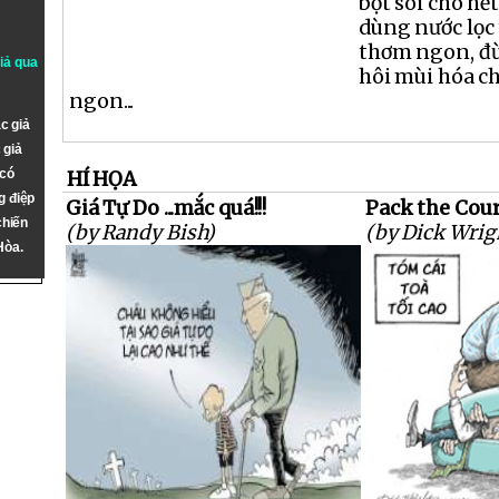
bột sôi cho hế
dùng nước lọc 
thơm ngon, đ
giả qua
hôi mùi hóa c
ngon...
c giả
 giả
 có
HÍ HỌA
g điệp
Giá Tự Do ...mắc quá!!!
Pack the Cour
chiến
(by Randy Bish)
(by Dick Wrig
Hòa.