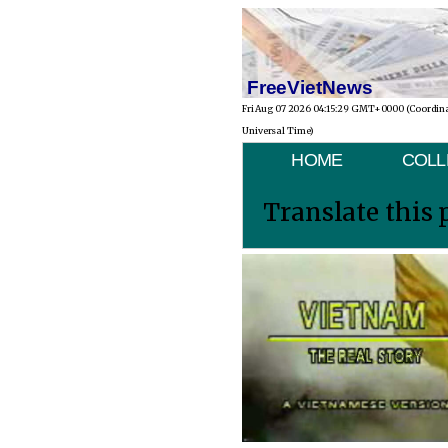
FreeVietNews
Fri Aug 07 2026 04:15:29 GMT+0000 (Coordin
Universal Time)
HOME
COLL
Translate this 