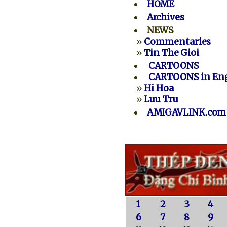
HOME
Archives
NEWS
»
Commentaries
»
Tin The Gioi
CARTOONS
CARTOONS in Eng
»
Hi Hoa
»
Luu Tru
AMIGAVLINK.com
1
2
3
4
6
7
8
9