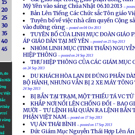
15
Mỹ Yên vào sáng Chúa Nhật 06.10.2013
-- post
20
Bản Lên Tiếng Các Chức sắc Tôn giáo V
25
Tuyên bố về việc nhà cầm quyền Cộng s
30
vào đường cùng
-- posted on 04 Oct 2013
35
TUYÊN BỐ CỦA LINH MỤC ĐOÀN GIÁO P
ÁP GIÁO DÂN TẠI MỸ YÊN
40
-- posted on 25 Sep 2013
NHÓM LINH MỤC (TINH THẦN) NGUYỄN
45
HIỆP THÔNG
-- posted on 24 Sep 2013
THƯ HIỆP THÔNG CỦA CÁC GIÁM MỤC G
on 24 Sep 2013
nh
, do
DU KHÁCH HÒA LAN ÐI ÐÚNG PHẦN DÀ
iên Hồi
BỘ HÀNH, NHƯNG VẪN BỊ 2 XE MÁY TÔN
hững
24 Sep 2013
ực Việt
BỊ BẮN TẠI TRẠM, MỘT THIẾU TÁ VC T
 Bắc
KHẮP NƠI NỔI LÊN CHỐNG ÐỐI - BAO 
ơi bày
MƯỜI - TƯ LỆNH HẢI QUÂN RA LỆNH BẮN 
t trí
PHẬN VIỆT NAM
-- posted on 17 Sep 2013
t vùng
VỤ ÁN THÁI BÌNH
-- posted on 17 Sep 2013
 mà
Ðức Giám Mục Nguyễn Thái Hợp Lên Án
 kể