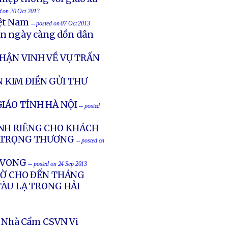
ed on 20 Oct 2013
iệt Nam
-- posted on 07 Oct 2013
ản ngày càng dồn dân
HẬN VINH VỀ VỤ TRẤN
 KIM ĐIỀN GỬI THƯ
IÁO TỈNH HÀ NỘI
-- posted
NH RIÊNG CHO KHÁCH
G TRỌNG THƯƠNG
-- posted on
Ử VONG
-- posted on 24 Sep 2013
GIỜ CHO ÐẾN THÁNG
TÀU LẠ TRONG HẢI
 Nhà Cầm CSVN Vi