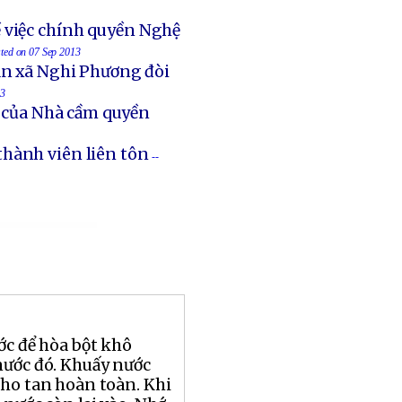
 việc chính quyền Nghệ
sted on 07 Sep 2013
an xã Nghi Phương đòi
13
t của Nhà cầm quyền
thành viên liên tôn
--
ớc để hòa bột khô
nước đó. Khuấy nước
cho tan hoàn toàn. Khi