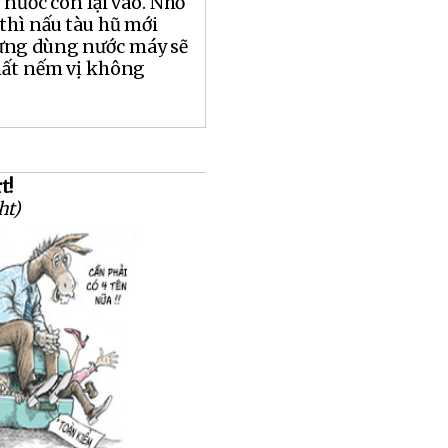
t nước còn lại vào. Nhớ
thì nấu tàu hũ mới
ừng dùng nước máy sẽ
hất nếm vị không
t!
ht)