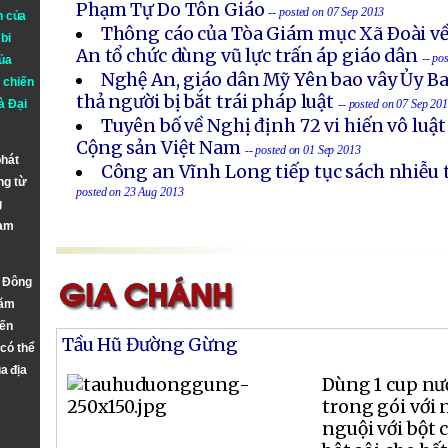
Phạm Tự Do Tôn Giáo
-- posted on 07 Sep 2013
n của
Thông cáo của Tòa Giám mục Xã Ðoài về
bi
An tổ chức dùng vũ lực trấn áp giáo dân
-- po
ủa
Nghệ An, giáo dân Mỹ Yên bao vây Ủy B
 chiến
thả người bị bắt trái pháp luật
à
Đại
-- posted on 07 Sep 20
Tuyên bố về Nghị định 72 vi hiến vô luậ
Cộng sản Việt Nam
-- posted on 01 Sep 2013
phát
Công an Vĩnh Long tiếp tục sách nhiễu 
ng từ
posted on 23 Aug 2013
g
Nam
n Đông
năm
đến
Tầu Hũ Đường Gừng
 có thể
a địa
Dùng 1 cup nư
trong gói với 
nguội với bột 