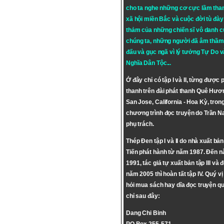
cho ta nghe những cơ cực lầm tha
xã hội miền Bắc và cuộc đời tù đày 
thảm của những chiến sĩ vô danh c
chúng ta, những người đã âm thầm
đấu và gục ngã vì lý tưởng
Tự Do
v
Nghĩa Dân Tộc
...
Ở đây chỉ có tập I và II, từng được 
thanh trên đài phát thanh Quê Hươ
San Jose, California - Hoa Kỳ, tron
chương trình đọc truyện do Trần 
phụ trách.
Thép Đen tập I và II do nhà xuất bả
Tiến phát hành từ năm 1987. Đến 
1991, tác giả tự xuất bản tập III và 
năm 2005 thì hoàn tất tập IV. Quý vị
hỏi mua sách hay dĩa đọc truyện qu
chỉ sau đây:
Dang Chi Binh