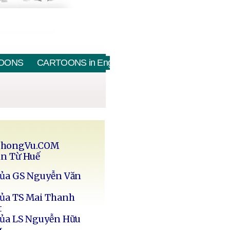
OONS
CARTOONS in English
PhongVu.COM
in Từ Huế
của GS Nguyễn Văn
của TS Mai Thanh
t
của LS Nguyễn Hữu