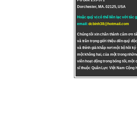
PO Box 255-571
Dorchester, MA. 02125, USA
Hoặc quý vị có thể liên lạc với tác 
email:
dcbinh38@hotmail.com
Chúng tôi xin chân thành cám ơn tá
và trân trọng giới thiệu đến quý độc
và thính giả khắp nơi một bộ hồi ký
một không hai, của một trong nhữn
viên hoạt động trong bóng tối, một 
sĩ thuộc Quân Lực Việt Nam Cộng 