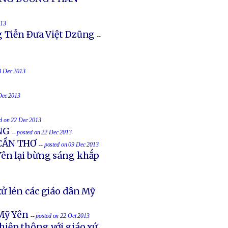
013
g Tiễn Ðưa Việt Dzũng
--
23 Dec 2013
 Dec 2013
ed on 22 Dec 2013
NG
-- posted on 22 Dec 2013
 CẦN THƠ
-- posted on 09 Dec 2013
ên lại bừng sáng khắp
ử lén các giáo dân Mỹ
Mỹ Yên
-- posted on 22 Oct 2013
hiệp thông với giáo xứ