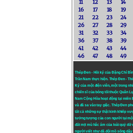
11
12
13
14
16
17
18
19
21
22
23
24
26
27
28
29
31
32
33
34
36
37
38
39
41
42
43
44
46
47
48
49
Thép Đen - Hồi ký của Đặng Chí Bì
Trần Nam thực hiện.
Thép Đen
- Th
Ký của một điện viên, một trong n
chiến sĩ của bóng tối thuộc Quân L
Nam Cộng Hòa hoạt động tại miền
và đã sa vào tay giặc. Thép Đen ph
tất cả những sự thật kinh khiếp vượ
tưởng tượng của con người tại mộ
đất mịt mù hắc ám của loài quỷ dữ
người viết như đã đội mồ sống dậy