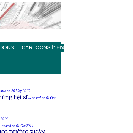
OONS
CARTOONS in English
osted on 20 May 2016
ùng liệt sĩ
-- posted on 01 Oct
4
t 2014
-- posted on 01 Oct 2014
UỐNG ÐƯỜNG PHẢN