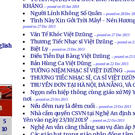
KHÁNG
-- posted on 03 Jan 2014
Người Lính Không Số Quân
-- posted on 28 Dec 2
Tình Này Xin Gởi Trời Mây! - Nén Hươn
posted on 27 Dec 2013
Văn Tế Khóc Việt Dzũng
-- posted on 27 Dec 2013
Thương Tiếc Nhạc sĩ Việt Dzũng
-- posted on 
lish
Biệt Ly
-- posted on 23 Dec 2013
Ðiếu Tiễn Ðại Bàng Việt Dzũng
-- posted on 23
Bản Hùng Ca Việt Dũng
-- posted on 22 Dec 2013
TƯỞNG NIỆM NHẠC SĨ VIỆT DZŨNG
-- post
THƯƠNG TIẾC NHẠC SĨ, CA SĨ VIỆT DZŨ
TRUYỀN ÐƠN TẠI HÀ NỘI, ÐÀ NẴNG, VÀ
Ngọn nến hiệp thông cùng giáo xứ Mỹ Y
nơi
-- posted on 25 Oct 2013
Nếu đêm nay là đêm cuối
-- posted on 23 Oct 2013
Nhà cầm quyền CSVN tại Nghệ An định x
Yên vào ngày 23/10/2013?
5
-- posted on 22 Oct 2013
Nghệ An vẫn căng thẳng sau vụ đàn áp 
10
Các giáo hạt trong giáo phận đồng tâm 