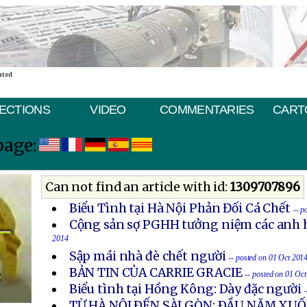
ated
ECTIONS
VIDEO
COMMENTARIES
CART
page:
Can not find an article with id:
1309707896
Biểu Tình tại Hà Nội Phản Đối Cá Chết
-- p
Cộng sản sợ PGHH tưởng niệm các anh h
2014
Sập mái nhà đè chết người
-- posted on 01 Oct 201
BẢN TIN CỦA CARRIE GRACIE
-- posted on 01 Oc
Biểu tình tại Hồng Kông: Dày đặc người
TỪ HÀ NỘI ÐẾN SÀI GÒN: ÐẦU NĂM X