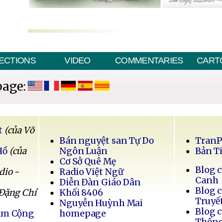
ECTIONS
VIDEO
COMMENTARIES
CART
page:
t
(của Võ
Bán nguyệt san Tự Do
Tran
Hồ
(của
Ngôn Luận
Bản T
Cơ Sở Quê Mẹ
Blog 
dio -
Radio Việt Ngữ
Canh
Diễn Đàn Giáo Dân
Blog 
 Đặng Chí
Khối 8406
Truyế
Nguyễn Huỳnh Mai
Blog 
Nam Cộng
homepage