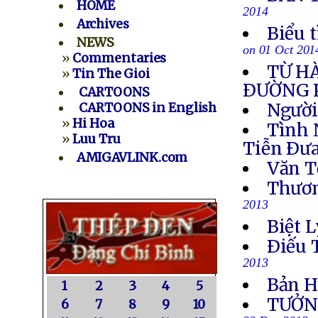
HOME
2014
Archives
Biểu 
NEWS
on 01 Oct 201
»
Commentaries
TỪ H
»
Tin The Gioi
ÐƯỜNG 
CARTOONS
Người
CARTOONS in English
»
Hi Hoa
Tình 
»
Luu Tru
Tiễn Ðưa
AMIGAVLINK.com
Văn T
Thươn
2013
Biệt L
Ðiếu 
2013
Bản H
1
2
3
4
5
TƯỞN
6
7
8
9
10