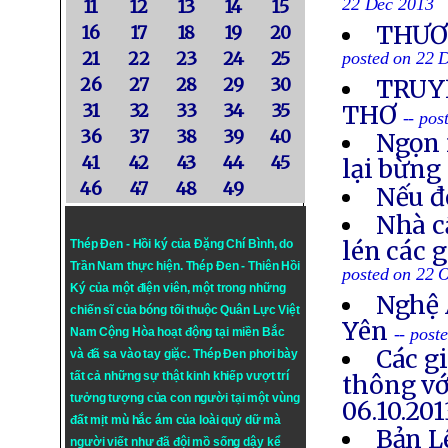
22 Dec 2013
11
12
13
14
15
THƯƠN
16
17
18
19
20
21
22
23
24
25
posted on 22 
26
27
28
29
30
TRUYỀ
31
32
33
34
35
THƠ
-- po
36
37
38
39
40
Ngọn 
41
42
43
44
45
lại bừng
46
47
48
49
Nếu đ
Nhà c
lén các 
Thép Đen - Hồi ký của Đặng Chí Bình
, do
Trần Nam thực hiện.
Thép Đen
- Thiên Hồi
posted on 22 
Ký của một điện viên, một trong những
Nghệ 
chiến sĩ của bóng tối thuộc Quân Lực Việt
Yên
-- post
Nam Cộng Hòa hoạt động tại miền Bắc
Các g
và đã sa vào tay giặc. Thép Đen phơi bày
tất cả những sự thật kinh khiếp vượt trí
thông vớ
tưởng tượng của con người tại một vùng
06.10.201
đất mịt mù hắc ám của loài quỷ dữ mà
Bản L
người viết như đã đội mồ sống dậy kể