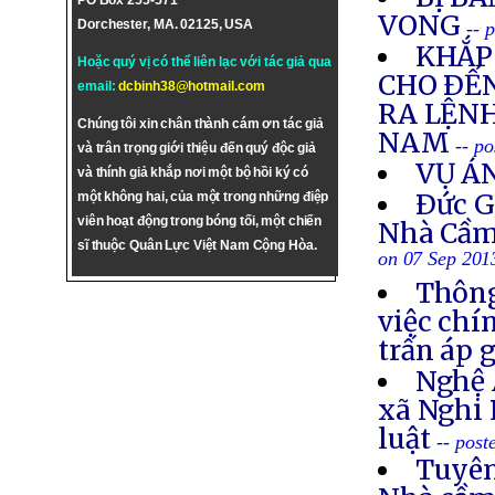
PO Box 255-571
VONG
Dorchester, MA. 02125, USA
-- 
KHẮP 
Hoặc quý vị có thể liên lạc với tác giả qua
CHO ÐẾN
email:
dcbinh38@hotmail.com
RA LỆNH
Chúng tôi xin chân thành cám ơn tác giả
NAM
-- p
và trân trọng giới thiệu đến quý độc giả
VỤ Á
và thính giả khắp nơi một bộ hồi ký có
Ðức G
một không hai, của một trong những điệp
viên hoạt động trong bóng tối, một chiến
Nhà Cầm
sĩ thuộc Quân Lực Việt Nam Cộng Hòa.
on 07 Sep 201
Thông
việc chí
trấn áp 
Nghệ 
xã Nghi 
luật
-- post
Tuyên