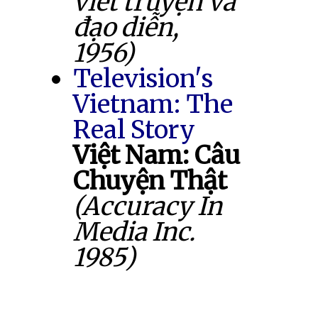
viết truyện và
đạo diễn,
1956)
Television's
Vietnam: The
Real Story
Việt Nam: Câu
Chuyện Thật
(Accuracy In
Media Inc.
1985)