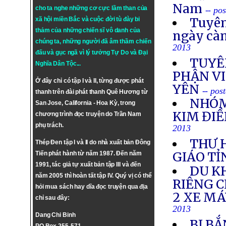
Nam
cho ta nghe những cơ cực lầm than của
-- po
Tuyên
xã hội miền Bắc và cuộc đời tù đày bi
thảm của những chiến sĩ vô danh của
ngày cà
chúng ta, những người đã âm thầm chiến
2013
đấu và gục ngã vì lý tưởng
Tự Do
và
Đại
TUYÊ
Nghĩa Dân Tộc
...
PHẬN VI
Ở đây chỉ có tập I và II, từng được phát
YÊN
-- pos
thanh trên đài phát thanh Quê Hương từ
NHÓM
San Jose, California - Hoa Kỳ, trong
KIM ĐIỀ
chương trình đọc truyện do Trần Nam
phụ trách.
2013
THƯ 
Thép Đen tập I và II do nhà xuất bản Đông
GIÁO TỈ
Tiến phát hành từ năm 1987. Đến năm
1991, tác giả tự xuất bản tập III và đến
DU K
năm 2005 thì hoàn tất tập IV. Quý vị có thể
RIÊNG 
hỏi mua sách hay dĩa đọc truyện qua địa
2 XE M
chỉ sau đây:
2013
Dang Chi Binh
BỊ BẮ