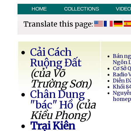
HOME
COLLECTIONS
VIDE
Translate this page:
Cải Cách
Bán ng
Ruộng Đất
Ngôn 
Cơ Sở 
(của Võ
Radio 
Trường Sơn)
Diễn Đ
Khối 8
Chân Dung
Nguyễ
homep
"bác" Hồ
(của
Kiều Phong)
Trại Kiên