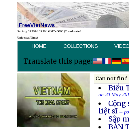
FreeVietNews
Sat Aug 08 2026 09:35:41 GMT+0000 (Coordinated
Universal Time)
HOME
COLLECTIONS
VIDE
Translate this page:
Can not find 
Biểu 
on 20 May 20
Cộng 
liệt sĩ
-- p
Sập m
BẢN 