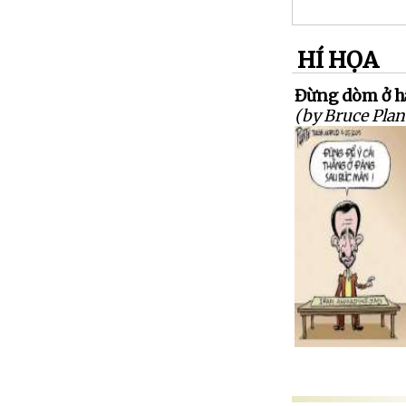
HÍ HỌA
Đừng dòm ở h
(by Bruce Plan