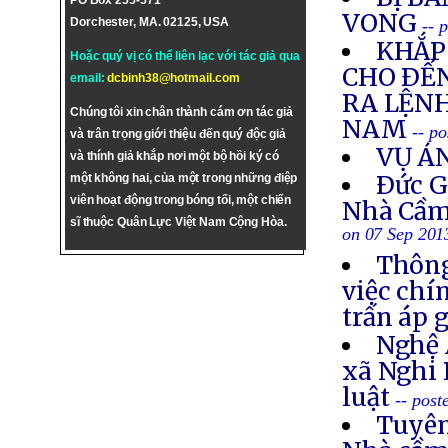
PO Box 255-571
VONG
Dorchester, MA. 02125, USA
-- 
KHẮP 
Hoặc quý vị có thể liên lạc với tác giả qua
CHO ÐẾN
email:
dcbinh38@hotmail.com
RA LỆNH
Chúng tôi xin chân thành cám ơn tác giả
NAM
-- p
và trân trọng giới thiệu đến quý độc giả
VỤ Á
và thính giả khắp nơi một bộ hồi ký có
Ðức G
một không hai, của một trong những điệp
viên hoạt động trong bóng tối, một chiến
Nhà Cầm
sĩ thuộc Quân Lực Việt Nam Cộng Hòa.
on 07 Sep 201
Thông
việc chí
trấn áp 
Nghệ 
xã Nghi 
luật
-- post
Tuyên