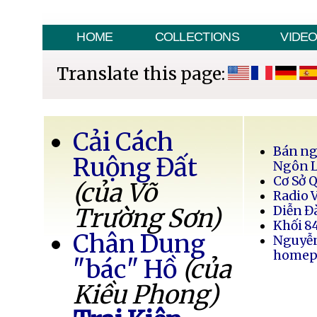
HOME
COLLECTIONS
VIDE
Translate this page:
Cải Cách
Bán ng
Ruộng Đất
Ngôn 
Cơ Sở 
(của Võ
Radio 
Trường Sơn)
Diễn Đ
Khối 8
Chân Dung
Nguyễ
homep
"bác" Hồ
(của
Kiều Phong)