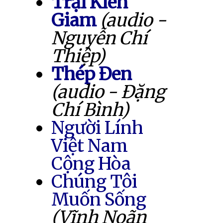
Trại Kiên
Giam
(audio -
Nguyễn Chí
Thiệp)
Thép Đen
(audio - Đặng
Chí Bình)
Người Lính
Việt Nam
Cộng Hòa
Chúng Tôi
Muốn Sống
(Vĩnh Noãn