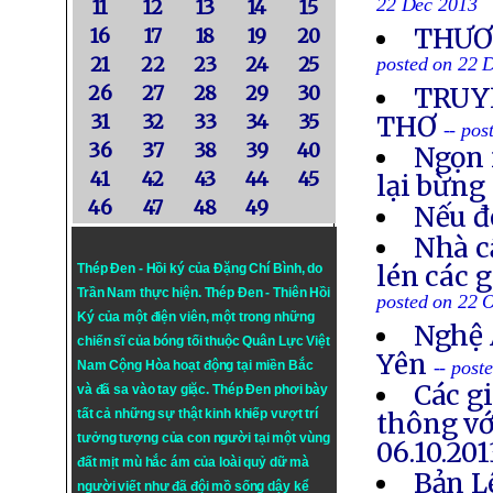
22 Dec 2013
11
12
13
14
15
THƯƠN
16
17
18
19
20
21
22
23
24
25
posted on 22 
26
27
28
29
30
TRUYỀ
31
32
33
34
35
THƠ
-- po
36
37
38
39
40
Ngọn 
41
42
43
44
45
lại bừng
46
47
48
49
Nếu đ
Nhà c
lén các 
Thép Đen - Hồi ký của Đặng Chí Bình
, do
Trần Nam thực hiện.
Thép Đen
- Thiên Hồi
posted on 22 
Ký của một điện viên, một trong những
Nghệ 
chiến sĩ của bóng tối thuộc Quân Lực Việt
Yên
-- post
Nam Cộng Hòa hoạt động tại miền Bắc
Các g
và đã sa vào tay giặc. Thép Đen phơi bày
tất cả những sự thật kinh khiếp vượt trí
thông vớ
tưởng tượng của con người tại một vùng
06.10.201
đất mịt mù hắc ám của loài quỷ dữ mà
Bản L
người viết như đã đội mồ sống dậy kể