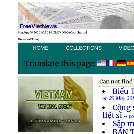
FreeVietNews
Sun Aug 09 2026 10:20:59 GMT+0000 (Coordinated
Universal Time)
HOME
COLLECTIONS
VIDE
Translate this page:
Can not find 
Biểu 
on 20 May 20
Cộng 
liệt sĩ
-- p
Sập m
BẢN 