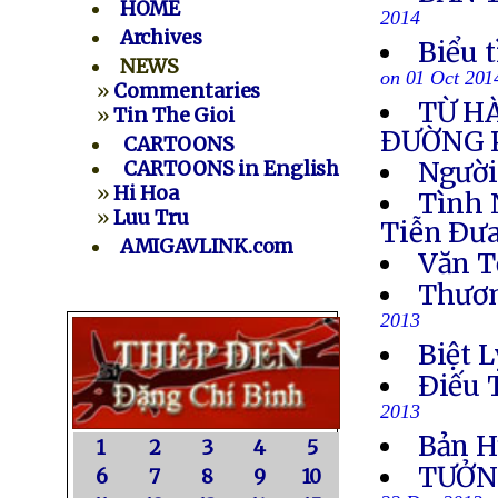
HOME
2014
Archives
Biểu 
NEWS
on 01 Oct 201
»
Commentaries
TỪ H
»
Tin The Gioi
ÐƯỜNG 
CARTOONS
Người
CARTOONS in English
»
Hi Hoa
Tình 
»
Luu Tru
Tiễn Ðưa
AMIGAVLINK.com
Văn T
Thươn
2013
Biệt L
Ðiếu 
2013
Bản H
1
2
3
4
5
TƯỞN
6
7
8
9
10