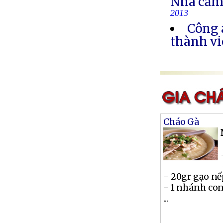
Nhà cầm
2013
Công 
thành vi
Cháo Gà
- 20gr gạo n
- 1 nhánh co
...