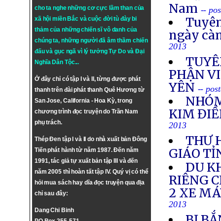
Nam
cho ta nghe những cơ cực lầm than của
-- po
Tuyên
xã hội miền Bắc và cuộc đời tù đày bi
thảm của những chiến sĩ vô danh của
ngày cà
chúng ta, những người đã âm thầm chiến
2013
đấu và gục ngã vì lý tưởng
Tự Do
và
Đại
TUYÊ
Nghĩa Dân Tộc
...
PHẬN VI
Ở đây chỉ có tập I và II, từng được phát
YÊN
-- pos
thanh trên đài phát thanh Quê Hương từ
NHÓM
San Jose, California - Hoa Kỳ, trong
KIM ĐIỀ
chương trình đọc truyện do Trần Nam
phụ trách.
2013
THƯ 
Thép Đen tập I và II do nhà xuất bản Đông
GIÁO TỈ
Tiến phát hành từ năm 1987. Đến năm
1991, tác giả tự xuất bản tập III và đến
DU K
năm 2005 thì hoàn tất tập IV. Quý vị có thể
RIÊNG 
hỏi mua sách hay dĩa đọc truyện qua địa
2 XE M
chỉ sau đây:
2013
Dang Chi Binh
BỊ BẮ