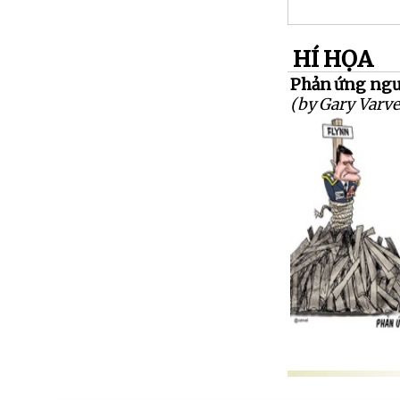
HÍ HỌA
Phản ứng ngượ
(by Gary Varve