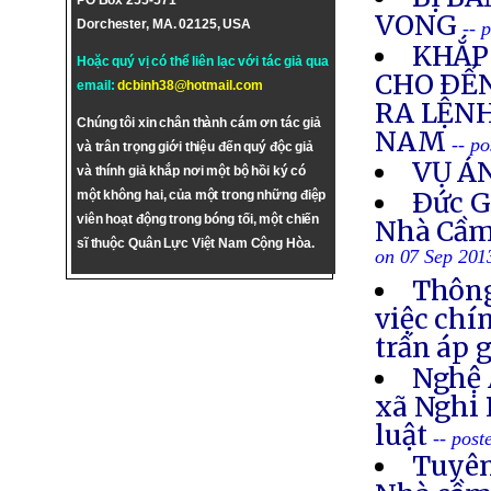
PO Box 255-571
VONG
Dorchester, MA. 02125, USA
-- 
KHẮP 
Hoặc quý vị có thể liên lạc với tác giả qua
CHO ÐẾN
email:
dcbinh38@hotmail.com
RA LỆNH
Chúng tôi xin chân thành cám ơn tác giả
NAM
-- p
và trân trọng giới thiệu đến quý độc giả
VỤ Á
và thính giả khắp nơi một bộ hồi ký có
Ðức G
một không hai, của một trong những điệp
viên hoạt động trong bóng tối, một chiến
Nhà Cầm
sĩ thuộc Quân Lực Việt Nam Cộng Hòa.
on 07 Sep 201
Thông
việc chí
trấn áp 
Nghệ 
xã Nghi 
luật
-- post
Tuyên