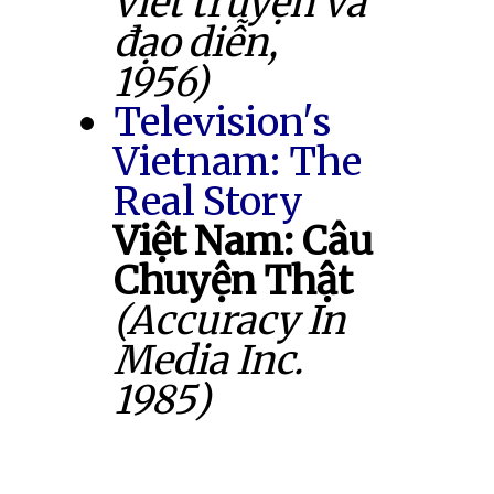
viết truyện và
đạo diễn,
1956)
Television's
Vietnam: The
Real Story
Việt Nam: Câu
Chuyện Thật
(Accuracy In
Media Inc.
1985)