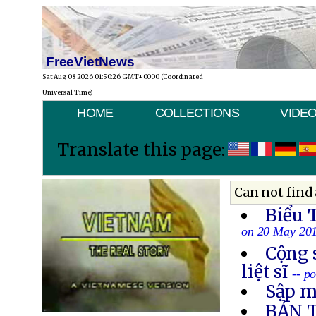
FreeVietNews
Sat Aug 08 2026 01:50:26 GMT+0000 (Coordinated
Universal Time)
HOME
COLLECTIONS
VIDE
Translate this page:
Can not find 
Biểu 
on 20 May 20
Cộng 
liệt sĩ
-- p
Sập m
BẢN 