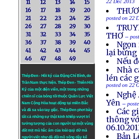
22 Dec 2013
11
12
13
14
15
THƯƠN
16
17
18
19
20
21
22
23
24
25
posted on 22 
26
27
28
29
30
TRUYỀ
31
32
33
34
35
THƠ
-- po
36
37
38
39
40
Ngọn 
41
42
43
44
45
lại bừng
46
47
48
49
Nếu đ
Nhà c
lén các 
Thép Đen - Hồi ký của Đặng Chí Bình
, do
Trần Nam thực hiện.
Thép Đen
- Thiên Hồi
posted on 22 
Ký của một điện viên, một trong những
Nghệ 
chiến sĩ của bóng tối thuộc Quân Lực Việt
Yên
-- post
Nam Cộng Hòa hoạt động tại miền Bắc
Các g
và đã sa vào tay giặc. Thép Đen phơi bày
tất cả những sự thật kinh khiếp vượt trí
thông vớ
tưởng tượng của con người tại một vùng
06.10.201
đất mịt mù hắc ám của loài quỷ dữ mà
Bản L
người viết như đã đội mồ sống dậy kể