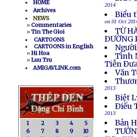
HOME
2014
Archives
Biểu 
NEWS
on 01 Oct 201
»
Commentaries
TỪ H
»
Tin The Gioi
ÐƯỜNG 
CARTOONS
Người
CARTOONS in English
»
Hi Hoa
Tình 
»
Luu Tru
Tiễn Ðưa
AMIGAVLINK.com
Văn T
Thươn
2013
Biệt L
Ðiếu 
2013
Bản H
1
2
3
4
5
TƯỞN
6
7
8
9
10