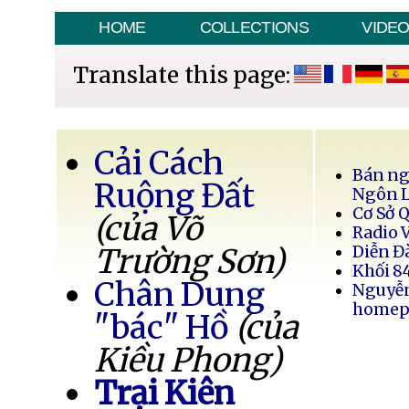
HOME
COLLECTIONS
VIDE
Translate this page:
Cải Cách
Bán ng
Ruộng Đất
Ngôn 
Cơ Sở 
(của Võ
Radio 
Trường Sơn)
Diễn Đ
Khối 8
Chân Dung
Nguyễ
homep
"bác" Hồ
(của
Kiều Phong)
Trại Kiên