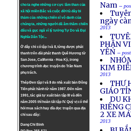
Nam
cho ta nghe những cơ cực lầm than của
-- po
Tuyên
xã hội miền Bắc và cuộc đời tù đày bi
thảm của những chiến sĩ vô danh của
ngày cà
chúng ta, những người đã âm thầm chiến
2013
đấu và gục ngã vì lý tưởng
Tự Do
và
Đại
TUYÊ
Nghĩa Dân Tộc
...
PHẬN VI
Ở đây chỉ có tập I và II, từng được phát
YÊN
-- pos
thanh trên đài phát thanh Quê Hương từ
NHÓM
San Jose, California - Hoa Kỳ, trong
KIM ĐIỀ
chương trình đọc truyện do Trần Nam
phụ trách.
2013
THƯ 
Thép Đen tập I và II do nhà xuất bản Đông
GIÁO TỈ
Tiến phát hành từ năm 1987. Đến năm
1991, tác giả tự xuất bản tập III và đến
DU K
năm 2005 thì hoàn tất tập IV. Quý vị có thể
RIÊNG 
hỏi mua sách hay dĩa đọc truyện qua địa
2 XE M
chỉ sau đây:
2013
Dang Chi Binh
BỊ BẮ