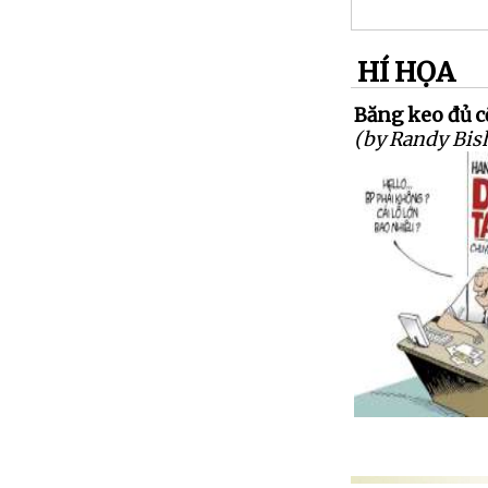
HÍ HỌA
Băng keo đủ cỡ
(by Randy Bis