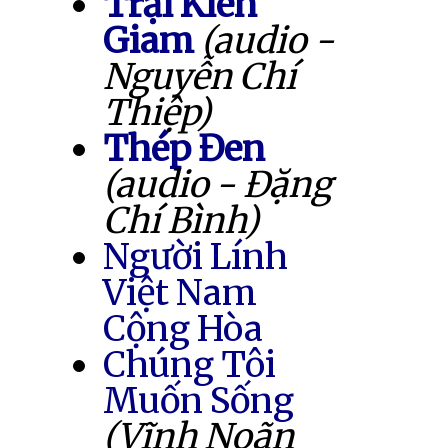
Trại Kiên
Giam
(audio -
Nguyễn Chí
Thiệp)
Thép Đen
(audio - Đặng
Chí Bình)
Người Lính
Việt Nam
Cộng Hòa
Chúng Tôi
Muốn Sống
(Vĩnh Noãn