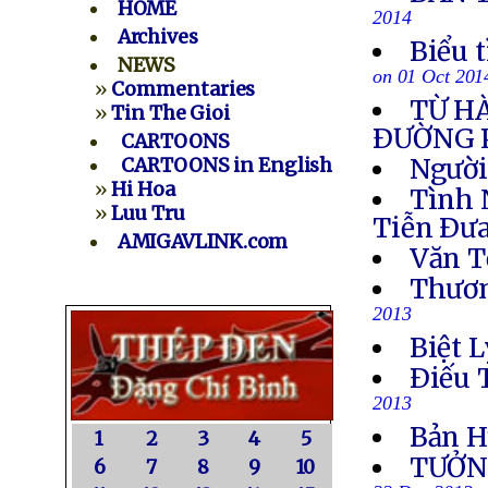
HOME
2014
Archives
Biểu 
NEWS
on 01 Oct 201
»
Commentaries
TỪ H
»
Tin The Gioi
ÐƯỜNG 
CARTOONS
Người
CARTOONS in English
»
Hi Hoa
Tình 
»
Luu Tru
Tiễn Ðưa
AMIGAVLINK.com
Văn T
Thươn
2013
Biệt L
Ðiếu 
2013
Bản H
1
2
3
4
5
TƯỞN
6
7
8
9
10