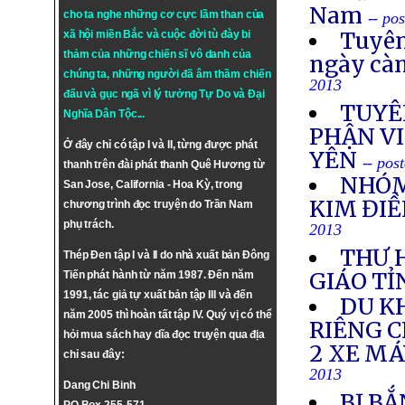
Nam
cho ta nghe những cơ cực lầm than của
-- po
Tuyên
xã hội miền Bắc và cuộc đời tù đày bi
thảm của những chiến sĩ vô danh của
ngày cà
chúng ta, những người đã âm thầm chiến
2013
đấu và gục ngã vì lý tưởng
Tự Do
và
Đại
TUYÊ
Nghĩa Dân Tộc
...
PHẬN VI
Ở đây chỉ có tập I và II, từng được phát
YÊN
-- pos
thanh trên đài phát thanh Quê Hương từ
NHÓM
San Jose, California - Hoa Kỳ, trong
KIM ĐIỀ
chương trình đọc truyện do Trần Nam
phụ trách.
2013
THƯ 
Thép Đen tập I và II do nhà xuất bản Đông
GIÁO TỈ
Tiến phát hành từ năm 1987. Đến năm
1991, tác giả tự xuất bản tập III và đến
DU K
năm 2005 thì hoàn tất tập IV. Quý vị có thể
RIÊNG 
hỏi mua sách hay dĩa đọc truyện qua địa
2 XE M
chỉ sau đây:
2013
Dang Chi Binh
BỊ BẮ