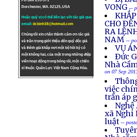
PO Box 255-571
VONG
Dorchester, MA. 02125, USA
-- 
KHẮP 
Hoặc quý vị có thể liên lạc với tác giả qua
CHO ÐẾN
email:
dcbinh38@hotmail.com
RA LỆNH
Chúng tôi xin chân thành cám ơn tác giả
NAM
-- p
và trân trọng giới thiệu đến quý độc giả
VỤ Á
và thính giả khắp nơi một bộ hồi ký có
Ðức G
một không hai, của một trong những điệp
viên hoạt động trong bóng tối, một chiến
Nhà Cầm
sĩ thuộc Quân Lực Việt Nam Cộng Hòa.
on 07 Sep 201
Thông
việc chí
trấn áp 
Nghệ 
xã Nghi 
luật
-- post
Tuyên