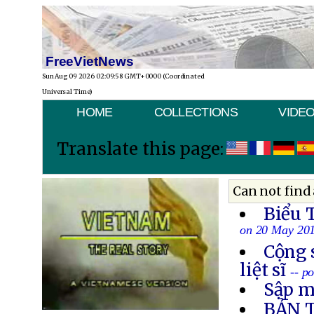
FreeVietNews
Sun Aug 09 2026 02:09:58 GMT+0000 (Coordinated
Universal Time)
HOME
COLLECTIONS
VIDE
Translate this page:
Can not find 
Biểu 
on 20 May 20
Cộng 
liệt sĩ
-- p
Sập m
BẢN 