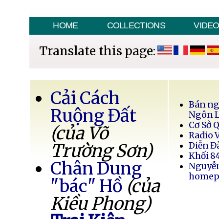
HOME
COLLECTIONS
VIDE
Translate this page:
Cải Cách
Bán ng
Ruộng Đất
Ngôn 
Cơ Sở 
(của Võ
Radio 
Trường Sơn)
Diễn Đ
Khối 8
Chân Dung
Nguyễ
homep
"bác" Hồ
(của
Kiều Phong)