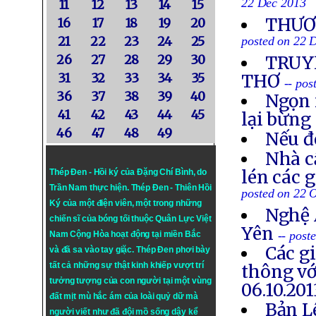
22 Dec 2013
11
12
13
14
15
THƯƠN
16
17
18
19
20
21
22
23
24
25
posted on 22 
26
27
28
29
30
TRUYỀ
31
32
33
34
35
THƠ
-- po
36
37
38
39
40
Ngọn 
41
42
43
44
45
lại bừng
46
47
48
49
Nếu đ
Nhà c
lén các 
Thép Đen - Hồi ký của Đặng Chí Bình
, do
Trần Nam thực hiện.
Thép Đen
- Thiên Hồi
posted on 22 
Ký của một điện viên, một trong những
Nghệ 
chiến sĩ của bóng tối thuộc Quân Lực Việt
Yên
-- post
Nam Cộng Hòa hoạt động tại miền Bắc
Các g
và đã sa vào tay giặc. Thép Đen phơi bày
tất cả những sự thật kinh khiếp vượt trí
thông vớ
tưởng tượng của con người tại một vùng
06.10.201
đất mịt mù hắc ám của loài quỷ dữ mà
Bản L
người viết như đã đội mồ sống dậy kể