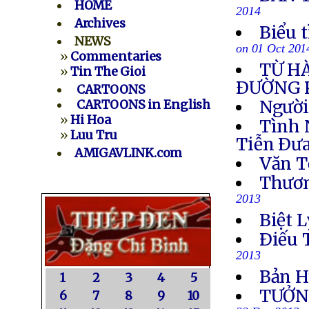
HOME
2014
Archives
Biểu 
NEWS
on 01 Oct 201
»
Commentaries
TỪ H
»
Tin The Gioi
ÐƯỜNG 
CARTOONS
Người
CARTOONS in English
»
Hi Hoa
Tình 
»
Luu Tru
Tiễn Ðưa
AMIGAVLINK.com
Văn T
Thươn
2013
Biệt L
Ðiếu 
2013
Bản H
1
2
3
4
5
TƯỞN
6
7
8
9
10