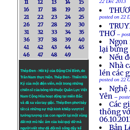
22 Dec 2013
11
12
13
14
15
THƯƠN
16
17
18
19
20
21
22
23
24
25
posted on 22 
26
27
28
29
30
TRUYỀ
31
32
33
34
35
THƠ
-- po
36
37
38
39
40
Ngọn 
41
42
43
44
45
lại bừng
46
47
48
49
Nếu đ
Nhà c
lén các 
Thép Đen - Hồi ký của Đặng Chí Bình
, do
Trần Nam thực hiện.
Thép Đen
- Thiên Hồi
posted on 22 
Ký của một điện viên, một trong những
Nghệ 
chiến sĩ của bóng tối thuộc Quân Lực Việt
Yên
-- post
Nam Cộng Hòa hoạt động tại miền Bắc
Các g
và đã sa vào tay giặc. Thép Đen phơi bày
tất cả những sự thật kinh khiếp vượt trí
thông vớ
tưởng tượng của con người tại một vùng
06.10.201
đất mịt mù hắc ám của loài quỷ dữ mà
Bản L
người viết như đã đội mồ sống dậy kể