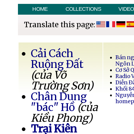
HOME
COLLECTIONS
VIDE
Translate this page:
Cải Cách
Bán ng
Ruộng Đất
Ngôn 
Cơ Sở 
(của Võ
Radio 
Trường Sơn)
Diễn Đ
Khối 8
Chân Dung
Nguyễ
homep
"bác" Hồ
(của
Kiều Phong)
Trại Kiên