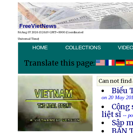
FreeVietNews
Fri Aug 07 2026 13:26:19 GMT+0000 (Coordinated
Universal Time)
HOME
COLLECTIONS
VIDE
Translate this page:
Can not find 
Biểu 
on 20 May 20
Cộng 
liệt sĩ
-- p
Sập m
BẢN 