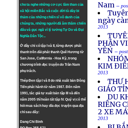
Nam
cho ta nghe những cơ cực lầm than của
-- po
Tuyên
xã hội miền Bắc và cuộc đời tù đày bi
thảm của những chiến sĩ vô danh của
ngày cà
chúng ta, những người đã âm thầm chiến
2013
đấu và gục ngã vì lý tưởng
Tự Do
và
Đại
TUYÊ
Nghĩa Dân Tộc
...
PHẬN VI
Ở đây chỉ có tập I và II, từng được phát
YÊN
-- pos
thanh trên đài phát thanh Quê Hương từ
NHÓM
San Jose, California - Hoa Kỳ, trong
KIM ĐIỀ
chương trình đọc truyện do Trần Nam
phụ trách.
2013
THƯ 
Thép Đen tập I và II do nhà xuất bản Đông
GIÁO TỈ
Tiến phát hành từ năm 1987. Đến năm
1991, tác giả tự xuất bản tập III và đến
DU K
năm 2005 thì hoàn tất tập IV. Quý vị có thể
RIÊNG 
hỏi mua sách hay dĩa đọc truyện qua địa
2 XE M
chỉ sau đây:
2013
Dang Chi Binh
BỊ BẮ