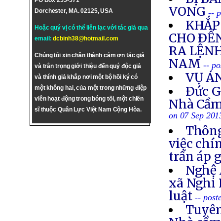
PO Box 255-571
VONG
Dorchester, MA. 02125, USA
-- 
KHẮP 
Hoặc quý vị có thể liên lạc với tác giả qua
CHO ÐẾN
email:
dcbinh38@hotmail.com
RA LỆNH
Chúng tôi xin chân thành cám ơn tác giả
NAM
-- p
và trân trọng giới thiệu đến quý độc giả
VỤ Á
và thính giả khắp nơi một bộ hồi ký có
Ðức G
một không hai, của một trong những điệp
viên hoạt động trong bóng tối, một chiến
Nhà Cầm
sĩ thuộc Quân Lực Việt Nam Cộng Hòa.
on 07 Sep 201
Thông
việc chí
trấn áp 
Nghệ 
xã Nghi 
luật
-- post
Tuyên