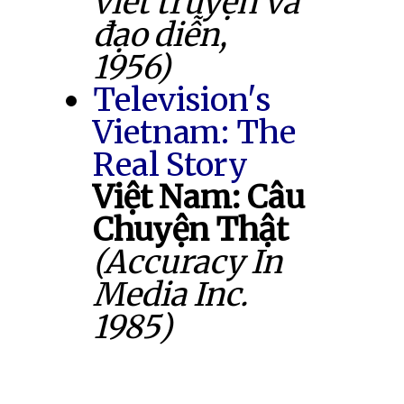
viết truyện và
đạo diễn,
1956)
Television's
Vietnam: The
Real Story
Việt Nam: Câu
Chuyện Thật
(Accuracy In
Media Inc.
1985)