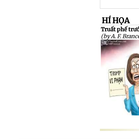
HÍ HỌA
Truất phế trướ
(by A. F. Branc