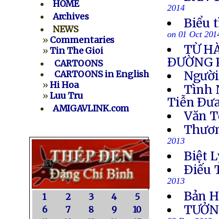
HOME
2014
Archives
Biểu 
NEWS
on 01 Oct 201
»
Commentaries
TỪ H
»
Tin The Gioi
ÐƯỜNG 
CARTOONS
Người
CARTOONS in English
»
Hi Hoa
Tình 
»
Luu Tru
Tiễn Ðưa
AMIGAVLINK.com
Văn T
Thươn
2013
Biệt L
Ðiếu 
2013
Bản H
1
2
3
4
5
TƯỞN
6
7
8
9
10