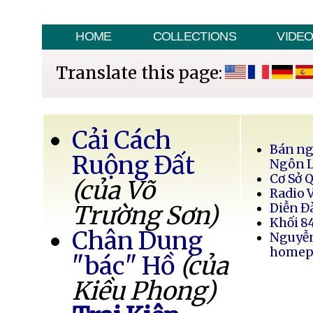
HOME
COLLECTIONS
VIDE
Translate this page:
Cải Cách
Bán ng
Ruộng Đất
Ngôn 
Cơ Sở 
(của Võ
Radio 
Trường Sơn)
Diễn Đ
Khối 8
Chân Dung
Nguyễ
homep
"bác" Hồ
(của
Kiều Phong)