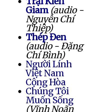
Trại Kiên
Giam
(audio -
Nguyễn Chí
Thiệp)
Thép Đen
(audio - Đặng
Chí Bình)
Người Lính
Việt Nam
Cộng Hòa
Chúng Tôi
Muốn Sống
(Vĩnh Noãn