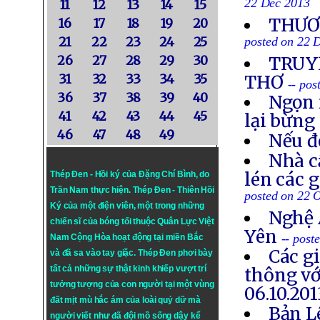
22 Dec 2013
11
12
13
14
15
THƯƠN
16
17
18
19
20
21
22
23
24
25
posted on 22 
26
27
28
29
30
TRUYỀ
31
32
33
34
35
THƠ
-- po
36
37
38
39
40
Ngọn 
41
42
43
44
45
lại bừng
46
47
48
49
Nếu đ
Nhà c
lén các 
Thép Đen - Hồi ký của Đặng Chí Bình
, do
Trần Nam thực hiện.
Thép Đen
- Thiên Hồi
posted on 22 
Ký của một điện viên, một trong những
Nghệ 
chiến sĩ của bóng tối thuộc Quân Lực Việt
Yên
-- post
Nam Cộng Hòa hoạt động tại miền Bắc
Các g
và đã sa vào tay giặc. Thép Đen phơi bày
tất cả những sự thật kinh khiếp vượt trí
thông vớ
tưởng tượng của con người tại một vùng
06.10.201
đất mịt mù hắc ám của loài quỷ dữ mà
Bản L
người viết như đã đội mồ sống dậy kể