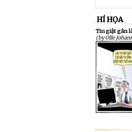
HÍ HỌA
Tin giật gân là
(by Olle Johan