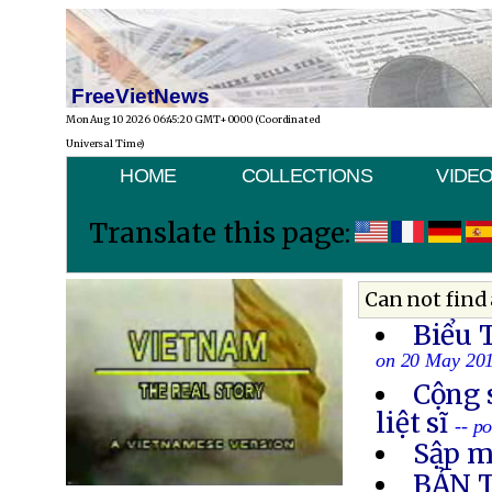
FreeVietNews
Mon Aug 10 2026 06:45:20 GMT+0000 (Coordinated
Universal Time)
HOME
COLLECTIONS
VIDE
Translate this page:
Can not find 
Biểu 
on 20 May 20
Cộng 
liệt sĩ
-- p
Sập m
BẢN 