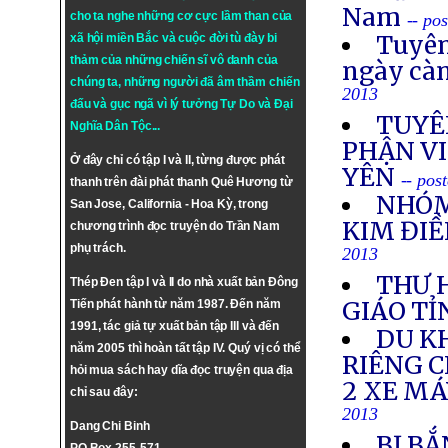
Nam
cho ta nghe những cơ cực lầm than của
-- po
Tuyên
xã hội miền Bắc và cuộc đời tù đày bi
thảm của những chiến sĩ vô danh của
ngày cà
chúng ta, những người đã âm thầm chiến
2013
đấu và gục ngã vì lý tưởng
Tự Do
và
Đại
TUYÊ
Nghĩa Dân Tộc
...
PHẬN VI
Ở đây chỉ có tập I và II, từng được phát
YÊN
-- pos
thanh trên đài phát thanh Quê Hương từ
NHÓM
San Jose, California - Hoa Kỳ, trong
KIM ĐIỀ
chương trình đọc truyện do Trần Nam
phụ trách.
2013
THƯ 
Thép Đen tập I và II do nhà xuất bản Đông
GIÁO TỈ
Tiến phát hành từ năm 1987. Đến năm
1991, tác giả tự xuất bản tập III và đến
DU K
năm 2005 thì hoàn tất tập IV. Quý vị có thể
RIÊNG 
hỏi mua sách hay dĩa đọc truyện qua địa
2 XE M
chỉ sau đây:
2013
Dang Chi Binh
BỊ BẮ