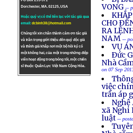
PO Box 255-571
VONG
Dorchester, MA. 02125, USA
-- 
KHẮP 
Hoặc quý vị có thể liên lạc với tác giả qua
CHO ÐẾN
email:
dcbinh38@hotmail.com
RA LỆNH
Chúng tôi xin chân thành cám ơn tác giả
NAM
-- p
và trân trọng giới thiệu đến quý độc giả
VỤ Á
và thính giả khắp nơi một bộ hồi ký có
Ðức G
một không hai, của một trong những điệp
viên hoạt động trong bóng tối, một chiến
Nhà Cầm
sĩ thuộc Quân Lực Việt Nam Cộng Hòa.
on 07 Sep 201
Thông
việc chí
trấn áp 
Nghệ 
xã Nghi 
luật
-- post
Tuyên