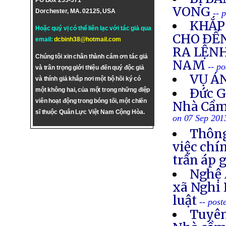
PO Box 255-571
VONG
Dorchester, MA. 02125, USA
-- 
KHẮP 
Hoặc quý vị có thể liên lạc với tác giả qua
CHO ÐẾN
email:
dcbinh38@hotmail.com
RA LỆNH
Chúng tôi xin chân thành cám ơn tác giả
NAM
-- p
và trân trọng giới thiệu đến quý độc giả
VỤ Á
và thính giả khắp nơi một bộ hồi ký có
Ðức G
một không hai, của một trong những điệp
viên hoạt động trong bóng tối, một chiến
Nhà Cầm
sĩ thuộc Quân Lực Việt Nam Cộng Hòa.
on 07 Sep 201
Thông
việc chí
trấn áp 
Nghệ 
xã Nghi 
luật
-- post
Tuyên