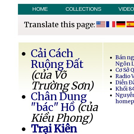
HOME
COLLECTIONS
VIDE
Translate this page:
Cải Cách
Bán ng
Ruộng Đất
Ngôn 
Cơ Sở 
(của Võ
Radio 
Trường Sơn)
Diễn Đ
Khối 8
Chân Dung
Nguyễ
homep
"bác" Hồ
(của
Kiều Phong)
Trại Kiên