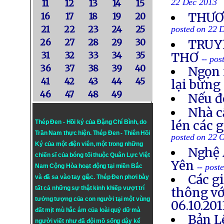
22 Dec 2013
11
12
13
14
15
THƯƠN
16
17
18
19
20
21
22
23
24
25
posted on 22 
26
27
28
29
30
TRUYỀ
31
32
33
34
35
THƠ
-- po
36
37
38
39
40
Ngọn 
41
42
43
44
45
lại bừng
46
47
48
49
Nếu đ
Nhà c
lén các 
Thép Đen - Hồi ký của Đặng Chí Bình
, do
Trần Nam thực hiện.
Thép Đen
- Thiên Hồi
posted on 22 
Ký của một điện viên, một trong những
Nghệ 
chiến sĩ của bóng tối thuộc Quân Lực Việt
Yên
-- post
Nam Cộng Hòa hoạt động tại miền Bắc
Các g
và đã sa vào tay giặc. Thép Đen phơi bày
tất cả những sự thật kinh khiếp vượt trí
thông vớ
tưởng tượng của con người tại một vùng
06.10.201
đất mịt mù hắc ám của loài quỷ dữ mà
Bản L
người viết như đã đội mồ sống dậy kể