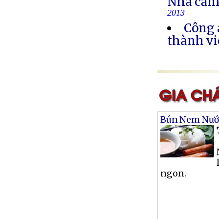
Nhà cầm
2013
Công 
thành vi
Bún Nem Nư
ngon.