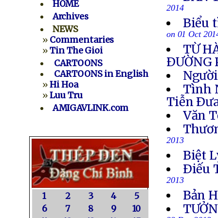
HOME
2014
Archives
Biểu 
NEWS
on 01 Oct 201
»
Commentaries
TỪ H
»
Tin The Gioi
ÐƯỜNG 
CARTOONS
Người
CARTOONS in English
»
Hi Hoa
Tình 
»
Luu Tru
Tiễn Ðưa
AMIGAVLINK.com
Văn T
Thươn
2013
Biệt L
Ðiếu 
2013
Bản H
1
2
3
4
5
TƯỞN
6
7
8
9
10