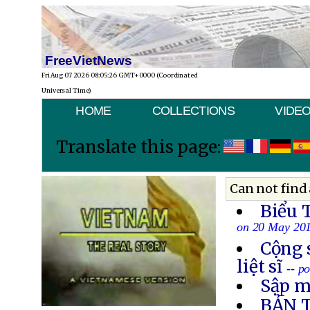
FreeVietNews
Fri Aug 07 2026 08:05:26 GMT+0000 (Coordinated
Universal Time)
HOME
COLLECTIONS
VIDE
Translate this page:
Can not find 
Biểu 
on 20 May 20
Cộng 
liệt sĩ
-- p
Sập m
BẢN 