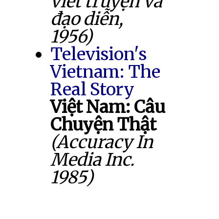
viết truyện và
đạo diễn,
1956)
Television's
Vietnam: The
Real Story
Việt Nam: Câu
Chuyện Thật
(Accuracy In
Media Inc.
1985)