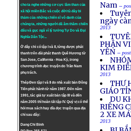
Nam
cho ta nghe những cơ cực lầm than của
-- po
Tuyên
xã hội miền Bắc và cuộc đời tù đày bi
thảm của những chiến sĩ vô danh của
ngày cà
chúng ta, những người đã âm thầm chiến
2013
đấu và gục ngã vì lý tưởng
Tự Do
và
Đại
TUYÊ
Nghĩa Dân Tộc
...
PHẬN VI
Ở đây chỉ có tập I và II, từng được phát
YÊN
-- pos
thanh trên đài phát thanh Quê Hương từ
NHÓM
San Jose, California - Hoa Kỳ, trong
KIM ĐIỀ
chương trình đọc truyện do Trần Nam
phụ trách.
2013
THƯ 
Thép Đen tập I và II do nhà xuất bản Đông
GIÁO TỈ
Tiến phát hành từ năm 1987. Đến năm
1991, tác giả tự xuất bản tập III và đến
DU K
năm 2005 thì hoàn tất tập IV. Quý vị có thể
RIÊNG 
hỏi mua sách hay dĩa đọc truyện qua địa
2 XE M
chỉ sau đây:
2013
Dang Chi Binh
BỊ BẮ