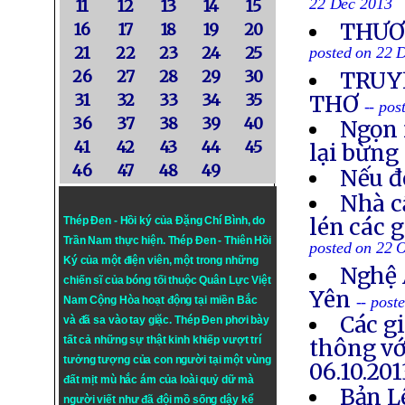
22 Dec 2013
11
12
13
14
15
THƯƠN
16
17
18
19
20
21
22
23
24
25
posted on 22 
26
27
28
29
30
TRUYỀ
31
32
33
34
35
THƠ
-- po
36
37
38
39
40
Ngọn 
41
42
43
44
45
lại bừng
46
47
48
49
Nếu đ
Nhà c
lén các 
Thép Đen - Hồi ký của Đặng Chí Bình
, do
Trần Nam thực hiện.
Thép Đen
- Thiên Hồi
posted on 22 
Ký của một điện viên, một trong những
Nghệ 
chiến sĩ của bóng tối thuộc Quân Lực Việt
Yên
-- post
Nam Cộng Hòa hoạt động tại miền Bắc
Các g
và đã sa vào tay giặc. Thép Đen phơi bày
tất cả những sự thật kinh khiếp vượt trí
thông vớ
tưởng tượng của con người tại một vùng
06.10.201
đất mịt mù hắc ám của loài quỷ dữ mà
Bản L
người viết như đã đội mồ sống dậy kể