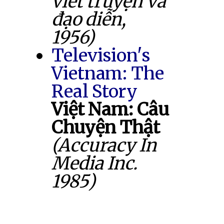
viết truyện và
đạo diễn,
1956)
Television's
Vietnam: The
Real Story
Việt Nam: Câu
Chuyện Thật
(Accuracy In
Media Inc.
1985)