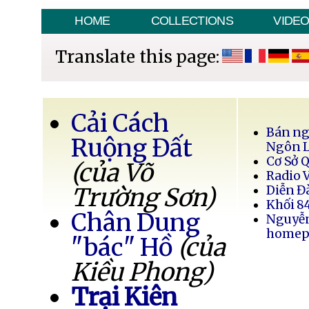
HOME
COLLECTIONS
VIDE
Translate this page:
Cải Cách
Bán ng
Ruộng Đất
Ngôn 
Cơ Sở 
(của Võ
Radio 
Trường Sơn)
Diễn Đ
Khối 8
Chân Dung
Nguyễ
homep
"bác" Hồ
(của
Kiều Phong)
Trại Kiên