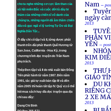
Nam
cho ta nghe những cơ cực lầm than của
-- po
Tuyên
xã hội miền Bắc và cuộc đời tù đày bi
thảm của những chiến sĩ vô danh của
ngày cà
chúng ta, những người đã âm thầm chiến
2013
đấu và gục ngã vì lý tưởng
Tự Do
và
Đại
TUYÊ
Nghĩa Dân Tộc
...
PHẬN VI
Ở đây chỉ có tập I và II, từng được phát
YÊN
-- pos
thanh trên đài phát thanh Quê Hương từ
NHÓM
San Jose, California - Hoa Kỳ, trong
KIM ĐIỀ
chương trình đọc truyện do Trần Nam
phụ trách.
2013
THƯ 
Thép Đen tập I và II do nhà xuất bản Đông
GIÁO TỈ
Tiến phát hành từ năm 1987. Đến năm
1991, tác giả tự xuất bản tập III và đến
DU K
năm 2005 thì hoàn tất tập IV. Quý vị có thể
RIÊNG 
hỏi mua sách hay dĩa đọc truyện qua địa
2 XE M
chỉ sau đây:
2013
Dang Chi Binh
BỊ BẮ