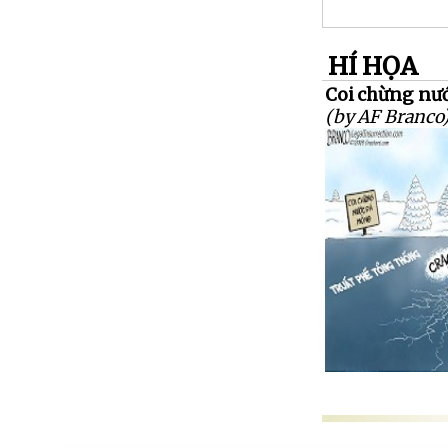
HÍ HỌA
Coi chừng nướ
(by AF Branco