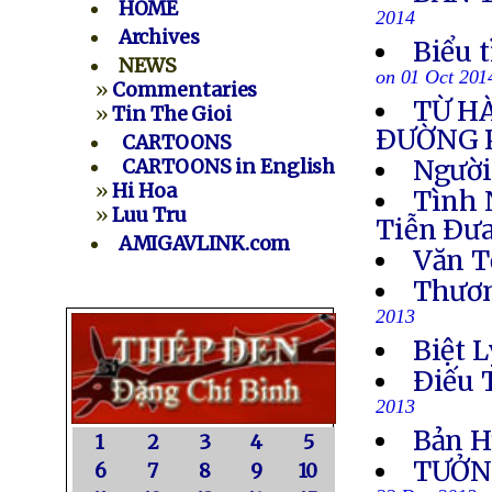
HOME
2014
Archives
Biểu 
NEWS
on 01 Oct 201
»
Commentaries
TỪ H
»
Tin The Gioi
ÐƯỜNG 
CARTOONS
Người
CARTOONS in English
»
Hi Hoa
Tình 
»
Luu Tru
Tiễn Ðưa
AMIGAVLINK.com
Văn T
Thươn
2013
Biệt L
Ðiếu 
2013
Bản H
1
2
3
4
5
TƯỞN
6
7
8
9
10