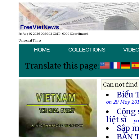
FreeVietNews
Fri Aug 07 2026 09:30:02 GMT+0000 (Coordinated
Universal Time)
HOME
COLLECTIONS
VIDE
Translate this page:
Can not find 
Biểu 
on 20 May 20
Cộng 
liệt sĩ
-- p
Sập m
BẢN 