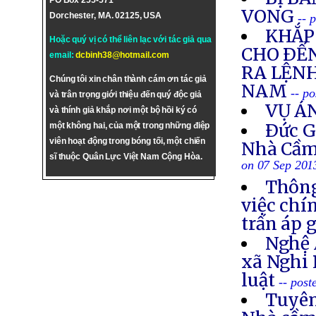
PO Box 255-571
VONG
Dorchester, MA. 02125, USA
-- 
KHẮP 
Hoặc quý vị có thể liên lạc với tác giả qua
CHO ÐẾN
email:
dcbinh38@hotmail.com
RA LỆNH
Chúng tôi xin chân thành cám ơn tác giả
NAM
-- p
và trân trọng giới thiệu đến quý độc giả
VỤ Á
và thính giả khắp nơi một bộ hồi ký có
Ðức G
một không hai, của một trong những điệp
viên hoạt động trong bóng tối, một chiến
Nhà Cầm
sĩ thuộc Quân Lực Việt Nam Cộng Hòa.
on 07 Sep 201
Thông
việc chí
trấn áp 
Nghệ 
xã Nghi 
luật
-- post
Tuyên