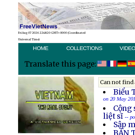
FreeVietNews
Fri Aug 07 2026 22:48:20 GMT+0000 (Coordinated
Universal Time)
HOME
COLLECTIONS
VIDE
Translate this page:
Can not find 
Biểu 
on 20 May 20
Cộng 
liệt sĩ
-- p
Sập m
BẢN 