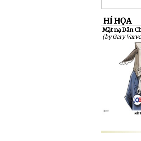
HÍ HỌA
Mặt nạ Dân C
(by Gary Varve