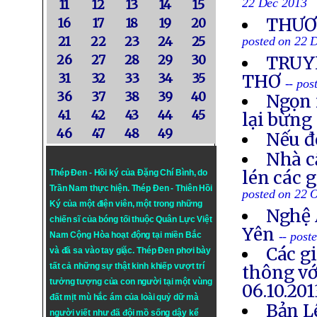
22 Dec 2013
11
12
13
14
15
THƯƠN
16
17
18
19
20
21
22
23
24
25
posted on 22 
26
27
28
29
30
TRUYỀ
31
32
33
34
35
THƠ
-- po
36
37
38
39
40
Ngọn 
41
42
43
44
45
lại bừng
46
47
48
49
Nếu đ
Nhà c
lén các 
Thép Đen - Hồi ký của Đặng Chí Bình
, do
Trần Nam thực hiện.
Thép Đen
- Thiên Hồi
posted on 22 
Ký của một điện viên, một trong những
Nghệ 
chiến sĩ của bóng tối thuộc Quân Lực Việt
Yên
-- post
Nam Cộng Hòa hoạt động tại miền Bắc
Các g
và đã sa vào tay giặc. Thép Đen phơi bày
tất cả những sự thật kinh khiếp vượt trí
thông vớ
tưởng tượng của con người tại một vùng
06.10.201
đất mịt mù hắc ám của loài quỷ dữ mà
Bản L
người viết như đã đội mồ sống dậy kể