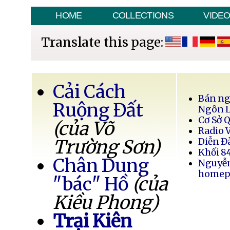
HOME
COLLECTIONS
VIDE
Translate this page:
Cải Cách
Bán ng
Ruộng Đất
Ngôn 
Cơ Sở 
(của Võ
Radio 
Trường Sơn)
Diễn Đ
Khối 8
Chân Dung
Nguyễ
homep
"bác" Hồ
(của
Kiều Phong)
Trại Kiên