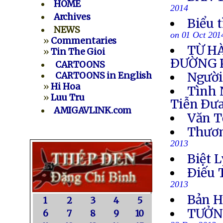
HOME
2014
Archives
Biểu 
NEWS
on 01 Oct 201
»
Commentaries
TỪ H
»
Tin The Gioi
ÐƯỜNG 
CARTOONS
Người
CARTOONS in English
»
Hi Hoa
Tình 
»
Luu Tru
Tiễn Ðưa
AMIGAVLINK.com
Văn T
Thươn
2013
Biệt L
Ðiếu 
2013
Bản H
1
2
3
4
5
TƯỞN
6
7
8
9
10