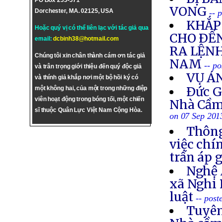
PO Box 255-571
VONG
Dorchester, MA. 02125, USA
-- 
KHẮP 
Hoặc quý vị có thể liên lạc với tác giả qua
CHO ÐẾN
email:
dcbinh38@hotmail.com
RA LỆNH
Chúng tôi xin chân thành cám ơn tác giả
NAM
-- p
và trân trọng giới thiệu đến quý độc giả
VỤ Á
và thính giả khắp nơi một bộ hồi ký có
Ðức G
một không hai, của một trong những điệp
viên hoạt động trong bóng tối, một chiến
Nhà Cầm
sĩ thuộc Quân Lực Việt Nam Cộng Hòa.
on 07 Sep 201
Thông
việc chí
trấn áp 
Nghệ 
xã Nghi 
luật
-- post
Tuyên