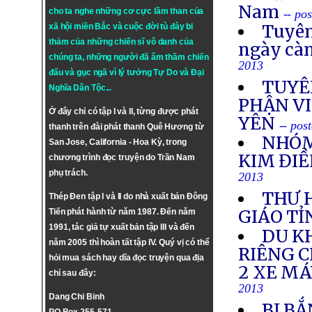
Nam
cho ta nghe những cơ cực lầm than của
-- po
Tuyên
xã hội miền Bắc và cuộc đời tù đày bi
thảm của những chiến sĩ vô danh của
ngày cà
chúng ta, những người đã âm thầm chiến
2013
đấu và gục ngã vì lý tưởng
Tự Do
và
Đại
TUYÊ
Nghĩa Dân Tộc
...
PHẬN VI
Ở đây chỉ có tập I và II, từng được phát
YÊN
-- pos
thanh trên đài phát thanh Quê Hương từ
NHÓM
San Jose, California - Hoa Kỳ, trong
KIM ĐIỀ
chương trình đọc truyện do Trần Nam
phụ trách.
2013
THƯ 
Thép Đen tập I và II do nhà xuất bản Đông
GIÁO TỈ
Tiến phát hành từ năm 1987. Đến năm
1991, tác giả tự xuất bản tập III và đến
DU K
năm 2005 thì hoàn tất tập IV. Quý vị có thể
RIÊNG 
hỏi mua sách hay dĩa đọc truyện qua địa
2 XE M
chỉ sau đây:
2013
Dang Chi Binh
BỊ BẮ