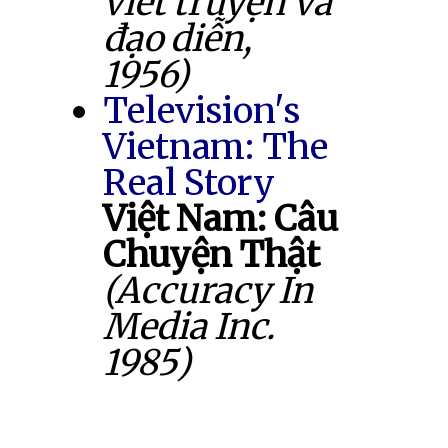
viết truyện và
đạo diễn,
1956)
Television's
Vietnam: The
Real Story
Việt Nam: Câu
Chuyện Thật
(Accuracy In
Media Inc.
1985)