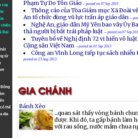
Phạm Tự Do Tôn Giáo
-- posted on 07 Sep 2013
n của
Thông cáo của Tòa Giám mục Xã Ðoài về
bi
An tổ chức dùng vũ lực trấn áp giáo dân
-- po
ủa
Nghệ An, giáo dân Mỹ Yên bao vây Ủy B
 chiến
thả người bị bắt trái pháp luật
à
Đại
-- posted on 07 Sep 20
Tuyên bố về Nghị định 72 vi hiến vô luậ
Cộng sản Việt Nam
-- posted on 01 Sep 2013
phát
Công an Vĩnh Long tiếp tục sách nhiễu 
ng từ
posted on 23 Aug 2013
g
Nam
n Đông
năm
đến
Bánh Xèo
 có thể
...quan sát thấy vòng bánh chu
a địa
được. Khi đó, ta gấp bánh làm h
với rau sống, nước mắm chua ng