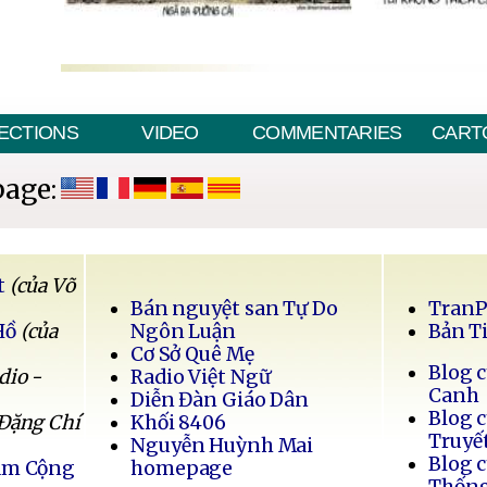
ECTIONS
VIDEO
COMMENTARIES
CART
page:
t
(của Võ
Bán nguyệt san Tự Do
Tran
Hồ
(của
Ngôn Luận
Bản T
Cơ Sở Quê Mẹ
Blog 
dio -
Radio Việt Ngữ
Canh
Diễn Đàn Giáo Dân
Blog 
 Đặng Chí
Khối 8406
Truyế
Nguyễn Huỳnh Mai
Blog 
Nam Cộng
homepage