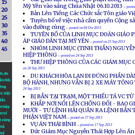
15
Mỹ Yên vào sáng Chúa Nhật 06.10.2013
-- post
20
Bản Lên Tiếng Các Chức sắc Tôn giáo V
25
Tuyên bố về việc nhà cầm quyền Cộng s
30
vào đường cùng
-- posted on 04 Oct 2013
35
TUYÊN BỐ CỦA LINH MỤC ĐOÀN GIÁO P
ÁP GIÁO DÂN TẠI MỸ YÊN
40
-- posted on 25 Sep 2013
NHÓM LINH MỤC (TINH THẦN) NGUYỄN
45
HIỆP THÔNG
-- posted on 24 Sep 2013
THƯ HIỆP THÔNG CỦA CÁC GIÁM MỤC G
on 24 Sep 2013
nh
, do
DU KHÁCH HÒA LAN ÐI ÐÚNG PHẦN DÀ
iên Hồi
BỘ HÀNH, NHƯNG VẪN BỊ 2 XE MÁY TÔN
hững
24 Sep 2013
ực Việt
BỊ BẮN TẠI TRẠM, MỘT THIẾU TÁ VC T
 Bắc
KHẮP NƠI NỔI LÊN CHỐNG ÐỐI - BAO 
ơi bày
MƯỜI - TƯ LỆNH HẢI QUÂN RA LỆNH BẮN 
t trí
PHẬN VIỆT NAM
-- posted on 17 Sep 2013
t vùng
VỤ ÁN THÁI BÌNH
-- posted on 17 Sep 2013
 mà
Ðức Giám Mục Nguyễn Thái Hợp Lên Án
 kể