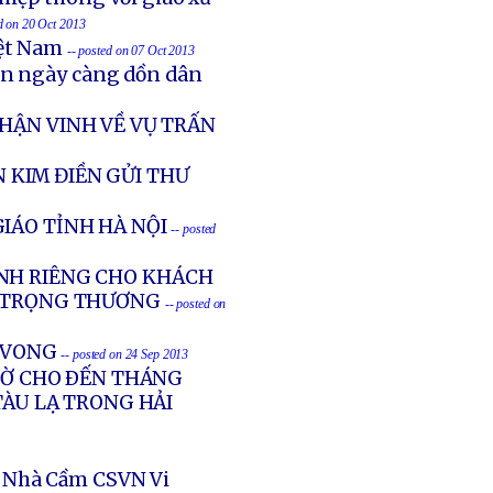
ed on 20 Oct 2013
iệt Nam
-- posted on 07 Oct 2013
ản ngày càng dồn dân
HẬN VINH VỀ VỤ TRẤN
 KIM ĐIỀN GỬI THƯ
IÁO TỈNH HÀ NỘI
-- posted
NH RIÊNG CHO KHÁCH
G TRỌNG THƯƠNG
-- posted on
Ử VONG
-- posted on 24 Sep 2013
GIỜ CHO ÐẾN THÁNG
TÀU LẠ TRONG HẢI
 Nhà Cầm CSVN Vi