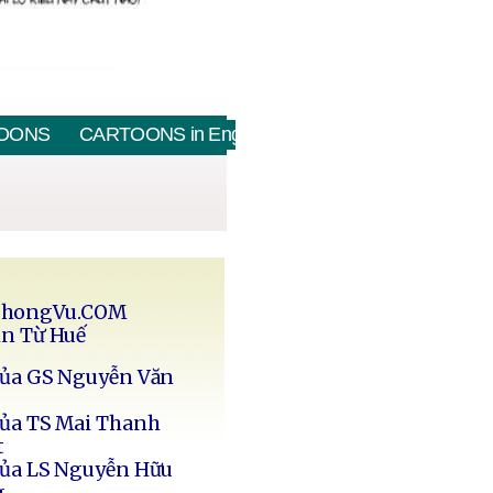
OONS
CARTOONS in English
PhongVu.COM
in Từ Huế
của GS Nguyễn Văn
của TS Mai Thanh
t
của LS Nguyễn Hữu