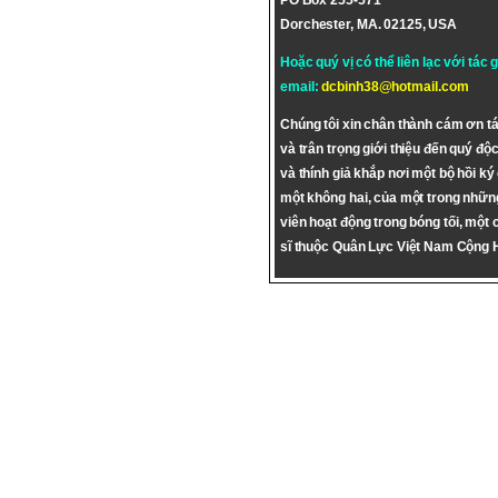
PO Box 255-571
Dorchester, MA. 02125, USA
Hoặc quý vị có thể liên lạc với tác 
email:
dcbinh38@hotmail.com
Chúng tôi xin chân thành cám ơn tá
và trân trọng giới thiệu đến quý độc
và thính giả khắp nơi một bộ hồi ký
một không hai, của một trong nhữn
viên hoạt động trong bóng tối, một 
sĩ thuộc Quân Lực Việt Nam Cộng 