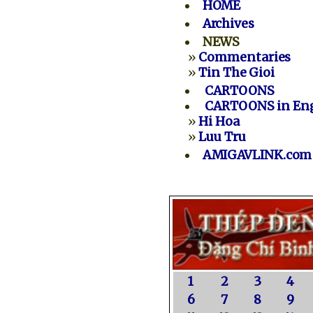
HOME
Archives
NEWS
»
Commentaries
»
Tin The Gioi
CARTOONS
CARTOONS in Eng
»
Hi Hoa
»
Luu Tru
AMIGAVLINK.com
1
2
3
4
6
7
8
9