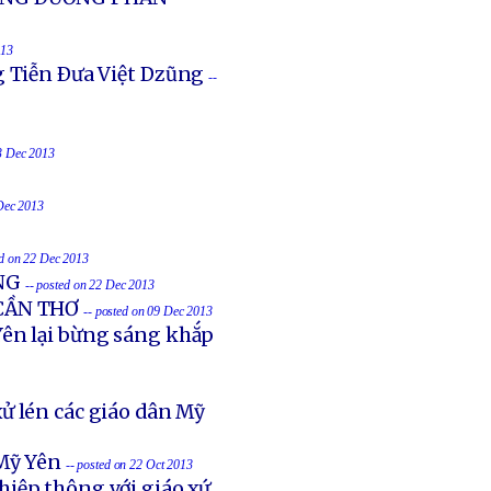
013
g Tiễn Ðưa Việt Dzũng
--
23 Dec 2013
 Dec 2013
ed on 22 Dec 2013
NG
-- posted on 22 Dec 2013
 CẦN THƠ
-- posted on 09 Dec 2013
ên lại bừng sáng khắp
ử lén các giáo dân Mỹ
Mỹ Yên
-- posted on 22 Oct 2013
hiệp thông với giáo xứ