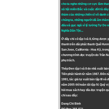
cho ta nghe những cơ cực lầm tha
xã hội miền Bắc và cuộc đời tù đày 
thảm của những chiến sĩ vô danh c
chúng ta, những người đã âm thầm
đấu và gục ngã vì lý tưởng
Tự Do
v
Nghĩa Dân Tộc
...
Ở đây chỉ có tập I và II, từng được 
thanh trên đài phát thanh Quê Hươ
San Jose, California - Hoa Kỳ, tron
chương trình đọc truyện do Trần 
phụ trách.
Thép Đen tập I và II do nhà xuất bả
Tiến phát hành từ năm 1987. Đến 
1991, tác giả tự xuất bản tập III và 
năm 2005 thì hoàn tất tập IV. Quý vị
hỏi mua sách hay dĩa đọc truyện qu
chỉ sau đây:
Dang Chi Binh