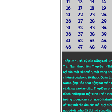
11
12
13
14
16
17
18
19
21
22
23
24
26
27
28
29
31
32
33
34
36
37
38
39
41
42
43
44
46
47
48
49
Thép Đen - Hồi ký của Đặng Chí Bì
Trần Nam thực hiện.
Thép Đen
- Th
Ký của một điện viên, một trong n
chiến sĩ của bóng tối thuộc Quân L
Nam Cộng Hòa hoạt động tại miền
và đã sa vào tay giặc. Thép Đen ph
tất cả những sự thật kinh khiếp vượ
tưởng tượng của con người tại mộ
đất mịt mù hắc ám của loài quỷ dữ
người viết như đã đội mồ sống dậy