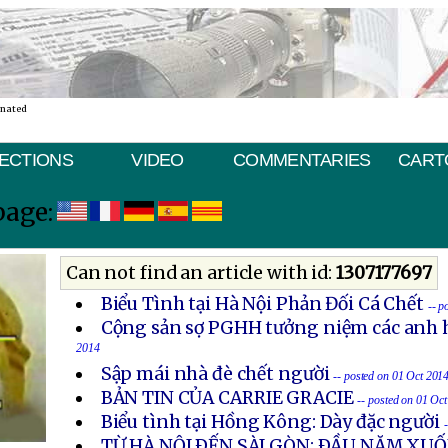
inated
ECTIONS
VIDEO
COMMENTARIES
CART
page:
Can not find an article with id:
1307177697
Biểu Tình tại Hà Nội Phản Đối Cá Chết
-- p
Cộng sản sợ PGHH tưởng niệm các anh h
2014
Sập mái nhà đè chết người
-- posted on 01 Oct 201
BẢN TIN CỦA CARRIE GRACIE
-- posted on 01 Oc
Biểu tình tại Hồng Kông: Dày đặc người
TỪ HÀ NỘI ÐẾN SÀI GÒN: ÐẦU NĂM X