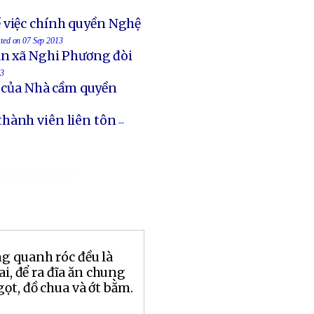
 việc chính quyền Nghệ
sted on 07 Sep 2013
an xã Nghi Phương đòi
13
t của Nhà cầm quyền
thành viên liên tôn
--
ng quanh róc đều là
ai, để ra đĩa ăn chung
ọt, đồ chua và ớt bằm.