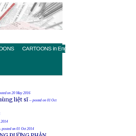
OONS
CARTOONS in English
osted on 20 May 2016
ùng liệt sĩ
-- posted on 01 Oct
4
t 2014
-- posted on 01 Oct 2014
UỐNG ÐƯỜNG PHẢN