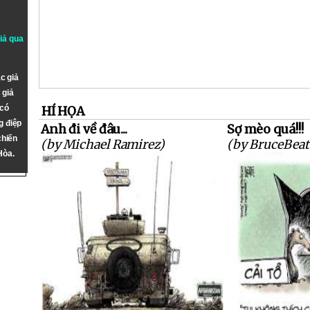
giả qua
c giả
 giả
 có
HÍ HỌA
g điệp
Anh đi về đâu...
Sợ mèo quá!!!
chiến
(by Michael Ramirez)
(by BruceBeat
Hòa.