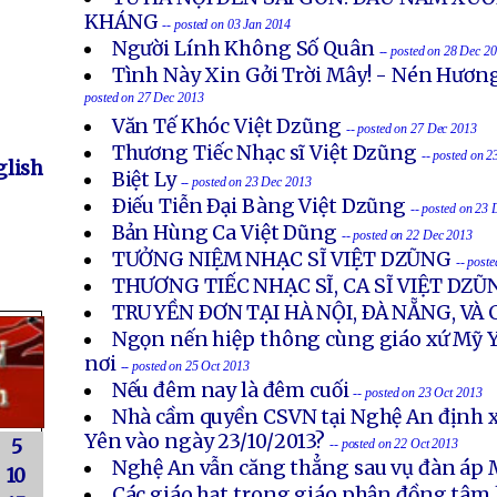
KHÁNG
-- posted on 03 Jan 2014
Người Lính Không Số Quân
-- posted on 28 Dec 2
Tình Này Xin Gởi Trời Mây! - Nén Hươn
posted on 27 Dec 2013
Văn Tế Khóc Việt Dzũng
-- posted on 27 Dec 2013
Thương Tiếc Nhạc sĩ Việt Dzũng
-- posted on 
lish
Biệt Ly
-- posted on 23 Dec 2013
Ðiếu Tiễn Ðại Bàng Việt Dzũng
-- posted on 23
Bản Hùng Ca Việt Dũng
-- posted on 22 Dec 2013
TƯỞNG NIỆM NHẠC SĨ VIỆT DZŨNG
-- post
THƯƠNG TIẾC NHẠC SĨ, CA SĨ VIỆT DZŨ
TRUYỀN ÐƠN TẠI HÀ NỘI, ÐÀ NẴNG, VÀ
Ngọn nến hiệp thông cùng giáo xứ Mỹ Y
nơi
-- posted on 25 Oct 2013
Nếu đêm nay là đêm cuối
-- posted on 23 Oct 2013
Nhà cầm quyền CSVN tại Nghệ An định x
Yên vào ngày 23/10/2013?
5
-- posted on 22 Oct 2013
Nghệ An vẫn căng thẳng sau vụ đàn áp 
10
Các giáo hạt trong giáo phận đồng tâm 