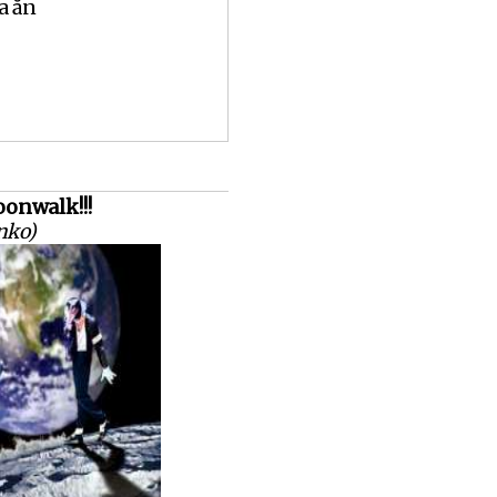
a ăn
onwalk!!!
nko)