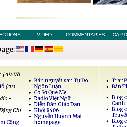
ECTIONS
VIDEO
COMMENTARIES
CART
page:
t
(của Võ
Bán nguyệt san Tự Do
Tran
Hồ
(của
Ngôn Luận
Bản T
Cơ Sở Quê Mẹ
Blog 
dio -
Radio Việt Ngữ
Canh
Diễn Đàn Giáo Dân
Blog 
 Đặng Chí
Khối 8406
Truyế
Nguyễn Huỳnh Mai
Blog 
Nam Cộng
homepage