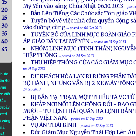
15
Mỹ Yên vào sáng Chúa Nhật 06.10.2013
-- post
20
Bản Lên Tiếng Các Chức sắc Tôn giáo V
25
Tuyên bố về việc nhà cầm quyền Cộng s
30
vào đường cùng
-- posted on 04 Oct 2013
35
TUYÊN BỐ CỦA LINH MỤC ĐOÀN GIÁO P
ÁP GIÁO DÂN TẠI MỸ YÊN
40
-- posted on 25 Sep 2013
NHÓM LINH MỤC (TINH THẦN) NGUYỄN
45
HIỆP THÔNG
-- posted on 24 Sep 2013
THƯ HIỆP THÔNG CỦA CÁC GIÁM MỤC G
on 24 Sep 2013
nh
, do
DU KHÁCH HÒA LAN ÐI ÐÚNG PHẦN DÀ
iên Hồi
BỘ HÀNH, NHƯNG VẪN BỊ 2 XE MÁY TÔN
hững
24 Sep 2013
ực Việt
BỊ BẮN TẠI TRẠM, MỘT THIẾU TÁ VC T
 Bắc
KHẮP NƠI NỔI LÊN CHỐNG ÐỐI - BAO 
ơi bày
MƯỜI - TƯ LỆNH HẢI QUÂN RA LỆNH BẮN 
t trí
PHẬN VIỆT NAM
-- posted on 17 Sep 2013
t vùng
VỤ ÁN THÁI BÌNH
-- posted on 17 Sep 2013
 mà
Ðức Giám Mục Nguyễn Thái Hợp Lên Án
 kể