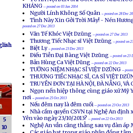
KHÁNG
-- posted on 03 Jan 2014
Người Lính Không Số Quân
-- posted on 28 Dec 2
Tình Này Xin Gởi Trời Mây! - Nén Hươn
posted on 27 Dec 2013
Văn Tế Khóc Việt Dzũng
-- posted on 27 Dec 2013
Thương Tiếc Nhạc sĩ Việt Dzũng
-- posted on 
lish
Biệt Ly
-- posted on 23 Dec 2013
Ðiếu Tiễn Ðại Bàng Việt Dzũng
-- posted on 23
Bản Hùng Ca Việt Dũng
-- posted on 22 Dec 2013
TƯỞNG NIỆM NHẠC SĨ VIỆT DZŨNG
-- post
THƯƠNG TIẾC NHẠC SĨ, CA SĨ VIỆT DZŨ
TRUYỀN ÐƠN TẠI HÀ NỘI, ÐÀ NẴNG, VÀ
Ngọn nến hiệp thông cùng giáo xứ Mỹ Y
nơi
-- posted on 25 Oct 2013
Nếu đêm nay là đêm cuối
-- posted on 23 Oct 2013
Nhà cầm quyền CSVN tại Nghệ An định x
Yên vào ngày 23/10/2013?
5
-- posted on 22 Oct 2013
Nghệ An vẫn căng thẳng sau vụ đàn áp 
10
Các giáo hạt trong giáo phận đồng tâm 