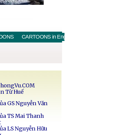
OONS
CARTOONS in English
PhongVu.COM
in Từ Huế
của GS Nguyễn Văn
của TS Mai Thanh
t
của LS Nguyễn Hữu