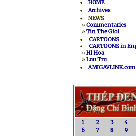
HOME
Archives
NEWS
»
Commentaries
»
Tin The Gioi
CARTOONS
CARTOONS in Eng
»
Hi Hoa
»
Luu Tru
AMIGAVLINK.com
1
2
3
4
6
7
8
9