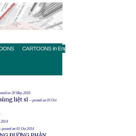
OONS
CARTOONS in English
osted on 20 May 2016
ùng liệt sĩ
-- posted on 01 Oct
4
t 2014
-- posted on 01 Oct 2014
UỐNG ÐƯỜNG PHẢN