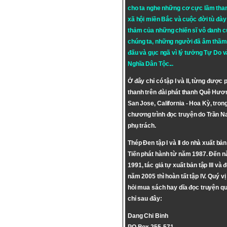
cho ta nghe những cơ cực lầm tha
xã hội miền Bắc và cuộc đời tù đày 
thảm của những chiến sĩ vô danh c
chúng ta, những người đã âm thầm
đấu và gục ngã vì lý tưởng
Tự Do
v
Nghĩa Dân Tộc
...
Ở đây chỉ có tập I và II, từng được 
thanh trên đài phát thanh Quê Hươ
San Jose, California - Hoa Kỳ, tron
chương trình đọc truyện do Trần 
phụ trách.
Thép Đen tập I và II do nhà xuất bả
Tiến phát hành từ năm 1987. Đến 
1991, tác giả tự xuất bản tập III và 
năm 2005 thì hoàn tất tập IV. Quý vị
hỏi mua sách hay dĩa đọc truyện qu
chỉ sau đây:
Dang Chi Binh