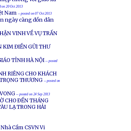
ed on 20 Oct 2013
iệt Nam
-- posted on 07 Oct 2013
ản ngày càng dồn dân
HẬN VINH VỀ VỤ TRẤN
 KIM ĐIỀN GỬI THƯ
IÁO TỈNH HÀ NỘI
-- posted
NH RIÊNG CHO KHÁCH
G TRỌNG THƯƠNG
-- posted on
Ử VONG
-- posted on 24 Sep 2013
GIỜ CHO ÐẾN THÁNG
TÀU LẠ TRONG HẢI
 Nhà Cầm CSVN Vi