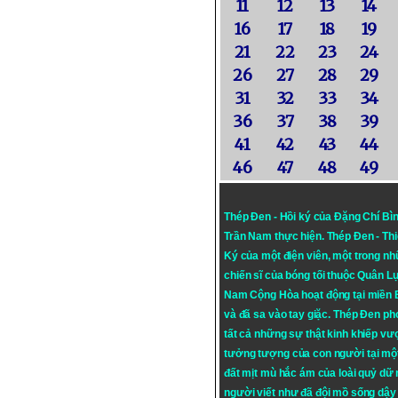
11
12
13
14
16
17
18
19
21
22
23
24
26
27
28
29
31
32
33
34
36
37
38
39
41
42
43
44
46
47
48
49
Thép Đen - Hồi ký của Đặng Chí Bì
Trần Nam thực hiện.
Thép Đen
- Th
Ký của một điện viên, một trong n
chiến sĩ của bóng tối thuộc Quân L
Nam Cộng Hòa hoạt động tại miền
và đã sa vào tay giặc. Thép Đen ph
tất cả những sự thật kinh khiếp vượ
tưởng tượng của con người tại mộ
đất mịt mù hắc ám của loài quỷ dữ
người viết như đã đội mồ sống dậy