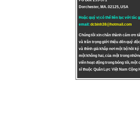
PO Box 255-571
Dorchester, MA. 02125, USA
Hoặc quý vị có thể liên lạc với tác 
email:
dcbinh38@hotmail.com
Chúng tôi xin chân thành cám ơn tá
và trân trọng giới thiệu đến quý độc
và thính giả khắp nơi một bộ hồi ký
một không hai, của một trong nhữn
viên hoạt động trong bóng tối, một 
sĩ thuộc Quân Lực Việt Nam Cộng 