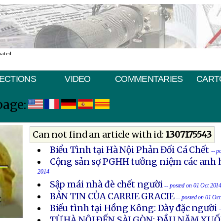
nated
ECTIONS
VIDEO
COMMENTARIES
CART
page:
Can not find an article with id:
1307175543
Biểu Tình tại Hà Nội Phản Đối Cá Chết
-- p
Cộng sản sợ PGHH tưởng niệm các anh h
2014
Sập mái nhà đè chết người
-- posted on 01 Oct 201
BẢN TIN CỦA CARRIE GRACIE
-- posted on 01 Oc
Biểu tình tại Hồng Kông: Dày đặc người
TỪ HÀ NỘI ÐẾN SÀI GÒN: ÐẦU NĂM X