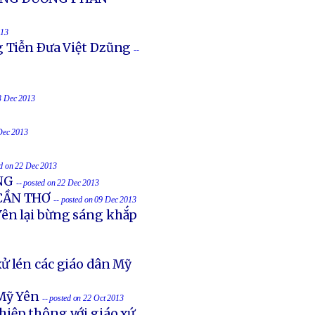
013
g Tiễn Ðưa Việt Dzũng
--
23 Dec 2013
 Dec 2013
ed on 22 Dec 2013
NG
-- posted on 22 Dec 2013
 CẦN THƠ
-- posted on 09 Dec 2013
ên lại bừng sáng khắp
ử lén các giáo dân Mỹ
Mỹ Yên
-- posted on 22 Oct 2013
hiệp thông với giáo xứ