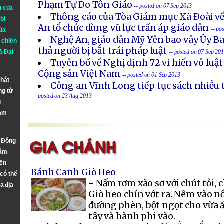
Phạm Tự Do Tôn Giáo
-- posted on 07 Sep 2013
n của
Thông cáo của Tòa Giám mục Xã Ðoài về
bi
An tổ chức dùng vũ lực trấn áp giáo dân
-- po
ủa
Nghệ An, giáo dân Mỹ Yên bao vây Ủy B
 chiến
thả người bị bắt trái pháp luật
à
Đại
-- posted on 07 Sep 20
Tuyên bố về Nghị định 72 vi hiến vô luậ
Cộng sản Việt Nam
-- posted on 01 Sep 2013
phát
Công an Vĩnh Long tiếp tục sách nhiễu 
ng từ
posted on 23 Aug 2013
g
Nam
n Đông
năm
đến
Bánh Canh Giò Heo
 có thể
- Nấm rơm xào sơ với chút tỏi, c
a địa
Giò heo chín vớt ra. Nêm vào nồi
đường phèn, bột ngọt cho vừa ă
tây và hành phi vào.