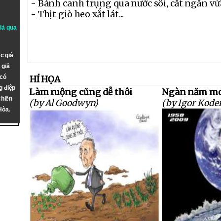
- Bánh canh trụng qua nước sôi, cắt ngắn vừ
- Thịt giò heo xắt lát...
giả qua
c giả
 giả
 có
HÍ HỌA
g điệp
Làm ruộng cũng dễ thôi
Ngàn năm mo
chiến
(by Al Goodwyn)
(by Igor Kode
Hòa.