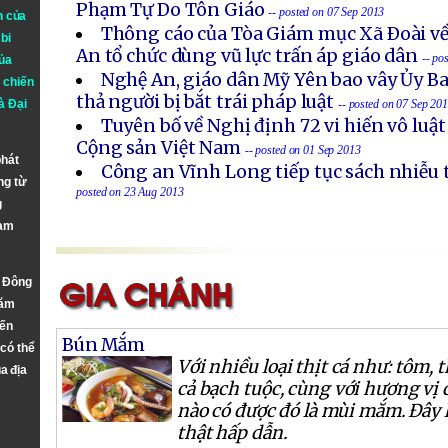
Phạm Tự Do Tôn Giáo
-- posted on 07 Sep 2013
n của
Thông cáo của Tòa Giám mục Xã Ðoài về
bi
An tổ chức dùng vũ lực trấn áp giáo dân
-- po
ủa
Nghệ An, giáo dân Mỹ Yên bao vây Ủy B
 chiến
thả người bị bắt trái pháp luật
à
Đại
-- posted on 07 Sep 20
Tuyên bố về Nghị định 72 vi hiến vô luậ
Cộng sản Việt Nam
-- posted on 01 Sep 2013
phát
Công an Vĩnh Long tiếp tục sách nhiễu 
ng từ
posted on 23 Aug 2013
g
Nam
n Đông
năm
đến
Bún Mắm
 có thể
Với nhiều loại thịt cá như: tôm, t
a địa
cả bạch tuộc, cùng với hương vị đ
nào có được đó là mùi mắm. Đây
thật hấp dẫn.