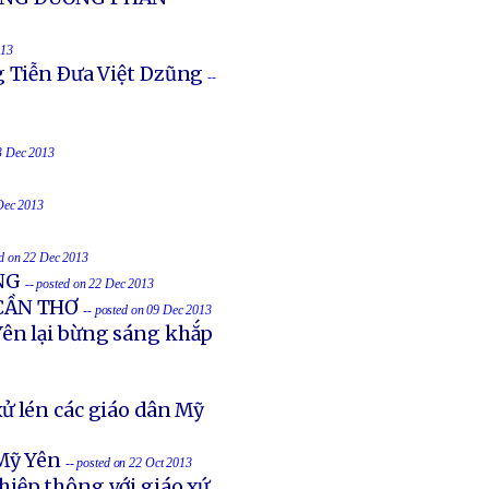
013
g Tiễn Ðưa Việt Dzũng
--
23 Dec 2013
 Dec 2013
ed on 22 Dec 2013
NG
-- posted on 22 Dec 2013
 CẦN THƠ
-- posted on 09 Dec 2013
ên lại bừng sáng khắp
ử lén các giáo dân Mỹ
Mỹ Yên
-- posted on 22 Oct 2013
hiệp thông với giáo xứ