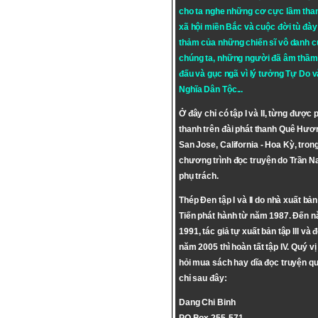
cho ta nghe những cơ cực lầm tha
xã hội miền Bắc và cuộc đời tù đày 
thảm của những chiến sĩ vô danh c
chúng ta, những người đã âm thầm
đấu và gục ngã vì lý tưởng
Tự Do
v
Nghĩa Dân Tộc
...
Ở đây chỉ có tập I và II, từng được 
thanh trên đài phát thanh Quê Hươ
San Jose, California - Hoa Kỳ, tron
chương trình đọc truyện do Trần 
phụ trách.
Thép Đen tập I và II do nhà xuất bả
Tiến phát hành từ năm 1987. Đến 
1991, tác giả tự xuất bản tập III và 
năm 2005 thì hoàn tất tập IV. Quý vị
hỏi mua sách hay dĩa đọc truyện qu
chỉ sau đây:
Dang Chi Binh