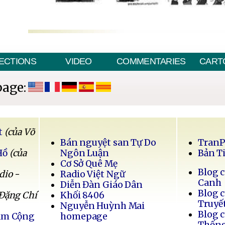
ECTIONS
VIDEO
COMMENTARIES
CART
page:
t
(của Võ
Bán nguyệt san Tự Do
Tran
Hồ
(của
Ngôn Luận
Bản T
Cơ Sở Quê Mẹ
Blog 
dio -
Radio Việt Ngữ
Canh
Diễn Đàn Giáo Dân
Blog 
 Đặng Chí
Khối 8406
Truyế
Nguyễn Huỳnh Mai
Blog 
Nam Cộng
homepage