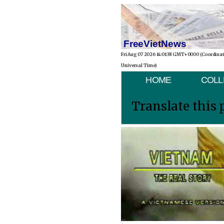
FreeVietNews
Fri Aug 07 2026 14:01:38 GMT+0000 (Coordina
Universal Time)
HOME
COLL
Translate this 