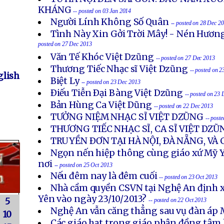
KHÁNG
-- posted on 03 Jan 2014
Người Lính Không Số Quân
-- posted on 28 Dec 2
Tình Này Xin Gởi Trời Mây! - Nén Hươn
posted on 27 Dec 2013
Văn Tế Khóc Việt Dzũng
-- posted on 27 Dec 2013
Thương Tiếc Nhạc sĩ Việt Dzũng
-- posted on 
lish
Biệt Ly
-- posted on 23 Dec 2013
Ðiếu Tiễn Ðại Bàng Việt Dzũng
-- posted on 23
Bản Hùng Ca Việt Dũng
-- posted on 22 Dec 2013
TƯỞNG NIỆM NHẠC SĨ VIỆT DZŨNG
-- post
THƯƠNG TIẾC NHẠC SĨ, CA SĨ VIỆT DZŨ
TRUYỀN ÐƠN TẠI HÀ NỘI, ÐÀ NẴNG, VÀ
Ngọn nến hiệp thông cùng giáo xứ Mỹ Y
nơi
-- posted on 25 Oct 2013
Nếu đêm nay là đêm cuối
-- posted on 23 Oct 2013
Nhà cầm quyền CSVN tại Nghệ An định x
Yên vào ngày 23/10/2013?
5
-- posted on 22 Oct 2013
Nghệ An vẫn căng thẳng sau vụ đàn áp 
10
Các giáo hạt trong giáo phận đồng tâm 