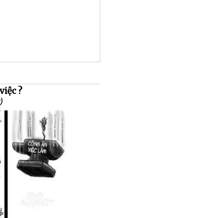
việc ?
)