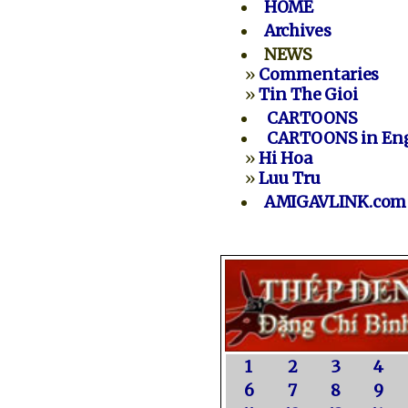
HOME
Archives
NEWS
»
Commentaries
»
Tin The Gioi
CARTOONS
CARTOONS in Eng
»
Hi Hoa
»
Luu Tru
AMIGAVLINK.com
1
2
3
4
6
7
8
9