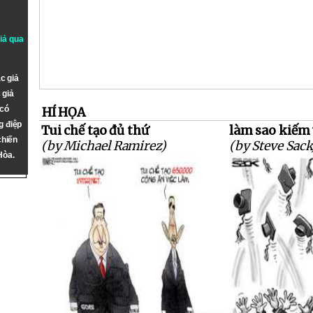
giả qua
c giả
 giả
 có
HÍ HỌA
g điệp
Tui chế tạo đủ thứ
làm sao kiếm 
chiến
(by Michael Ramirez)
(by Steve Sack
Hòa.