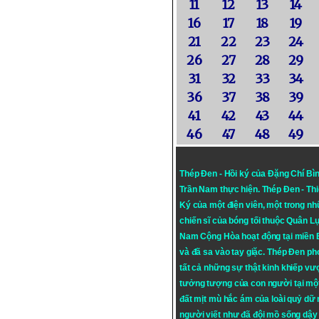
11
12
13
14
16
17
18
19
21
22
23
24
26
27
28
29
31
32
33
34
36
37
38
39
41
42
43
44
46
47
48
49
Thép Đen - Hồi ký của Đặng Chí Bì
Trần Nam thực hiện.
Thép Đen
- Th
Ký của một điện viên, một trong n
chiến sĩ của bóng tối thuộc Quân L
Nam Cộng Hòa hoạt động tại miền
và đã sa vào tay giặc. Thép Đen ph
tất cả những sự thật kinh khiếp vượ
tưởng tượng của con người tại mộ
đất mịt mù hắc ám của loài quỷ dữ
người viết như đã đội mồ sống dậy