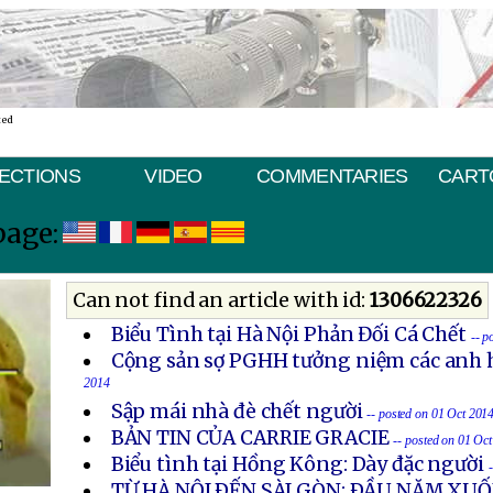
ted
ECTIONS
VIDEO
COMMENTARIES
CART
page:
Can not find an article with id:
1306622326
Biểu Tình tại Hà Nội Phản Đối Cá Chết
-- p
Cộng sản sợ PGHH tưởng niệm các anh h
2014
Sập mái nhà đè chết người
-- posted on 01 Oct 201
BẢN TIN CỦA CARRIE GRACIE
-- posted on 01 Oc
Biểu tình tại Hồng Kông: Dày đặc người
TỪ HÀ NỘI ÐẾN SÀI GÒN: ÐẦU NĂM X