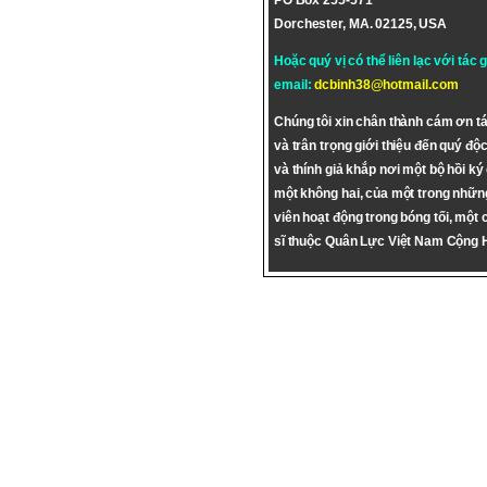
PO Box 255-571
Dorchester, MA. 02125, USA
Hoặc quý vị có thể liên lạc với tác 
email:
dcbinh38@hotmail.com
Chúng tôi xin chân thành cám ơn tá
và trân trọng giới thiệu đến quý độc
và thính giả khắp nơi một bộ hồi ký
một không hai, của một trong nhữn
viên hoạt động trong bóng tối, một 
sĩ thuộc Quân Lực Việt Nam Cộng 