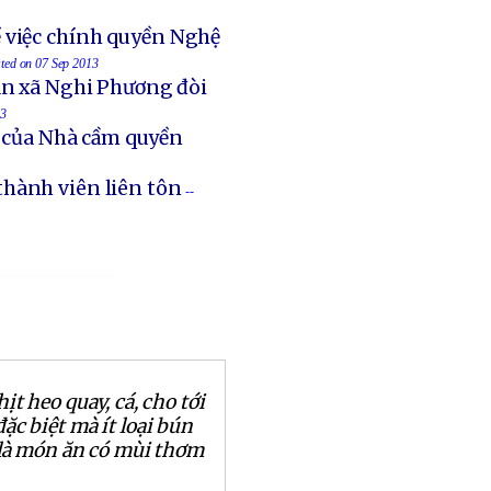
 việc chính quyền Nghệ
sted on 07 Sep 2013
an xã Nghi Phương đòi
13
t của Nhà cầm quyền
thành viên liên tôn
--
hịt heo quay, cá, cho tới
ặc biệt mà ít loại bún
 là món ăn có mùi thơm