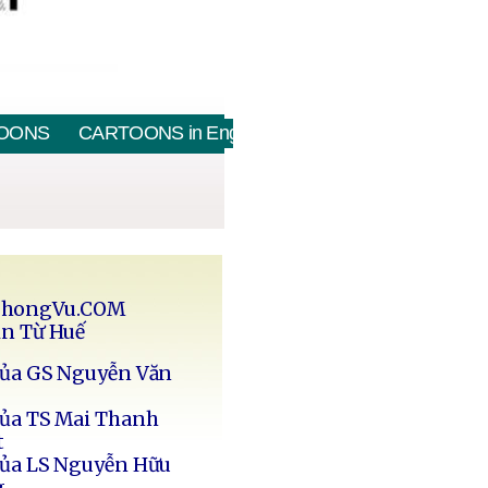
OONS
CARTOONS in English
PhongVu.COM
in Từ Huế
của GS Nguyễn Văn
của TS Mai Thanh
t
của LS Nguyễn Hữu