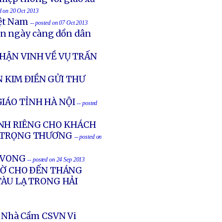
ed on 20 Oct 2013
iệt Nam
-- posted on 07 Oct 2013
ản ngày càng dồn dân
HẬN VINH VỀ VỤ TRẤN
 KIM ĐIỀN GỬI THƯ
IÁO TỈNH HÀ NỘI
-- posted
NH RIÊNG CHO KHÁCH
G TRỌNG THƯƠNG
-- posted on
Ử VONG
-- posted on 24 Sep 2013
GIỜ CHO ÐẾN THÁNG
TÀU LẠ TRONG HẢI
 Nhà Cầm CSVN Vi