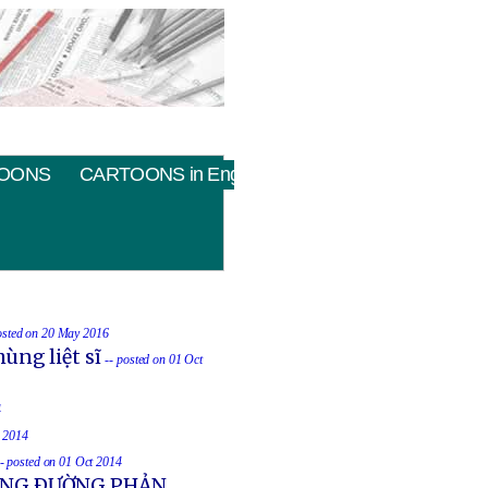
OONS
CARTOONS in English
osted on 20 May 2016
ùng liệt sĩ
-- posted on 01 Oct
4
t 2014
-- posted on 01 Oct 2014
UỐNG ÐƯỜNG PHẢN