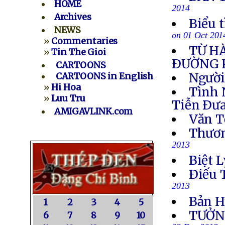
HOME
2014
Archives
Biểu 
NEWS
on 01 Oct 201
»
Commentaries
TỪ H
»
Tin The Gioi
ÐƯỜNG 
CARTOONS
Người
CARTOONS in English
»
Hi Hoa
Tình 
»
Luu Tru
Tiễn Ðưa
AMIGAVLINK.com
Văn T
Thươn
2013
Biệt L
Ðiếu 
2013
Bản H
1
2
3
4
5
TƯỞN
6
7
8
9
10