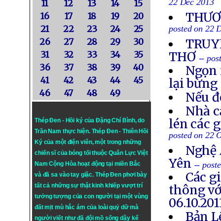
22 Dec 2013
11
12
13
14
15
THƯƠN
16
17
18
19
20
21
22
23
24
25
posted on 22 
26
27
28
29
30
TRUYỀ
31
32
33
34
35
THƠ
-- po
36
37
38
39
40
Ngọn 
41
42
43
44
45
lại bừng
46
47
48
49
Nếu đ
Nhà c
lén các 
Thép Đen - Hồi ký của Đặng Chí Bình
, do
Trần Nam thực hiện.
Thép Đen
- Thiên Hồi
posted on 22 
Ký của một điện viên, một trong những
Nghệ 
chiến sĩ của bóng tối thuộc Quân Lực Việt
Yên
-- post
Nam Cộng Hòa hoạt động tại miền Bắc
Các g
và đã sa vào tay giặc. Thép Đen phơi bày
tất cả những sự thật kinh khiếp vượt trí
thông vớ
tưởng tượng của con người tại một vùng
06.10.201
đất mịt mù hắc ám của loài quỷ dữ mà
Bản L
người viết như đã đội mồ sống dậy kể