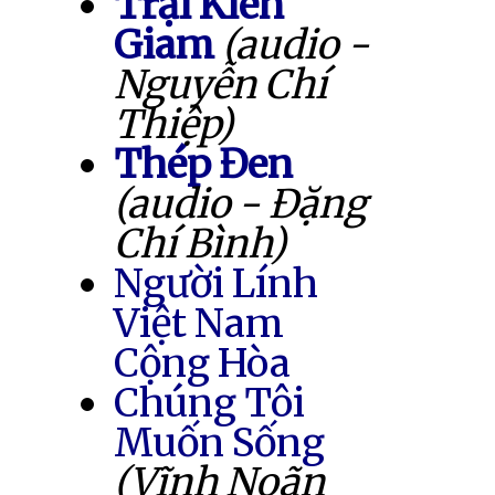
Trại Kiên
Giam
(audio -
Nguyễn Chí
Thiệp)
Thép Đen
(audio - Đặng
Chí Bình)
Người Lính
Việt Nam
Cộng Hòa
Chúng Tôi
Muốn Sống
(Vĩnh Noãn