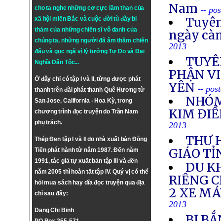
Nam
cho ta nghe những cơ cực lầm than của
-- po
Tuyên
xã hội miền Bắc và cuộc đời tù đày bi
thảm của những chiến sĩ vô danh của
ngày cà
chúng ta, những người đã âm thầm chiến
2013
đấu và gục ngã vì lý tưởng
Tự Do
và
Đại
TUYÊ
Nghĩa Dân Tộc
...
PHẬN VI
Ở đây chỉ có tập I và II, từng được phát
YÊN
-- pos
thanh trên đài phát thanh Quê Hương từ
NHÓM
San Jose, California - Hoa Kỳ, trong
KIM ĐIỀ
chương trình đọc truyện do Trần Nam
phụ trách.
2013
THƯ 
Thép Đen tập I và II do nhà xuất bản Đông
GIÁO TỈ
Tiến phát hành từ năm 1987. Đến năm
1991, tác giả tự xuất bản tập III và đến
DU K
năm 2005 thì hoàn tất tập IV. Quý vị có thể
RIÊNG 
hỏi mua sách hay dĩa đọc truyện qua địa
2 XE M
chỉ sau đây:
2013
Dang Chi Binh
BỊ BẮ