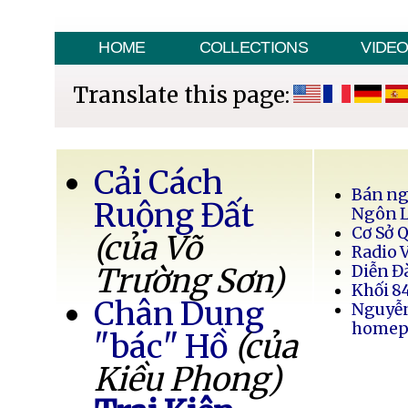
HOME
COLLECTIONS
VIDE
Translate this page:
Cải Cách
Bán ng
Ruộng Đất
Ngôn 
Cơ Sở 
(của Võ
Radio 
Trường Sơn)
Diễn Đ
Khối 8
Chân Dung
Nguyễ
homep
"bác" Hồ
(của
Kiều Phong)