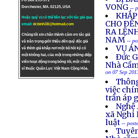
PO Box 255-571
VONG
Dorchester, MA. 02125, USA
-- 
KHẮP 
Hoặc quý vị có thể liên lạc với tác giả qua
CHO ÐẾN
email:
dcbinh38@hotmail.com
RA LỆNH
Chúng tôi xin chân thành cám ơn tác giả
NAM
-- p
và trân trọng giới thiệu đến quý độc giả
VỤ Á
và thính giả khắp nơi một bộ hồi ký có
Ðức G
một không hai, của một trong những điệp
viên hoạt động trong bóng tối, một chiến
Nhà Cầm
sĩ thuộc Quân Lực Việt Nam Cộng Hòa.
on 07 Sep 201
Thông
việc chí
trấn áp 
Nghệ 
xã Nghi 
luật
-- post
Tuyên