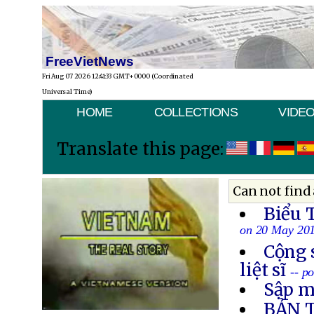
FreeVietNews
Fri Aug 07 2026 12:41:33 GMT+0000 (Coordinated
Universal Time)
HOME
COLLECTIONS
VIDE
Translate this page:
Can not find 
Biểu 
on 20 May 20
Cộng 
liệt sĩ
-- p
Sập m
BẢN 