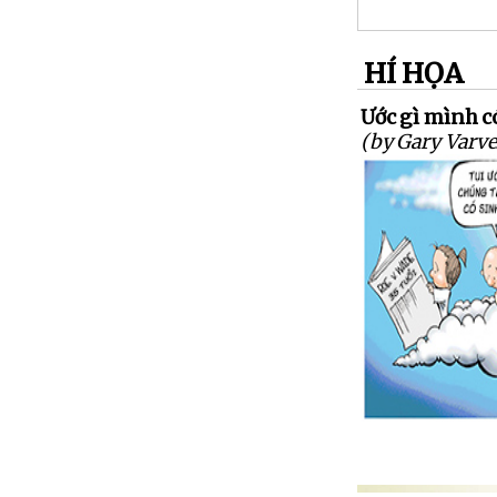
HÍ HỌA
Ước gì mình c
(by Gary Varve