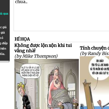
chua...
giả qua
c giả
 giả
 có
HÍ HỌA
g điệp
Không được lộn xộn khi tui
Tính chuyện đ
chiến
vắng nhà!
(by Randy Bis
Hòa.
(by Mike Thompson)