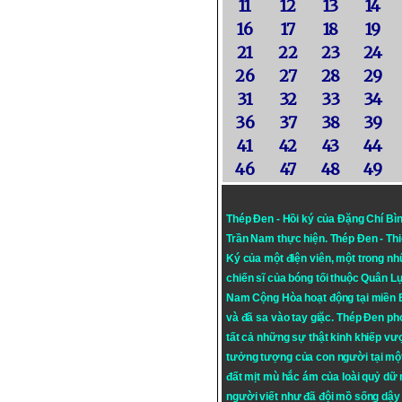
11
12
13
14
16
17
18
19
21
22
23
24
26
27
28
29
31
32
33
34
36
37
38
39
41
42
43
44
46
47
48
49
Thép Đen - Hồi ký của Đặng Chí Bì
Trần Nam thực hiện.
Thép Đen
- Th
Ký của một điện viên, một trong n
chiến sĩ của bóng tối thuộc Quân L
Nam Cộng Hòa hoạt động tại miền
và đã sa vào tay giặc. Thép Đen ph
tất cả những sự thật kinh khiếp vượ
tưởng tượng của con người tại mộ
đất mịt mù hắc ám của loài quỷ dữ
người viết như đã đội mồ sống dậy