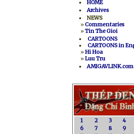
HOME
Archives
NEWS
»
Commentaries
»
Tin The Gioi
CARTOONS
CARTOONS in Eng
»
Hi Hoa
»
Luu Tru
AMIGAVLINK.com
1
2
3
4
6
7
8
9