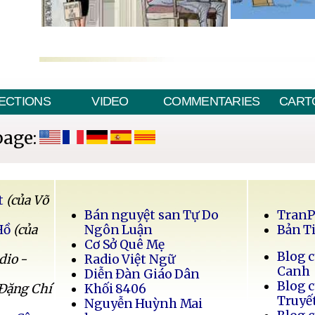
ECTIONS
VIDEO
COMMENTARIES
CART
page:
t
(của Võ
Bán nguyệt san Tự Do
Tran
Hồ
(của
Ngôn Luận
Bản T
Cơ Sở Quê Mẹ
Blog 
dio -
Radio Việt Ngữ
Canh
Diễn Đàn Giáo Dân
Blog 
 Đặng Chí
Khối 8406
Truyế
Nguyễn Huỳnh Mai