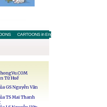
OONS
CARTOONS in English
PhongVu.COM
in Từ Huế
của GS Nguyễn Văn
của TS Mai Thanh
t