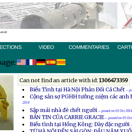
nated
ECTIONS
VIDEO
COMMENTARIES
CART
page:
Can not find an article with id:
1306473359
Biểu Tình tại Hà Nội Phản Đối Cá Chết
-- p
Cộng sản sợ PGHH tưởng niệm các anh h
2014
Sập mái nhà đè chết người
-- posted on 01 Oct 201
BẢN TIN CỦA CARRIE GRACIE
-- posted on 01 Oc
Biểu tình tại Hồng Kông: Dày đặc người
TỪ HÀ NỘI ÐẾN SÀI GÒN: ÐẦU NĂM X