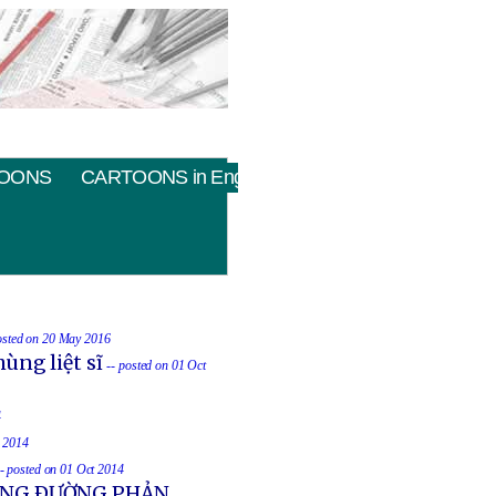
OONS
CARTOONS in English
osted on 20 May 2016
ùng liệt sĩ
-- posted on 01 Oct
4
t 2014
-- posted on 01 Oct 2014
UỐNG ÐƯỜNG PHẢN