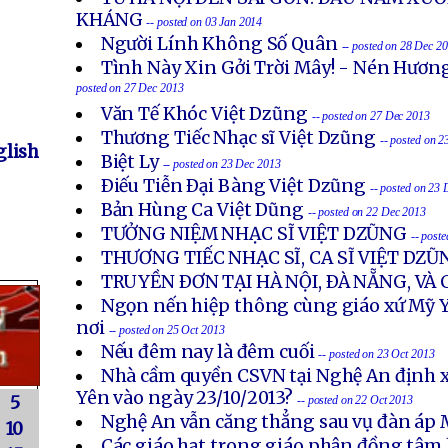
KHÁNG
-- posted on 03 Jan 2014
Người Lính Không Số Quân
-- posted on 28 Dec 2
Tình Này Xin Gởi Trời Mây! - Nén Hươn
posted on 27 Dec 2013
Văn Tế Khóc Việt Dzũng
-- posted on 27 Dec 2013
Thương Tiếc Nhạc sĩ Việt Dzũng
-- posted on 
lish
Biệt Ly
-- posted on 23 Dec 2013
Ðiếu Tiễn Ðại Bàng Việt Dzũng
-- posted on 23
Bản Hùng Ca Việt Dũng
-- posted on 22 Dec 2013
TƯỞNG NIỆM NHẠC SĨ VIỆT DZŨNG
-- post
THƯƠNG TIẾC NHẠC SĨ, CA SĨ VIỆT DZŨ
TRUYỀN ÐƠN TẠI HÀ NỘI, ÐÀ NẴNG, VÀ
Ngọn nến hiệp thông cùng giáo xứ Mỹ Y
nơi
-- posted on 25 Oct 2013
Nếu đêm nay là đêm cuối
-- posted on 23 Oct 2013
Nhà cầm quyền CSVN tại Nghệ An định x
Yên vào ngày 23/10/2013?
5
-- posted on 22 Oct 2013
Nghệ An vẫn căng thẳng sau vụ đàn áp 
10
Các giáo hạt trong giáo phận đồng tâm 