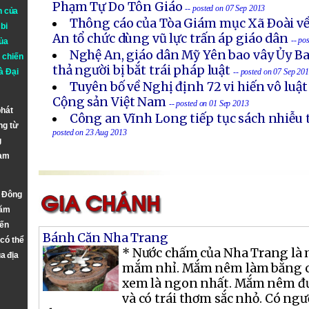
Phạm Tự Do Tôn Giáo
-- posted on 07 Sep 2013
n của
Thông cáo của Tòa Giám mục Xã Ðoài về
bi
An tổ chức dùng vũ lực trấn áp giáo dân
-- po
ủa
Nghệ An, giáo dân Mỹ Yên bao vây Ủy B
 chiến
thả người bị bắt trái pháp luật
à
Đại
-- posted on 07 Sep 20
Tuyên bố về Nghị định 72 vi hiến vô luậ
Cộng sản Việt Nam
-- posted on 01 Sep 2013
phát
Công an Vĩnh Long tiếp tục sách nhiễu 
ng từ
posted on 23 Aug 2013
g
Nam
n Đông
năm
đến
Bánh Căn Nha Trang
 có thể
* Nước chấm của Nha Trang là
a địa
mắm nhỉ. Mắm nêm làm bằng cá
xem là ngon nhất. Mắm nêm đư
và có trái thơm sắc nhỏ. Có ng