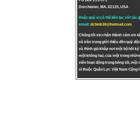
PO Box 255-571
Dorchester, MA. 02125, USA
Hoặc quý vị có thể liên lạc với tác 
email:
dcbinh38@hotmail.com
Chúng tôi xin chân thành cám ơn tá
và trân trọng giới thiệu đến quý độc
và thính giả khắp nơi một bộ hồi ký
một không hai, của một trong nhữn
viên hoạt động trong bóng tối, một 
sĩ thuộc Quân Lực Việt Nam Cộng 