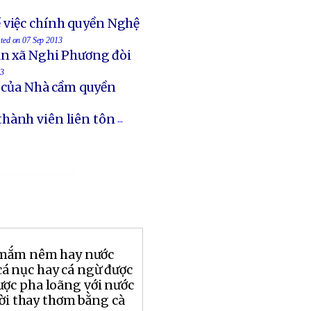
 việc chính quyền Nghệ
sted on 07 Sep 2013
an xã Nghi Phương đòi
13
t của Nhà cầm quyền
thành viên liên tôn
--
 mắm nêm hay nước
 nục hay cá ngừ được
ợc pha loãng với nước
ười thay thơm bằng cà