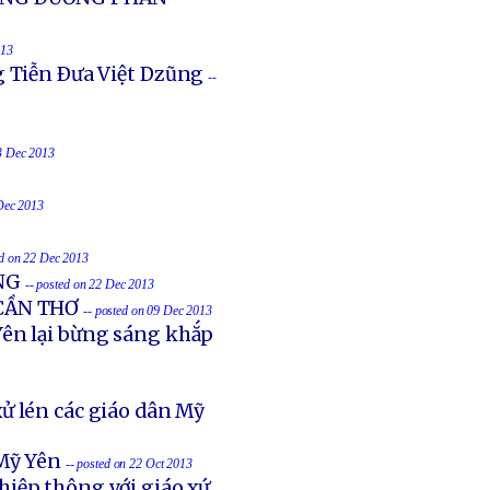
013
g Tiễn Ðưa Việt Dzũng
--
23 Dec 2013
 Dec 2013
ed on 22 Dec 2013
NG
-- posted on 22 Dec 2013
 CẦN THƠ
-- posted on 09 Dec 2013
ên lại bừng sáng khắp
ử lén các giáo dân Mỹ
Mỹ Yên
-- posted on 22 Oct 2013
hiệp thông với giáo xứ