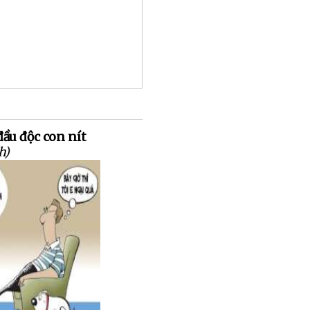
ầu độc con nít
h)