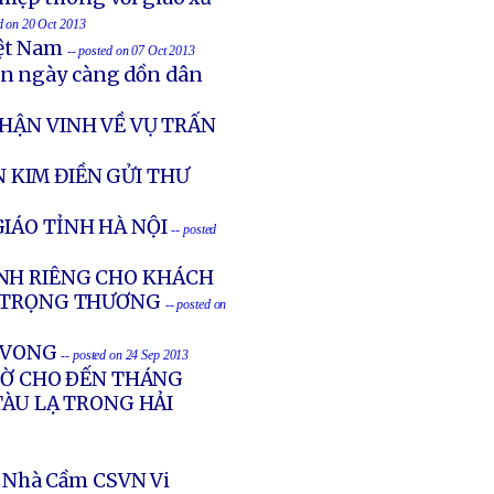
ed on 20 Oct 2013
iệt Nam
-- posted on 07 Oct 2013
ản ngày càng dồn dân
HẬN VINH VỀ VỤ TRẤN
 KIM ĐIỀN GỬI THƯ
IÁO TỈNH HÀ NỘI
-- posted
NH RIÊNG CHO KHÁCH
G TRỌNG THƯƠNG
-- posted on
Ử VONG
-- posted on 24 Sep 2013
GIỜ CHO ÐẾN THÁNG
TÀU LẠ TRONG HẢI
 Nhà Cầm CSVN Vi