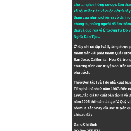
cho ta nghe những cơ cực lầm tha
xã hội miền Bắc và cuộc đời tù đày 
thảm của những chiến sĩ vô danh c
chúng ta, những người đã âm thầm
đấu và gục ngã vì lý tưởng
Tự Do
v
Nghĩa Dân Tộc
...
Ở đây chỉ có tập I và II, từng được 
thanh trên đài phát thanh Quê Hươ
San Jose, California - Hoa Kỳ, tron
chương trình đọc truyện do Trần 
phụ trách.
Thép Đen tập I và II do nhà xuất bả
Tiến phát hành từ năm 1987. Đến 
1991, tác giả tự xuất bản tập III và 
năm 2005 thì hoàn tất tập IV. Quý vị
hỏi mua sách hay dĩa đọc truyện qu
chỉ sau đây:
Dang Chi Binh