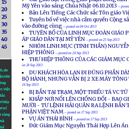
15
Mỹ Yên vào sáng Chúa Nhật 06.10.2013
-- post
20
Bản Lên Tiếng Các Chức sắc Tôn giáo V
25
Tuyên bố về việc nhà cầm quyền Cộng s
30
vào đường cùng
-- posted on 04 Oct 2013
35
TUYÊN BỐ CỦA LINH MỤC ĐOÀN GIÁO P
ÁP GIÁO DÂN TẠI MỸ YÊN
40
-- posted on 25 Sep 2013
NHÓM LINH MỤC (TINH THẦN) NGUYỄN
45
HIỆP THÔNG
-- posted on 24 Sep 2013
THƯ HIỆP THÔNG CỦA CÁC GIÁM MỤC G
on 24 Sep 2013
nh
, do
DU KHÁCH HÒA LAN ÐI ÐÚNG PHẦN DÀ
iên Hồi
BỘ HÀNH, NHƯNG VẪN BỊ 2 XE MÁY TÔN
hững
24 Sep 2013
ực Việt
BỊ BẮN TẠI TRẠM, MỘT THIẾU TÁ VC T
 Bắc
KHẮP NƠI NỔI LÊN CHỐNG ÐỐI - BAO 
ơi bày
MƯỜI - TƯ LỆNH HẢI QUÂN RA LỆNH BẮN 
t trí
PHẬN VIỆT NAM
-- posted on 17 Sep 2013
t vùng
VỤ ÁN THÁI BÌNH
-- posted on 17 Sep 2013
 mà
Ðức Giám Mục Nguyễn Thái Hợp Lên Án
 kể