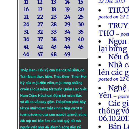
22 Dec 2013
11
12
13
14
15
THƯƠN
16
17
18
19
20
21
22
23
24
25
posted on 22 
26
27
28
29
30
TRUYỀ
31
32
33
34
35
THƠ
-- po
36
37
38
39
40
Ngọn 
41
42
43
44
45
lại bừng
46
47
48
49
Nếu đ
Nhà c
lén các 
Thép Đen - Hồi ký của Đặng Chí Bình
, do
Trần Nam thực hiện.
Thép Đen
- Thiên Hồi
posted on 22 
Ký của một điện viên, một trong những
Nghệ 
chiến sĩ của bóng tối thuộc Quân Lực Việt
Yên
-- post
Nam Cộng Hòa hoạt động tại miền Bắc
Các g
và đã sa vào tay giặc. Thép Đen phơi bày
tất cả những sự thật kinh khiếp vượt trí
thông vớ
tưởng tượng của con người tại một vùng
06.10.201
đất mịt mù hắc ám của loài quỷ dữ mà
Bản L
người viết như đã đội mồ sống dậy kể