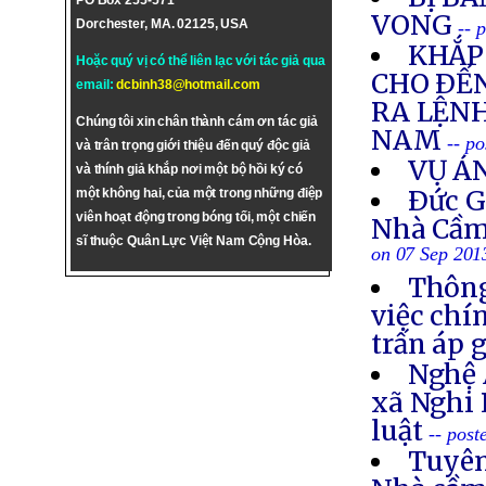
PO Box 255-571
VONG
Dorchester, MA. 02125, USA
-- 
KHẮP 
Hoặc quý vị có thể liên lạc với tác giả qua
CHO ÐẾN
email:
dcbinh38@hotmail.com
RA LỆNH
Chúng tôi xin chân thành cám ơn tác giả
NAM
-- p
và trân trọng giới thiệu đến quý độc giả
VỤ Á
và thính giả khắp nơi một bộ hồi ký có
Ðức G
một không hai, của một trong những điệp
viên hoạt động trong bóng tối, một chiến
Nhà Cầm
sĩ thuộc Quân Lực Việt Nam Cộng Hòa.
on 07 Sep 201
Thông
việc chí
trấn áp 
Nghệ 
xã Nghi 
luật
-- post
Tuyên