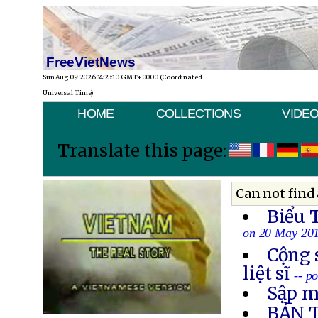
FreeVietNews
Sun Aug 09 2026 14:23:10 GMT+0000 (Coordinated
Universal Time)
HOME
COLLECTIONS
VIDE
Translate this page:
Can not find 
Biểu 
on 20 May 20
Cộng 
liệt sĩ
-- p
Sập m
BẢN 