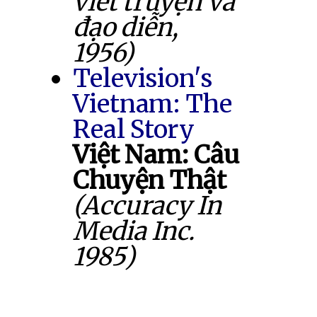
viết truyện và
đạo diễn,
1956)
Television's
Vietnam: The
Real Story
Việt Nam: Câu
Chuyện Thật
(Accuracy In
Media Inc.
1985)