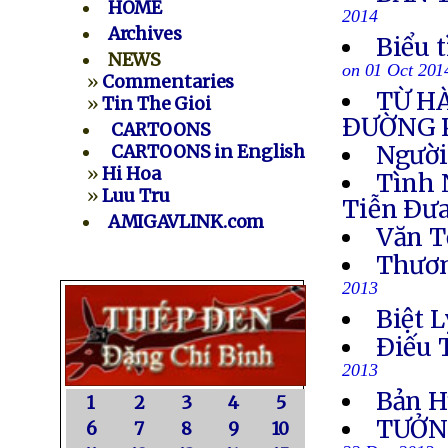
HOME
2014
Archives
Biểu 
NEWS
on 01 Oct 201
»
Commentaries
TỪ H
»
Tin The Gioi
ÐƯỜNG 
CARTOONS
Người
CARTOONS in English
»
Hi Hoa
Tình 
»
Luu Tru
Tiễn Ðưa
AMIGAVLINK.com
Văn T
Thươn
2013
Biệt L
Ðiếu 
2013
Bản H
1
2
3
4
5
TƯỞN
6
7
8
9
10