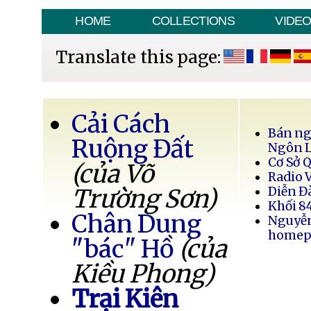
HOME
COLLECTIONS
VIDE
Translate this page:
Cải Cách
Bán ng
Ruộng Đất
Ngôn 
Cơ Sở 
(của Võ
Radio 
Trường Sơn)
Diễn Đ
Khối 8
Chân Dung
Nguyễ
homep
"bác" Hồ
(của
Kiều Phong)
Trại Kiên