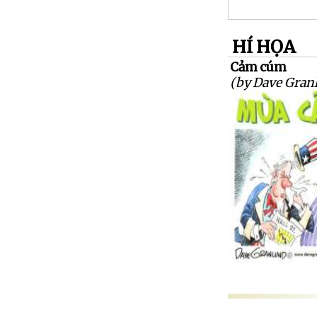
HÍ HỌA
Cảm cúm
(by Dave Gran