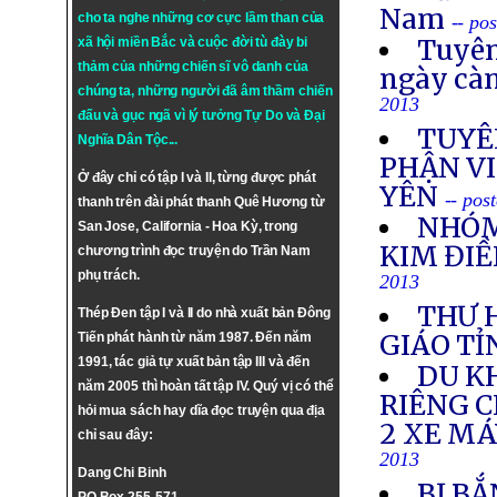
Nam
cho ta nghe những cơ cực lầm than của
-- po
Tuyên
xã hội miền Bắc và cuộc đời tù đày bi
thảm của những chiến sĩ vô danh của
ngày cà
chúng ta, những người đã âm thầm chiến
2013
đấu và gục ngã vì lý tưởng
Tự Do
và
Đại
TUYÊ
Nghĩa Dân Tộc
...
PHẬN VI
Ở đây chỉ có tập I và II, từng được phát
YÊN
-- pos
thanh trên đài phát thanh Quê Hương từ
NHÓM
San Jose, California - Hoa Kỳ, trong
KIM ĐIỀ
chương trình đọc truyện do Trần Nam
phụ trách.
2013
THƯ 
Thép Đen tập I và II do nhà xuất bản Đông
GIÁO TỈ
Tiến phát hành từ năm 1987. Đến năm
1991, tác giả tự xuất bản tập III và đến
DU K
năm 2005 thì hoàn tất tập IV. Quý vị có thể
RIÊNG 
hỏi mua sách hay dĩa đọc truyện qua địa
2 XE M
chỉ sau đây:
2013
Dang Chi Binh
BỊ BẮ