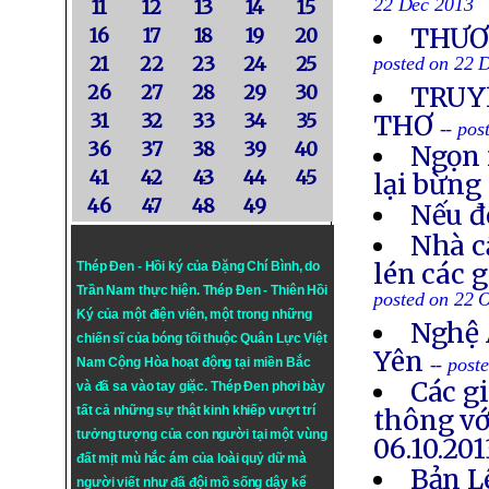
22 Dec 2013
11
12
13
14
15
THƯƠN
16
17
18
19
20
21
22
23
24
25
posted on 22 
26
27
28
29
30
TRUYỀ
31
32
33
34
35
THƠ
-- po
36
37
38
39
40
Ngọn 
41
42
43
44
45
lại bừng
46
47
48
49
Nếu đ
Nhà c
lén các 
Thép Đen - Hồi ký của Đặng Chí Bình
, do
Trần Nam thực hiện.
Thép Đen
- Thiên Hồi
posted on 22 
Ký của một điện viên, một trong những
Nghệ 
chiến sĩ của bóng tối thuộc Quân Lực Việt
Yên
-- post
Nam Cộng Hòa hoạt động tại miền Bắc
Các g
và đã sa vào tay giặc. Thép Đen phơi bày
tất cả những sự thật kinh khiếp vượt trí
thông vớ
tưởng tượng của con người tại một vùng
06.10.201
đất mịt mù hắc ám của loài quỷ dữ mà
Bản L
người viết như đã đội mồ sống dậy kể