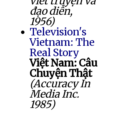
viết truyện và
đạo diễn,
1956)
Television's
Vietnam: The
Real Story
Việt Nam: Câu
Chuyện Thật
(Accuracy In
Media Inc.
1985)