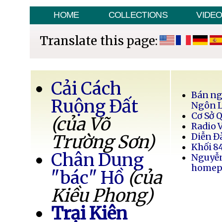
HOME
COLLECTIONS
VIDE
Translate this page:
Cải Cách
Bán ng
Ruộng Đất
Ngôn 
Cơ Sở 
(của Võ
Radio 
Trường Sơn)
Diễn Đ
Khối 8
Chân Dung
Nguyễ
homep
"bác" Hồ
(của
Kiều Phong)
Trại Kiên