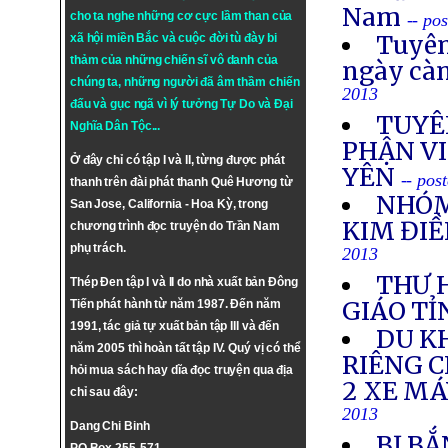
Nam
cho ta nghe những cơ cực lầm than của
-- po
Tuyên
xã hội miền Bắc và cuộc đời tù đày bi
thảm của những chiến sĩ vô danh của
ngày cà
chúng ta, những người đã âm thầm chiến
2013
đấu và gục ngã vì lý tưởng
Tự Do
và
Đại
TUYÊ
Nghĩa Dân Tộc
...
PHẬN VI
Ở đây chỉ có tập I và II, từng được phát
YÊN
-- pos
thanh trên đài phát thanh Quê Hương từ
NHÓM
San Jose, California - Hoa Kỳ, trong
KIM ĐIỀ
chương trình đọc truyện do Trần Nam
phụ trách.
2013
THƯ 
Thép Đen tập I và II do nhà xuất bản Đông
GIÁO TỈ
Tiến phát hành từ năm 1987. Đến năm
1991, tác giả tự xuất bản tập III và đến
DU K
năm 2005 thì hoàn tất tập IV. Quý vị có thể
RIÊNG 
hỏi mua sách hay dĩa đọc truyện qua địa
2 XE M
chỉ sau đây:
2013
Dang Chi Binh
BỊ BẮ