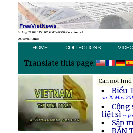
FreeVietNews
Fri Aug 07 2026 15:11:04 GMT+0000 (Coordinated
Universal Time)
HOME
COLLECTIONS
VIDE
Translate this page:
Can not find 
Biểu 
on 20 May 20
Cộng 
liệt sĩ
-- p
Sập m
BẢN 