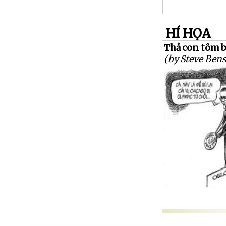
HÍ HỌA
Thả con tôm b
(by Steve Ben