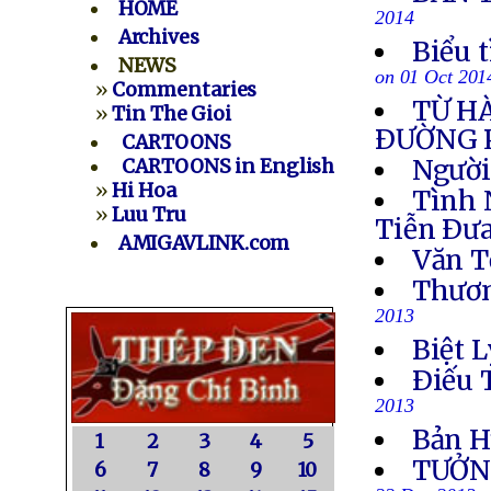
HOME
2014
Archives
Biểu 
NEWS
on 01 Oct 201
»
Commentaries
TỪ H
»
Tin The Gioi
ÐƯỜNG 
CARTOONS
Người
CARTOONS in English
»
Hi Hoa
Tình 
»
Luu Tru
Tiễn Ðưa
AMIGAVLINK.com
Văn T
Thươn
2013
Biệt L
Ðiếu 
2013
Bản H
1
2
3
4
5
TƯỞN
6
7
8
9
10