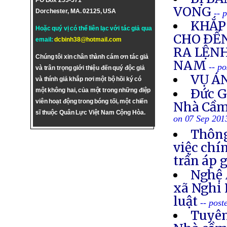
PO Box 255-571
VONG
Dorchester, MA. 02125, USA
-- 
KHẮP 
Hoặc quý vị có thể liên lạc với tác giả qua
CHO ÐẾN
email:
dcbinh38@hotmail.com
RA LỆNH
Chúng tôi xin chân thành cám ơn tác giả
NAM
-- p
và trân trọng giới thiệu đến quý độc giả
VỤ Á
và thính giả khắp nơi một bộ hồi ký có
Ðức G
một không hai, của một trong những điệp
viên hoạt động trong bóng tối, một chiến
Nhà Cầm
sĩ thuộc Quân Lực Việt Nam Cộng Hòa.
on 07 Sep 201
Thông
việc chí
trấn áp 
Nghệ 
xã Nghi 
luật
-- post
Tuyên