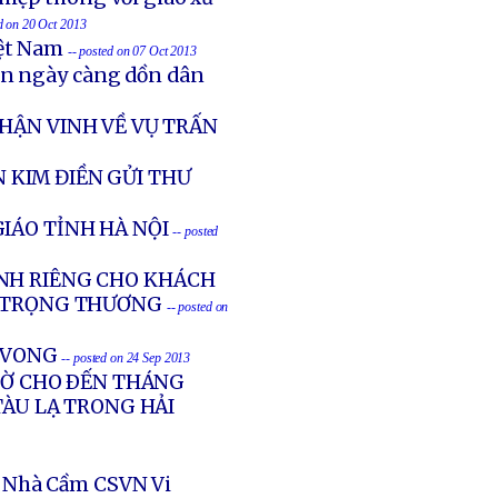
ed on 20 Oct 2013
iệt Nam
-- posted on 07 Oct 2013
ản ngày càng dồn dân
HẬN VINH VỀ VỤ TRẤN
 KIM ĐIỀN GỬI THƯ
IÁO TỈNH HÀ NỘI
-- posted
NH RIÊNG CHO KHÁCH
G TRỌNG THƯƠNG
-- posted on
Ử VONG
-- posted on 24 Sep 2013
GIỜ CHO ÐẾN THÁNG
TÀU LẠ TRONG HẢI
 Nhà Cầm CSVN Vi