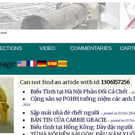
nated
ECTIONS
VIDEO
COMMENTARIES
CART
page:
Can not find an article with id:
1306157256
Biểu Tình tại Hà Nội Phản Đối Cá Chết
-- p
Cộng sản sợ PGHH tưởng niệm các anh h
2014
Sập mái nhà đè chết người
-- posted on 01 Oct 201
BẢN TIN CỦA CARRIE GRACIE
-- posted on 01 Oc
Biểu tình tại Hồng Kông: Dày đặc người
TỪ HÀ NỘI ÐẾN SÀI GÒN: ÐẦU NĂM X