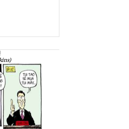
!
kins)