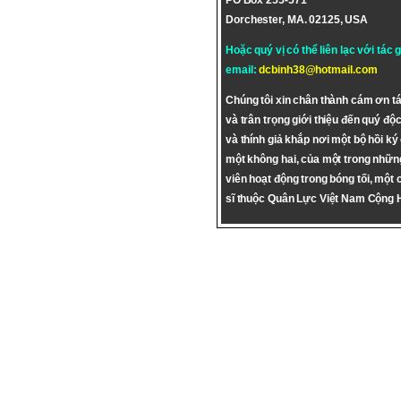
PO Box 255-571
Dorchester, MA. 02125, USA
Hoặc quý vị có thể liên lạc với tác 
email:
dcbinh38@hotmail.com
Chúng tôi xin chân thành cám ơn tá
và trân trọng giới thiệu đến quý độc
và thính giả khắp nơi một bộ hồi ký
một không hai, của một trong nhữn
viên hoạt động trong bóng tối, một 
sĩ thuộc Quân Lực Việt Nam Cộng 