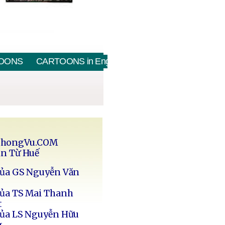
OONS
CARTOONS in English
PhongVu.COM
in Từ Huế
của GS Nguyễn Văn
của TS Mai Thanh
t
của LS Nguyễn Hữu