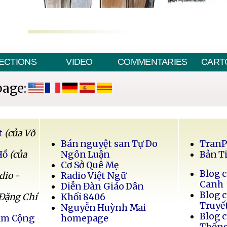
ECTIONS
VIDEO
COMMENTARIES
CART
page:
t
(của Võ
Bán nguyệt san Tự Do
Tran
Hồ
(của
Ngôn Luận
Bản T
Cơ Sở Quê Mẹ
Blog 
dio -
Radio Việt Ngữ
Canh
Diễn Đàn Giáo Dân
Blog 
 Đặng Chí
Khối 8406
Truyế
Nguyễn Huỳnh Mai
Blog 
Nam Cộng
homepage