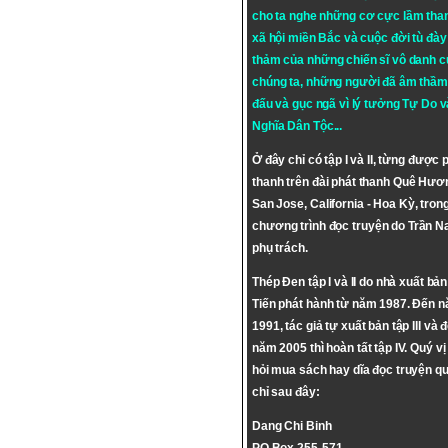
cho ta nghe những cơ cực lầm tha
xã hội miền Bắc và cuộc đời tù đày 
thảm của những chiến sĩ vô danh c
chúng ta, những người đã âm thầm
đấu và gục ngã vì lý tưởng
Tự Do
v
Nghĩa Dân Tộc
...
Ở đây chỉ có tập I và II, từng được 
thanh trên đài phát thanh Quê Hươ
San Jose, California - Hoa Kỳ, tron
chương trình đọc truyện do Trần 
phụ trách.
Thép Đen tập I và II do nhà xuất bả
Tiến phát hành từ năm 1987. Đến 
1991, tác giả tự xuất bản tập III và 
năm 2005 thì hoàn tất tập IV. Quý vị
hỏi mua sách hay dĩa đọc truyện qu
chỉ sau đây:
Dang Chi Binh