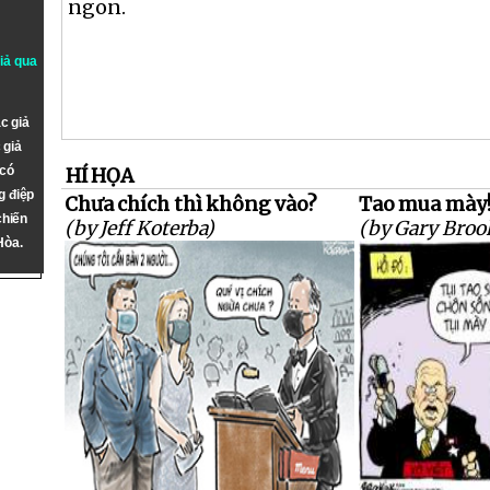
ngon.
giả qua
c giả
 giả
 có
HÍ HỌA
g điệp
Chưa chích thì không vào?
Tao mua mày
chiến
(by Jeff Koterba)
(by Gary Broo
Hòa.