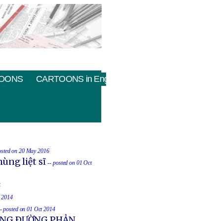
OONS
CARTOONS in English
osted on 20 May 2016
ùng liệt sĩ
-- posted on 01 Oct
4
t 2014
-- posted on 01 Oct 2014
UỐNG ÐƯỜNG PHẢN