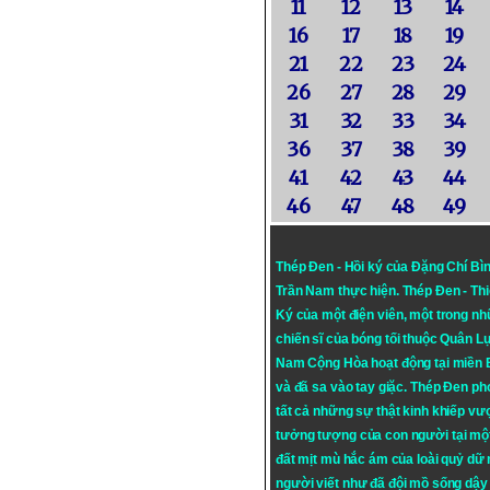
11
12
13
14
16
17
18
19
21
22
23
24
26
27
28
29
31
32
33
34
36
37
38
39
41
42
43
44
46
47
48
49
Thép Đen - Hồi ký của Đặng Chí Bì
Trần Nam thực hiện.
Thép Đen
- Th
Ký của một điện viên, một trong n
chiến sĩ của bóng tối thuộc Quân L
Nam Cộng Hòa hoạt động tại miền
và đã sa vào tay giặc. Thép Đen ph
tất cả những sự thật kinh khiếp vượ
tưởng tượng của con người tại mộ
đất mịt mù hắc ám của loài quỷ dữ
người viết như đã đội mồ sống dậy