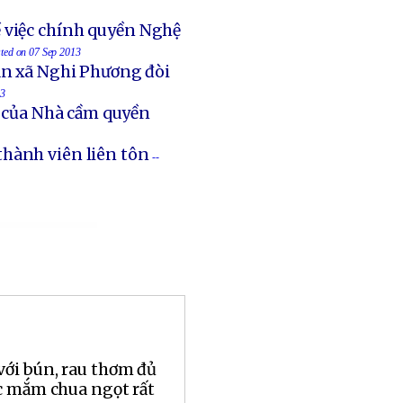
 việc chính quyền Nghệ
sted on 07 Sep 2013
an xã Nghi Phương đòi
13
t của Nhà cầm quyền
thành viên liên tôn
--
ới bún, rau thơm đủ
ớc mắm chua ngọt rất