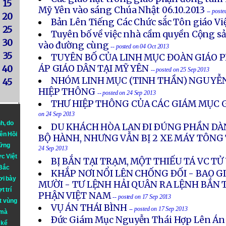
15
Mỹ Yên vào sáng Chúa Nhật 06.10.2013
-- post
20
Bản Lên Tiếng Các Chức sắc Tôn giáo V
25
Tuyên bố về việc nhà cầm quyền Cộng s
30
vào đường cùng
-- posted on 04 Oct 2013
35
TUYÊN BỐ CỦA LINH MỤC ĐOÀN GIÁO P
ÁP GIÁO DÂN TẠI MỸ YÊN
40
-- posted on 25 Sep 2013
NHÓM LINH MỤC (TINH THẦN) NGUYỄN
45
HIỆP THÔNG
-- posted on 24 Sep 2013
THƯ HIỆP THÔNG CỦA CÁC GIÁM MỤC G
on 24 Sep 2013
nh
, do
DU KHÁCH HÒA LAN ÐI ÐÚNG PHẦN DÀ
iên Hồi
BỘ HÀNH, NHƯNG VẪN BỊ 2 XE MÁY TÔN
hững
24 Sep 2013
ực Việt
BỊ BẮN TẠI TRẠM, MỘT THIẾU TÁ VC T
 Bắc
KHẮP NƠI NỔI LÊN CHỐNG ÐỐI - BAO 
ơi bày
MƯỜI - TƯ LỆNH HẢI QUÂN RA LỆNH BẮN 
t trí
PHẬN VIỆT NAM
-- posted on 17 Sep 2013
t vùng
VỤ ÁN THÁI BÌNH
-- posted on 17 Sep 2013
 mà
Ðức Giám Mục Nguyễn Thái Hợp Lên Án
 kể