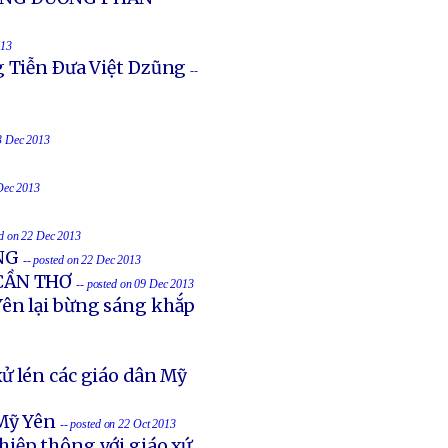
013
g Tiễn Ðưa Việt Dzũng
--
23 Dec 2013
 Dec 2013
ed on 22 Dec 2013
NG
-- posted on 22 Dec 2013
 CẦN THƠ
-- posted on 09 Dec 2013
ên lại bừng sáng khắp
ử lén các giáo dân Mỹ
Mỹ Yên
-- posted on 22 Oct 2013
hiệp thông với giáo xứ