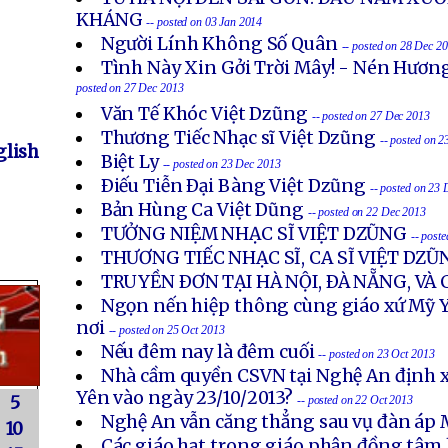
KHÁNG
-- posted on 03 Jan 2014
Người Lính Không Số Quân
-- posted on 28 Dec 2
Tình Này Xin Gởi Trời Mây! - Nén Hươn
posted on 27 Dec 2013
Văn Tế Khóc Việt Dzũng
-- posted on 27 Dec 2013
Thương Tiếc Nhạc sĩ Việt Dzũng
-- posted on 
lish
Biệt Ly
-- posted on 23 Dec 2013
Ðiếu Tiễn Ðại Bàng Việt Dzũng
-- posted on 23
Bản Hùng Ca Việt Dũng
-- posted on 22 Dec 2013
TƯỞNG NIỆM NHẠC SĨ VIỆT DZŨNG
-- post
THƯƠNG TIẾC NHẠC SĨ, CA SĨ VIỆT DZŨ
TRUYỀN ÐƠN TẠI HÀ NỘI, ÐÀ NẴNG, VÀ
Ngọn nến hiệp thông cùng giáo xứ Mỹ Y
nơi
-- posted on 25 Oct 2013
Nếu đêm nay là đêm cuối
-- posted on 23 Oct 2013
Nhà cầm quyền CSVN tại Nghệ An định x
Yên vào ngày 23/10/2013?
5
-- posted on 22 Oct 2013
Nghệ An vẫn căng thẳng sau vụ đàn áp 
10
Các giáo hạt trong giáo phận đồng tâm 