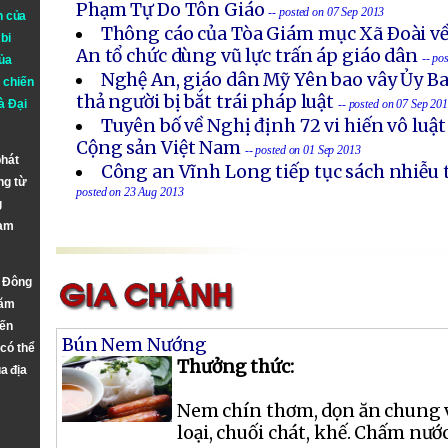
Phạm Tự Do Tôn Giáo
-- posted on 07 Sep 2013
n của
Thông cáo của Tòa Giám mục Xã Ðoài về
bi
An tổ chức dùng vũ lực trấn áp giáo dân
-- po
ủa
Nghệ An, giáo dân Mỹ Yên bao vây Ủy B
 chiến
thả người bị bắt trái pháp luật
à
Đại
-- posted on 07 Sep 20
Tuyên bố về Nghị định 72 vi hiến vô luậ
Cộng sản Việt Nam
-- posted on 01 Sep 2013
phát
Công an Vĩnh Long tiếp tục sách nhiễu 
ng từ
posted on 23 Aug 2013
g
Nam
n Đông
năm
đến
Bún Nem Nướng
 có thể
Thưởng thức:
a địa
Nem chín thơm, dọn ăn chung v
loại, chuối chát, khế. Chấm nư