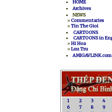
HOME
Archives
NEWS
»
Commentaries
»
Tin The Gioi
CARTOONS
CARTOONS in Eng
»
Hi Hoa
»
Luu Tru
AMIGAVLINK.com
1
2
3
4
6
7
8
9