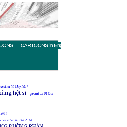
OONS
CARTOONS in English
osted on 20 May 2016
ùng liệt sĩ
-- posted on 01 Oct
4
t 2014
-- posted on 01 Oct 2014
UỐNG ÐƯỜNG PHẢN