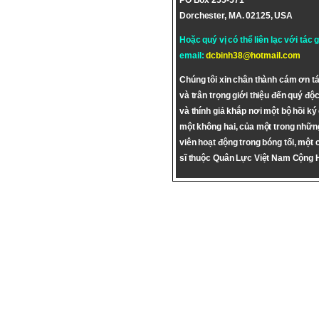
PO Box 255-571
Dorchester, MA. 02125, USA
Hoặc quý vị có thể liên lạc với tác 
email:
dcbinh38@hotmail.com
Chúng tôi xin chân thành cám ơn tá
và trân trọng giới thiệu đến quý độc
và thính giả khắp nơi một bộ hồi ký
một không hai, của một trong nhữn
viên hoạt động trong bóng tối, một 
sĩ thuộc Quân Lực Việt Nam Cộng 