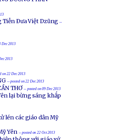
013
g Tiễn Ðưa Việt Dzũng
--
23 Dec 2013
 Dec 2013
ed on 22 Dec 2013
NG
-- posted on 22 Dec 2013
 CẦN THƠ
-- posted on 09 Dec 2013
ên lại bừng sáng khắp
ử lén các giáo dân Mỹ
Mỹ Yên
-- posted on 22 Oct 2013
hiệp thông với giáo xứ