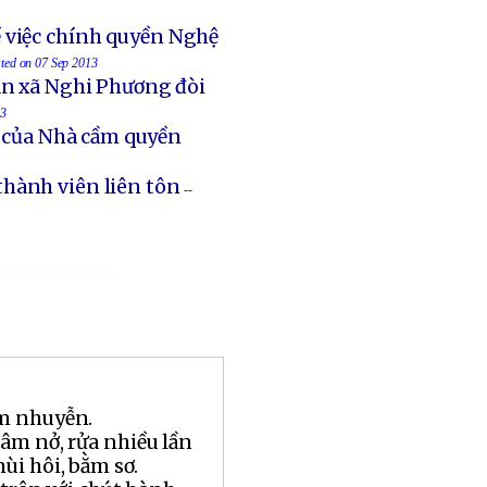
 việc chính quyền Nghệ
sted on 07 Sep 2013
an xã Nghi Phương đòi
13
t của Nhà cầm quyền
thành viên liên tôn
--
m nhuyễn.
m nở, rửa nhiều lần
ùi hôi, bằm sơ.