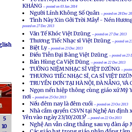
KHÁNG
-- posted on 03 Jan 2014
Người Lính Không Số Quân
-- posted on 28 Dec 2
Tình Này Xin Gởi Trời Mây! - Nén Hươn
posted on 27 Dec 2013
Văn Tế Khóc Việt Dzũng
-- posted on 27 Dec 2013
Thương Tiếc Nhạc sĩ Việt Dzũng
-- posted on 
lish
Biệt Ly
-- posted on 23 Dec 2013
Ðiếu Tiễn Ðại Bàng Việt Dzũng
-- posted on 23
Bản Hùng Ca Việt Dũng
-- posted on 22 Dec 2013
TƯỞNG NIỆM NHẠC SĨ VIỆT DZŨNG
-- post
THƯƠNG TIẾC NHẠC SĨ, CA SĨ VIỆT DZŨ
TRUYỀN ÐƠN TẠI HÀ NỘI, ÐÀ NẴNG, VÀ
Ngọn nến hiệp thông cùng giáo xứ Mỹ Y
nơi
-- posted on 25 Oct 2013
Nếu đêm nay là đêm cuối
-- posted on 23 Oct 2013
Nhà cầm quyền CSVN tại Nghệ An định x
Yên vào ngày 23/10/2013?
5
-- posted on 22 Oct 2013
Nghệ An vẫn căng thẳng sau vụ đàn áp 
10
Các giáo hạt trong giáo phận đồng tâm 