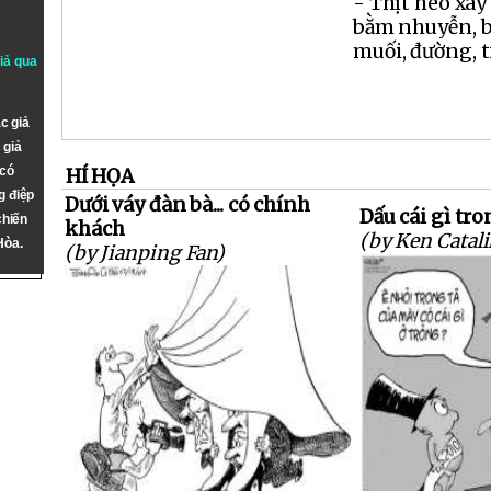
- Thịt heo xay
bằm nhuyễn, b
muối, đường, ti
giả qua
c giả
 giả
 có
HÍ HỌA
g điệp
Dưới váy đàn bà... có chính
Dấu cái gì tro
chiến
khách
(by Ken Catali
Hòa.
(by Jianping Fan)