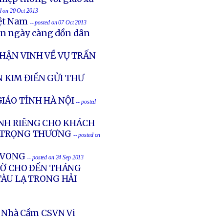
ed on 20 Oct 2013
iệt Nam
-- posted on 07 Oct 2013
ản ngày càng dồn dân
HẬN VINH VỀ VỤ TRẤN
 KIM ĐIỀN GỬI THƯ
IÁO TỈNH HÀ NỘI
-- posted
NH RIÊNG CHO KHÁCH
G TRỌNG THƯƠNG
-- posted on
Ử VONG
-- posted on 24 Sep 2013
GIỜ CHO ÐẾN THÁNG
TÀU LẠ TRONG HẢI
 Nhà Cầm CSVN Vi