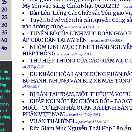
15
Mỹ Yên vào sáng Chúa Nhật 06.10.2013
-- post
20
Bản Lên Tiếng Các Chức sắc Tôn giáo V
25
Tuyên bố về việc nhà cầm quyền Cộng s
30
vào đường cùng
-- posted on 04 Oct 2013
35
TUYÊN BỐ CỦA LINH MỤC ĐOÀN GIÁO P
ÁP GIÁO DÂN TẠI MỸ YÊN
40
-- posted on 25 Sep 2013
NHÓM LINH MỤC (TINH THẦN) NGUYỄN
45
HIỆP THÔNG
-- posted on 24 Sep 2013
THƯ HIỆP THÔNG CỦA CÁC GIÁM MỤC G
on 24 Sep 2013
nh
, do
DU KHÁCH HÒA LAN ÐI ÐÚNG PHẦN DÀ
iên Hồi
BỘ HÀNH, NHƯNG VẪN BỊ 2 XE MÁY TÔN
hững
24 Sep 2013
ực Việt
BỊ BẮN TẠI TRẠM, MỘT THIẾU TÁ VC T
 Bắc
KHẮP NƠI NỔI LÊN CHỐNG ÐỐI - BAO 
ơi bày
MƯỜI - TƯ LỆNH HẢI QUÂN RA LỆNH BẮN 
t trí
PHẬN VIỆT NAM
-- posted on 17 Sep 2013
t vùng
VỤ ÁN THÁI BÌNH
-- posted on 17 Sep 2013
 mà
Ðức Giám Mục Nguyễn Thái Hợp Lên Án
 kể