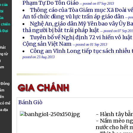
Phạm Tự Do Tôn Giáo
-- posted on 07 Sep 2013
n của
Thông cáo của Tòa Giám mục Xã Ðoài về
bi
An tổ chức dùng vũ lực trấn áp giáo dân
-- po
ủa
Nghệ An, giáo dân Mỹ Yên bao vây Ủy B
 chiến
thả người bị bắt trái pháp luật
à
Đại
-- posted on 07 Sep 20
Tuyên bố về Nghị định 72 vi hiến vô luậ
Cộng sản Việt Nam
-- posted on 01 Sep 2013
phát
Công an Vĩnh Long tiếp tục sách nhiễu 
ng từ
posted on 23 Aug 2013
g
Nam
n Đông
năm
đến
Bánh Giò
 có thể
a địa
- Hành tây bằ
- Nấm mèo ngâ
nước cho hết m