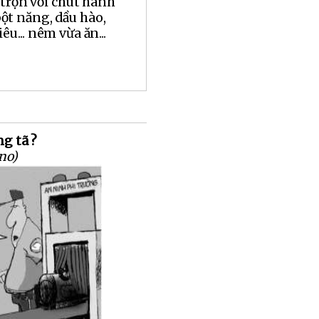
 trộn với chút hành
ột năng, dầu hào,
êu... nêm vừa ăn...
ng tã ?
no)