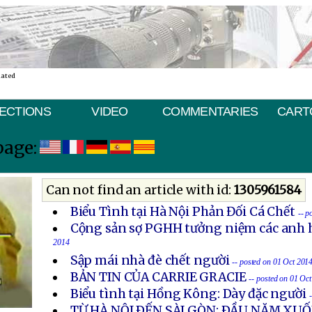
nated
ECTIONS
VIDEO
COMMENTARIES
CART
page:
Can not find an article with id:
1305961584
Biểu Tình tại Hà Nội Phản Đối Cá Chết
-- p
Cộng sản sợ PGHH tưởng niệm các anh h
2014
Sập mái nhà đè chết người
-- posted on 01 Oct 201
BẢN TIN CỦA CARRIE GRACIE
-- posted on 01 Oc
Biểu tình tại Hồng Kông: Dày đặc người
TỪ HÀ NỘI ÐẾN SÀI GÒN: ÐẦU NĂM X