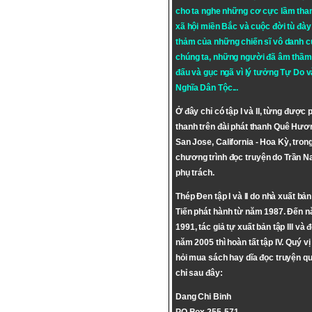
cho ta nghe những cơ cực lầm tha
xã hội miền Bắc và cuộc đời tù đày 
thảm của những chiến sĩ vô danh c
chúng ta, những người đã âm thầm
đấu và gục ngã vì lý tưởng
Tự Do
v
Nghĩa Dân Tộc
...
Ở đây chỉ có tập I và II, từng được 
thanh trên đài phát thanh Quê Hươ
San Jose, California - Hoa Kỳ, tron
chương trình đọc truyện do Trần 
phụ trách.
Thép Đen tập I và II do nhà xuất bả
Tiến phát hành từ năm 1987. Đến 
1991, tác giả tự xuất bản tập III và 
năm 2005 thì hoàn tất tập IV. Quý vị
hỏi mua sách hay dĩa đọc truyện qu
chỉ sau đây:
Dang Chi Binh