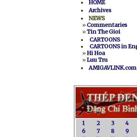
HOME
Archives
NEWS
»
Commentaries
»
Tin The Gioi
CARTOONS
CARTOONS in Eng
»
Hi Hoa
»
Luu Tru
AMIGAVLINK.com
1
2
3
4
6
7
8
9