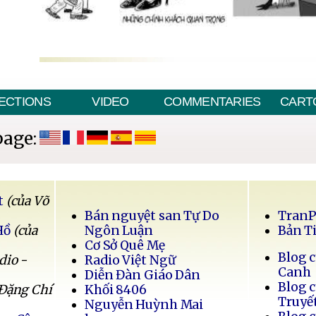
ECTIONS
VIDEO
COMMENTARIES
CART
page:
t
(của Võ
Bán nguyệt san Tự Do
Tran
Hồ
(của
Ngôn Luận
Bản T
Cơ Sở Quê Mẹ
Blog 
dio -
Radio Việt Ngữ
Canh
Diễn Đàn Giáo Dân
Blog 
 Đặng Chí
Khối 8406
Truyế
Nguyễn Huỳnh Mai