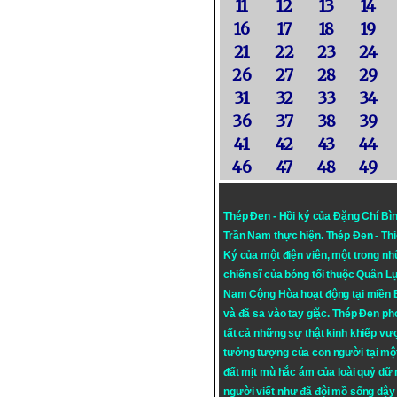
11
12
13
14
16
17
18
19
21
22
23
24
26
27
28
29
31
32
33
34
36
37
38
39
41
42
43
44
46
47
48
49
Thép Đen - Hồi ký của Đặng Chí Bì
Trần Nam thực hiện.
Thép Đen
- Th
Ký của một điện viên, một trong n
chiến sĩ của bóng tối thuộc Quân L
Nam Cộng Hòa hoạt động tại miền
và đã sa vào tay giặc. Thép Đen ph
tất cả những sự thật kinh khiếp vượ
tưởng tượng của con người tại mộ
đất mịt mù hắc ám của loài quỷ dữ
người viết như đã đội mồ sống dậy