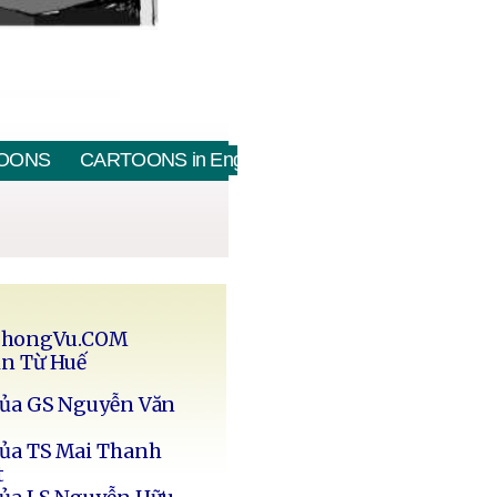
OONS
CARTOONS in English
PhongVu.COM
in Từ Huế
của GS Nguyễn Văn
của TS Mai Thanh
t