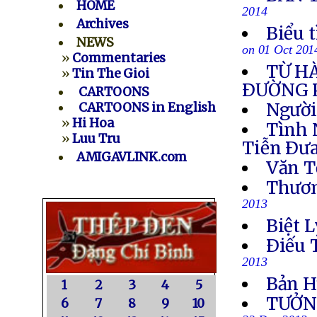
HOME
2014
Archives
Biểu 
NEWS
on 01 Oct 201
»
Commentaries
TỪ H
»
Tin The Gioi
ÐƯỜNG 
CARTOONS
Người
CARTOONS in English
»
Hi Hoa
Tình 
»
Luu Tru
Tiễn Ðưa
AMIGAVLINK.com
Văn T
Thươn
2013
Biệt L
Ðiếu 
2013
Bản H
1
2
3
4
5
TƯỞN
6
7
8
9
10