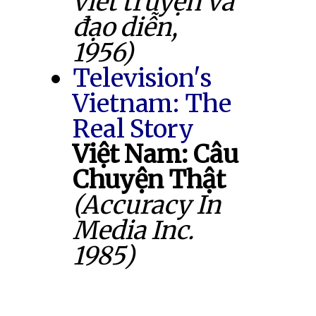
viết truyện và
đạo diễn,
1956)
Television's
Vietnam: The
Real Story
Việt Nam: Câu
Chuyện Thật
(Accuracy In
Media Inc.
1985)