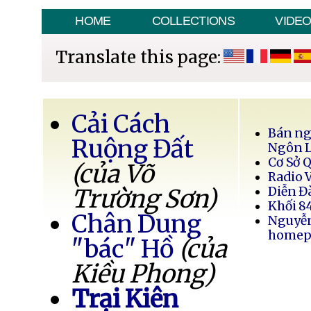
HOME
COLLECTIONS
VIDE
Translate this page:
Cải Cách
Bán ng
Ruộng Đất
Ngôn 
Cơ Sở 
(của Võ
Radio 
Trường Sơn)
Diễn Đ
Khối 8
Chân Dung
Nguyễ
homep
"bác" Hồ
(của
Kiều Phong)
Trại Kiên