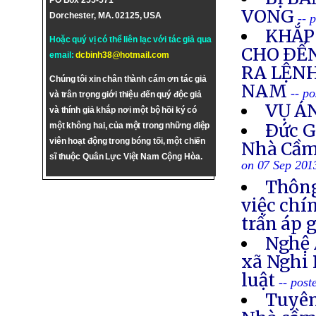
PO Box 255-571
VONG
Dorchester, MA. 02125, USA
-- 
KHẮP 
Hoặc quý vị có thể liên lạc với tác giả qua
CHO ÐẾN
email:
dcbinh38@hotmail.com
RA LỆNH
Chúng tôi xin chân thành cám ơn tác giả
NAM
-- p
và trân trọng giới thiệu đến quý độc giả
VỤ Á
và thính giả khắp nơi một bộ hồi ký có
Ðức G
một không hai, của một trong những điệp
viên hoạt động trong bóng tối, một chiến
Nhà Cầm
sĩ thuộc Quân Lực Việt Nam Cộng Hòa.
on 07 Sep 201
Thông
việc chí
trấn áp 
Nghệ 
xã Nghi 
luật
-- post
Tuyên