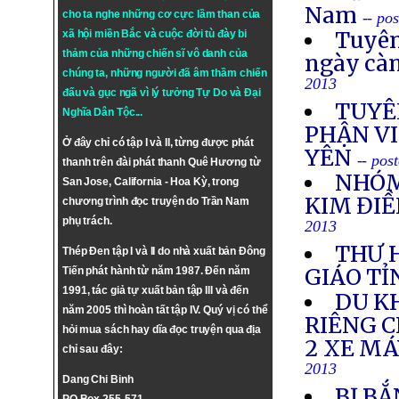
Nam
cho ta nghe những cơ cực lầm than của
-- po
Tuyên
xã hội miền Bắc và cuộc đời tù đày bi
thảm của những chiến sĩ vô danh của
ngày cà
chúng ta, những người đã âm thầm chiến
2013
đấu và gục ngã vì lý tưởng
Tự Do
và
Đại
TUYÊ
Nghĩa Dân Tộc
...
PHẬN VI
Ở đây chỉ có tập I và II, từng được phát
YÊN
-- pos
thanh trên đài phát thanh Quê Hương từ
NHÓM
San Jose, California - Hoa Kỳ, trong
KIM ĐIỀ
chương trình đọc truyện do Trần Nam
phụ trách.
2013
THƯ 
Thép Đen tập I và II do nhà xuất bản Đông
GIÁO TỈ
Tiến phát hành từ năm 1987. Đến năm
1991, tác giả tự xuất bản tập III và đến
DU K
năm 2005 thì hoàn tất tập IV. Quý vị có thể
RIÊNG 
hỏi mua sách hay dĩa đọc truyện qua địa
2 XE M
chỉ sau đây:
2013
Dang Chi Binh
BỊ BẮ