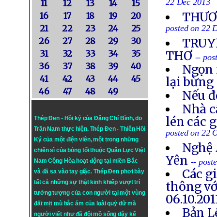
22 Dec 2013
11
12
13
14
15
THƯƠN
16
17
18
19
20
21
22
23
24
25
posted on 22 
26
27
28
29
30
TRUYỀ
31
32
33
34
35
THƠ
-- po
36
37
38
39
40
Ngọn 
41
42
43
44
45
lại bừng
46
47
48
49
Nếu đ
Nhà c
lén các 
Thép Đen - Hồi ký của Đặng Chí Bình
, do
Trần Nam thực hiện.
Thép Đen
- Thiên Hồi
posted on 22 
Ký của một điện viên, một trong những
Nghệ 
chiến sĩ của bóng tối thuộc Quân Lực Việt
Yên
-- post
Nam Cộng Hòa hoạt động tại miền Bắc
Các g
và đã sa vào tay giặc. Thép Đen phơi bày
tất cả những sự thật kinh khiếp vượt trí
thông vớ
tưởng tượng của con người tại một vùng
06.10.201
đất mịt mù hắc ám của loài quỷ dữ mà
Bản L
người viết như đã đội mồ sống dậy kể