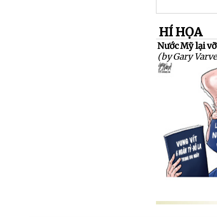
HÍ HỌA
Nước Mỹ lại vỡ
(by Gary Varve