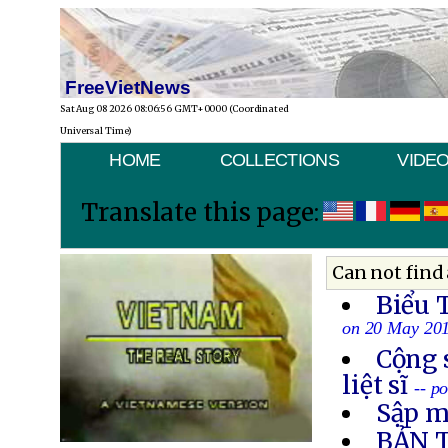
FreeVietNews
Sat Aug 08 2026 08:06:56 GMT+0000 (Coordinated
Universal Time)
HOME
COLLECTIONS
VIDE
Translate this page:
Can not find 
Biểu 
on 20 May 20
Cộng 
liệt sĩ
-- p
Sập m
BẢN 