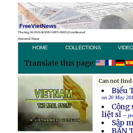
FreeVietNews
Thu Aug 06 2026 14:30:30 GMT+0000 (Coordinated
Universal Time)
HOME
COLLECTIONS
VIDE
Translate this page:
Can not find 
Biểu 
on 20 May 20
Cộng 
liệt sĩ
-- p
Sập m
BẢN 