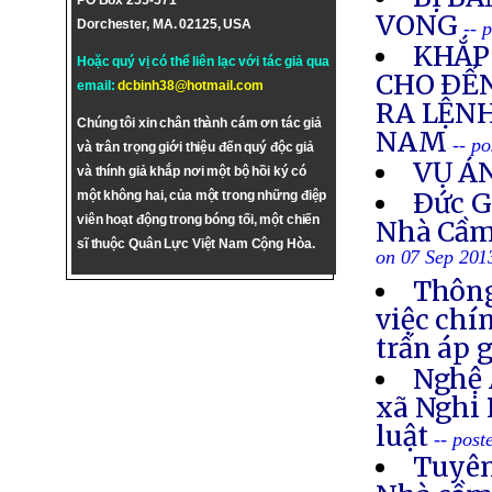
PO Box 255-571
VONG
Dorchester, MA. 02125, USA
-- 
KHẮP 
Hoặc quý vị có thể liên lạc với tác giả qua
CHO ÐẾN
email:
dcbinh38@hotmail.com
RA LỆNH
Chúng tôi xin chân thành cám ơn tác giả
NAM
-- p
và trân trọng giới thiệu đến quý độc giả
VỤ Á
và thính giả khắp nơi một bộ hồi ký có
Ðức G
một không hai, của một trong những điệp
viên hoạt động trong bóng tối, một chiến
Nhà Cầm
sĩ thuộc Quân Lực Việt Nam Cộng Hòa.
on 07 Sep 201
Thông
việc chí
trấn áp 
Nghệ 
xã Nghi 
luật
-- post
Tuyên