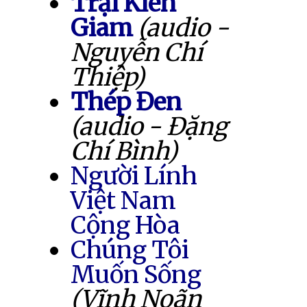
Trại Kiên
Giam
(audio -
Nguyễn Chí
Thiệp)
Thép Đen
(audio - Đặng
Chí Bình)
Người Lính
Việt Nam
Cộng Hòa
Chúng Tôi
Muốn Sống
(Vĩnh Noãn