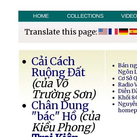
HOME
COLLECTIONS
VIDE
Translate this page:
Cải Cách
Bán ng
Ruộng Đất
Ngôn 
Cơ Sở 
(của Võ
Radio 
Trường Sơn)
Diễn Đ
Khối 8
Chân Dung
Nguyễ
homep
"bác" Hồ
(của
Kiều Phong)