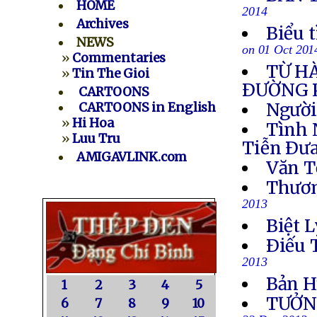
HOME
2014
Archives
Biểu 
NEWS
on 01 Oct 201
»
Commentaries
TỪ H
»
Tin The Gioi
ÐƯỜNG 
CARTOONS
Người
CARTOONS in English
»
Hi Hoa
Tình 
»
Luu Tru
Tiễn Ðưa
AMIGAVLINK.com
Văn T
Thươn
2013
Biệt L
Ðiếu 
2013
Bản H
1
2
3
4
5
TƯỞN
6
7
8
9
10