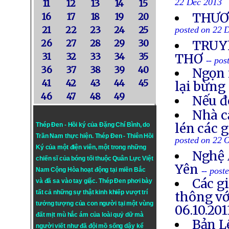
22 Dec 2013
11
12
13
14
15
THƯƠN
16
17
18
19
20
21
22
23
24
25
posted on 22 
26
27
28
29
30
TRUYỀ
31
32
33
34
35
THƠ
-- po
36
37
38
39
40
Ngọn 
41
42
43
44
45
lại bừng
46
47
48
49
Nếu đ
Nhà c
lén các 
Thép Đen - Hồi ký của Đặng Chí Bình
, do
Trần Nam thực hiện.
Thép Đen
- Thiên Hồi
posted on 22 
Ký của một điện viên, một trong những
Nghệ 
chiến sĩ của bóng tối thuộc Quân Lực Việt
Yên
-- post
Nam Cộng Hòa hoạt động tại miền Bắc
Các g
và đã sa vào tay giặc. Thép Đen phơi bày
tất cả những sự thật kinh khiếp vượt trí
thông vớ
tưởng tượng của con người tại một vùng
06.10.201
đất mịt mù hắc ám của loài quỷ dữ mà
Bản L
người viết như đã đội mồ sống dậy kể