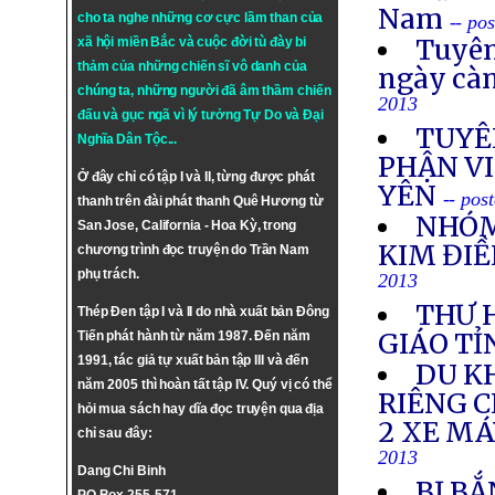
Nam
cho ta nghe những cơ cực lầm than của
-- po
Tuyên
xã hội miền Bắc và cuộc đời tù đày bi
thảm của những chiến sĩ vô danh của
ngày cà
chúng ta, những người đã âm thầm chiến
2013
đấu và gục ngã vì lý tưởng
Tự Do
và
Đại
TUYÊ
Nghĩa Dân Tộc
...
PHẬN VI
Ở đây chỉ có tập I và II, từng được phát
YÊN
-- pos
thanh trên đài phát thanh Quê Hương từ
NHÓM
San Jose, California - Hoa Kỳ, trong
KIM ĐIỀ
chương trình đọc truyện do Trần Nam
phụ trách.
2013
THƯ 
Thép Đen tập I và II do nhà xuất bản Đông
GIÁO TỈ
Tiến phát hành từ năm 1987. Đến năm
1991, tác giả tự xuất bản tập III và đến
DU K
năm 2005 thì hoàn tất tập IV. Quý vị có thể
RIÊNG 
hỏi mua sách hay dĩa đọc truyện qua địa
2 XE M
chỉ sau đây:
2013
Dang Chi Binh
BỊ BẮ