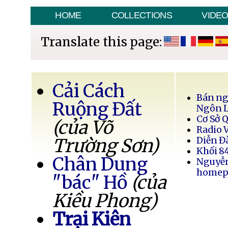
HOME
COLLECTIONS
VIDE
Translate this page:
Cải Cách
Bán ng
Ruộng Đất
Ngôn 
Cơ Sở 
(của Võ
Radio 
Trường Sơn)
Diễn Đ
Khối 8
Chân Dung
Nguyễ
homep
"bác" Hồ
(của
Kiều Phong)
Trại Kiên