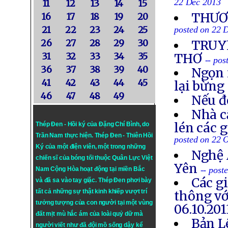
22 Dec 2013
11
12
13
14
15
THƯƠN
16
17
18
19
20
21
22
23
24
25
posted on 22 
26
27
28
29
30
TRUYỀ
31
32
33
34
35
THƠ
-- po
36
37
38
39
40
Ngọn 
41
42
43
44
45
lại bừng
46
47
48
49
Nếu đ
Nhà c
lén các 
Thép Đen - Hồi ký của Đặng Chí Bình
, do
Trần Nam thực hiện.
Thép Đen
- Thiên Hồi
posted on 22 
Ký của một điện viên, một trong những
Nghệ 
chiến sĩ của bóng tối thuộc Quân Lực Việt
Yên
-- post
Nam Cộng Hòa hoạt động tại miền Bắc
Các g
và đã sa vào tay giặc. Thép Đen phơi bày
tất cả những sự thật kinh khiếp vượt trí
thông vớ
tưởng tượng của con người tại một vùng
06.10.201
đất mịt mù hắc ám của loài quỷ dữ mà
Bản L
người viết như đã đội mồ sống dậy kể