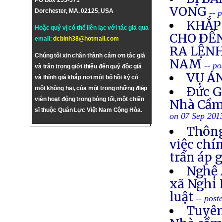
PO Box 255-571
VONG
Dorchester, MA. 02125, USA
-- 
KHẮP 
Hoặc quý vị có thể liên lạc với tác giả qua
CHO ÐẾN
email:
dcbinh38@hotmail.com
RA LỆNH
Chúng tôi xin chân thành cám ơn tác giả
NAM
-- p
và trân trọng giới thiệu đến quý độc giả
VỤ Á
và thính giả khắp nơi một bộ hồi ký có
Ðức G
một không hai, của một trong những điệp
viên hoạt động trong bóng tối, một chiến
Nhà Cầm
sĩ thuộc Quân Lực Việt Nam Cộng Hòa.
on 07 Sep 201
Thông
việc chí
trấn áp 
Nghệ 
xã Nghi 
luật
-- post
Tuyên