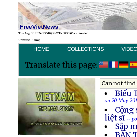
FreeVietNews
Thu Aug 06 2026 10:58:49 GMT+0000 (Coordinated
Universal Time)
HOME
COLLECTIONS
VIDE
Translate this page:
Can not find 
Biểu 
on 20 May 20
Cộng 
liệt sĩ
-- p
Sập m
BẢN 