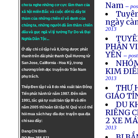
Nam
cho ta nghe những cơ cực lầm than của
-- po
Tuyên
xã hội miền Bắc và cuộc đời tù đày bi
thảm của những chiến sĩ vô danh của
ngày cà
chúng ta, những người đã âm thầm chiến
2013
đấu và gục ngã vì lý tưởng
Tự Do
và
Đại
TUYÊ
Nghĩa Dân Tộc
...
PHẬN VI
Ở đây chỉ có tập I và II, từng được phát
YÊN
-- pos
thanh trên đài phát thanh Quê Hương từ
NHÓM
San Jose, California - Hoa Kỳ, trong
KIM ĐIỀ
chương trình đọc truyện do Trần Nam
phụ trách.
2013
THƯ 
Thép Đen tập I và II do nhà xuất bản Đông
GIÁO TỈ
Tiến phát hành từ năm 1987. Đến năm
1991, tác giả tự xuất bản tập III và đến
DU K
năm 2005 thì hoàn tất tập IV. Quý vị có thể
RIÊNG 
hỏi mua sách hay dĩa đọc truyện qua địa
2 XE M
chỉ sau đây:
2013
Dang Chi Binh
BỊ BẮ