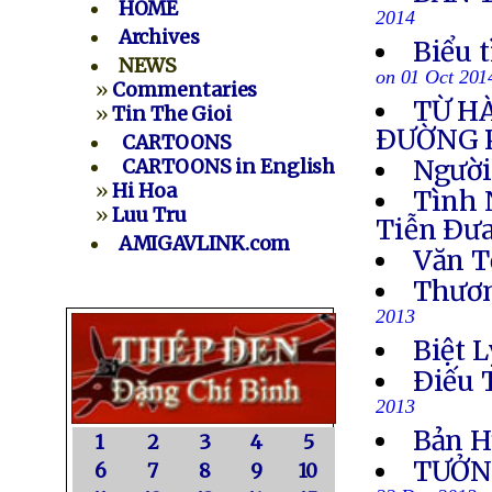
HOME
2014
Archives
Biểu 
NEWS
on 01 Oct 201
»
Commentaries
TỪ H
»
Tin The Gioi
ÐƯỜNG 
CARTOONS
Người
CARTOONS in English
»
Hi Hoa
Tình 
»
Luu Tru
Tiễn Ðưa
AMIGAVLINK.com
Văn T
Thươn
2013
Biệt L
Ðiếu 
2013
Bản H
1
2
3
4
5
TƯỞN
6
7
8
9
10