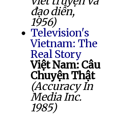
viết truyện và
đạo diễn,
1956)
Television's
Vietnam: The
Real Story
Việt Nam: Câu
Chuyện Thật
(Accuracy In
Media Inc.
1985)