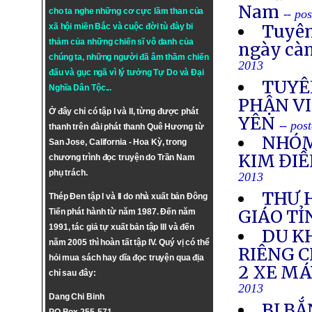
Nam
cho ta nghe những cơ cực lầm than của
-- po
Tuyên
xã hội miền Bắc và cuộc đời tù đày bi
thảm của những chiến sĩ vô danh của
ngày cà
chúng ta, những người đã âm thầm chiến
2013
đấu và gục ngã vì lý tưởng
Tự Do
và
Đại
TUYÊ
Nghĩa Dân Tộc
...
PHẬN VI
Ở đây chỉ có tập I và II, từng được phát
YÊN
-- pos
thanh trên đài phát thanh Quê Hương từ
NHÓM
San Jose, California - Hoa Kỳ, trong
KIM ĐIỀ
chương trình đọc truyện do Trần Nam
phụ trách.
2013
THƯ 
Thép Đen tập I và II do nhà xuất bản Đông
GIÁO TỈ
Tiến phát hành từ năm 1987. Đến năm
1991, tác giả tự xuất bản tập III và đến
DU K
năm 2005 thì hoàn tất tập IV. Quý vị có thể
RIÊNG 
hỏi mua sách hay dĩa đọc truyện qua địa
2 XE M
chỉ sau đây:
2013
Dang Chi Binh
BỊ BẮ