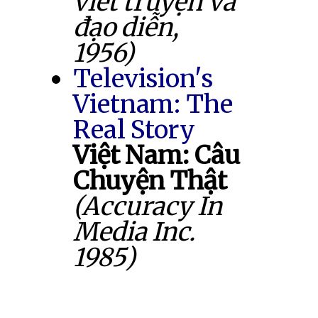
viết truyện và
đạo diễn,
1956)
Television's
Vietnam: The
Real Story
Việt Nam: Câu
Chuyện Thật
(Accuracy In
Media Inc.
1985)