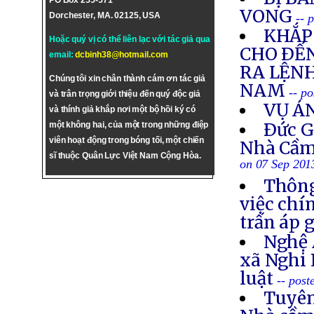
PO Box 255-571
VONG
Dorchester, MA. 02125, USA
-- 
KHẮP 
Hoặc quý vị có thể liên lạc với tác giả qua
CHO ÐẾN
email:
dcbinh38@hotmail.com
RA LỆNH
Chúng tôi xin chân thành cám ơn tác giả
NAM
-- p
và trân trọng giới thiệu đến quý độc giả
VỤ Á
và thính giả khắp nơi một bộ hồi ký có
Ðức G
một không hai, của một trong những điệp
viên hoạt động trong bóng tối, một chiến
Nhà Cầm
sĩ thuộc Quân Lực Việt Nam Cộng Hòa.
on 07 Sep 201
Thông
việc chí
trấn áp 
Nghệ 
xã Nghi 
luật
-- post
Tuyên