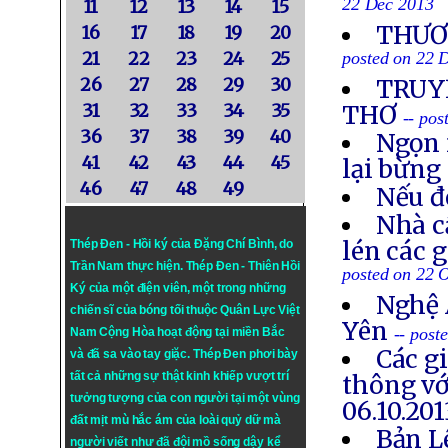
22 Dec 2013
11
12
13
14
15
THƯƠN
16
17
18
19
20
21
22
23
24
25
posted on 22 
26
27
28
29
30
TRUYỀ
31
32
33
34
35
THƠ
-- po
36
37
38
39
40
Ngọn 
41
42
43
44
45
lại bừng
46
47
48
49
Nếu đ
Nhà c
lén các 
Thép Đen - Hồi ký của Đặng Chí Bình
, do
Trần Nam thực hiện.
Thép Đen
- Thiên Hồi
posted on 22 
Ký của một điện viên, một trong những
Nghệ 
chiến sĩ của bóng tối thuộc Quân Lực Việt
Yên
-- post
Nam Cộng Hòa hoạt động tại miền Bắc
Các g
và đã sa vào tay giặc. Thép Đen phơi bày
tất cả những sự thật kinh khiếp vượt trí
thông vớ
tưởng tượng của con người tại một vùng
06.10.201
đất mịt mù hắc ám của loài quỷ dữ mà
Bản L
người viết như đã đội mồ sống dậy kể