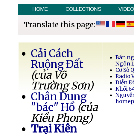
HOME
COLLECTIONS
VIDE
Translate this page:
Cải Cách
Bán ng
Ruộng Đất
Ngôn 
Cơ Sở 
(của Võ
Radio 
Trường Sơn)
Diễn Đ
Khối 8
Chân Dung
Nguyễ
homep
"bác" Hồ
(của
Kiều Phong)
Trại Kiên