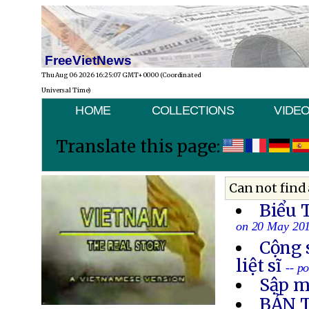
FreeVietNews
Thu Aug 06 2026 16:25:07 GMT+0000 (Coordinated
Universal Time)
HOME
COLLECTIONS
VIDE
Translate this page:
Can not find 
Biểu 
on 20 May 20
Cộng 
liệt sĩ
-- p
Sập m
BẢN 