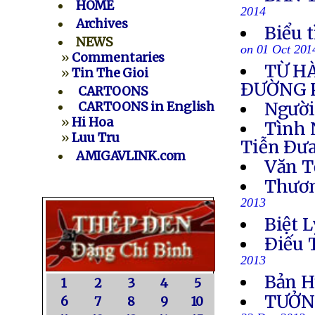
HOME
2014
Archives
Biểu 
NEWS
on 01 Oct 201
»
Commentaries
TỪ H
»
Tin The Gioi
ÐƯỜNG 
CARTOONS
Người
CARTOONS in English
»
Hi Hoa
Tình 
»
Luu Tru
Tiễn Ðưa
AMIGAVLINK.com
Văn T
Thươn
2013
Biệt L
Ðiếu 
2013
Bản H
1
2
3
4
5
TƯỞN
6
7
8
9
10