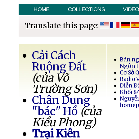
HOME
COLLECTIONS
VIDE
Translate this page:
Cải Cách
Bán ng
Ruộng Đất
Ngôn 
Cơ Sở 
(của Võ
Radio 
Trường Sơn)
Diễn Đ
Khối 8
Chân Dung
Nguyễ
homep
"bác" Hồ
(của
Kiều Phong)
Trại Kiên