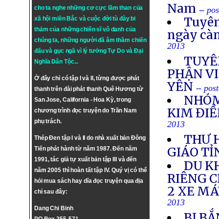
Nam
cho ta nghe những cơ cực lầm than của
-- po
Tuyên
xã hội miền Bắc và cuộc đời tù đày bi
thảm của những chiến sĩ vô danh của
ngày cà
chúng ta, những người đã âm thầm chiến
2013
đấu và gục ngã vì lý tưởng
Tự Do
và
Đại
TUYÊ
Nghĩa Dân Tộc
...
PHẬN VI
Ở đây chỉ có tập I và II, từng được phát
YÊN
-- pos
thanh trên đài phát thanh Quê Hương từ
NHÓM
San Jose, California - Hoa Kỳ, trong
KIM ĐIỀ
chương trình đọc truyện do Trần Nam
phụ trách.
2013
THƯ 
Thép Đen tập I và II do nhà xuất bản Đông
GIÁO TỈ
Tiến phát hành từ năm 1987. Đến năm
1991, tác giả tự xuất bản tập III và đến
DU K
năm 2005 thì hoàn tất tập IV. Quý vị có thể
RIÊNG 
hỏi mua sách hay dĩa đọc truyện qua địa
2 XE M
chỉ sau đây:
2013
Dang Chi Binh
BỊ BẮ