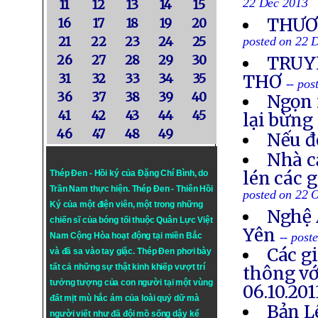
22 Dec 2013
11
12
13
14
15
THƯƠN
16
17
18
19
20
21
22
23
24
25
posted on 22 
26
27
28
29
30
TRUYỀ
31
32
33
34
35
THƠ
-- po
36
37
38
39
40
Ngọn 
41
42
43
44
45
lại bừng
46
47
48
49
Nếu đ
Nhà c
lén các 
Thép Đen - Hồi ký của Đặng Chí Bình
, do
Trần Nam thực hiện.
Thép Đen
- Thiên Hồi
posted on 22 
Ký của một điện viên, một trong những
Nghệ 
chiến sĩ của bóng tối thuộc Quân Lực Việt
Yên
-- post
Nam Cộng Hòa hoạt động tại miền Bắc
Các g
và đã sa vào tay giặc. Thép Đen phơi bày
tất cả những sự thật kinh khiếp vượt trí
thông vớ
tưởng tượng của con người tại một vùng
06.10.201
đất mịt mù hắc ám của loài quỷ dữ mà
Bản L
người viết như đã đội mồ sống dậy kể