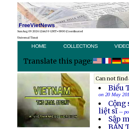
FreeVietNews
Sun Aug 09 2026 12:44:59 GMT+0000 (Coordinated
Universal Time)
HOME
COLLECTIONS
VIDE
Translate this page:
Can not find 
Biểu 
on 20 May 20
Cộng 
liệt sĩ
-- p
Sập m
BẢN 