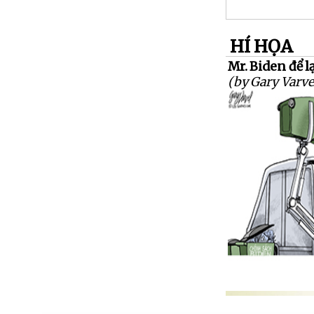
HÍ HỌA
Mr. Biden để l
(by Gary Varve