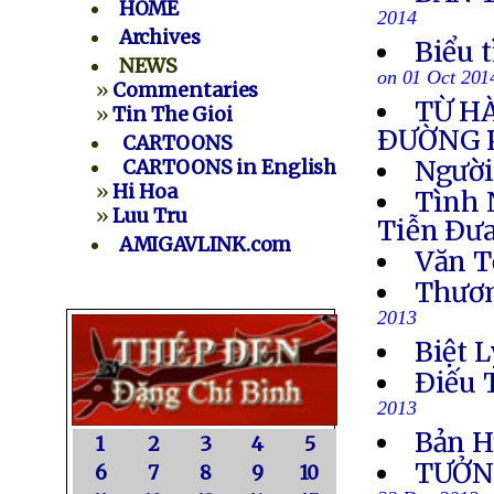
HOME
2014
Archives
Biểu 
NEWS
on 01 Oct 201
»
Commentaries
TỪ H
»
Tin The Gioi
ÐƯỜNG 
CARTOONS
Người
CARTOONS in English
»
Hi Hoa
Tình 
»
Luu Tru
Tiễn Ðưa
AMIGAVLINK.com
Văn T
Thươn
2013
Biệt L
Ðiếu 
2013
Bản H
1
2
3
4
5
TƯỞN
6
7
8
9
10