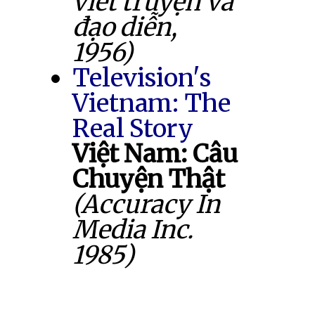
viết truyện và
đạo diễn,
1956)
Television's
Vietnam: The
Real Story
Việt Nam: Câu
Chuyện Thật
(Accuracy In
Media Inc.
1985)