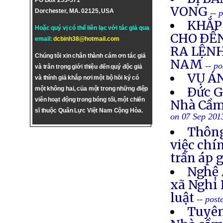
PO Box 255-571
VONG
Dorchester, MA. 02125, USA
-- 
KHẮP 
Hoặc quý vị có thể liên lạc với tác giả qua
CHO ÐẾN
email:
dcbinh38@hotmail.com
RA LỆNH
Chúng tôi xin chân thành cám ơn tác giả
NAM
-- p
và trân trọng giới thiệu đến quý độc giả
VỤ Á
và thính giả khắp nơi một bộ hồi ký có
Ðức G
một không hai, của một trong những điệp
viên hoạt động trong bóng tối, một chiến
Nhà Cầm
sĩ thuộc Quân Lực Việt Nam Cộng Hòa.
on 07 Sep 201
Thông
việc chí
trấn áp 
Nghệ 
xã Nghi 
luật
-- post
Tuyên