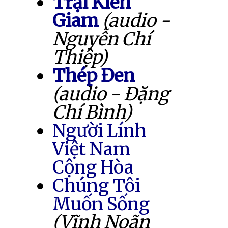
Trại Kiên
Giam
(audio -
Nguyễn Chí
Thiệp)
Thép Đen
(audio - Đặng
Chí Bình)
Người Lính
Việt Nam
Cộng Hòa
Chúng Tôi
Muốn Sống
(Vĩnh Noãn