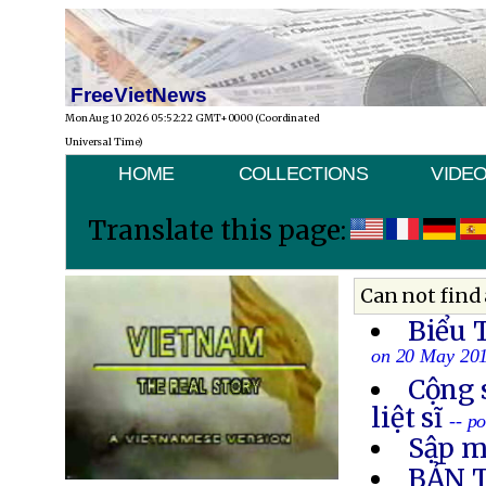
FreeVietNews
Mon Aug 10 2026 05:52:22 GMT+0000 (Coordinated
Universal Time)
HOME
COLLECTIONS
VIDE
Translate this page:
Can not find 
Biểu 
on 20 May 20
Cộng 
liệt sĩ
-- p
Sập m
BẢN 