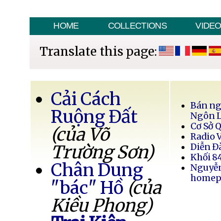
HOME
COLLECTIONS
VIDE
Translate this page:
Cải Cách
Bán ng
Ruộng Đất
Ngôn 
Cơ Sở 
(của Võ
Radio 
Trường Sơn)
Diễn Đ
Khối 8
Chân Dung
Nguyễ
homep
"bác" Hồ
(của
Kiều Phong)