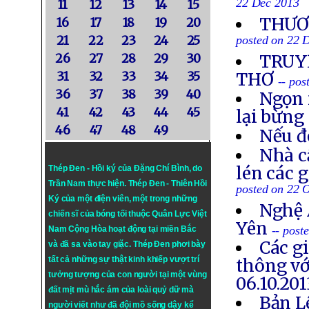
22 Dec 2013
11
12
13
14
15
THƯƠN
16
17
18
19
20
21
22
23
24
25
posted on 22 
26
27
28
29
30
TRUYỀ
31
32
33
34
35
THƠ
-- po
36
37
38
39
40
Ngọn 
41
42
43
44
45
lại bừng
46
47
48
49
Nếu đ
Nhà c
lén các 
Thép Đen - Hồi ký của Đặng Chí Bình
, do
Trần Nam thực hiện.
Thép Đen
- Thiên Hồi
posted on 22 
Ký của một điện viên, một trong những
Nghệ 
chiến sĩ của bóng tối thuộc Quân Lực Việt
Yên
-- post
Nam Cộng Hòa hoạt động tại miền Bắc
Các g
và đã sa vào tay giặc. Thép Đen phơi bày
tất cả những sự thật kinh khiếp vượt trí
thông vớ
tưởng tượng của con người tại một vùng
06.10.201
đất mịt mù hắc ám của loài quỷ dữ mà
Bản L
người viết như đã đội mồ sống dậy kể