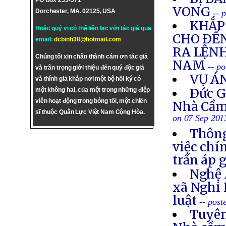
PO Box 255-571
VONG
Dorchester, MA. 02125, USA
-- 
KHẮP 
Hoặc quý vị có thể liên lạc với tác giả qua
CHO ÐẾN
email:
dcbinh38@hotmail.com
RA LỆNH
Chúng tôi xin chân thành cám ơn tác giả
NAM
-- p
và trân trọng giới thiệu đến quý độc giả
VỤ Á
và thính giả khắp nơi một bộ hồi ký có
Ðức G
một không hai, của một trong những điệp
viên hoạt động trong bóng tối, một chiến
Nhà Cầm
sĩ thuộc Quân Lực Việt Nam Cộng Hòa.
on 07 Sep 201
Thông
việc chí
trấn áp 
Nghệ 
xã Nghi 
luật
-- post
Tuyên