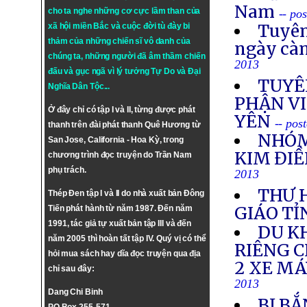
Nam
cho ta nghe những cơ cực lầm than của
-- po
Tuyên
xã hội miền Bắc và cuộc đời tù đày bi
thảm của những chiến sĩ vô danh của
ngày cà
chúng ta, những người đã âm thầm chiến
2013
đấu và gục ngã vì lý tưởng
Tự Do
và
Đại
TUYÊ
Nghĩa Dân Tộc
...
PHẬN VI
Ở đây chỉ có tập I và II, từng được phát
YÊN
-- pos
thanh trên đài phát thanh Quê Hương từ
NHÓM
San Jose, California - Hoa Kỳ, trong
KIM ĐIỀ
chương trình đọc truyện do Trần Nam
phụ trách.
2013
THƯ 
Thép Đen tập I và II do nhà xuất bản Đông
GIÁO TỈ
Tiến phát hành từ năm 1987. Đến năm
1991, tác giả tự xuất bản tập III và đến
DU K
năm 2005 thì hoàn tất tập IV. Quý vị có thể
RIÊNG 
hỏi mua sách hay dĩa đọc truyện qua địa
2 XE M
chỉ sau đây:
2013
Dang Chi Binh
BỊ BẮ