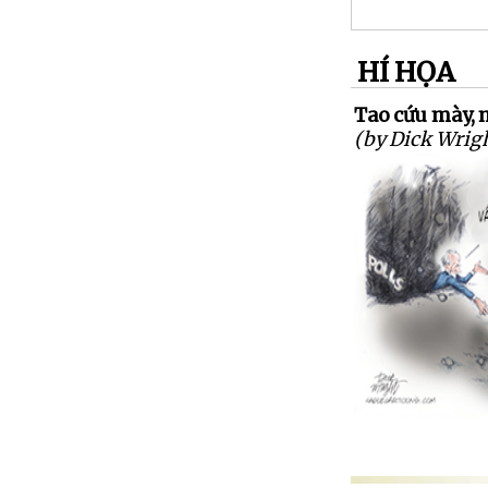
HÍ HỌA
Tao cứu mày, 
(by Dick Wrig