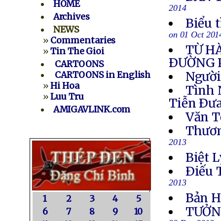
HOME
2014
Archives
Biểu 
NEWS
on 01 Oct 201
»
Commentaries
TỪ H
»
Tin The Gioi
ÐƯỜNG 
CARTOONS
Người
CARTOONS in English
»
Hi Hoa
Tình 
»
Luu Tru
Tiễn Ðưa
AMIGAVLINK.com
Văn T
Thươn
2013
Biệt L
Ðiếu 
2013
Bản H
1
2
3
4
5
TƯỞN
6
7
8
9
10