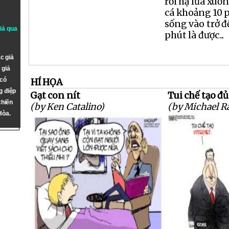
rồi hạ lửa xuốn
cá khoảng 10 p
sống vào trở đ
giả qua
phút là được...
c giả
 giả
 có
HÍ HỌA
g điệp
Gạt con nít
Tui chế tạo đủ
chiến
(by Ken Catalino)
(by Michael R
Hòa.