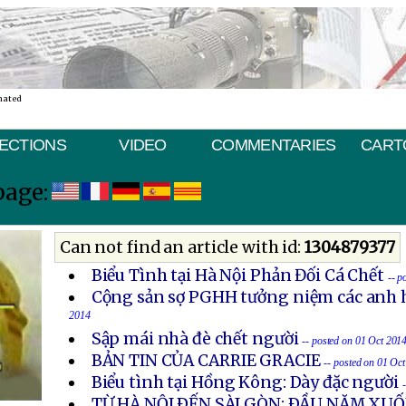
nated
ECTIONS
VIDEO
COMMENTARIES
CART
page:
Can not find an article with id:
1304879377
Biểu Tình tại Hà Nội Phản Đối Cá Chết
-- p
Cộng sản sợ PGHH tưởng niệm các anh h
2014
Sập mái nhà đè chết người
-- posted on 01 Oct 201
BẢN TIN CỦA CARRIE GRACIE
-- posted on 01 Oc
Biểu tình tại Hồng Kông: Dày đặc người
TỪ HÀ NỘI ÐẾN SÀI GÒN: ÐẦU NĂM X