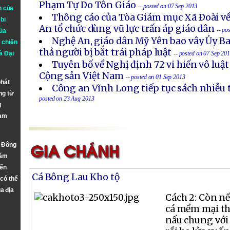
Phạm Tự Do Tôn Giáo
-- posted on 07 Sep 2013
n của
Thông cáo của Tòa Giám mục Xã Ðoài về
bi
An tổ chức dùng vũ lực trấn áp giáo dân
-- po
ủa
Nghệ An, giáo dân Mỹ Yên bao vây Ủy B
 chiến
thả người bị bắt trái pháp luật
à
Đại
-- posted on 07 Sep 20
Tuyên bố về Nghị định 72 vi hiến vô luậ
Cộng sản Việt Nam
-- posted on 01 Sep 2013
phát
Công an Vĩnh Long tiếp tục sách nhiễu 
ng từ
posted on 23 Aug 2013
g
Nam
n Đông
năm
đến
Cá Bông Lau Kho tộ
 có thể
a địa
Cách 2: Còn n
cá mềm mại th
nấu chung với t