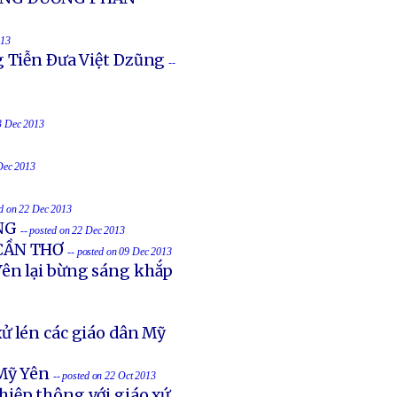
013
g Tiễn Ðưa Việt Dzũng
--
23 Dec 2013
 Dec 2013
ed on 22 Dec 2013
NG
-- posted on 22 Dec 2013
 CẦN THƠ
-- posted on 09 Dec 2013
ên lại bừng sáng khắp
ử lén các giáo dân Mỹ
Mỹ Yên
-- posted on 22 Oct 2013
hiệp thông với giáo xứ