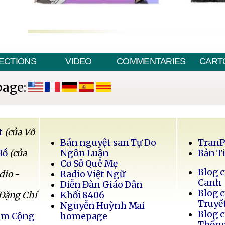
ECTIONS
VIDEO
COMMENTARIES
CART
page:
t
(của Võ
Bán nguyệt san Tự Do
Tran
Hồ
(của
Ngôn Luận
Bản T
Cơ Sở Quê Mẹ
Blog 
dio -
Radio Việt Ngữ
Canh
Diễn Đàn Giáo Dân
Blog 
 Đặng Chí
Khối 8406
Truyế
Nguyễn Huỳnh Mai
Blog 
Nam Cộng
homepage