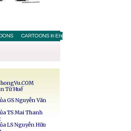
OONS
CARTOONS in English
PhongVu.COM
in Từ Huế
của GS Nguyễn Văn
của TS Mai Thanh
t
của LS Nguyễn Hữu