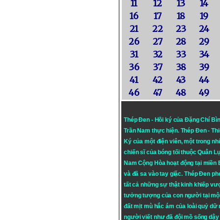
11
12
13
14
16
17
18
19
21
22
23
24
26
27
28
29
31
32
33
34
36
37
38
39
41
42
43
44
46
47
48
49
Thép Đen - Hồi ký của Đặng Chí Bì
Trần Nam thực hiện.
Thép Đen
- Th
Ký của một điện viên, một trong n
chiến sĩ của bóng tối thuộc Quân L
Nam Cộng Hòa hoạt động tại miền
và đã sa vào tay giặc. Thép Đen ph
tất cả những sự thật kinh khiếp vượ
tưởng tượng của con người tại mộ
đất mịt mù hắc ám của loài quỷ dữ
người viết như đã đội mồ sống dậy