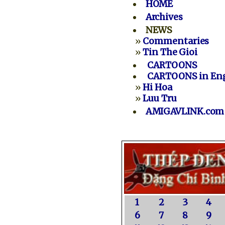
HOME
Archives
NEWS
»
Commentaries
»
Tin The Gioi
CARTOONS
CARTOONS in Eng
»
Hi Hoa
»
Luu Tru
AMIGAVLINK.com
1
2
3
4
6
7
8
9