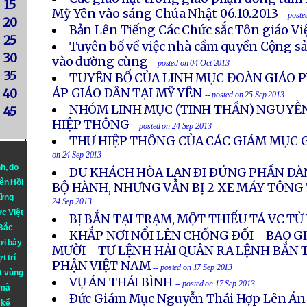
15
Mỹ Yên vào sáng Chúa Nhật 06.10.2013
-- post
20
Bản Lên Tiếng Các Chức sắc Tôn giáo V
25
Tuyên bố về việc nhà cầm quyền Cộng s
30
vào đường cùng
-- posted on 04 Oct 2013
35
TUYÊN BỐ CỦA LINH MỤC ĐOÀN GIÁO P
ÁP GIÁO DÂN TẠI MỸ YÊN
40
-- posted on 25 Sep 2013
NHÓM LINH MỤC (TINH THẦN) NGUYỄN
45
HIỆP THÔNG
-- posted on 24 Sep 2013
THƯ HIỆP THÔNG CỦA CÁC GIÁM MỤC G
on 24 Sep 2013
nh
, do
DU KHÁCH HÒA LAN ÐI ÐÚNG PHẦN DÀ
iên Hồi
BỘ HÀNH, NHƯNG VẪN BỊ 2 XE MÁY TÔN
hững
24 Sep 2013
ực Việt
BỊ BẮN TẠI TRẠM, MỘT THIẾU TÁ VC T
 Bắc
KHẮP NƠI NỔI LÊN CHỐNG ÐỐI - BAO 
ơi bày
MƯỜI - TƯ LỆNH HẢI QUÂN RA LỆNH BẮN 
t trí
PHẬN VIỆT NAM
-- posted on 17 Sep 2013
t vùng
VỤ ÁN THÁI BÌNH
-- posted on 17 Sep 2013
 mà
Ðức Giám Mục Nguyễn Thái Hợp Lên Án
 kể