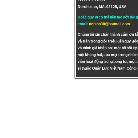
PO Box 255-571
Dorchester, MA. 02125, USA
Hoặc quý vị có thể liên lạc với tác 
email:
dcbinh38@hotmail.com
Chúng tôi xin chân thành cám ơn tá
và trân trọng giới thiệu đến quý độc
và thính giả khắp nơi một bộ hồi ký
một không hai, của một trong nhữn
viên hoạt động trong bóng tối, một 
sĩ thuộc Quân Lực Việt Nam Cộng 