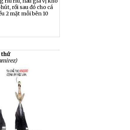
g riu riu, nấu gia vị kho
hút, rồi sau đó cho cá
ều 2 mặt mỗi bên 10
 thứ
amirez)