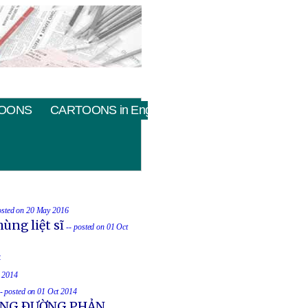
OONS
CARTOONS in English
osted on 20 May 2016
ùng liệt sĩ
-- posted on 01 Oct
4
t 2014
-- posted on 01 Oct 2014
UỐNG ÐƯỜNG PHẢN