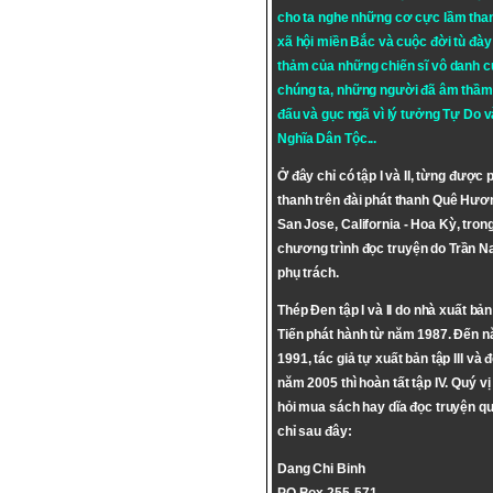
cho ta nghe những cơ cực lầm tha
xã hội miền Bắc và cuộc đời tù đày 
thảm của những chiến sĩ vô danh c
chúng ta, những người đã âm thầm
đấu và gục ngã vì lý tưởng
Tự Do
v
Nghĩa Dân Tộc
...
Ở đây chỉ có tập I và II, từng được 
thanh trên đài phát thanh Quê Hươ
San Jose, California - Hoa Kỳ, tron
chương trình đọc truyện do Trần 
phụ trách.
Thép Đen tập I và II do nhà xuất bả
Tiến phát hành từ năm 1987. Đến 
1991, tác giả tự xuất bản tập III và 
năm 2005 thì hoàn tất tập IV. Quý vị
hỏi mua sách hay dĩa đọc truyện qu
chỉ sau đây:
Dang Chi Binh