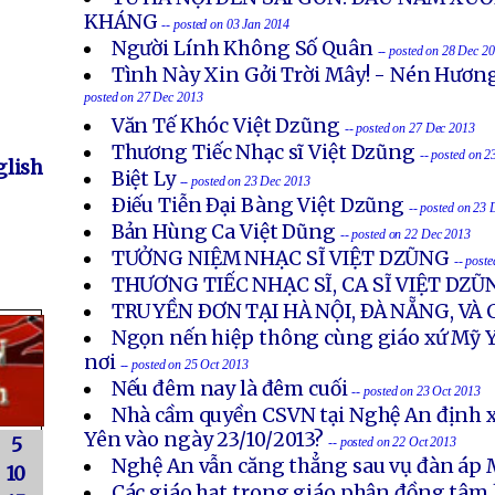
KHÁNG
-- posted on 03 Jan 2014
Người Lính Không Số Quân
-- posted on 28 Dec 2
Tình Này Xin Gởi Trời Mây! - Nén Hươn
posted on 27 Dec 2013
Văn Tế Khóc Việt Dzũng
-- posted on 27 Dec 2013
Thương Tiếc Nhạc sĩ Việt Dzũng
-- posted on 
lish
Biệt Ly
-- posted on 23 Dec 2013
Ðiếu Tiễn Ðại Bàng Việt Dzũng
-- posted on 23
Bản Hùng Ca Việt Dũng
-- posted on 22 Dec 2013
TƯỞNG NIỆM NHẠC SĨ VIỆT DZŨNG
-- post
THƯƠNG TIẾC NHẠC SĨ, CA SĨ VIỆT DZŨ
TRUYỀN ÐƠN TẠI HÀ NỘI, ÐÀ NẴNG, VÀ
Ngọn nến hiệp thông cùng giáo xứ Mỹ Y
nơi
-- posted on 25 Oct 2013
Nếu đêm nay là đêm cuối
-- posted on 23 Oct 2013
Nhà cầm quyền CSVN tại Nghệ An định x
Yên vào ngày 23/10/2013?
5
-- posted on 22 Oct 2013
Nghệ An vẫn căng thẳng sau vụ đàn áp 
10
Các giáo hạt trong giáo phận đồng tâm 