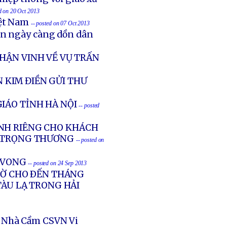
ed on 20 Oct 2013
iệt Nam
-- posted on 07 Oct 2013
ản ngày càng dồn dân
HẬN VINH VỀ VỤ TRẤN
 KIM ĐIỀN GỬI THƯ
IÁO TỈNH HÀ NỘI
-- posted
NH RIÊNG CHO KHÁCH
G TRỌNG THƯƠNG
-- posted on
Ử VONG
-- posted on 24 Sep 2013
GIỜ CHO ÐẾN THÁNG
TÀU LẠ TRONG HẢI
 Nhà Cầm CSVN Vi