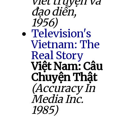
viết truyện và
đạo diễn,
1956)
Television's
Vietnam: The
Real Story
Việt Nam: Câu
Chuyện Thật
(Accuracy In
Media Inc.
1985)