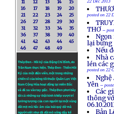
22 Dec 2013
11
12
13
14
15
THƯƠN
16
17
18
19
20
21
22
23
24
25
posted on 22 
26
27
28
29
30
TRUYỀ
31
32
33
34
35
THƠ
-- po
36
37
38
39
40
Ngọn 
41
42
43
44
45
lại bừng
46
47
48
49
Nếu đ
Nhà c
lén các 
Thép Đen - Hồi ký của Đặng Chí Bình
, do
Trần Nam thực hiện.
Thép Đen
- Thiên Hồi
posted on 22 
Ký của một điện viên, một trong những
Nghệ 
chiến sĩ của bóng tối thuộc Quân Lực Việt
Yên
-- post
Nam Cộng Hòa hoạt động tại miền Bắc
Các g
và đã sa vào tay giặc. Thép Đen phơi bày
tất cả những sự thật kinh khiếp vượt trí
thông vớ
tưởng tượng của con người tại một vùng
06.10.201
đất mịt mù hắc ám của loài quỷ dữ mà
Bản L
người viết như đã đội mồ sống dậy kể