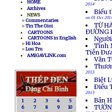
HOME
2014
Archives
Biểu 
NEWS
on 01 Oct 201
»
Commentaries
TỪ H
»
Tin The Gioi
ÐƯỜNG 
CARTOONS
Người
CARTOONS in English
»
Hi Hoa
Tình 
»
Luu Tru
Tiễn Ðưa
AMIGAVLINK.com
Văn T
Thươn
2013
Biệt L
Ðiếu 
2013
Bản H
1
2
3
4
5
TƯỞN
6
7
8
9
10