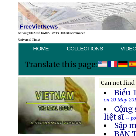
FreeVietNews
Sat Aug 08 2026 17:41:05 GMT+0000 (Coordinated
Universal Time)
HOME
COLLECTIONS
VIDE
Translate this page:
Can not find 
Biểu 
on 20 May 20
Cộng 
liệt sĩ
-- p
Sập m
BẢN 