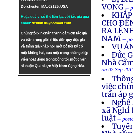
PO Box 255-571
VONG
Dorchester, MA. 02125, USA
-- 
KHẮP 
Hoặc quý vị có thể liên lạc với tác giả qua
CHO ÐẾN
email:
dcbinh38@hotmail.com
RA LỆNH
Chúng tôi xin chân thành cám ơn tác giả
NAM
-- p
và trân trọng giới thiệu đến quý độc giả
VỤ Á
và thính giả khắp nơi một bộ hồi ký có
Ðức G
một không hai, của một trong những điệp
viên hoạt động trong bóng tối, một chiến
Nhà Cầm
sĩ thuộc Quân Lực Việt Nam Cộng Hòa.
on 07 Sep 201
Thông
việc chí
trấn áp 
Nghệ 
xã Nghi 
luật
-- post
Tuyên