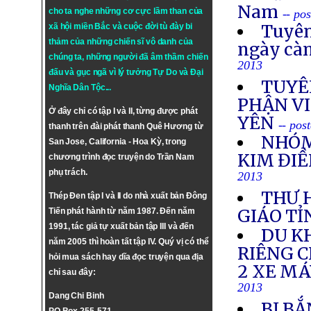
Nam
cho ta nghe những cơ cực lầm than của
-- po
Tuyên
xã hội miền Bắc và cuộc đời tù đày bi
thảm của những chiến sĩ vô danh của
ngày cà
chúng ta, những người đã âm thầm chiến
2013
đấu và gục ngã vì lý tưởng
Tự Do
và
Đại
TUYÊ
Nghĩa Dân Tộc
...
PHẬN VI
Ở đây chỉ có tập I và II, từng được phát
YÊN
-- pos
thanh trên đài phát thanh Quê Hương từ
NHÓM
San Jose, California - Hoa Kỳ, trong
KIM ĐIỀ
chương trình đọc truyện do Trần Nam
phụ trách.
2013
THƯ 
Thép Đen tập I và II do nhà xuất bản Đông
GIÁO TỈ
Tiến phát hành từ năm 1987. Đến năm
1991, tác giả tự xuất bản tập III và đến
DU K
năm 2005 thì hoàn tất tập IV. Quý vị có thể
RIÊNG 
hỏi mua sách hay dĩa đọc truyện qua địa
2 XE M
chỉ sau đây:
2013
Dang Chi Binh
BỊ BẮ