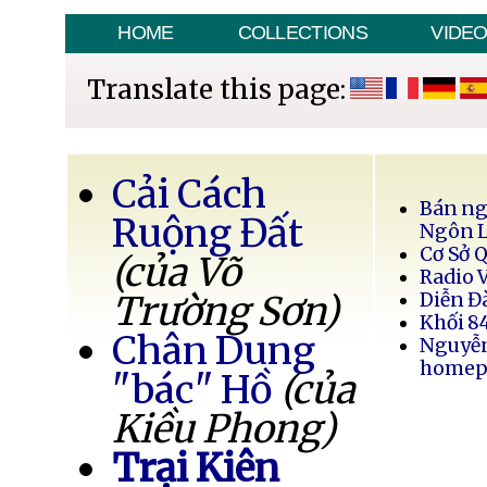
HOME
COLLECTIONS
VIDE
Translate this page:
Cải Cách
Bán ng
Ruộng Đất
Ngôn 
Cơ Sở 
(của Võ
Radio 
Trường Sơn)
Diễn Đ
Khối 8
Chân Dung
Nguyễ
homep
"bác" Hồ
(của
Kiều Phong)
Trại Kiên