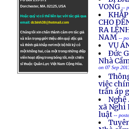
PO Box 255-571
VONG
Dorchester, MA. 02125, USA
-- 
KHẮP 
Hoặc quý vị có thể liên lạc với tác giả qua
CHO ÐẾN
email:
dcbinh38@hotmail.com
RA LỆNH
Chúng tôi xin chân thành cám ơn tác giả
NAM
-- p
và trân trọng giới thiệu đến quý độc giả
VỤ Á
và thính giả khắp nơi một bộ hồi ký có
Ðức G
một không hai, của một trong những điệp
viên hoạt động trong bóng tối, một chiến
Nhà Cầm
sĩ thuộc Quân Lực Việt Nam Cộng Hòa.
on 07 Sep 201
Thông
việc chí
trấn áp 
Nghệ 
xã Nghi 
luật
-- post
Tuyên