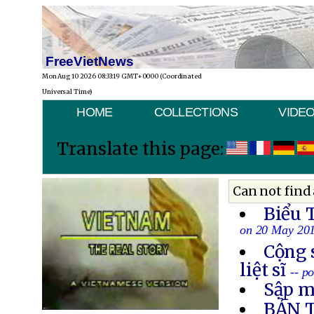
FreeVietNews
Mon Aug 10 2026 08:33:19 GMT+0000 (Coordinated
Universal Time)
HOME
COLLECTIONS
VIDE
Translate this page:
Can not find 
Biểu 
on 20 May 20
Cộng 
liệt sĩ
-- p
Sập m
BẢN 