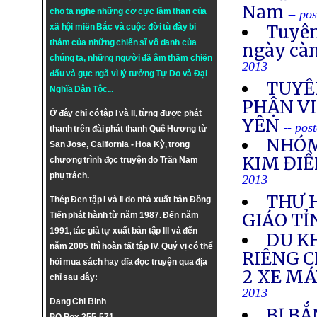
Nam
cho ta nghe những cơ cực lầm than của
-- po
Tuyên
xã hội miền Bắc và cuộc đời tù đày bi
thảm của những chiến sĩ vô danh của
ngày cà
chúng ta, những người đã âm thầm chiến
2013
đấu và gục ngã vì lý tưởng
Tự Do
và
Đại
TUYÊ
Nghĩa Dân Tộc
...
PHẬN VI
Ở đây chỉ có tập I và II, từng được phát
YÊN
-- pos
thanh trên đài phát thanh Quê Hương từ
NHÓM
San Jose, California - Hoa Kỳ, trong
KIM ĐIỀ
chương trình đọc truyện do Trần Nam
phụ trách.
2013
THƯ 
Thép Đen tập I và II do nhà xuất bản Đông
GIÁO TỈ
Tiến phát hành từ năm 1987. Đến năm
1991, tác giả tự xuất bản tập III và đến
DU K
năm 2005 thì hoàn tất tập IV. Quý vị có thể
RIÊNG 
hỏi mua sách hay dĩa đọc truyện qua địa
2 XE M
chỉ sau đây:
2013
Dang Chi Binh
BỊ BẮ