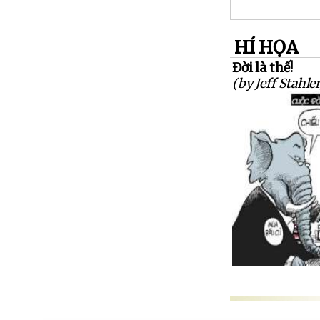
HÍ HỌA
Đời là thế!
(by Jeff Stahler