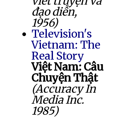
viết truyện và
đạo diễn,
1956)
Television's
Vietnam: The
Real Story
Việt Nam: Câu
Chuyện Thật
(Accuracy In
Media Inc.
1985)