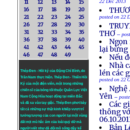
22 Dec 2013
11
12
13
14
15
THƯƠN
16
17
18
19
20
21
22
23
24
25
posted on 22 
26
27
28
29
30
TRUYỀ
31
32
33
34
35
THƠ
-- po
36
37
38
39
40
Ngọn 
41
42
43
44
45
lại bừng
46
47
48
49
Nếu đ
Nhà c
lén các 
Thép Đen - Hồi ký của Đặng Chí Bình
, do
Trần Nam thực hiện.
Thép Đen
- Thiên Hồi
posted on 22 
Ký của một điện viên, một trong những
Nghệ 
chiến sĩ của bóng tối thuộc Quân Lực Việt
Yên
-- post
Nam Cộng Hòa hoạt động tại miền Bắc
Các g
và đã sa vào tay giặc. Thép Đen phơi bày
tất cả những sự thật kinh khiếp vượt trí
thông vớ
tưởng tượng của con người tại một vùng
06.10.201
đất mịt mù hắc ám của loài quỷ dữ mà
Bản L
người viết như đã đội mồ sống dậy kể