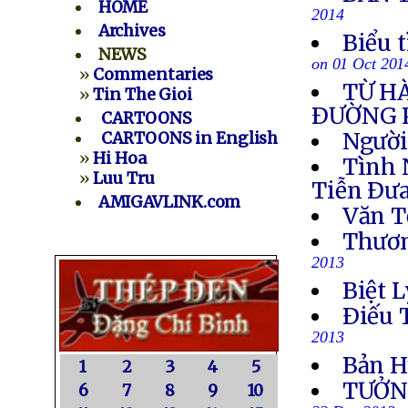
HOME
2014
Archives
Biểu 
NEWS
on 01 Oct 201
»
Commentaries
TỪ H
»
Tin The Gioi
ÐƯỜNG 
CARTOONS
Người
CARTOONS in English
»
Hi Hoa
Tình 
»
Luu Tru
Tiễn Ðưa
AMIGAVLINK.com
Văn T
Thươn
2013
Biệt L
Ðiếu 
2013
Bản H
1
2
3
4
5
TƯỞN
6
7
8
9
10