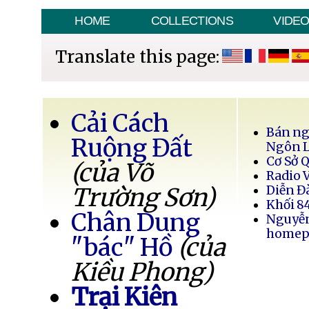
HOME
COLLECTIONS
VIDE
Translate this page:
Cải Cách
Bán ng
Ruộng Đất
Ngôn 
Cơ Sở 
(của Võ
Radio 
Trường Sơn)
Diễn Đ
Khối 8
Chân Dung
Nguyễ
homep
"bác" Hồ
(của
Kiều Phong)
Trại Kiên