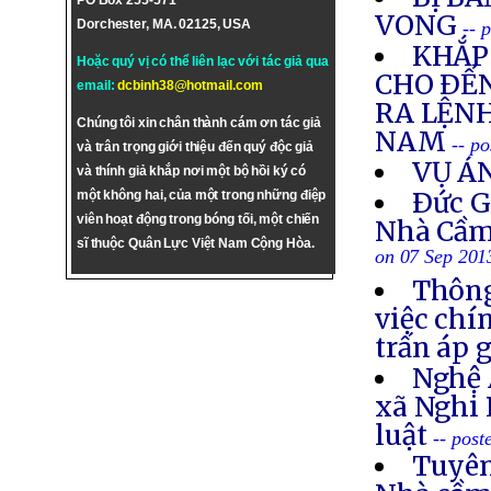
PO Box 255-571
VONG
Dorchester, MA. 02125, USA
-- 
KHẮP 
Hoặc quý vị có thể liên lạc với tác giả qua
CHO ÐẾN
email:
dcbinh38@hotmail.com
RA LỆNH
Chúng tôi xin chân thành cám ơn tác giả
NAM
-- p
và trân trọng giới thiệu đến quý độc giả
VỤ Á
và thính giả khắp nơi một bộ hồi ký có
Ðức G
một không hai, của một trong những điệp
viên hoạt động trong bóng tối, một chiến
Nhà Cầm
sĩ thuộc Quân Lực Việt Nam Cộng Hòa.
on 07 Sep 201
Thông
việc chí
trấn áp 
Nghệ 
xã Nghi 
luật
-- post
Tuyên