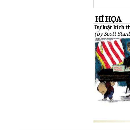
HÍ HỌA
Dự luật kích t
(by Scott Stant