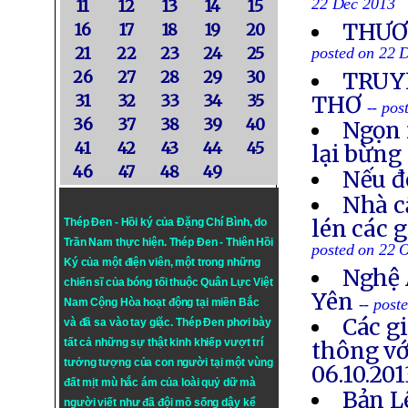
22 Dec 2013
11
12
13
14
15
THƯƠN
16
17
18
19
20
21
22
23
24
25
posted on 22 
26
27
28
29
30
TRUYỀ
31
32
33
34
35
THƠ
-- po
36
37
38
39
40
Ngọn 
41
42
43
44
45
lại bừng
46
47
48
49
Nếu đ
Nhà c
lén các 
Thép Đen - Hồi ký của Đặng Chí Bình
, do
Trần Nam thực hiện.
Thép Đen
- Thiên Hồi
posted on 22 
Ký của một điện viên, một trong những
Nghệ 
chiến sĩ của bóng tối thuộc Quân Lực Việt
Yên
-- post
Nam Cộng Hòa hoạt động tại miền Bắc
Các g
và đã sa vào tay giặc. Thép Đen phơi bày
tất cả những sự thật kinh khiếp vượt trí
thông vớ
tưởng tượng của con người tại một vùng
06.10.201
đất mịt mù hắc ám của loài quỷ dữ mà
Bản L
người viết như đã đội mồ sống dậy kể