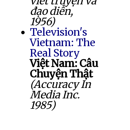
viết truyện và
đạo diễn,
1956)
Television's
Vietnam: The
Real Story
Việt Nam: Câu
Chuyện Thật
(Accuracy In
Media Inc.
1985)