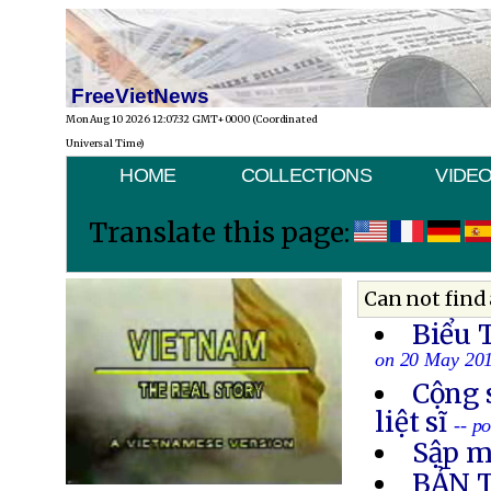
FreeVietNews
Mon Aug 10 2026 12:07:32 GMT+0000 (Coordinated
Universal Time)
HOME
COLLECTIONS
VIDE
Translate this page:
Can not find 
Biểu 
on 20 May 20
Cộng 
liệt sĩ
-- p
Sập m
BẢN 