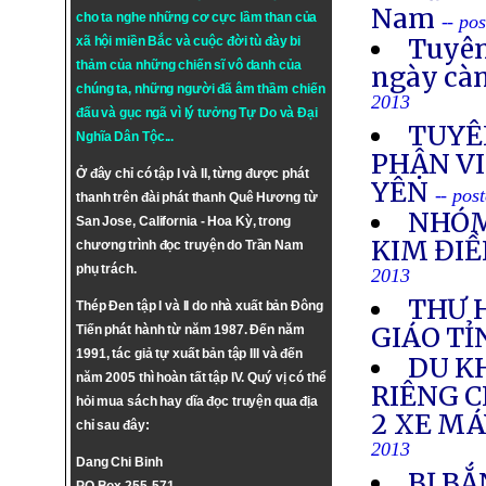
Nam
cho ta nghe những cơ cực lầm than của
-- po
Tuyên
xã hội miền Bắc và cuộc đời tù đày bi
thảm của những chiến sĩ vô danh của
ngày cà
chúng ta, những người đã âm thầm chiến
2013
đấu và gục ngã vì lý tưởng
Tự Do
và
Đại
TUYÊ
Nghĩa Dân Tộc
...
PHẬN VI
Ở đây chỉ có tập I và II, từng được phát
YÊN
-- pos
thanh trên đài phát thanh Quê Hương từ
NHÓM
San Jose, California - Hoa Kỳ, trong
KIM ĐIỀ
chương trình đọc truyện do Trần Nam
phụ trách.
2013
THƯ 
Thép Đen tập I và II do nhà xuất bản Đông
GIÁO TỈ
Tiến phát hành từ năm 1987. Đến năm
1991, tác giả tự xuất bản tập III và đến
DU K
năm 2005 thì hoàn tất tập IV. Quý vị có thể
RIÊNG 
hỏi mua sách hay dĩa đọc truyện qua địa
2 XE M
chỉ sau đây:
2013
Dang Chi Binh
BỊ BẮ