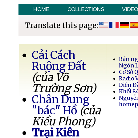
HOME
COLLECTIONS
VIDE
Translate this page:
Cải Cách
Bán ng
Ruộng Đất
Ngôn 
Cơ Sở 
(của Võ
Radio 
Trường Sơn)
Diễn Đ
Khối 8
Chân Dung
Nguyễ
homep
"bác" Hồ
(của
Kiều Phong)
Trại Kiên