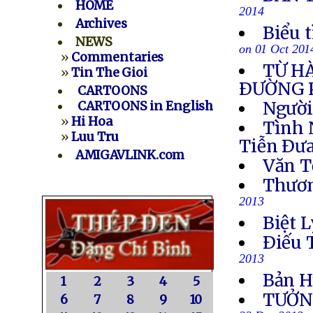
HOME
2014
Archives
Biểu 
NEWS
on 01 Oct 201
»
Commentaries
TỪ H
»
Tin The Gioi
ÐƯỜNG 
CARTOONS
Người
CARTOONS in English
»
Hi Hoa
Tình 
»
Luu Tru
Tiễn Ðưa
AMIGAVLINK.com
Văn T
Thươn
2013
Biệt L
Ðiếu 
2013
Bản H
1
2
3
4
5
TƯỞN
6
7
8
9
10