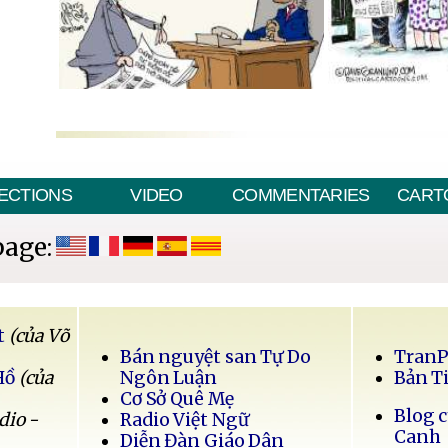
ECTIONS
VIDEO
COMMENTARIES
CART
page:
t
(của Võ
Bán nguyệt san Tự Do
Tran
Hồ
(của
Ngôn Luận
Bản T
Cơ Sở Quê Mẹ
Blog 
dio -
Radio Việt Ngữ
Canh
Diễn Đàn Giáo Dân