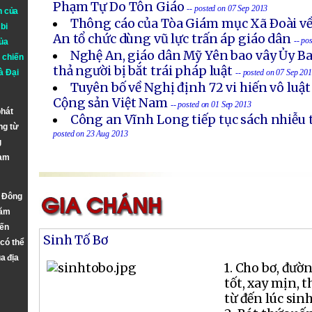
Phạm Tự Do Tôn Giáo
-- posted on 07 Sep 2013
n của
Thông cáo của Tòa Giám mục Xã Ðoài về
bi
An tổ chức dùng vũ lực trấn áp giáo dân
-- po
ủa
Nghệ An, giáo dân Mỹ Yên bao vây Ủy B
 chiến
thả người bị bắt trái pháp luật
à
Đại
-- posted on 07 Sep 20
Tuyên bố về Nghị định 72 vi hiến vô luậ
Cộng sản Việt Nam
-- posted on 01 Sep 2013
phát
Công an Vĩnh Long tiếp tục sách nhiễu 
ng từ
posted on 23 Aug 2013
g
Nam
n Đông
năm
đến
Sinh Tố Bơ
 có thể
a địa
1. Cho bơ, đườ
tốt, xay mịn, 
từ đến lúc sinh 