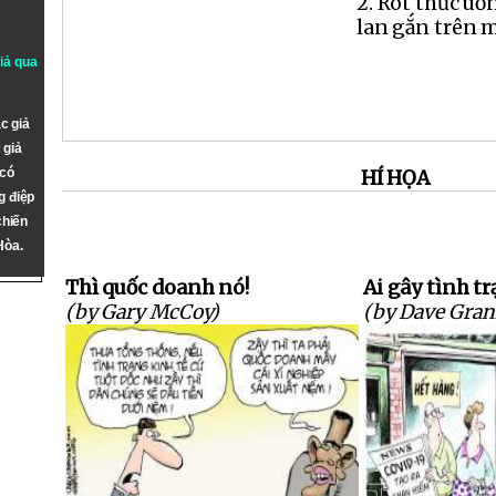
2. Rót thức uốn
lan gắn trên m
giả qua
c giả
 giả
 có
HÍ HỌA
g điệp
chiến
Hòa.
Thì quốc doanh nó!
Ai gây tình t
(by Gary McCoy)
(by Dave Gran