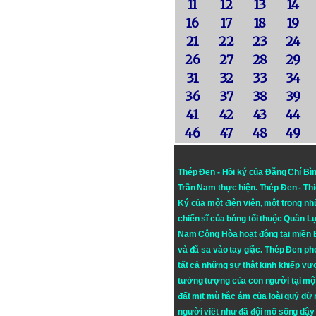
11
12
13
14
16
17
18
19
21
22
23
24
26
27
28
29
31
32
33
34
36
37
38
39
41
42
43
44
46
47
48
49
Thép Đen - Hồi ký của Đặng Chí Bì
Trần Nam thực hiện.
Thép Đen
- Th
Ký của một điện viên, một trong n
chiến sĩ của bóng tối thuộc Quân L
Nam Cộng Hòa hoạt động tại miền
và đã sa vào tay giặc. Thép Đen ph
tất cả những sự thật kinh khiếp vượ
tưởng tượng của con người tại mộ
đất mịt mù hắc ám của loài quỷ dữ
người viết như đã đội mồ sống dậy