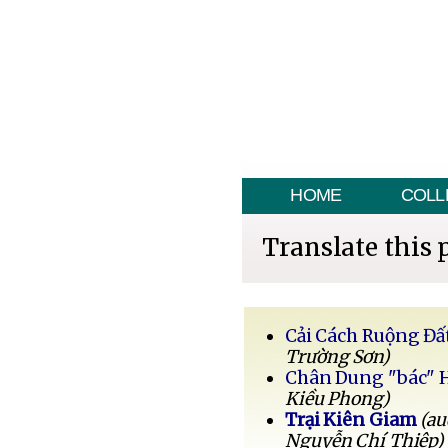
HOME
COLL
Translate this 
Cải Cách Ruộng Đấ
Trường Sơn)
Chân Dung "bác" 
Kiều Phong)
Trại Kiên Giam
(au
Nguyễn Chí Thiệp)