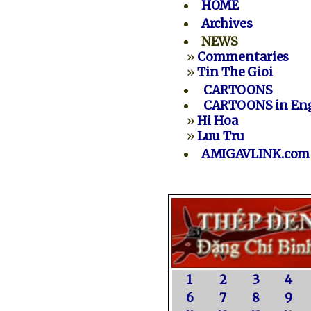
HOME
Archives
NEWS
»
Commentaries
»
Tin The Gioi
CARTOONS
CARTOONS in Eng
»
Hi Hoa
»
Luu Tru
AMIGAVLINK.com
1
2
3
4
6
7
8
9