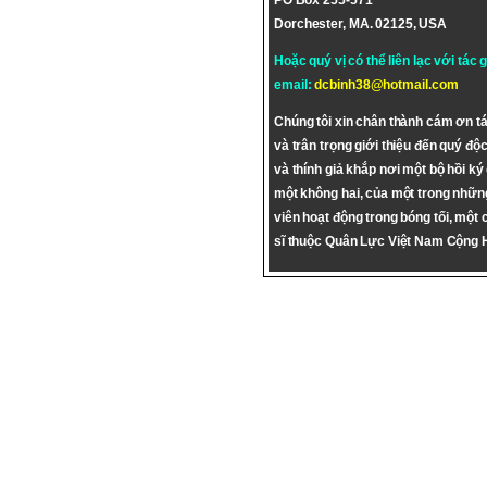
PO Box 255-571
Dorchester, MA. 02125, USA
Hoặc quý vị có thể liên lạc với tác 
email:
dcbinh38@hotmail.com
Chúng tôi xin chân thành cám ơn tá
và trân trọng giới thiệu đến quý độc
và thính giả khắp nơi một bộ hồi ký
một không hai, của một trong nhữn
viên hoạt động trong bóng tối, một 
sĩ thuộc Quân Lực Việt Nam Cộng 