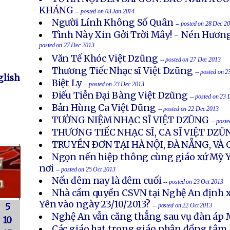
KHÁNG
-- posted on 03 Jan 2014
Người Lính Không Số Quân
-- posted on 28 Dec 2
Tình Này Xin Gởi Trời Mây! - Nén Hươn
posted on 27 Dec 2013
Văn Tế Khóc Việt Dzũng
-- posted on 27 Dec 2013
Thương Tiếc Nhạc sĩ Việt Dzũng
-- posted on 
lish
Biệt Ly
-- posted on 23 Dec 2013
Ðiếu Tiễn Ðại Bàng Việt Dzũng
-- posted on 23
Bản Hùng Ca Việt Dũng
-- posted on 22 Dec 2013
TƯỞNG NIỆM NHẠC SĨ VIỆT DZŨNG
-- post
THƯƠNG TIẾC NHẠC SĨ, CA SĨ VIỆT DZŨ
TRUYỀN ÐƠN TẠI HÀ NỘI, ÐÀ NẴNG, VÀ
Ngọn nến hiệp thông cùng giáo xứ Mỹ Y
nơi
-- posted on 25 Oct 2013
Nếu đêm nay là đêm cuối
-- posted on 23 Oct 2013
Nhà cầm quyền CSVN tại Nghệ An định x
Yên vào ngày 23/10/2013?
5
-- posted on 22 Oct 2013
Nghệ An vẫn căng thẳng sau vụ đàn áp 
10
Các giáo hạt trong giáo phận đồng tâm 