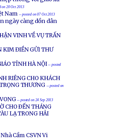
ed on 20 Oct 2013
iệt Nam
-- posted on 07 Oct 2013
ản ngày càng dồn dân
HẬN VINH VỀ VỤ TRẤN
 KIM ĐIỀN GỬI THƯ
IÁO TỈNH HÀ NỘI
-- posted
NH RIÊNG CHO KHÁCH
G TRỌNG THƯƠNG
-- posted on
Ử VONG
-- posted on 24 Sep 2013
GIỜ CHO ÐẾN THÁNG
TÀU LẠ TRONG HẢI
 Nhà Cầm CSVN Vi