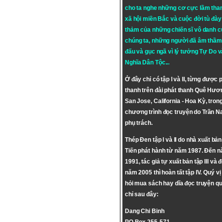
cho ta nghe những cơ cực lầm tha
xã hội miền Bắc và cuộc đời tù đày 
thảm của những chiến sĩ vô danh c
chúng ta, những người đã âm thầm
đấu và gục ngã vì lý tưởng
Tự Do
v
Nghĩa Dân Tộc
...
Ở đây chỉ có tập I và II, từng được 
thanh trên đài phát thanh Quê Hươ
San Jose, California - Hoa Kỳ, tron
chương trình đọc truyện do Trần 
phụ trách.
Thép Đen tập I và II do nhà xuất bả
Tiến phát hành từ năm 1987. Đến 
1991, tác giả tự xuất bản tập III và 
năm 2005 thì hoàn tất tập IV. Quý vị
hỏi mua sách hay dĩa đọc truyện qu
chỉ sau đây:
Dang Chi Binh