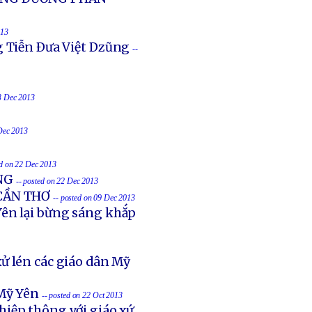
013
g Tiễn Ðưa Việt Dzũng
--
23 Dec 2013
 Dec 2013
ed on 22 Dec 2013
NG
-- posted on 22 Dec 2013
 CẦN THƠ
-- posted on 09 Dec 2013
ên lại bừng sáng khắp
ử lén các giáo dân Mỹ
Mỹ Yên
-- posted on 22 Oct 2013
hiệp thông với giáo xứ