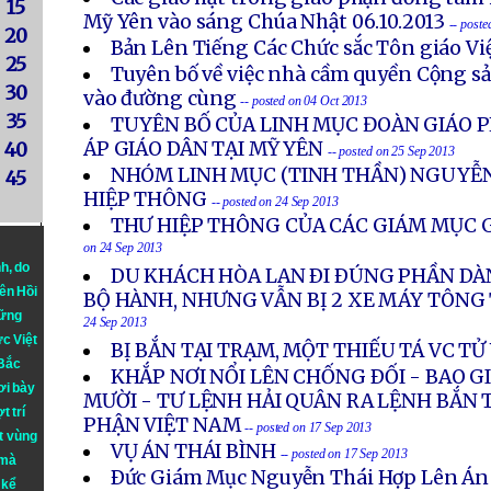
15
Mỹ Yên vào sáng Chúa Nhật 06.10.2013
-- post
20
Bản Lên Tiếng Các Chức sắc Tôn giáo V
25
Tuyên bố về việc nhà cầm quyền Cộng s
30
vào đường cùng
-- posted on 04 Oct 2013
35
TUYÊN BỐ CỦA LINH MỤC ĐOÀN GIÁO P
ÁP GIÁO DÂN TẠI MỸ YÊN
40
-- posted on 25 Sep 2013
NHÓM LINH MỤC (TINH THẦN) NGUYỄN
45
HIỆP THÔNG
-- posted on 24 Sep 2013
THƯ HIỆP THÔNG CỦA CÁC GIÁM MỤC G
on 24 Sep 2013
nh
, do
DU KHÁCH HÒA LAN ÐI ÐÚNG PHẦN DÀ
iên Hồi
BỘ HÀNH, NHƯNG VẪN BỊ 2 XE MÁY TÔN
hững
24 Sep 2013
ực Việt
BỊ BẮN TẠI TRẠM, MỘT THIẾU TÁ VC T
 Bắc
KHẮP NƠI NỔI LÊN CHỐNG ÐỐI - BAO 
ơi bày
MƯỜI - TƯ LỆNH HẢI QUÂN RA LỆNH BẮN 
t trí
PHẬN VIỆT NAM
-- posted on 17 Sep 2013
t vùng
VỤ ÁN THÁI BÌNH
-- posted on 17 Sep 2013
 mà
Ðức Giám Mục Nguyễn Thái Hợp Lên Án
 kể