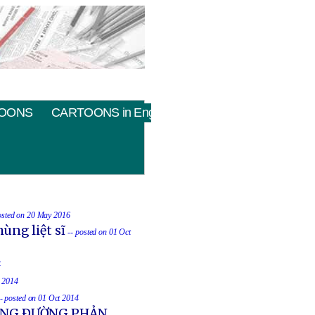
OONS
CARTOONS in English
osted on 20 May 2016
ùng liệt sĩ
-- posted on 01 Oct
4
t 2014
-- posted on 01 Oct 2014
UỐNG ÐƯỜNG PHẢN