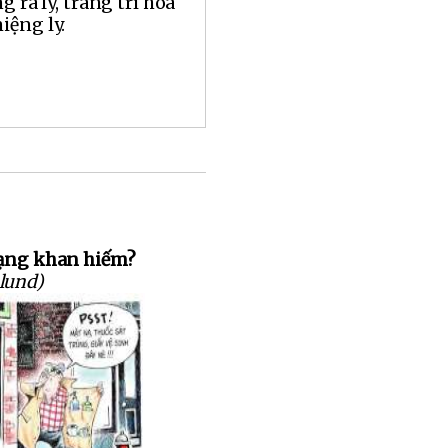
g ra ly, trang trí hoa
iệng ly.
rạng khan hiếm?
lund)