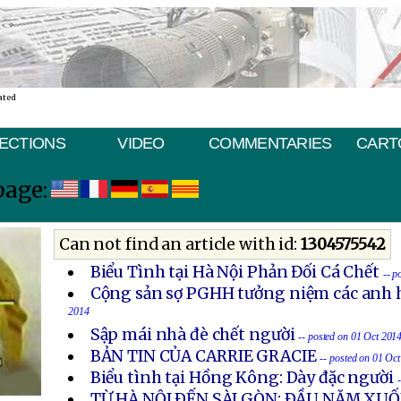
ated
ECTIONS
VIDEO
COMMENTARIES
CART
page:
Can not find an article with id:
1304575542
Biểu Tình tại Hà Nội Phản Đối Cá Chết
-- p
Cộng sản sợ PGHH tưởng niệm các anh h
2014
Sập mái nhà đè chết người
-- posted on 01 Oct 201
BẢN TIN CỦA CARRIE GRACIE
-- posted on 01 Oc
Biểu tình tại Hồng Kông: Dày đặc người
TỪ HÀ NỘI ÐẾN SÀI GÒN: ÐẦU NĂM X