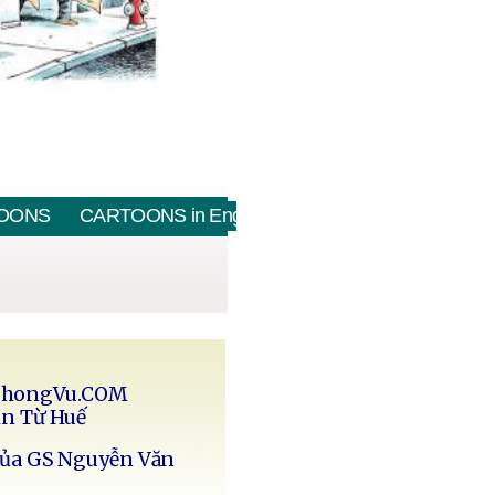
OONS
CARTOONS in English
PhongVu.COM
in Từ Huế
của GS Nguyễn Văn