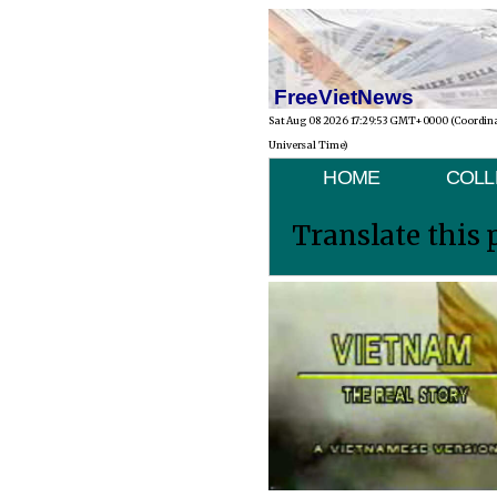
FreeVietNews
Sat Aug 08 2026 17:29:53 GMT+0000 (Coordin
Universal Time)
HOME
COLL
Translate this 