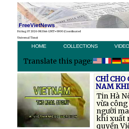
FreeVietNews
Fri Aug 07 2026 08:15:44 GMT+0000 (Coordinated
Universal Time)
HOME
COLLECTIONS
VIDE
Translate this page:
CHỈ CHO 
NAM KHI
Tin Hà N
vừa công 
người man
khi xuất 
quyền Vi