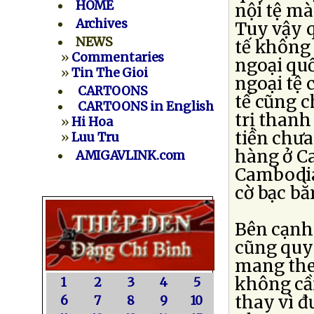
HOME
nội tệ mà
Archives
Tuy vậy q
NEWS
tế không 
»
Commentaries
ngoại quố
»
Tin The Gioi
ngoại tệ 
CARTOONS
tế cũng 
CARTOONS in English
trị thanh
»
Hi Hoa
tiền chưa
»
Luu Tru
hàng ở Ca
AMIGAVLINK.com
Cambodia
cờ bạc b
Bên cạnh 
cũng quy
mang the
không cần
1
2
3
4
5
thay vì 
6
7
8
9
10