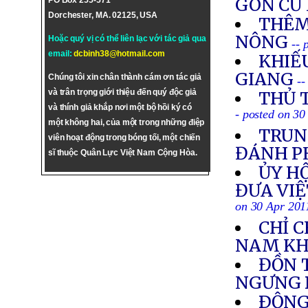
GÒN CỨ
PO Box 255-571
Dorchester, MA. 02125, USA
THÊM
NÔNG
Hoặc quý vị có thể liên lạc với tác giả qua
-- 
email:
dcbinh38@hotmail.com
KHIẾU
GIANG
Chúng tôi xin chân thành cám ơn tác giả
--
và trân trọng giới thiệu đến quý độc giả
THỦ 
và thính giả khắp nơi một bộ hồi ký có
- posted on 30
một không hai, của một trong những điệp
TRUN
viên hoạt động trong bóng tối, một chiến
ĐÁNH P
sĩ thuộc Quân Lực Việt Nam Cộng Hòa.
ỦY HỘ
ĐƯA VIỆ
on 30 Apr 201
CHỈ C
NAM KH
ĐỒN 
NGƯNG
ÐỘNG 