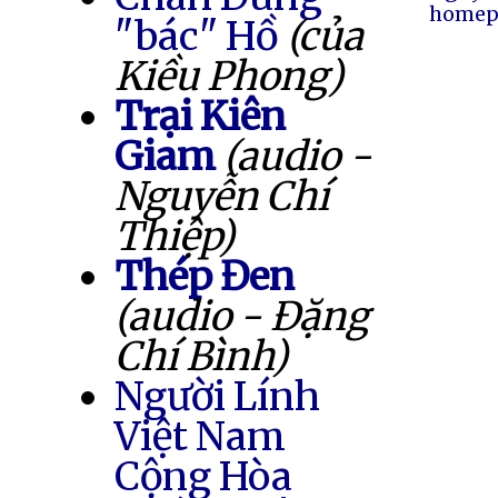
homep
"bác" Hồ
(của
Kiều Phong)
Trại Kiên
Giam
(audio -
Nguyễn Chí
Thiệp)
Thép Đen
(audio - Đặng
Chí Bình)
Người Lính
Việt Nam
Cộng Hòa