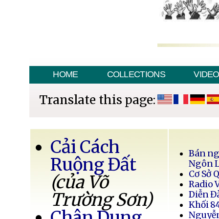
HOME
COLLECTIONS
VIDE
Translate this page:
Cải Cách
Bán ng
Ruộng Đất
Ngôn 
Cơ Sở 
(của Võ
Radio 
Trường Sơn)
Diễn Đ
Khối 8
Chân Dung
Nguyễ