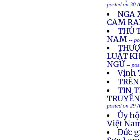
posted on 30 
NGA 
CAM R
THỦ 
NAM
-- p
THƯỢ
LUẬT K
NGỮ
-- po
Vịnh 
TRÊN
TIN 
TRUYỀN 
posted on 29 
Ủy hộ
Việt Nam
Đức g