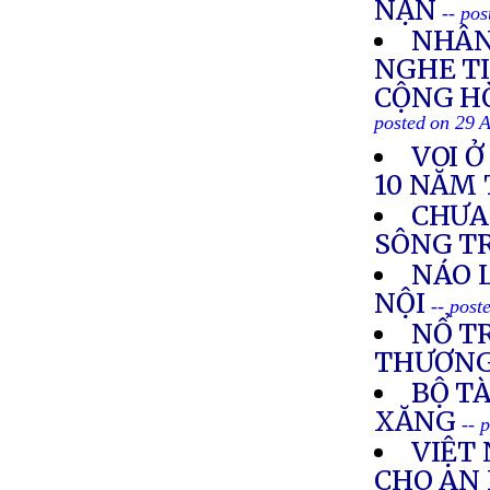
NẠN
-- po
NHÂN
NGHE TI
CỘNG HÒ
posted on 29 
VOI 
10 NĂM 
CHƯA
SÔNG T
NÁO 
NỘI
-- post
NỔ TR
THƯƠN
BỘ TÀ
XĂNG
-- 
VIỆT
CHO AN 