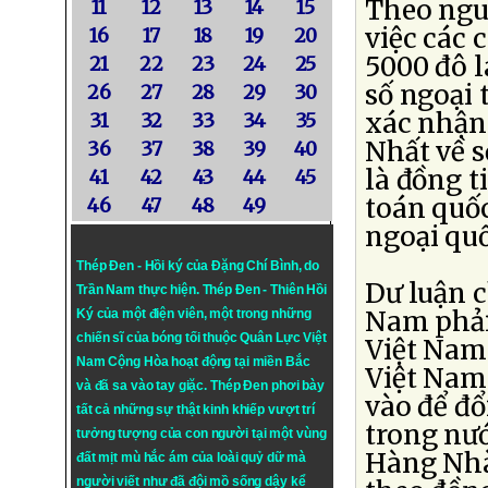
Theo nguồ
11
12
13
14
15
việc các 
16
17
18
19
20
5000 đô l
21
22
23
24
25
số ngoại 
26
27
28
29
30
xác nhận
31
32
33
34
35
Nhất về s
36
37
38
39
40
là đồng t
41
42
43
44
45
toán quốc
46
47
48
49
ngoại quố
Thép Đen - Hồi ký của Đặng Chí Bình
, do
Dư luận c
Trần Nam thực hiện.
Thép Đen
- Thiên Hồi
Nam phải 
Ký của một điện viên, một trong những
chiến sĩ của bóng tối thuộc Quân Lực Việt
Việt Nam 
Nam Cộng Hòa hoạt động tại miền Bắc
Việt Nam 
và đã sa vào tay giặc. Thép Đen phơi bày
vào để đổ
tất cả những sự thật kinh khiếp vượt trí
trong nướ
tưởng tượng của con người tại một vùng
Hàng Nhà
đất mịt mù hắc ám của loài quỷ dữ mà
người viết như đã đội mồ sống dậy kể