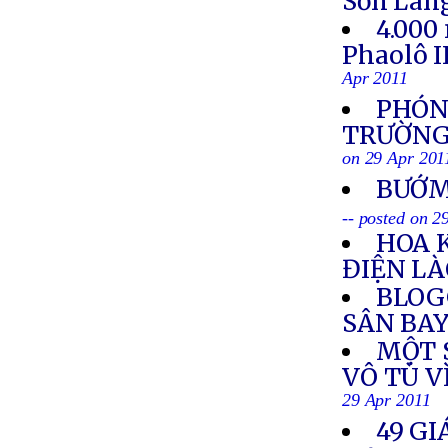
Sơn Lan
4.000
Phaolô I
Apr 2011
PHÓNG
TRƯỜNG 
on 29 Apr 201
BƯỚM
-- posted on 2
HOA 
ĐIỆN L
BLOG
SÂN BAY
MỘT S
VÔ TÙ V
29 Apr 2011
49 GI