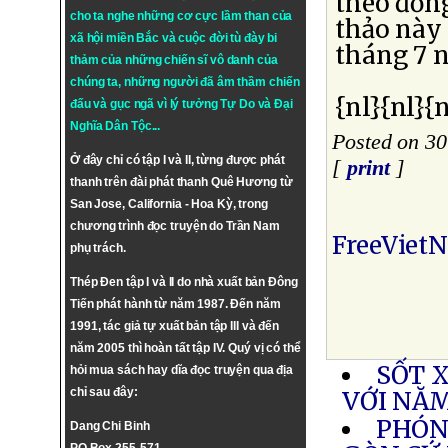
theo đồn
cho ta nghe những cơ cực lầm than của
thảo này 
xã hội miền Bắc và cuộc đời tù đày bi
tháng 7 n
thảm của những chiến sĩ vô danh của
chúng ta, những người đã âm thầm chiến
{nl}{nl}{n
đấu và gục ngã vì lý tưởng
Tự Do
và
Đại
Nghĩa Dân Tộc
...
Posted on 30
Ở đây chỉ có tập I và II, từng được phát
[
print
]
thanh trên đài phát thanh Quê Hương từ
San Jose, California - Hoa Kỳ, trong
chương trình đọc truyện do Trần Nam
FreeViet
phụ trách.
Thép Đen tập I và II do nhà xuất bản Đông
Tiến phát hành từ năm 1987. Đến năm
1991, tác giả tự xuất bản tập III và đến
năm 2005 thì hoàn tất tập IV. Quý vị có thể
SỐT 
hỏi mua sách hay dĩa đọc truyện qua địa
chỉ sau đây:
VỚI NĂ
PHÓNG
Dang Chi Binh