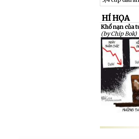
3/4 cup dầu ă
HÍ HỌA
Khổ nạn của t
(by Chip Bok)