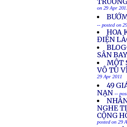
TRƯỜNG 
on 29 Apr 201
BƯỚM
-- posted on 2
HOA 
ĐIỆN L
BLOG
SÂN BAY
MỘT S
VÔ TÙ V
29 Apr 2011
49 GI
NẠN
-- po
NHÂN
NGHE TI
CỘNG HÒ
posted on 29 