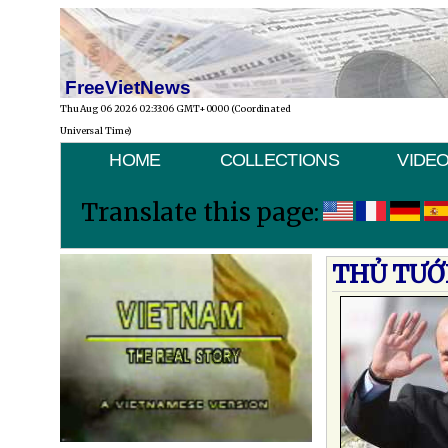
FreeVietNews
Thu Aug 06 2026 02:33:06 GMT+0000 (Coordinated
Universal Time)
HOME
COLLECTIONS
VIDE
Translate this page:
THỦ TƯỚ