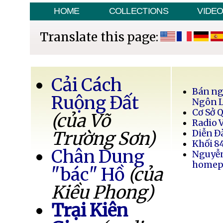
HOME
COLLECTIONS
VIDE
Translate this page:
Cải Cách
Bán ng
Ruộng Đất
Ngôn 
Cơ Sở 
(của Võ
Radio 
Trường Sơn)
Diễn Đ
Khối 8
Chân Dung
Nguyễ
homep
"bác" Hồ
(của
Kiều Phong)
Trại Kiên