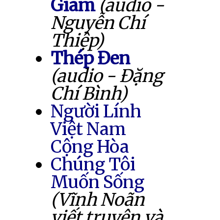
Giam
(audio -
Nguyễn Chí
Thiệp)
Thép Đen
(audio - Đặng
Chí Bình)
Người Lính
Việt Nam
Cộng Hòa
Chúng Tôi
Muốn Sống
(Vĩnh Noãn
viết truyện và