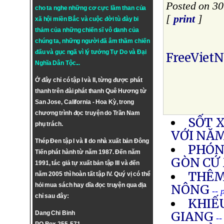
Posted on 30
cho ta nghe những cơ cực lầm than của
[
print
]
xã hội miền Bắc và cuộc đời tù đày bi
thảm của những chiến sĩ vô danh của
chúng ta, những người đã âm thầm chiến
đấu và gục ngã vì lý tưởng
Tự Do
và
Đại
FreeViet
Nghĩa Dân Tộc
...
Ở đây chỉ có tập I và II, từng được phát
thanh trên đài phát thanh Quê Hương từ
San Jose, California - Hoa Kỳ, trong
chương trình đọc truyện do Trần Nam
SỐT 
phụ trách.
VỚI NĂ
Thép Đen tập I và II do nhà xuất bản Đông
PHÓNG
Tiến phát hành từ năm 1987. Đến năm
GÒN CỨ
1991, tác giả tự xuất bản tập III và đến
THÊM
năm 2005 thì hoàn tất tập IV. Quý vị có thể
hỏi mua sách hay dĩa đọc truyện qua địa
NÔNG
-- 
chỉ sau đây:
KHIẾU
GIANG
Dang Chi Binh
--