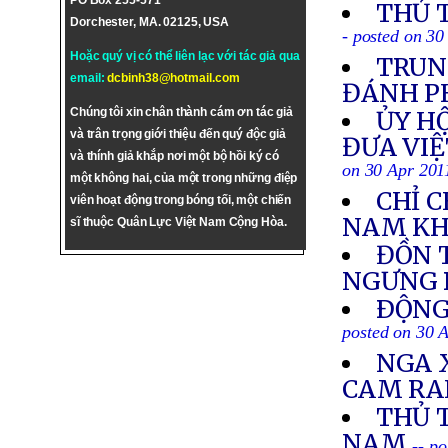
PO Box 255-571
THỦ 
Dorchester, MA. 02125, USA
- posted on 30
Hoặc quý vị có thể liên lạc với tác giả qua
TRUN
email:
dcbinh38@hotmail.com
ĐÁNH P
Chúng tôi xin chân thành cám ơn tác giả
ỦY HỘ
và trân trọng giới thiệu đến quý độc giả
ĐƯA VIỆ
và thính giả khắp nơi một bộ hồi ký có
on 30 Apr 201
một không hai, của một trong những điệp
CHỈ C
viên hoạt động trong bóng tối, một chiến
NAM KH
sĩ thuộc Quân Lực Việt Nam Cộng Hòa.
ĐỒN 
NGƯNG
ÐỘNG 
posted on 30 
NGA 
CAM R
THỦ 
NAM
-- p