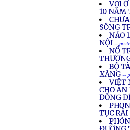
VOI 
10 NĂM 
CHƯA
SÔNG T
NÁO 
NỘI
-- post
NỔ TR
THƯƠN
BỘ TÀ
XĂNG
-- 
VIỆT
CHO AN 
ĐỒNG ĐỂ
PHON
TỤC RẢ
PHÓN
ĐƯỜNG T