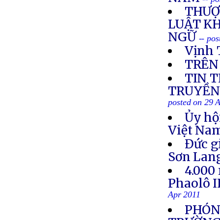
THƯỢ
LUẬT K
NGỮ
-- po
Vịnh 
TRÊN
TIN 
TRUYỀN 
posted on 29 
Ủy hộ
Việt Nam
Đức g
Sơn Lan
4.000
Phaolô I
Apr 2011
PHÓNG