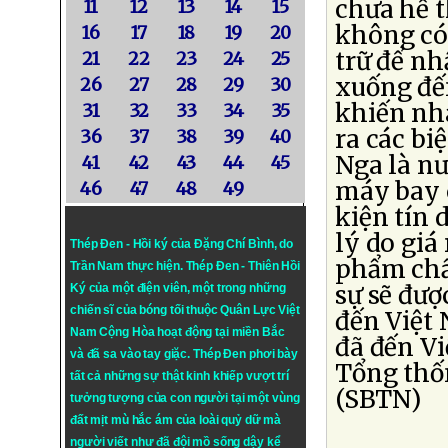
chưa hề t
11
12
13
14
15
không có 
16
17
18
19
20
trữ để nh
21
22
23
24
25
xuống đế
26
27
28
29
30
khiến nh
31
32
33
34
35
ra các bi
36
37
38
39
40
Nga là nư
41
42
43
44
45
máy bay 
46
47
48
49
kiện tín 
lý do giá
Thép Đen - Hồi ký của Đặng Chí Bình
, do
phẩm chất
Trần Nam thực hiện.
Thép Đen
- Thiên Hồi
sự sẽ đượ
Ký của một điện viên, một trong những
chiến sĩ của bóng tối thuộc Quân Lực Việt
đến Việt 
Nam Cộng Hòa hoạt động tại miền Bắc
đã đến Vi
và đã sa vào tay giặc. Thép Đen phơi bày
Tổng thố
tất cả những sự thật kinh khiếp vượt trí
(SBTN)
tưởng tượng của con người tại một vùng
đất mịt mù hắc ám của loài quỷ dữ mà
người viết như đã đội mồ sống dậy kể