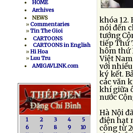
HOME
Archives
NEWS
khóa 12.
»
Commentaries
nói đến 
»
Tin The Gioi
tướng Cộ
CARTOONS
tiếp Thứ
CARTOONS in English
hôm thứ H
»
Hi Hoa
Việt Nam
»
Luu Tru
với nhiều
AMIGAVLINK.com
ký kết. B
các văn k
khí giữa 
nước Cộn
Hà Nội đã
điện hạt 
1
2
3
4
5
công từ 2
6
7
8
9
10