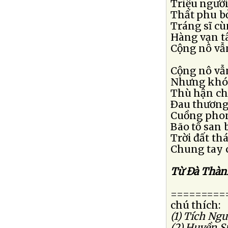
Triệu ngườ
Thất phu bỏ
Tráng sĩ c
Hàng vạn t
Cộng nô vẫ
Cộng nô vẫ
Nhưng khó 
Thù hận ch
Ðau thương
Cuồng phon
Bão tố san 
Trời đất thá
Chung tay 
Từ Ðà Thà
=========
chú thích:
(1) Tích Ng
(2) Huyền S