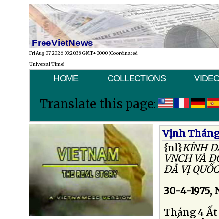
FreeVietNews
Fri Aug 07 2026 03:20:38 GMT+0000 (Coordinated
Universal Time)
HOME
COLLECTIONS
VIDE
Translate this page:
Vịnh Tháng
{nl}
KÍNH D
VNCH VÀ Ð
ÐÃ VỊ QUỐ
30-4-1975,
Tháng 4 Ất