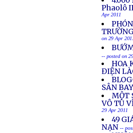
4.000
Phaolô I
Apr 2011
PHÓNG
TRƯỜNG 
on 29 Apr 201
BƯỚM
-- posted on 2
HOA 
ĐIỆN L
BLOG
SÂN BAY
MỘT S
VÔ TÙ V
29 Apr 2011
49 GI
NẠN
-- po