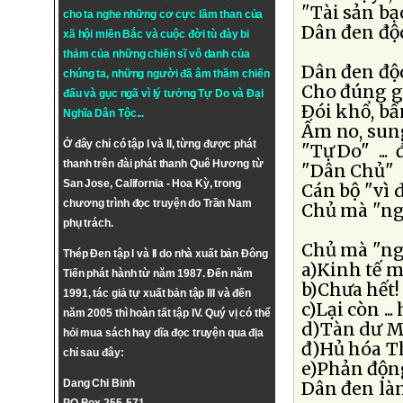
"Tài sản bạ
cho ta nghe những cơ cực lầm than của
Dân đen độc
xã hội miền Bắc và cuộc đời tù đày bi
thảm của những chiến sĩ vô danh của
Dân đen độc
chúng ta, những người đã âm thầm chiến
Cho đúng gi
đấu và gục ngã vì lý tưởng
Tự Do
và
Đại
Ðói khổ, b
Nghĩa Dân Tộc
...
Ấm no, sung
Ở đây chỉ có tập I và II, từng được phát
"Tự Do" ...
thanh trên đài phát thanh Quê Hương từ
"Dân Chủ" 
San Jose, California - Hoa Kỳ, trong
Cán bộ "vì 
chương trình đọc truyện do Trần Nam
Chủ mà "ng
phụ trách.
Chủ mà "ng
Thép Đen tập I và II do nhà xuất bản Đông
a)Kinh tế m
Tiến phát hành từ năm 1987. Đến năm
b)Chưa hết!
1991, tác giả tự xuất bản tập III và đến
c)Lại còn ..
năm 2005 thì hoàn tất tập IV. Quý vị có thể
d)Tàn dư Mỹ
hỏi mua sách hay dĩa đọc truyện qua địa
đ)Hủ hóa Thi
chỉ sau đây:
e)Phản độn
Dang Chi Binh
Dân đen làm