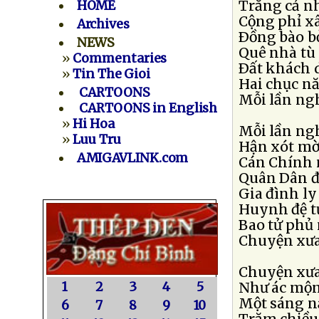
Trắng cả n
HOME
Cộng phỉ xâ
Archives
Ðồng bào b
NEWS
Quê nhà tù 
»
Commentaries
Ðất khách 
»
Tin The Gioi
Hai chục nă
CARTOONS
Mỗi lần ngh
CARTOONS in English
»
Hi Hoa
Mỗi lần ngh
»
Luu Tru
Hận xót mờ
AMIGAVLINK.com
Cán Chính 
Quân Dân đ
Gia đình ly
Huynh đệ t
Bao tử phủ
Chuyện xưa
Chuyện xưa
1
2
3
4
5
Như ác mộn
Một sáng n
6
7
8
9
10