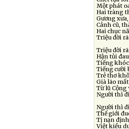
Một phát o
Hai tràng 
Gương xưa,
Cảnh cũ, t
Hai chục nă
Triệu đời r
Triệu đời r
Hận tủi đa
Tiếng khóc
Tiếng cười
Trẻ thơ khô
Già lão mất
Từ lũ Cộng 
Người thì đ
Người thì đ
Thế giới đ
Tị nạn định
Việt kiều d