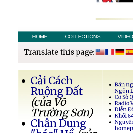
HOME
COLLECTIONS
VIDE
Translate this page:
Cải Cách
Bán ng
Ruộng Đất
Ngôn 
Cơ Sở 
(của Võ
Radio 
Trường Sơn)
Diễn Đ
Khối 8
Chân Dung
Nguyễ
homep