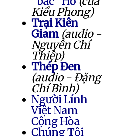
"bác" Hồ
(của
Kiều Phong)
Trại Kiên
Giam
(audio -
Nguyễn Chí
Thiệp)
Thép Đen
(audio - Đặng
Chí Bình)
Người Lính
Việt Nam
Cộng Hòa
Chúng Tôi