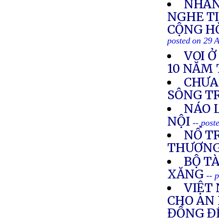
NHÂN
NGHE TI
CỘNG HÒ
posted on 29 
VOI 
10 NĂM 
CHƯA
SÔNG T
NÁO 
NỘI
-- post
NỔ TR
THƯƠN
BỘ TÀ
XĂNG
-- 
VIỆT
CHO AN 
ĐỒNG ĐỂ