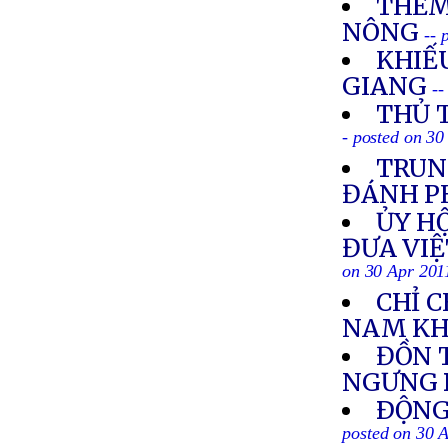
THÊM
NÔNG
-- 
KHIẾU
GIANG
--
THỦ 
- posted on 30
TRUN
ĐÁNH P
ỦY HỘ
ĐƯA VIỆ
on 30 Apr 201
CHỈ C
NAM KH
ĐỒN 
NGƯNG
ÐỘNG 
posted on 30 