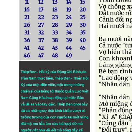
Trăm chiề
11
12
13
14
15
Vợ chồng xa
16
17
18
19
20
Ðất nước rối
21
22
23
24
25
Cảnh đổi ng
26
27
28
29
30
Hai mươi n
31
32
33
34
35
Ba mươi nă
36
37
38
39
40
Cả nước "t
41
42
43
44
45
Vợ hiến thâ
46
47
48
49
Con khoanh
Láng giềng
Bè bạn rình
Thép Đen - Hồi ký của Đặng Chí Bình
, do
"Lao động 
Trần Nam thực hiện.
Thép Đen
- Thiên Hồi
"Nhân dân 
Ký của một điện viên, một trong những
chiến sĩ của bóng tối thuộc Quân Lực Việt
"Nhân dân 
Nam Cộng Hòa hoạt động tại miền Bắc
Mở miệng ô
và đã sa vào tay giặc. Thép Đen phơi bày
"Phản động
tất cả những sự thật kinh khiếp vượt trí
"Xi-A" (CIA
tưởng tượng của con người tại một vùng
"Cứng đầu",
đất mịt mù hắc ám của loài quỷ dữ mà
"Ðồi trụy",
người viết như đã đội mồ sống dậy kể