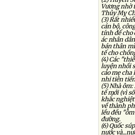
Vương nhờ t
Thủy Mỵ C
(3) Rất nhiề
cán bộ, côn
tính để cho
ác nhân dân"
bán thân mì
tế cho chồng
(4) Các "th
luyện nhồi s
cáo mẹ cha h
nhi tiên tiế
(5) Nhà ôm: 
tế mới (vì 
khắc nghiệt 
về thành ph
lều đều "ôm
đường.
(6) Quốc sú
nước và...nư