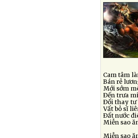
Cam tâm là
Bán rẻ lươn
Mới sớm mô
Ðến trưa m
Ðổi thay t
Vất bỏ sĩ l
Ðất nước đ
Miễn sao ă
Miễn sao ă