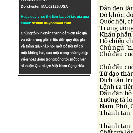
PO Box 255-571
Dorchester, MA. 02125, USA
Dân đen làm
Dở khóc, dở
Hoặc quý vị có thể liên lạc với tác giả qua
Quốc hội, c
email:
dcbinh38@hotmail.com
Trung ương
Khẩu phần t
Chúng tôi xin chân thành cám ơn tác giả
Hộ chiếu ch
và trân trọng giới thiệu đến quý độc giả
Chủ ngủ "nh
và thính giả khắp nơi một bộ hồi ký có
Chủ đầu cu
một không hai, của một trong những điệp
viên hoạt động trong bóng tối, một chiến
Chủ đầu cu
sĩ thuộc Quân Lực Việt Nam Cộng Hòa.
Từ dạo thá
Ðịch tận tr
Lệnh ra ti
Ðầu đàn bỏ
Tướng tá lo
Nam, Phú, C
Thành tan,
Thành tan,
Chết tựa lô