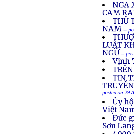
NGA 
CAM R
THỦ 
NAM
-- p
THƯỢ
LUẬT K
NGỮ
-- po
Vịnh 
TRÊN
TIN 
TRUYỀN 
posted on 29 
Ủy hộ
Việt Nam
Đức g
Sơn Lan