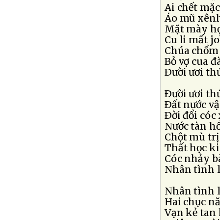
Ai chết mặ
Áo mũ xênh
Mặt mày h
Cu li mất j
Chúa chổm 
Bỏ vợ cua 
Ðười ươi th
Ðười ươi th
Ðất nước v
Ðời đổi cóc
Nước tàn hổ
Chột mù trị
Thất học k
Cóc nhảy bà
Nhân tình l
Nhân tình l
Hai chục nă
Vạn kẻ tan