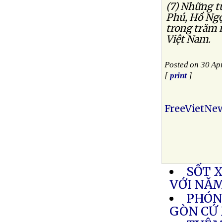
(7) Những 
Phú, Hồ Ngọ
trong trăm 
Việt Nam.
Posted on 30 Ap
[
print
]
FreeVietNe
SỐT 
VỚI NĂ
PHÓNG
GÒN CỨ