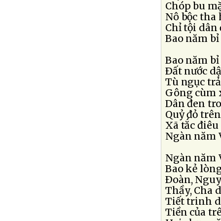
Chóp bu mặc
Nô bộc tha 
Chỉ tội dâ
Bao năm bỉ
Bao năm bỉ
Ðất nước d
Tù ngục trả
Gông cùm x
Dân đen tr
Quỷ đỏ trên
Xã tắc điêu 
Ngàn năm V
Ngàn năm V
Bao kẻ lòn
Ðoàn, Nguyễ
Thầy, Cha d
Tiết trinh 
Tiền của tr