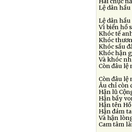
Hai chục nă
Lệ dân hầu
Lệ dân hầu
Vì biển hồ 
Khóc tế an
Khóc thươn
Khóc sầu đ
Khóc hận g
Và khóc nh
Còn đâu lệ
Còn đâu lệ
Âu chỉ còn
Hận lũ Cộn
Hận bầy vo
Hận tên Hồ
Hận đám ta
Và hận lòng
Cam tâm là