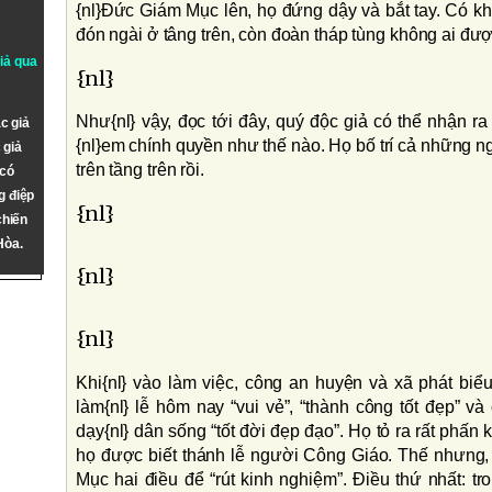
{nl}Ðức Giám Mục lên, họ đứng dậy và bắt tay. Có kho
đón ngài ở tâng trên, còn đoàn tháp tùng không ai đượ
giả qua
{nl}
Như{nl} vậy, đọc tới đây, quý độc giả có thể nhận r
c giả
{nl}em chính quyền như thế nào. Họ bố trí cả những n
 giả
trên tầng trên rồi.
 có
g điệp
{nl}
chiến
Hòa.
{nl}
{nl}
Khi{nl} vào làm việc, công an huyện và xã phát bi
làm{nl} lễ hôm nay “vui vẻ”, “thành công tốt đẹp”
dạy{nl} dân sống “tốt đời đẹp đạo”. Họ tỏ ra rất phấn k
họ được biết thánh lễ người Công Giáo. Thế nhưng
Mục hai điều để “rút kinh nghiệm”. Ðiều thứ nhất: tr