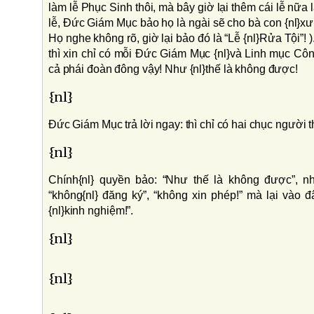
làm lễ Phục Sinh thôi, mà bây giờ lại thêm cái lễ nữa 
lễ, Ðức Giám Mục bảo họ là ngài sẽ cho bà con {nl}xưn
Họ nghe không rõ, giờ lại bảo đó là “Lễ {nl}Rửa Tội”! 
thì xin chỉ có mỗi Ðức Giám Mục {nl}và Linh mục Công
cả phái đoàn đông vậy! Như {nl}thế là không được!
{nl}
Ðức Giám Mục trả lời ngay: thì chỉ có hai chục người t
{nl}
Chính{nl} quyền bảo: “Như thế là không được”, nh
“không{nl} đăng ký”, “không xin phép!” mà lại vào đâ
{nl}kinh nghiệm!”.
{nl}
{nl}