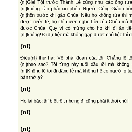
{nl}Giải Tội trước Thánh Lễ cũng như các ông rửa
{nl}không cần phải xin phép. Người Công Giáo chún
{nl}hồn trước khi gặp Chúa. Nếu họ không rửa thì m
được rước lễ, họ chỉ được nghe Lời của Chúa mà thô
được Chúa. Quý vị có mừng cho họ khi đi ăn ti
{nl}không! Ði dự tiệc mà không gặp được chủ tiệc thì đ
{nl}
Ðiều{nl} thứ hai: Về phái đoàn của tôi. Chẳng lẽ t
{nl}theo sao? Tôi từng này tuổi đầu rồi mà không 
{nl}Không lẽ tôi đi dâng lễ mà không hề có người giú
bàn thờ ạ?
{nl}
Họ lại bảo: thì biết rồi, nhưng đi cũng phải ít thôi chứ!
{nl}
{nl}