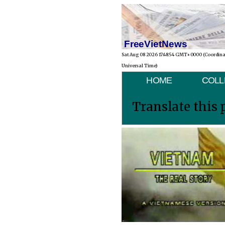
FreeVietNews
Sat Aug 08 2026 17:48:54 GMT+0000 (Coordin
Universal Time)
HOME
COLL
Translate this 