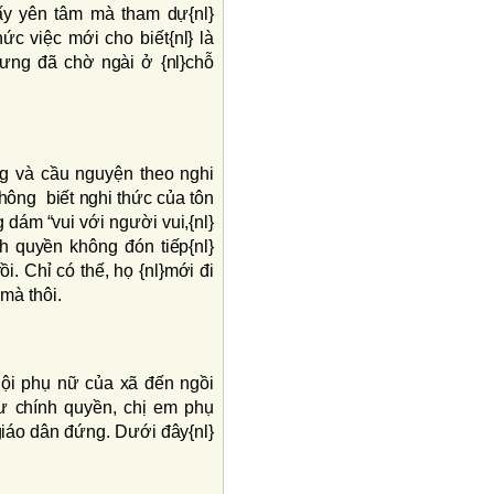
ấy yên tâm mà tham dự{nl}
ức việc mới cho biết{nl} là
ưng đã chờ ngài ở {nl}chỗ
ng và cầu nguyện theo nghi
hông biết nghi thức của tôn
 dám “vui với người vui,{nl}
h quyền không đón tiếp{nl}
i. Chỉ có thế, họ {nl}mới đi
mà thôi.
Hội phụ nữ của xã đến ngồi
hư chính quyền, chị em phụ
 giáo dân đứng. Dưới đây{nl}