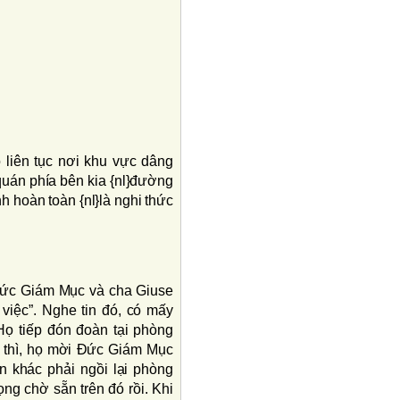
o liên tục nơi khu vực dâng
 quán phía bên kia {nl}đường
h hoàn toàn {nl}là nghi thức
 Ðức Giám Mục và cha Giuse
việc”. Nghe tin đó, có mấy
Họ tiếp đón đoàn tại phòng
c thì, họ mời Ðức Giám Mục
n khác phải ngồi lại phòng
ọng chờ sẵn trên đó rồi. Khi