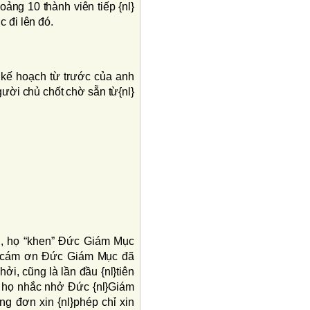
ảng 10 thành viên tiếp {nl}
c đi lên đó.
a kế hoạch từ trước của anh
gười chủ chốt chờ sẵn từ{nl}
ểu, họ “khen” Ðức Giám Mục
 và cám ơn Ðức Giám Mục đã
hởi, cũng là lần đầu {nl}tiên
, họ nhắc nhở Ðức {nl}Giám
ong đơn xin {nl}phép chỉ xin