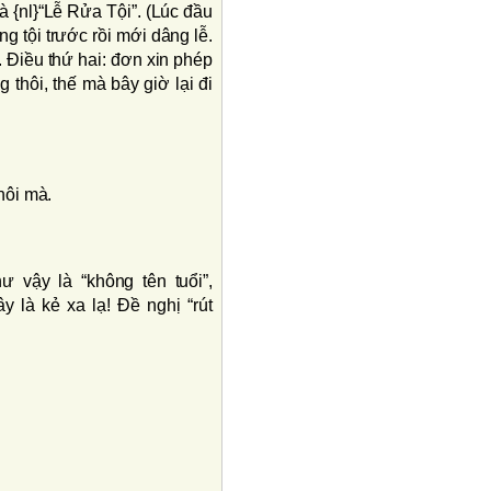
là {nl}“Lễ Rửa Tội”. (Lúc đầu
g tội trước rồi mới dâng lễ.
). Ðiều thứ hai: đơn xin phép
 thôi, thế mà bây giờ lại đi
hôi mà.
ư vậy là “không tên tuổi”,
y là kẻ xa lạ! Ðề nghị “rút