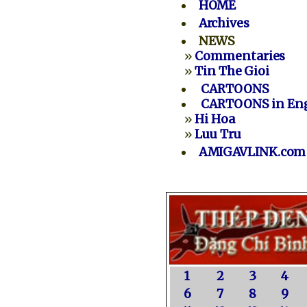
HOME
Archives
NEWS
»
Commentaries
»
Tin The Gioi
CARTOONS
CARTOONS in Eng
»
Hi Hoa
»
Luu Tru
AMIGAVLINK.com
1
2
3
4
6
7
8
9