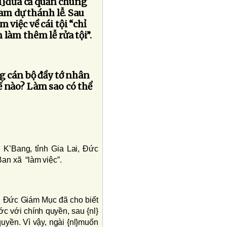
nl}đưa cả quần chúng
ham dự thánh lễ. Sau
 việc về cái tội “chỉ
 làm thêm lễ rửa tội”.
g cán bộ đầy tớ nhân
ế nào? Làm sao có thể
 K’Bang, tỉnh Gia Lai, Ðức
an xã “làm việc”.
ê, Ðức Giám Mục đã cho biết
c với chính quyền, sau {nl}
quyền. Vì vậy, ngài {nl}muốn