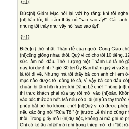
{nl}
Ðức{nl} Giám Mục nói lại với họ rằng: khi tôi ngh
{nl}thân tôi, tôi cảm thấy nó “sao sao ấy!”. Các anh 
nhưng tôi thấy như vậy nó “sao sao ấy!”.
{nl}
Ðiều{nl} thứ nhất: Thánh lễ của người Công Giáo chún
{nl}cũng giống nhau thôi. Quý vị có cho tôi 10 tiếng, 1
sức làm nổi đâu. Thời lượng một Thánh Lễ là nó g
nay, tôi dự định 7 giờ 30 tới Ủy Ban thăm quý vị và 8 gi
là tôi đi về. Nhưng mà tôi thấy bà con anh chị em 
mục nào được tới dâng lễ cả, vì vậy bà con đâu có{
chuẩn bị tâm hồn trước khi Dâng Lễ chứ! Thông {nl}th
thì thực khách phải rửa tay rồi mới vào {nl}bàn. Kh
vào bốc thức ăn hết. Mà nếu có ai đi {nl}rửa tay trước k
phép bắt bớ họ không chứ! {nl}Quý vị có được phé
nếu các ông nói “Rửa Tội” {nl}trước Lễ thì nó cũng n
thôi. Trong giấy mời {nl}dự tiệc, không ai mà ghi rõ p
Chỉ có kẻ ấu {nl}trĩ mới ghi trong thiệp mời chi “tiết r