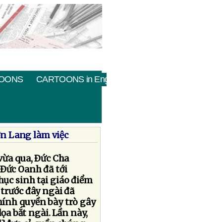
OONS
CARTOONS in English
n Lang làm việc
vừa qua, Ðức Cha
Ðức Oanh đã tới
hục sinh tại giáo điểm
trước đây ngài đã
hính quyền bày trò gây
ọa bắt ngài. Lần này,