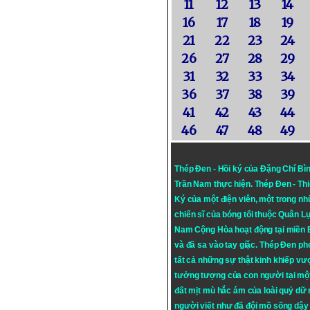
11
12
13
14
16
17
18
19
21
22
23
24
26
27
28
29
31
32
33
34
36
37
38
39
41
42
43
44
46
47
48
49
Thép Đen - Hồi ký của Đặng Chí Bì
Trần Nam thực hiện.
Thép Đen
- Th
Ký của một điện viên, một trong n
chiến sĩ của bóng tối thuộc Quân L
Nam Cộng Hòa hoạt động tại miền
và đã sa vào tay giặc. Thép Đen ph
tất cả những sự thật kinh khiếp vượ
tưởng tượng của con người tại mộ
đất mịt mù hắc ám của loài quỷ dữ
người viết như đã đội mồ sống dậy