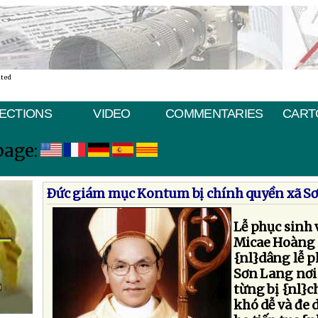
ated
ECTIONS
VIDEO
COMMENTARIES
CART
page:
Ðức giám mục Kontum bị chính quyền xã Sơ
Lễ phục sinh 
Micae Hoàng 
{nl}dâng lễ p
Sơn Lang nơi 
từng bị {nl}c
khó dễ và đe d