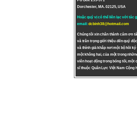
PO Box 255-571
Dorchester, MA. 02125, USA
Hoặc quý vị có thể liên lạc với tác 
email:
dcbinh38@hotmail.com
Chúng tôi xin chân thành cám ơn tá
và trân trọng giới thiệu đến quý độc
và thính giả khắp nơi một bộ hồi ký
một không hai, của một trong nhữn
viên hoạt động trong bóng tối, một 
sĩ thuộc Quân Lực Việt Nam Cộng 