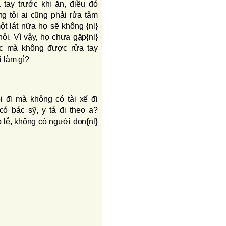
 tay trước khi ăn, điều đó
g tôi ai cũng phải rửa tâm
ột lát nữa họ sẽ không {nl}
i. Vì vậy, họ chưa gặp{nl}
ệc mà không được rửa tay
i làm gì?
ôi đi mà không có tài xế đi
có bác sỹ, y tá đi theo ạ?
p lễ, không có người dọn{nl}