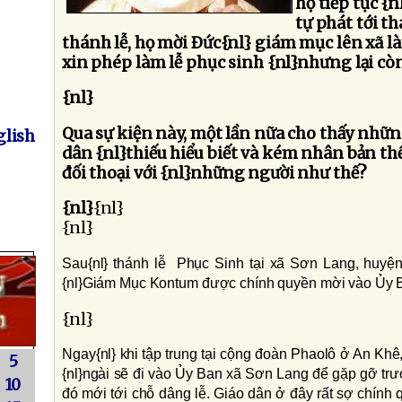
họ tiếp tục {
tự phát tới t
thánh lễ, họ mời Ðức{nl} giám mục lên xã làm
xin phép làm lễ phục sinh {nl}nhưng lại còn
{nl}
Qua sự kiện này, một lần nữa cho thấy nhữn
lish
dân {nl}thiếu hiểu biết và kém nhân bản th
đối thoại với {nl}những người như thế?
{nl}
{nl}
{nl}
Sau{nl} thánh lễ Phục Sinh tại xã Sơn Lang, huyện
{nl}Giám Mục Kontum được chính quyền mời vào Ủy B
{nl}
Ngay{nl} khi tập trung tại cộng đoàn Phaolô ở An Kh
5
{nl}ngài sẽ đi vào Ủy Ban xã Sơn Lang để gặp gỡ trướ
10
đó mới tới chỗ dâng lễ. Giáo dân ở đây rất sợ chính 