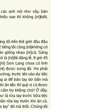
e các anh nói như vậy, bản
hiểu sao thì không {nl}biết,
g tôi trên thế giới đâu đâu
2 tiếng tôi cũng {nl}không có
ần giống nhau {nl}cả. Sáng
ờ là {nl}tôi dâng lễ, 8 giờ 45
ở{nl} Sơn Lang chưa có linh
nl} được xưng tội. Họ phải
ường, trước khi vào dự tiệc
ông ai để bàn tay dơ bẩn mà
hi ăn tiệc thì quý vị có được
p cấm họ không chứ! Ở đây,
hư là rửa tay trước bữa tiệc
hần rửa tay trước khi ăn cả.
ửa tay” đó mà thôi. Chúng tôi