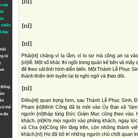
{nl}
n của
bi
ủa
{nl}
 chiến
à
Đại
{nl}
phát
Phải{nl} chăng vì lạ lẫm, vì lo sợ mà công an ra và
ng từ
{nl}lễ. Một số khác thì ngồi trong quán kế bên và mấy
g
để theo sát tình hình diễn biến. Một Thánh Lễ Phục Sin
Nam
thánh thiện tinh tuyền lại bị nghi ngờ và theo dõi.
n Đông
{nl}
năm
Ðiều{nl} quan trọng hơn, sau Thánh Lễ Phục Sinh,
đến
Phạm {nl}Minh Công đã bị mời vào Ủy Ban xã “làm 
 có thể
người {nl}tháp tùng Ðức Giám Mục cũng theo vào. 
a địa
khách. {nl}Khi mọi người vào phòng khách, ngay tứ
và Cha {nl}Công lên tầng trên, còn những thành viê
khách.{nl} Họ đã bố trí những người chủ chốt quan tr