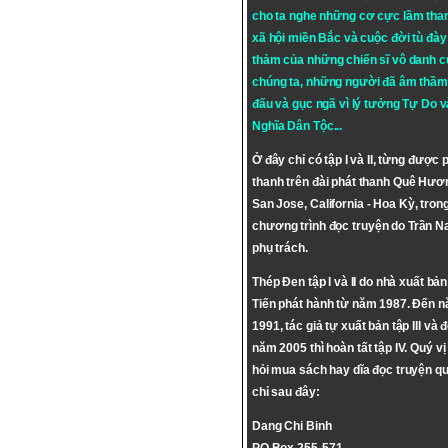
cho ta nghe những cơ cực lầm tha
xã hội miền Bắc và cuộc đời tù đày 
thảm của những chiến sĩ vô danh c
chúng ta, những người đã âm thầm
đấu và gục ngã vì lý tưởng
Tự Do
v
Nghĩa Dân Tộc
...
Ở đây chỉ có tập I và II, từng được 
thanh trên đài phát thanh Quê Hươ
San Jose, California - Hoa Kỳ, tron
chương trình đọc truyện do Trần 
phụ trách.
Thép Đen tập I và II do nhà xuất bả
Tiến phát hành từ năm 1987. Đến 
1991, tác giả tự xuất bản tập III và 
năm 2005 thì hoàn tất tập IV. Quý vị
hỏi mua sách hay dĩa đọc truyện qu
chỉ sau đây:
Dang Chi Binh