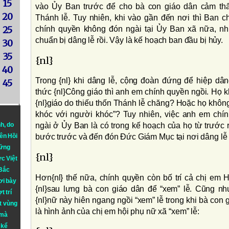
15
vào Ủy Ban trước để cho bà con giáo dân cảm th
20
Thánh lễ. Tuy nhiên, khi vào gần đến nơi thì Ban ch
25
chính quyền không đón ngài tại Ủy Ban xã nữa, nh
chuẩn bị dâng lễ rồi. Vậy là kế hoạch ban đầu bị hủy.
30
35
{nl}
40
Trong {nl} khi dâng lễ, cộng đoàn đứng để hiệp dâ
45
thức {nl}Công giáo thì anh em chính quyền ngồi. Họ k
{nl}giáo do thiếu thốn Thánh lễ chăng? Hoặc họ không
khóc với người khóc”? Tuy nhiên, việc anh em chín
nh
, do
ngài ở Ủy Ban là có trong kế hoạch của họ từ trước rồ
iên Hồi
bước trước và đến đón Ðức Giám Mục tại nơi dâng lễ 
hững
{nl}
ực Việt
 Bắc
Hơn{nl} thế nữa, chính quyền còn bố trí cả chị em 
ơi bày
{nl}sau lưng bà con giáo dân để “xem” lễ. Cũng n
t trí
{nl}nữ này hiên ngang ngồi “xem” lễ trong khi bà con
t vùng
là hình ảnh của chị em hội phụ nữ xã “xem” lễ:
 mà
 kể