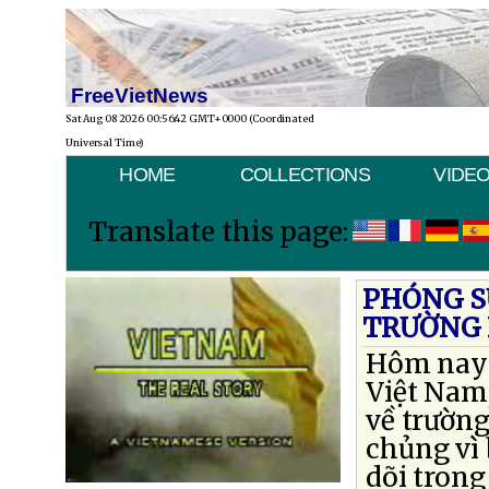
FreeVietNews
Sat Aug 08 2026 00:56:42 GMT+0000 (Coordinated
Universal Time)
HOME
COLLECTIONS
VIDE
Translate this page:
PHÓNG SỰ
TRƯỜNG H
Hôm nay t
Việt Nam,
về trường
chủng vì 
dõi trong