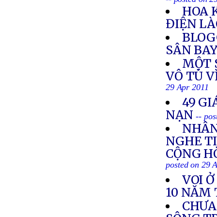
HOA 
ĐIỆN L
BLOG
SÂN BAY
MỘT S
VÔ TÙ V
29 Apr 2011
49 GI
NẠN
-- po
NHÂN
NGHE TI
CỘNG HÒ
posted on 29 
VOI 
10 NĂM 
CHƯA