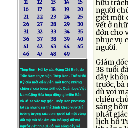
hữu trách
11
12
13
14
15
người chứ
16
17
18
19
20
giết một
21
22
23
24
25
vết ở nhữ
26
27
28
29
30
đớn cho v
31
32
33
34
35
phục vụ 
36
37
38
39
40
người.
41
42
43
44
45
46
47
48
49
Giám đốc
38 tuổi đ
Thép Đen - Hồi ký của Đặng Chí Bình
, do
đây không
Trần Nam thực hiện.
Thép Đen
- Thiên Hồi
trước, bà
Ký của một điện viên, một trong những
chiến sĩ của bóng tối thuộc Quân Lực Việt
dù voi ma
Nam Cộng Hòa hoạt động tại miền Bắc
chiều ch
và đã sa vào tay giặc. Thép Đen phơi bày
sáng hôm
tất cả những sự thật kinh khiếp vượt trí
phát giác
tưởng tượng của con người tại một vùng
lịch hồ 
đất mịt mù hắc ám của loài quỷ dữ mà
người viết như đã đội mồ sống dậy kể