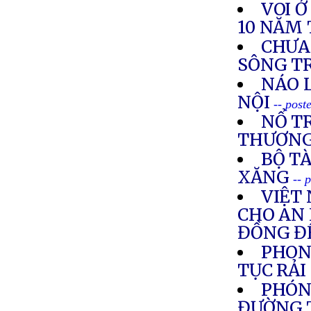
VOI 
10 NĂM 
CHƯA
SÔNG T
NÁO 
NỘI
-- post
NỔ TR
THƯƠN
BỘ TÀ
XĂNG
-- 
VIỆT
CHO AN 
ĐỒNG ĐỂ
PHON
TỤC RẢ
PHÓN
ĐƯỜNG T