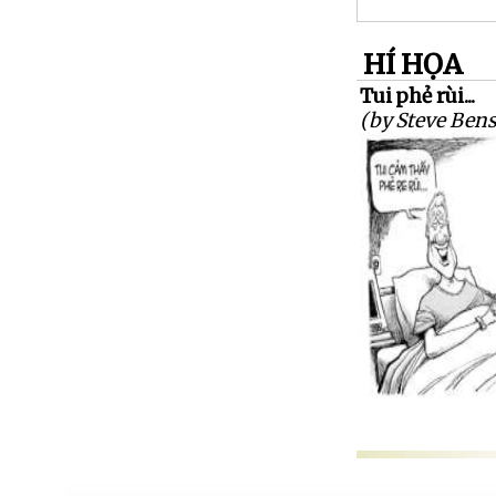
HÍ HỌA
Tui phẻ rùi...
(by Steve Ben