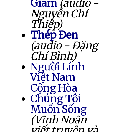
Giam
(audio -
Nguyễn Chí
Thiệp)
Thép Đen
(audio - Đặng
Chí Bình)
Người Lính
Việt Nam
Cộng Hòa
Chúng Tôi
Muốn Sống
(Vĩnh Noãn
viết truyện và