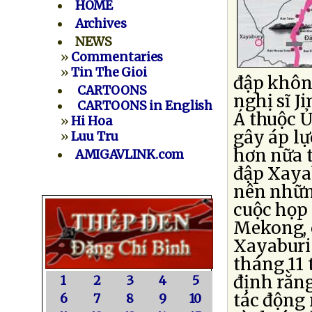
HOME
Archives
NEWS
»
Commentaries
»
Tin The Gioi
đập khôn
CARTOONS
nghị sĩ J
CARTOONS in English
Á thuộc 
»
Hi Hoa
gây áp lự
»
Luu Tru
hơn nữa t
AMIGAVLINK.com
đập Xaya
nên những
cuộc họp 
Mekong, c
Xayaburi 
tháng 11 
định rằng
1
2
3
4
5
tác động 
6
7
8
9
10