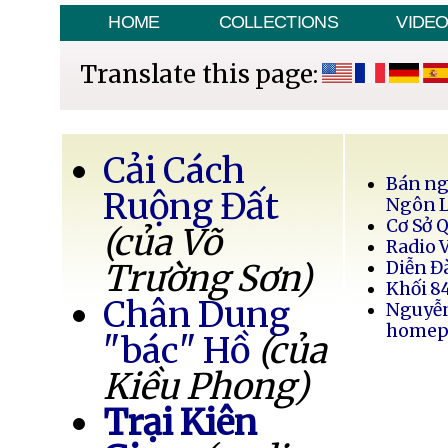
HOME
COLLECTIONS
VIDE
Translate this page:
Cải Cách
Bán ng
Ruộng Đất
Ngôn 
Cơ Sở 
(của Võ
Radio 
Trường Sơn)
Diễn Đ
Khối 8
Chân Dung
Nguyễ
homep
"bác" Hồ
(của
Kiều Phong)
Trại Kiên