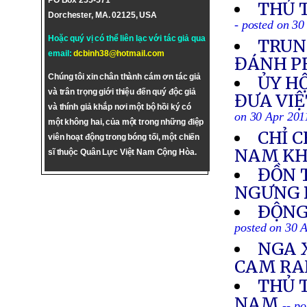
PO Box 255-571
THỦ 
Dorchester, MA. 02125, USA
- posted on 30
Hoặc quý vị có thể liên lạc với tác giả qua
TRUN
email:
dcbinh38@hotmail.com
ĐÁNH P
Chúng tôi xin chân thành cám ơn tác giả
ỦY HỘ
và trân trọng giới thiệu đến quý độc giả
ĐƯA VIỆ
và thính giả khắp nơi một bộ hồi ký có
on 30 Apr 201
một không hai, của một trong những điệp
CHỈ C
viên hoạt động trong bóng tối, một chiến
NAM KH
sĩ thuộc Quân Lực Việt Nam Cộng Hòa.
ĐỒN 
NGƯNG
ÐỘNG 
posted on 30 
NGA 
CAM R
THỦ 
NAM
-- p