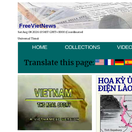
FreeVietNews
Sat Aug 08 2026 13:58:37 GMT+0000 (Coordinated
Universal Time)
HOME
COLLECTIONS
VIDE
Translate this page:
HOA KỲ 
ÐIỆN LÀ