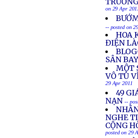
TRƯỜNG 
on 29 Apr 201
BƯỚM
-- posted on 2
HOA 
ĐIỆN L
BLOG
SÂN BAY
MỘT S
VÔ TÙ V
29 Apr 2011
49 GI
NẠN
-- po
NHÂN
NGHE TI
CỘNG HÒ
posted on 29 