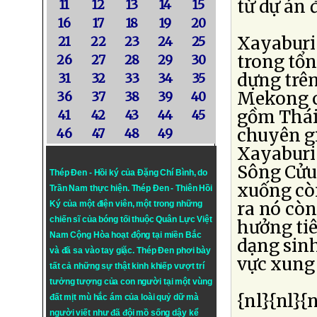
từ dự án 
11
12
13
14
15
16
17
18
19
20
Xayaburi 
21
22
23
24
25
trong tổn
26
27
28
29
30
dựng trê
31
32
33
34
35
Mekong c
36
37
38
39
40
gồm Thái,
41
42
43
44
45
chuyên gi
46
47
48
49
Xayaburi
Sông Cửu
Thép Đen - Hồi ký của Đặng Chí Bình
, do
xuống cò
Trần Nam thực hiện.
Thép Đen
- Thiên Hồi
ra nó còn
Ký của một điện viên, một trong những
chiến sĩ của bóng tối thuộc Quân Lực Việt
hưởng tiê
Nam Cộng Hòa hoạt động tại miền Bắc
dạng sin
và đã sa vào tay giặc. Thép Đen phơi bày
vực xung
tất cả những sự thật kinh khiếp vượt trí
tưởng tượng của con người tại một vùng
{nl}{nl}{n
đất mịt mù hắc ám của loài quỷ dữ mà
người viết như đã đội mồ sống dậy kể