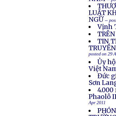
THƯỢ
LUẬT K
NGỮ
-- po
Vịnh 
TRÊN
TIN 
TRUYỀN 
posted on 29 
Ủy hộ
Việt Nam
Đức g
Sơn Lan
4.000
Phaolô I
Apr 2011
PHÓNG