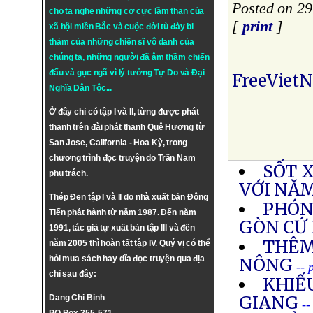
Posted on 29
cho ta nghe những cơ cực lầm than của
[
print
]
xã hội miền Bắc và cuộc đời tù đày bi
thảm của những chiến sĩ vô danh của
chúng ta, những người đã âm thầm chiến
đấu và gục ngã vì lý tưởng
Tự Do
và
Đại
FreeViet
Nghĩa Dân Tộc
...
Ở đây chỉ có tập I và II, từng được phát
thanh trên đài phát thanh Quê Hương từ
San Jose, California - Hoa Kỳ, trong
chương trình đọc truyện do Trần Nam
SỐT 
phụ trách.
VỚI NĂ
Thép Đen tập I và II do nhà xuất bản Đông
PHÓNG
Tiến phát hành từ năm 1987. Đến năm
GÒN CỨ
1991, tác giả tự xuất bản tập III và đến
THÊM
năm 2005 thì hoàn tất tập IV. Quý vị có thể
hỏi mua sách hay dĩa đọc truyện qua địa
NÔNG
-- 
chỉ sau đây:
KHIẾU
GIANG
Dang Chi Binh
--