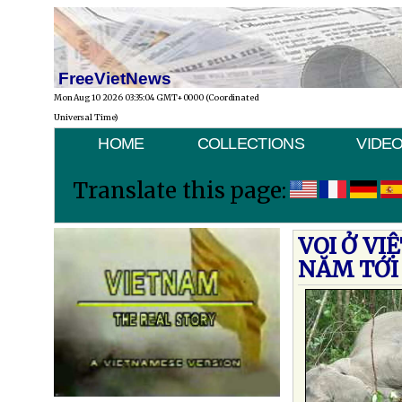
FreeVietNews
Mon Aug 10 2026 03:35:04 GMT+0000 (Coordinated
Universal Time)
HOME
COLLECTIONS
VIDE
Translate this page:
VOI Ở V
NĂM TỚI