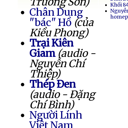
Trường Sơn)
Khối 8
Chân Dung
Nguyễ
homep
"bác" Hồ
(của
Kiều Phong)
Trại Kiên
Giam
(audio -
Nguyễn Chí
Thiệp)
Thép Đen
(audio - Đặng
Chí Bình)
Người Lính
Việt Nam