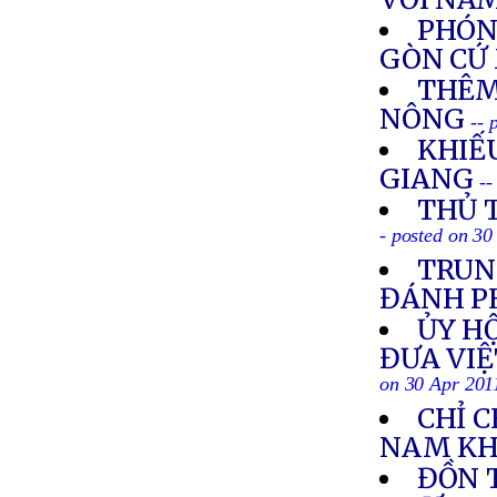
PHÓNG
GÒN CỨ
THÊM
NÔNG
-- 
KHIẾU
GIANG
--
THỦ 
- posted on 30
TRUN
ĐÁNH P
ỦY HỘ
ĐƯA VIỆ
on 30 Apr 201
CHỈ C
NAM KH
ĐỒN 