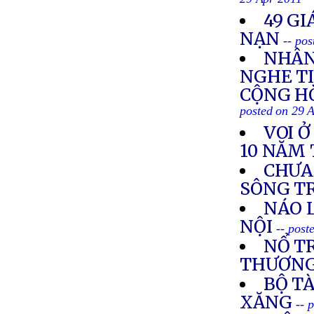
29 Apr 2011
49 GI
NẠN
-- po
NHÂN
NGHE TI
CỘNG HÒ
posted on 29 
VOI 
10 NĂM 
CHƯA
SÔNG T
NÁO 
NỘI
-- post
NỔ TR
THƯƠN
BỘ TÀ
XĂNG
-- 