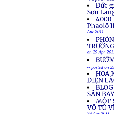
Đức g
Sơn Lan
4.000
Phaolô I
Apr 2011
PHÓNG
TRƯỜNG 
on 29 Apr 201
BƯỚM
-- posted on 2
HOA 
ĐIỆN L
BLOG
SÂN BAY
MỘT S
VÔ TÙ V