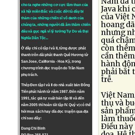
Nam đã th
cho ta nghe những cơ cực lầm than của
Java khi 
xã hội miền Bắc và cuộc đời tù đày bi
của Việt 
thảm của những chiến sĩ vô danh của
hoang dã 
chúng ta, những người đã âm thầm chiến
nhưng nh
đấu và gục ngã vì lý tưởng
Tự Do
và
Đại
quá chậm
Nghĩa Dân Tộc
...
còn thêm
Ở đây chỉ có tập I và II, từng được phát
cần thêm 
thanh trên đài phát thanh Quê Hương từ
hành độn
San Jose, California - Hoa Kỳ, trong
chương trình đọc truyện do Trần Nam
phải bắt 
phụ trách.
trễ.
Thép Đen tập I và II do nhà xuất bản Đông
Tiến phát hành từ năm 1987. Đến năm
Việt Nam 
1991, tác giả tự xuất bản tập III và đến
thụ và b
năm 2005 thì hoàn tất tập IV. Quý vị có thể
sản phẩm
hỏi mua sách hay dĩa đọc truyện qua địa
làm thuốc,
chỉ sau đây:
Ðiều này 
Dang Chi Binh
dọa. Hệ t