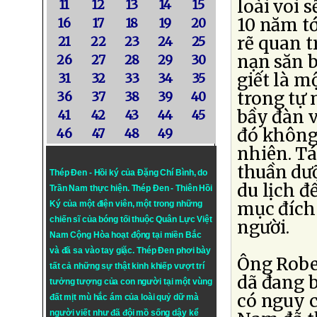
loài voi 
11
12
13
14
15
10 năm tớ
16
17
18
19
20
rẽ quan t
21
22
23
24
25
nạn săn b
26
27
28
29
30
giết là m
31
32
33
34
35
trong tự 
36
37
38
39
40
bầy đàn v
41
42
43
44
45
đó không 
46
47
48
49
nhiên. Tá
thuần dưỡ
Thép Đen - Hồi ký của Đặng Chí Bình
, do
du lịch đ
Trần Nam thực hiện.
Thép Đen
- Thiên Hồi
mục đích 
Ký của một điện viên, một trong những
chiến sĩ của bóng tối thuộc Quân Lực Việt
người.
Nam Cộng Hòa hoạt động tại miền Bắc
và đã sa vào tay giặc. Thép Đen phơi bày
Ông Robe
tất cả những sự thật kinh khiếp vượt trí
dã đang b
tưởng tượng của con người tại một vùng
có nguy c
đất mịt mù hắc ám của loài quỷ dữ mà
người viết như đã đội mồ sống dậy kể