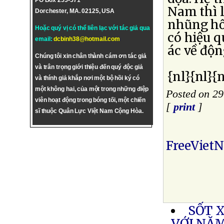
PO Box 255-571
Nam thì l
Dorchester, MA. 02125, USA
nhũng hối
Hoặc quý vị có thể liên lạc với tác giả qua
có hiệu q
email:
dcbinh38@hotmail.com
ác về độn
Chúng tôi xin chân thành cám ơn tác giả
và trân trọng giới thiệu đến quý độc giả
{nl}{nl}{n
và thính giả khắp nơi một bộ hồi ký có
một không hai, của một trong những điệp
Posted on 29
viên hoạt động trong bóng tối, một chiến
[
print
]
sĩ thuộc Quân Lực Việt Nam Cộng Hòa.
FreeViet
SỐT 
VỚI NĂ