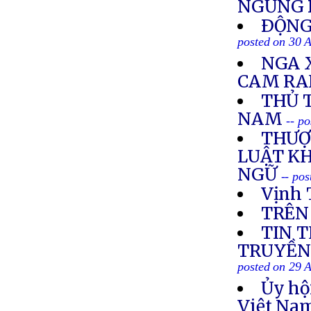
NGƯNG
ÐỘNG 
posted on 30 
NGA 
CAM R
THỦ 
NAM
-- p
THƯỢ
LUẬT K
NGỮ
-- po
Vịnh 
TRÊN
TIN 
TRUYỀN 
posted on 29 
Ủy hộ
Việt Nam