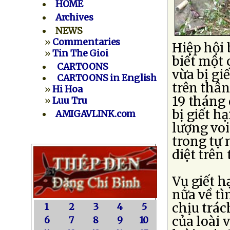
HOME
Archives
NEWS
»
Commentaries
Hiệp hội
»
Tin The Gioi
biết một 
CARTOONS
vừa bị gi
CARTOONS in English
trên thân
»
Hi Hoa
19 tháng 
»
Luu Tru
bị giết h
AMIGAVLINK.com
lượng voi
trong tự 
diệt trên
Vụ giết h
nữa về tì
chịu trác
1
2
3
4
5
của loài 
6
7
8
9
10