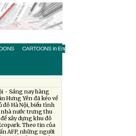
OONS
CARTOONS in English
ội - Sáng nay hàng
ân Hưng Yên đã kéo về
 đô Hà Nội, biểu tình
c nhà nước trưng thu
ọ để xây dựng khu đô
 Ecopark. Theo tin của
ấn AFP, những người