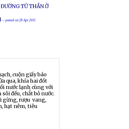
N ĐƯỜNG TỬ THẦN Ở
I
-- posted on 28 Apr 2011
 sạch, cuộn giấy báo
a qua, khía hai đốt
ồi nước lạnh cùng với
 sôi đều, chắt bỏ nước.
i gừng, rượu vang,
, hạt nêm, tiêu