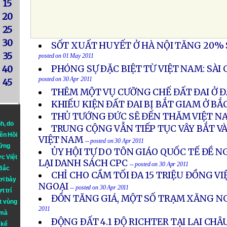
15
20
25
30
SỐT XUẤT HUYẾT Ở HÀ NỘI TĂNG 20% 
35
posted on 01 May 2011
PHÓNG SỰ ÐẶC BIỆT TỪ VIỆT NAM: SÀI
40
posted on 30 Apr 2011
45
THÊM MỘT VỤ CƯỠNG CHẾ ĐẤT ĐAI Ở 
KHIẾU KIỆN ĐẤT ĐAI BỊ BẮT GIAM Ở BẮ
THỦ TƯỚNG ĐỨC SẼ ĐẾN THĂM VIỆT N
nh
, do
TRUNG CỘNG VẪN TIẾP TỤC VÂY BẮT V
iên Hồi
VIỆT NAM
-- posted on 30 Apr 2011
hững
ỦY HỘI TỰ DO TÔN GIÁO QUỐC TẾ ĐỀ N
ực Việt
LẠI DANH SÁCH CPC
-- posted on 30 Apr 2011
 Bắc
CHỈ CHO CẦM TỐI ĐA 15 TRIỆU ĐỒNG V
ơi bày
NGOẠI
-- posted on 30 Apr 2011
t trí
ĐỒN TĂNG GIÁ, MỘT SỐ TRẠM XĂNG 
t vùng
2011
 mà
ÐỘNG ÐẤT 4.1 ÐỘ RICHTER TẠI LAI CHÂ
 kể