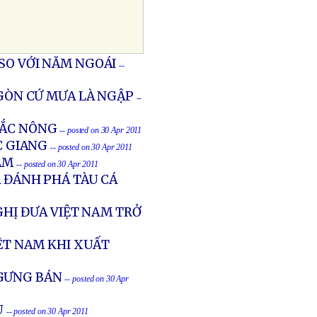
SO VỚI NĂM NGOÁI
--
 GÒN CỨ MƯA LÀ NGẬP
--
ĐẮC NÔNG
-- posted on 30 Apr 2011
C GIANG
-- posted on 30 Apr 2011
AM
-- posted on 30 Apr 2011
À ĐÁNH PHÁ TÀU CÁ
GHỊ ĐƯA VIỆT NAM TRỞ
IỆT NAM KHI XUẤT
NGƯNG BÁN
-- posted on 30 Apr
U
-- posted on 30 Apr 2011