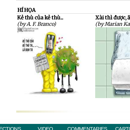
HÍ HỌA
Kẻ thù của kẻ thù...
Xài thì được, 
(by A. F. Branco)
(by Marian K
ECTIONS
VIDEO
COMMENTARIES
CART