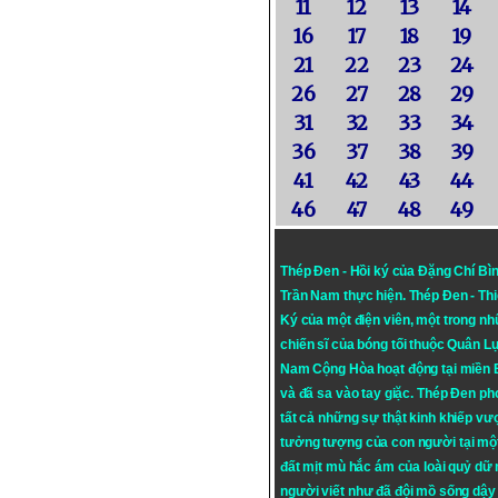
11
12
13
14
16
17
18
19
21
22
23
24
26
27
28
29
31
32
33
34
36
37
38
39
41
42
43
44
46
47
48
49
Thép Đen - Hồi ký của Đặng Chí Bì
Trần Nam thực hiện.
Thép Đen
- Th
Ký của một điện viên, một trong n
chiến sĩ của bóng tối thuộc Quân L
Nam Cộng Hòa hoạt động tại miền
và đã sa vào tay giặc. Thép Đen ph
tất cả những sự thật kinh khiếp vượ
tưởng tượng của con người tại mộ
đất mịt mù hắc ám của loài quỷ dữ
người viết như đã đội mồ sống dậy