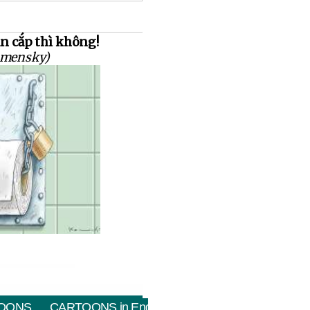
ăn cắp thì không!
amensky)
OONS
CARTOONS in English