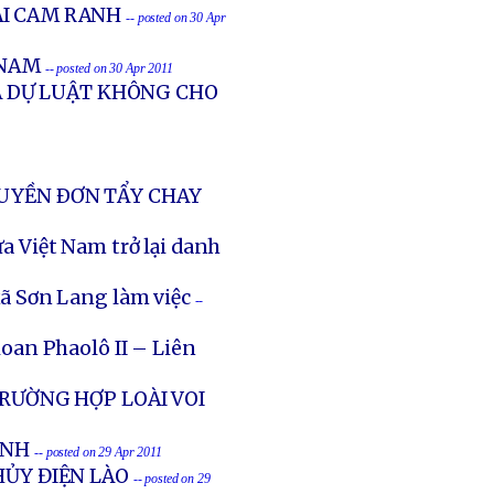
ẠI CAM RANH
-- posted on 30 Apr
 NAM
-- posted on 30 Apr 2011
A DỰ LUẬT KHÔNG CHO
RUYỀN ÐƠN TẨY CHAY
ưa Việt Nam trở lại danh
ã Sơn Lang làm việc
--
oan Phaolô II – Liên
TRƯỜNG HỢP LOÀI VOI
ỊNH
-- posted on 29 Apr 2011
HỦY ĐIỆN LÀO
-- posted on 29