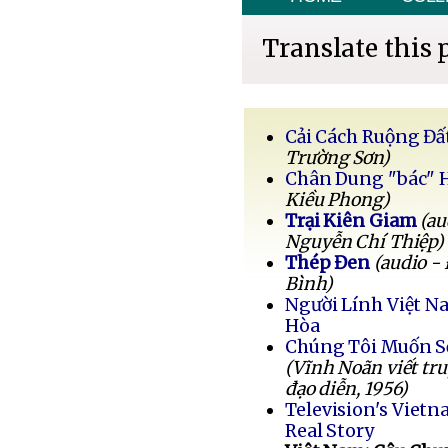
Translate this 
Cải Cách Ruộng Đấ
Trường Sơn)
Chân Dung "bác" 
Kiều Phong)
Trại Kiên Giam
(au
Nguyễn Chí Thiệp)
Thép Đen
(audio -
Bình)
Người Lính Việt 
Hòa
Chúng Tôi Muốn 
(Vĩnh Noãn viết tr
đạo diễn, 1956)
Television's Vietn
Real Story