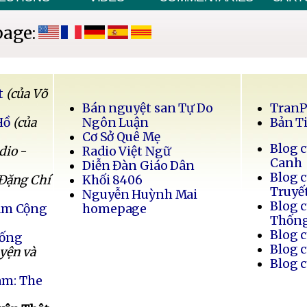
page:
t
(của Võ
Bán nguyệt san Tự Do
Tran
Hồ
(của
Ngôn Luận
Bản T
Cơ Sở Quê Mẹ
Blog 
dio -
Radio Việt Ngữ
Canh
Diễn Đàn Giáo Dân
Blog 
 Đặng Chí
Khối 8406
Truyế
Nguyễn Huỳnh Mai
Blog 
Nam Cộng
homepage
Thốn
Blog 
Sống
Blog 
uyện và
Blog 
am: The