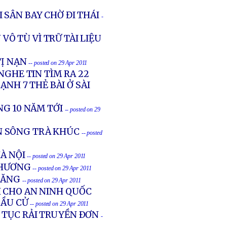
 SÂN BAY CHỜ ĐI THÁI
-
VÔ TÙ VÌ TRỮ TÀI LIỆU
TỊ NẠN
-- posted on 29 Apr 2011
NGHE TIN TÌM RA 22
ẠNH 7 THẺ BÀI Ở SÀI
NG 10 NĂM TỚI
-- posted on 29
N SÔNG TRÀ KHÚC
-- posted
HÀ NỘI
-- posted on 29 Apr 2011
THƯƠNG
-- posted on 29 Apr 2011
XĂNG
-- posted on 29 Apr 2011
 CHO AN NINH QUỐC
BẦU CỬ
-- posted on 29 Apr 2011
 TỤC RẢI TRUYỀN ÐƠN
-