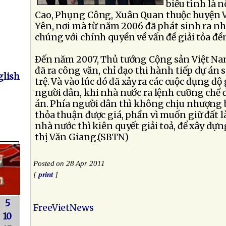
biểu tình là 
Cao, Phụng Công, Xuân Quan thuộc huyện 
Yên, nơi mà từ năm 2006 đã phát sinh ra n
chúng với chính quyền về vấn đề giải tỏa đền
Ðến năm 2007, Thủ tướng Cộng sản Việt N
đã ra công văn, chỉ đạo thi hành tiếp dự án
lish
trệ. Và vào lúc đó đã xảy ra các cuộc đụng độ
người dân, khi nhà nước ra lệnh cưỡng chế để
án. Phía người dân thì không chịu nhượng 
thỏa thuận được giá, phần vì muốn giữ đất 
nhà nước thì kiên quyết giải toả, để xây dự
thị Văn Giang.(SBTN)
Posted on 28 Apr 2011
[
print
]
5
FreeVietNews
10