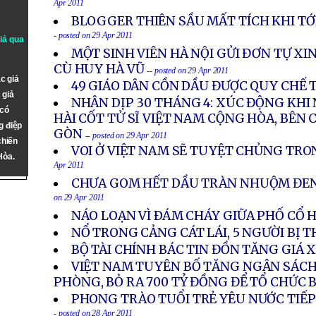
Apr 2011
BLOGGER THIÊN SẦU MẤT TÍCH KHI TỚI
- posted on 29 Apr 2011
giả qua
MỘT SINH VIÊN HÀ NỘI GỬI ĐƠN TỰ XIN 
CÙ HUY HÀ VŨ
-- posted on 29 Apr 2011
c giả
49 GIÁO DÂN CỒN DẦU ĐƯỢC QUY CHẾ 
 giả
NHÂN DỊP 30 THÁNG 4: XÚC ĐỘNG KHI 
 có
HÀI CỐT TỬ SĨ VIỆT NAM CỘNG HÒA, BÊN C
g điệp
GÒN
-- posted on 29 Apr 2011
chiến
VOI Ở VIỆT NAM SẼ TUYỆT CHỦNG TRO
Hòa.
Apr 2011
CHƯA GOM HẾT DẦU TRÀN NHUỘM ĐE
on 29 Apr 2011
NÁO LOẠN VÌ ÐÁM CHÁY GIỮA PHỐ CỔ 
NỔ TRONG CẢNG CÁT LÁI, 5 NGƯỜI BỊ 
BỘ TÀI CHÍNH BÁC TIN ĐỒN TĂNG GIÁ 
VIỆT NAM TUYÊN BỐ TĂNG NGÂN SÁCH
PHÒNG, BỎ RA 700 TỶ ĐỒNG ĐỂ TỔ CHỨC 
PHONG TRÀO TUỔI TRẺ YÊU NƯỚC TIẾP