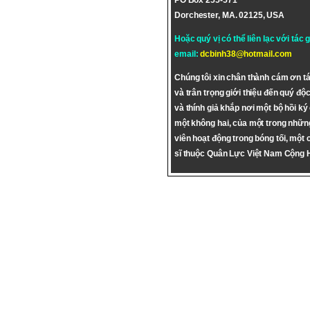
PO Box 255-571
Dorchester, MA. 02125, USA
Hoặc quý vị có thể liên lạc với tác 
email:
dcbinh38@hotmail.com
Chúng tôi xin chân thành cám ơn tá
và trân trọng giới thiệu đến quý độc
và thính giả khắp nơi một bộ hồi ký
một không hai, của một trong nhữn
viên hoạt động trong bóng tối, một 
sĩ thuộc Quân Lực Việt Nam Cộng 