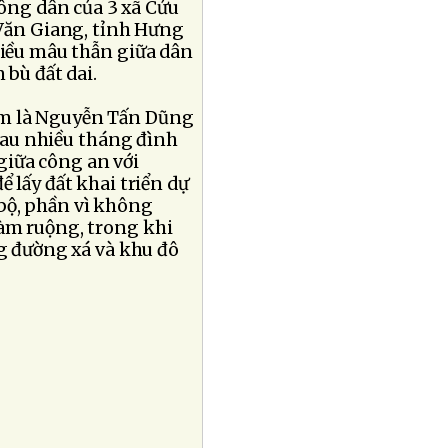
nông dân của 3 xã Cửu
Văn Giang, tỉnh Hưng
hiều mâu thẫn giữa dân
 bù đất dai.
am là Nguyễn Tấn Dũng
 sau nhiều tháng đình
 giữa công an với
 lấy đất khai triển dự
bộ, phần vì không
làm ruộng, trong khi
ng đường xá và khu đô