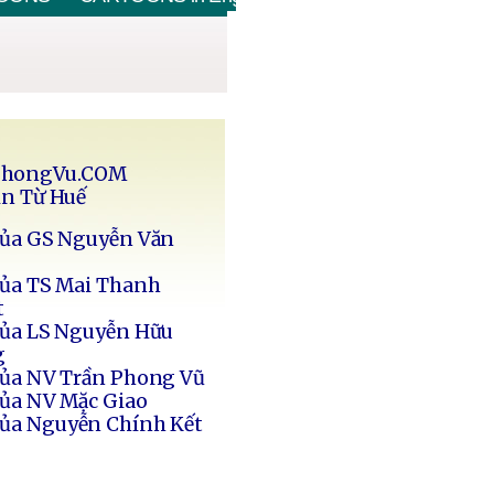
PhongVu.COM
in Từ Huế
của GS Nguyễn Văn
của TS Mai Thanh
t
của LS Nguyễn Hữu
g
của NV Trần Phong Vũ
của NV Mặc Giao
của Nguyễn Chính Kết