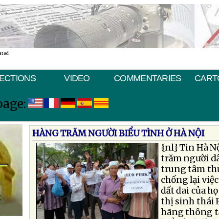
ated
ECTIONS
VIDEO
COMMENTARIES
CART
page:
HÀNG TRĂM NGƯỜI BIỂU TÌNH Ở HÀ NỘI
{nl}
Tin Hà N
trăm người d
trung tâm thủ
chống lại việ
đất đai của h
thị sinh thái
hãng thông t