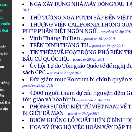
NGA XÂY DỰNG NHÀ MÁY ĐÓNG TÀU T
n của
2011
bi
THỦ TƯỚNG NGA PUTIN SẮP ÐẾN VIỆT
ủa
THƯỢNG VIỆN CALIFORNIA THÔNG QU
 chiến
PHÉP PHÂN BIỆT NGÔN NGỮ
à
Đại
-- posted on 30 Apr 2011
Vịnh Tháng Tư Ðen
-- posted on 30 Apr 2011
TRÊN ĐỈNH THÁNG TƯ
-- posted on 30 Apr 2011
phát
TIN THÊM VỀ HOẠT ÐỘNG PHỔ BIẾN T
ng từ
BẦU CỬ QUỐC HỘI
-- posted on 29 Apr 2011
g
Ủy hội Tự do Tôn giáo Quốc tế đề nghị đ
Nam
sách CPC
-- posted on 29 Apr 2011
Đức giám mục Kontum bị chính quyền x
n Đông
posted on 29 Apr 2011
năm
4.000 người tham dự cầu nguyện đêm Gi
đến
tôn giáo và hòa bình
-- posted on 29 Apr 2011
 có thể
PHÓNG SỰ ĐẶC BIỆT TỪ VIỆT NAM: VỀ 
a địa
BỊ GIẾT DÃ MAN
-- posted on 29 Apr 2011
BƯỚM KHỔNG LỒ XUẤT HIỆN Ở BÌNH Đ
HOA KỲ ỦNG HỘ VIỆC HOÃN XÂY ĐẬP T