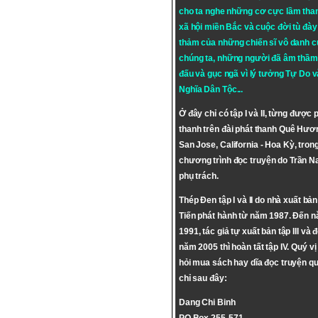
cho ta nghe những cơ cực lầm tha
xã hội miền Bắc và cuộc đời tù đày 
thảm của những chiến sĩ vô danh c
chúng ta, những người đã âm thầm
đấu và gục ngã vì lý tưởng
Tự Do
v
Nghĩa Dân Tộc
...
Ở đây chỉ có tập I và II, từng được 
thanh trên đài phát thanh Quê Hươ
San Jose, California - Hoa Kỳ, tron
chương trình đọc truyện do Trần 
phụ trách.
Thép Đen tập I và II do nhà xuất bả
Tiến phát hành từ năm 1987. Đến 
1991, tác giả tự xuất bản tập III và 
năm 2005 thì hoàn tất tập IV. Quý vị
hỏi mua sách hay dĩa đọc truyện qu
chỉ sau đây:
Dang Chi Binh