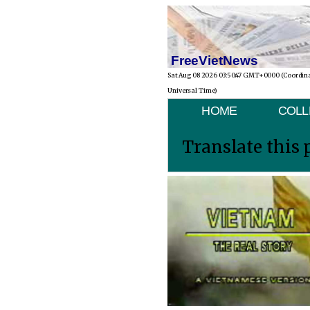
FreeVietNews
Sat Aug 08 2026 03:50:47 GMT+0000 (Coordin
Universal Time)
HOME
COLL
Translate this 