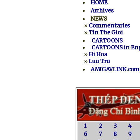
HOME
Archives
NEWS
»
Commentaries
»
Tin The Gioi
CARTOONS
CARTOONS in Eng
»
Hi Hoa
»
Luu Tru
AMIGAVLINK.com
1
2
3
4
6
7
8
9