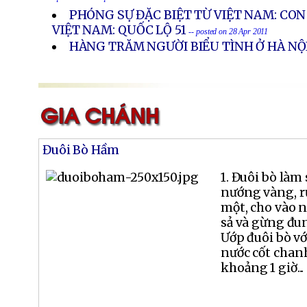
- posted on 28 Apr 2011
PHÓNG SỰ ĐẶC BIỆT TỪ VIỆT NAM: CO
VIỆT NAM: QUỐC LỘ 51
-- posted on 28 Apr 2011
HÀNG TRĂM NGƯỜI BIỂU TÌNH Ở HÀ NỘ
Đuôi Bò Hầm
1. Đuôi bò làm
nướng vàng, rử
một, cho vào n
sả và gừng đun
Ướp đuôi bò vớ
nước cốt chanh
khoảng 1 giờ...