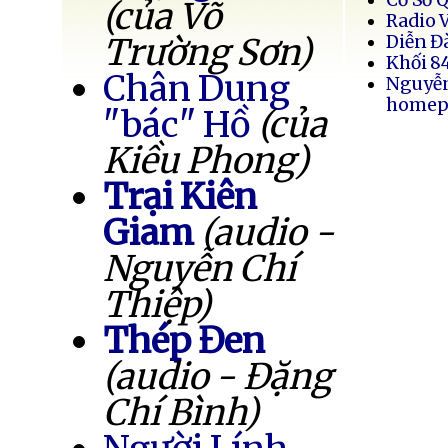
(của Võ
Radio 
Trường Sơn)
Diễn Đ
Khối 8
Chân Dung
Nguyễ
homep
"bác" Hồ
(của
Kiều Phong)
Trại Kiên
Giam
(audio -
Nguyễn Chí
Thiệp)
Thép Đen
(audio - Đặng
Chí Bình)