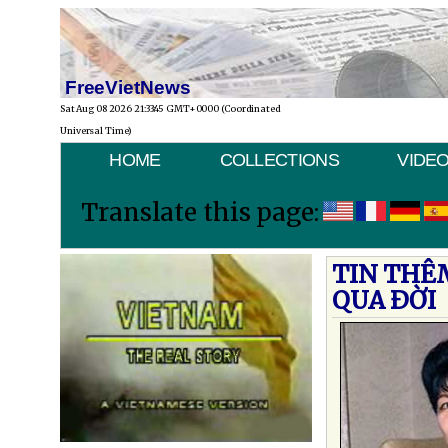
FreeVietNews
Sat Aug 08 2026 21:33:45 GMT+0000 (Coordinated
Universal Time)
HOME
COLLECTIONS
VIDE
Translate this page:
TIN THÊ
QUA ÐỜI