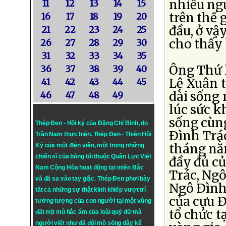
nhiều ngư
11
12
13
14
15
trên thế 
16
17
18
19
20
đầu, ở vậ
21
22
23
24
25
cho thấy 
26
27
28
29
30
31
32
33
34
35
Ông Thứ l
36
37
38
39
40
Lệ Xuân t
41
42
43
44
45
dài sống 
46
47
48
49
lúc sức k
sống cùng
Thép Đen - Hồi ký của Đặng Chí Bình
, do
Ðình Trác
Trần Nam thực hiện.
Thép Đen
- Thiên Hồi
tháng nằm
Ký của một điện viên, một trong những
chiến sĩ của bóng tối thuộc Quân Lực Việt
đầy đủ củ
Nam Cộng Hòa hoạt động tại miền Bắc
Trác, Ngô
và đã sa vào tay giặc. Thép Đen phơi bày
Ngô Ðình 
tất cả những sự thật kinh khiếp vượt trí
của cựu 
tưởng tượng của con người tại một vùng
tổ chức tạ
đất mịt mù hắc ám của loài quỷ dữ mà
người viết như đã đội mồ sống dậy kể