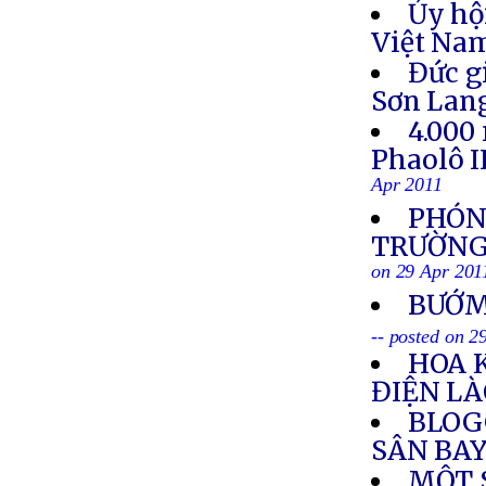
Ủy hộ
Việt Nam
Đức g
Sơn Lan
4.000
Phaolô I
Apr 2011
PHÓNG
TRƯỜNG 
on 29 Apr 201
BƯỚM
-- posted on 2
HOA 
ĐIỆN L
BLOG
SÂN BAY
MỘT S