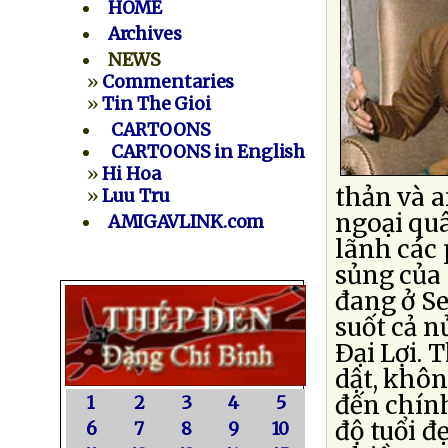
HOME
Archives
NEWS
»
Commentaries
»
Tin The Gioi
CARTOONS
CARTOONS in English
»
Hi Hoa
thản và a
»
Luu Tru
ngoại qu
AMIGAVLINK.com
lãnh các 
sủng của 
đang ở Se
suốt cả n
Ðại Lợi. 
dật, khôn
đến chính
1
2
3
4
5
độ tuổi đ
6
7
8
9
10