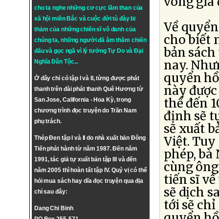
vòng gia 
cho ta nghe những cơ cực lầm than của
xã hội miền Bắc và cuộc đời tù đày bi
Về quyển 
thảm của những chiến sĩ vô danh của
cho biết 
chúng ta, những người đã âm thầm chiến
bản sách
đấu và gục ngã vì lý tưởng
Tự Do
và
Đại
nay. Nhưn
Nghĩa Dân Tộc
...
quyển hồi
Ở đây chỉ có tập I và II, từng được phát
này được 
thanh trên đài phát thanh Quê Hương từ
thể đến 1
San Jose, California - Hoa Kỳ, trong
chương trình đọc truyện do Trần Nam
định sẽ t
phụ trách.
sẽ xuất b
Việt. Tuy
Thép Đen tập I và II do nhà xuất bản Đông
Tiến phát hành từ năm 1987. Đến năm
phép, bà 
1991, tác giả tự xuất bản tập III và đến
cùng ông
năm 2005 thì hoàn tất tập IV. Quý vị có thể
tiến sĩ v
hỏi mua sách hay dĩa đọc truyện qua địa
sẽ dịch s
chỉ sau đây:
tới sẽ ch
Dang Chi Binh
quyển hồi