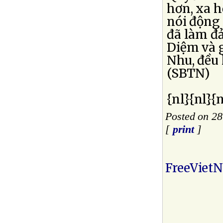
hơn, xa h
nói động
đã làm đ
Diệm và g
Nhu, đều 
(SBTN)
{nl}{nl}{n
Posted on 28
[
print
]
FreeViet