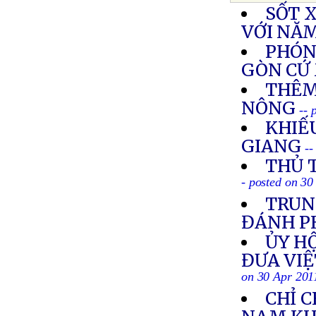
SỐT 
VỚI NĂ
PHÓNG
GÒN CỨ
THÊM
NÔNG
-- 
KHIẾU
GIANG
--
THỦ 
- posted on 30
TRUN
ĐÁNH P
ỦY HỘ
ĐƯA VIỆ
on 30 Apr 201
CHỈ C