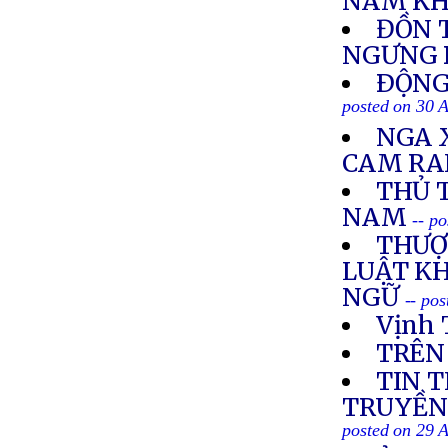
NAM KH
ĐỒN 
NGƯNG
ÐỘNG 
posted on 30 
NGA 
CAM R
THỦ 
NAM
-- p
THƯỢ
LUẬT K
NGỮ
-- po
Vịnh 
TRÊN
TIN 
TRUYỀN 
posted on 29 