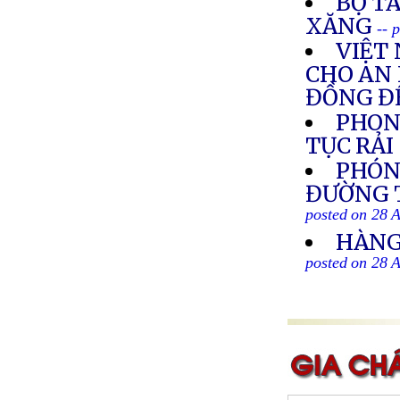
BỘ TÀ
XĂNG
-- 
VIỆT
CHO AN 
ĐỒNG ĐỂ
PHON
TỤC RẢ
PHÓN
ĐƯỜNG T
posted on 28 
HÀNG
posted on 28 