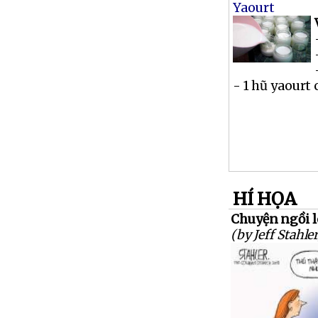
Yaourt
- 1 hũ yaourt 
HÍ HỌA
Chuyện ngồi l
(by Jeff Stahler