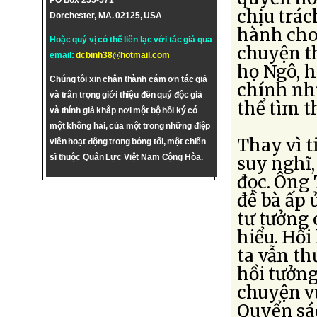
PO Box 255-571
chịu trác
Dorchester, MA. 02125, USA
hành cho
Hoặc quý vị có thể liên lạc với tác giả qua
chuyện th
email:
dcbinh38@hotmail.com
họ Ngô, 
Chúng tôi xin chân thành cám ơn tác giả
chính nhữ
và trân trọng giới thiệu đến quý độc giả
thể tìm t
và thính giả khắp nơi một bộ hồi ký có
một không hai, của một trong những điệp
Thay vì t
viên hoạt động trong bóng tối, một chiến
sĩ thuộc Quân Lực Việt Nam Cộng Hòa.
suy nghĩ,
đọc. Ông
đề bà ấp
tư tưởng 
hiểu. Hồi
ta vẫn t
hồi tưởn
chuyện vu
Quyển sá