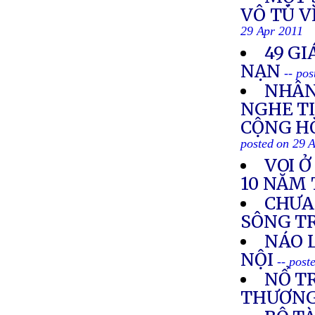
VÔ TÙ V
29 Apr 2011
49 GI
NẠN
-- po
NHÂN
NGHE TI
CỘNG HÒ
posted on 29 
VOI 
10 NĂM 
CHƯA
SÔNG T
NÁO 
NỘI
-- post
NỔ TR
THƯƠN