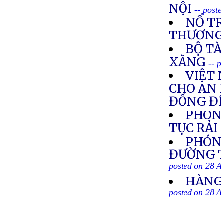
NỘI
-- post
NỔ TR
THƯƠN
BỘ TÀ
XĂNG
-- 
VIỆT
CHO AN 
ĐỒNG ĐỂ
PHON
TỤC RẢ
PHÓN
ĐƯỜNG T
posted on 28 
HÀNG
posted on 28 