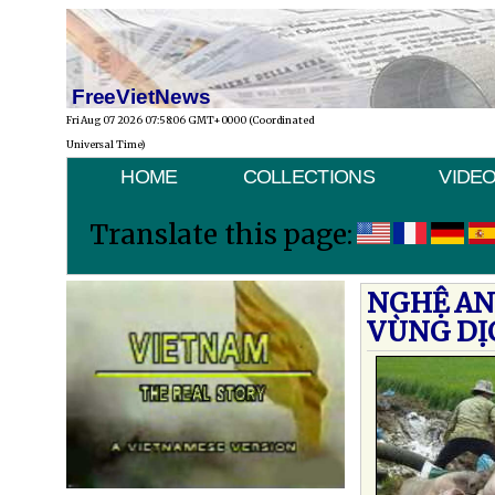
FreeVietNews
Fri Aug 07 2026 07:58:06 GMT+0000 (Coordinated
Universal Time)
HOME
COLLECTIONS
VIDE
Translate this page:
NGHỆ AN
VÙNG DỊ