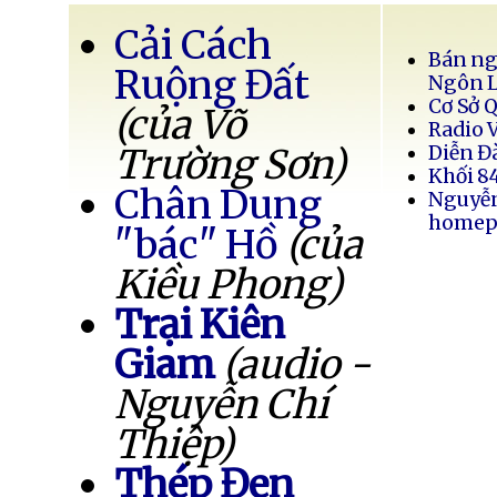
Cải Cách
Bán ng
Ruộng Đất
Ngôn 
Cơ Sở 
(của Võ
Radio 
Trường Sơn)
Diễn Đ
Khối 8
Chân Dung
Nguyễ
homep
"bác" Hồ
(của
Kiều Phong)
Trại Kiên
Giam
(audio -
Nguyễn Chí
Thiệp)
Thép Đen