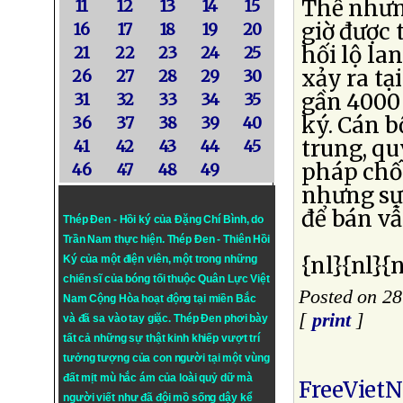
Thế nhưn
11
12
13
14
15
giờ được 
16
17
18
19
20
hối lộ la
21
22
23
24
25
xảy ra tại
26
27
28
29
30
gần 4000
31
32
33
34
35
ký. Cán b
36
37
38
39
40
trung, qu
41
42
43
44
45
pháp chố
46
47
48
49
nhưng sự 
để bán vẫ
Thép Đen - Hồi ký của Đặng Chí Bình
, do
Trần Nam thực hiện.
Thép Đen
- Thiên Hồi
{nl}{nl}{n
Ký của một điện viên, một trong những
chiến sĩ của bóng tối thuộc Quân Lực Việt
Posted on 28
Nam Cộng Hòa hoạt động tại miền Bắc
[
print
]
và đã sa vào tay giặc. Thép Đen phơi bày
tất cả những sự thật kinh khiếp vượt trí
tưởng tượng của con người tại một vùng
đất mịt mù hắc ám của loài quỷ dữ mà
FreeViet
người viết như đã đội mồ sống dậy kể