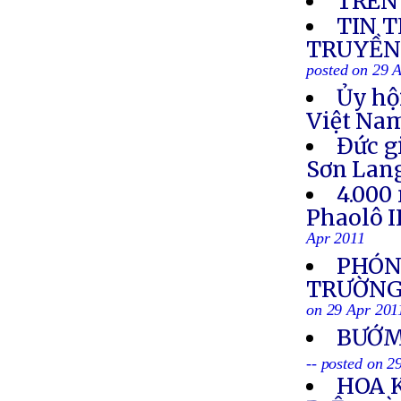
TRÊN
TIN 
TRUYỀN 
posted on 29 
Ủy hộ
Việt Nam
Đức g
Sơn Lan
4.000
Phaolô I
Apr 2011
PHÓNG
TRƯỜNG 
on 29 Apr 201
BƯỚM
-- posted on 2
HOA 