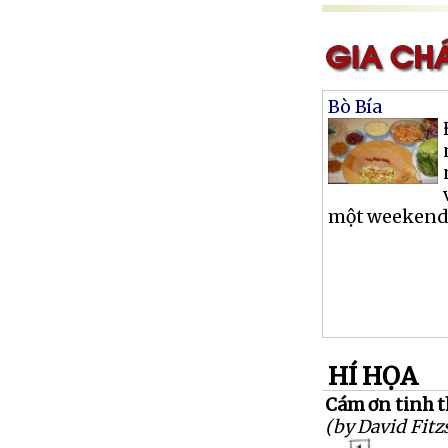
Bò Bía
một weekend, 
HÍ HỌA
Cám ơn tinh t
(by David Fit