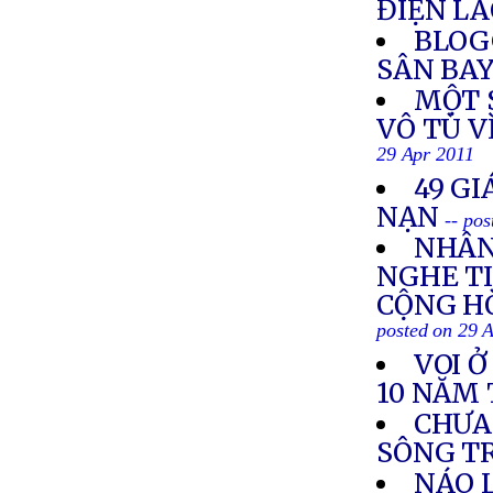
ĐIỆN L
BLOG
SÂN BAY
MỘT S
VÔ TÙ V
29 Apr 2011
49 GI
NẠN
-- po
NHÂN
NGHE TI
CỘNG HÒ
posted on 29 
VOI 
10 NĂM 
CHƯA
SÔNG T
NÁO 