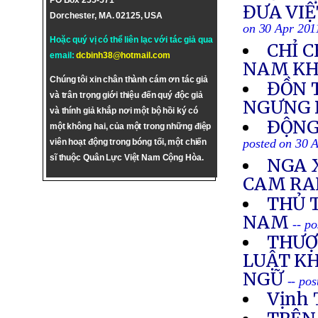
PO Box 255-571
ĐƯA VIỆ
Dorchester, MA. 02125, USA
on 30 Apr 201
Hoặc quý vị có thể liên lạc với tác giả qua
CHỈ C
email:
dcbinh38@hotmail.com
NAM KH
Chúng tôi xin chân thành cám ơn tác giả
ĐỒN 
và trân trọng giới thiệu đến quý độc giả
NGƯNG
và thính giả khắp nơi một bộ hồi ký có
ÐỘNG 
một không hai, của một trong những điệp
posted on 30 
viên hoạt động trong bóng tối, một chiến
sĩ thuộc Quân Lực Việt Nam Cộng Hòa.
NGA 
CAM R
THỦ 
NAM
-- p
THƯỢ
LUẬT K
NGỮ
-- po
Vịnh 