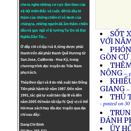
cho ta nghe những cơ cực lầm than của
xã hội miền Bắc và cuộc đời tù đày bi
thảm của những chiến sĩ vô danh của
chúng ta, những người đã âm thầm chiến
đấu và gục ngã vì lý tưởng
Tự Do
và
Đại
SỐT 
Nghĩa Dân Tộc
...
VỚI NĂ
Ở đây chỉ có tập I và II, từng được phát
PHÓNG
thanh trên đài phát thanh Quê Hương từ
GÒN CỨ
San Jose, California - Hoa Kỳ, trong
THÊM
chương trình đọc truyện do Trần Nam
NÔNG
phụ trách.
-- 
KHIẾU
Thép Đen tập I và II do nhà xuất bản Đông
GIANG
--
Tiến phát hành từ năm 1987. Đến năm
THỦ 
1991, tác giả tự xuất bản tập III và đến
năm 2005 thì hoàn tất tập IV. Quý vị có thể
- posted on 30
hỏi mua sách hay dĩa đọc truyện qua địa
TRUN
chỉ sau đây:
ĐÁNH P
Dang Chi Binh
ỦY HỘ