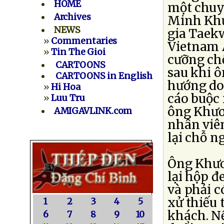
HOME
một chuy
Archives
Minh Khư
NEWS
gia Taek
»
Commentaries
Vietnam A
»
Tin The Gioi
cưỡng ch
CARTOONS
sau khi ô
CARTOONS in English
hướng do 
»
Hi Hoa
cáo buộc 
»
Luu Tru
ông Khươn
AMIGAVLINK.com
nhân viê
lại chỗ n
Ông Khươ
lại hộp đ
và phải c
xử thiếu 
1
2
3
4
5
khách. N
6
7
8
9
10