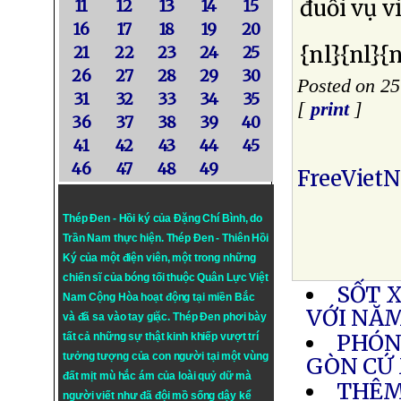
đuổi vụ v
11
12
13
14
15
16
17
18
19
20
{nl}{nl}{n
21
22
23
24
25
26
27
28
29
30
Posted on 25
31
32
33
34
35
[
print
]
36
37
38
39
40
41
42
43
44
45
46
47
48
49
FreeViet
Thép Đen - Hồi ký của Đặng Chí Bình
, do
Trần Nam thực hiện.
Thép Đen
- Thiên Hồi
Ký của một điện viên, một trong những
chiến sĩ của bóng tối thuộc Quân Lực Việt
SỐT 
Nam Cộng Hòa hoạt động tại miền Bắc
VỚI NĂ
và đã sa vào tay giặc. Thép Đen phơi bày
PHÓNG
tất cả những sự thật kinh khiếp vượt trí
tưởng tượng của con người tại một vùng
GÒN CỨ
đất mịt mù hắc ám của loài quỷ dữ mà
THÊM
người viết như đã đội mồ sống dậy kể