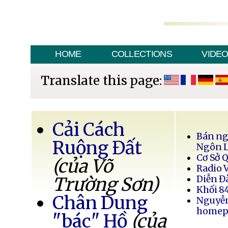
HOME
COLLECTIONS
VIDE
Translate this page:
Cải Cách
Bán ng
Ruộng Đất
Ngôn 
Cơ Sở 
(của Võ
Radio 
Trường Sơn)
Diễn Đ
Khối 8
Chân Dung
Nguyễ
homep
"bác" Hồ
(của