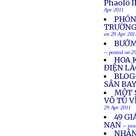
Phaolô I
Apr 2011
PHÓNG
TRƯỜNG 
on 29 Apr 201
BƯỚM
-- posted on 2
HOA 
ĐIỆN L
BLOG
SÂN BAY
MỘT S
VÔ TÙ V
29 Apr 2011
49 GI
NẠN
-- po
NHÂN