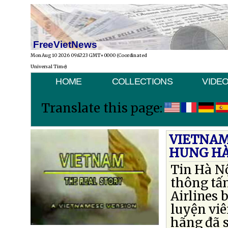
FreeVietNews
Mon Aug 10 2026 09:47:23 GMT+0000 (Coordinated
Universal Time)
HOME
COLLECTIONS
VIDE
Translate this page:
VIETNAM
HUNG H
Tin Hà Nộ
thông tấ
Airlines 
luyện viê
hãng đã s