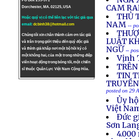
PO Box 255-571
CAM R
Dorchester, MA. 02125, USA
THỦ 
Hoặc quý vị có thể liên lạc với tác giả qua
NAM
email:
dcbinh38@hotmail.com
-- p
THƯỢ
Chúng tôi xin chân thành cám ơn tác giả
LUẬT K
và trân trọng giới thiệu đến quý độc giả
NGỮ
và thính giả khắp nơi một bộ hồi ký có
-- po
một không hai, của một trong những điệp
Vịnh 
viên hoạt động trong bóng tối, một chiến
TRÊN
sĩ thuộc Quân Lực Việt Nam Cộng Hòa.
TIN 
TRUYỀN 
posted on 29 
Ủy hộ
Việt Nam
Đức g
Sơn Lan
4.000