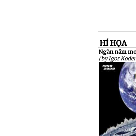
HÍ HỌA
Ngàn năm moo
(by Igor Kode