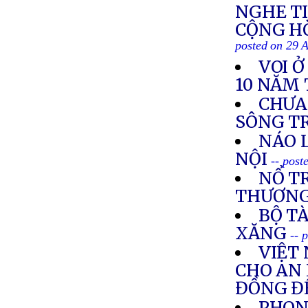
NGHE TI
CỘNG HÒ
posted on 29 
VOI 
10 NĂM 
CHƯA
SÔNG T
NÁO 
NỘI
-- post
NỔ TR
THƯƠN
BỘ TÀ
XĂNG
-- 
VIỆT
CHO AN 
ĐỒNG ĐỂ
PHON