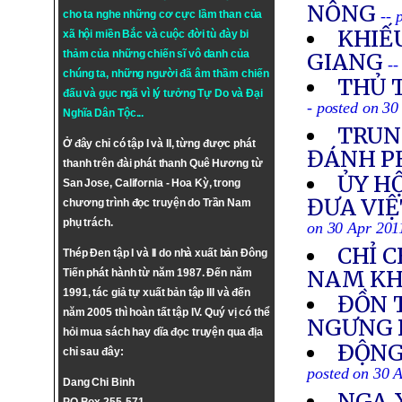
NÔNG
-- 
cho ta nghe những cơ cực lầm than của
KHIẾU
xã hội miền Bắc và cuộc đời tù đày bi
thảm của những chiến sĩ vô danh của
GIANG
--
chúng ta, những người đã âm thầm chiến
THỦ 
đấu và gục ngã vì lý tưởng
Tự Do
và
Đại
- posted on 30
Nghĩa Dân Tộc
...
TRUN
Ở đây chỉ có tập I và II, từng được phát
ĐÁNH P
thanh trên đài phát thanh Quê Hương từ
ỦY HỘ
San Jose, California - Hoa Kỳ, trong
ĐƯA VIỆ
chương trình đọc truyện do Trần Nam
phụ trách.
on 30 Apr 201
CHỈ C
Thép Đen tập I và II do nhà xuất bản Đông
NAM KH
Tiến phát hành từ năm 1987. Đến năm
1991, tác giả tự xuất bản tập III và đến
ĐỒN 
năm 2005 thì hoàn tất tập IV. Quý vị có thể
NGƯNG
hỏi mua sách hay dĩa đọc truyện qua địa
ÐỘNG 
chỉ sau đây:
posted on 30 
Dang Chi Binh
NGA 