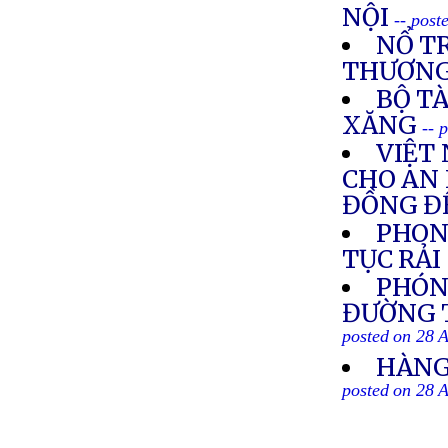
NỘI
-- post
NỔ TR
THƯƠN
BỘ TÀ
XĂNG
-- 
VIỆT
CHO AN 
ĐỒNG ĐỂ
PHON
TỤC RẢ
PHÓN
ĐƯỜNG T
posted on 28 
HÀNG
posted on 28 