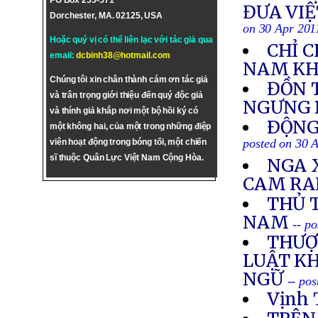
PO Box 255-571
ĐƯA VIỆ
Dorchester, MA. 02125, USA
on 30 Apr 201
Hoặc quý vị có thể liên lạc với tác giả qua
CHỈ C
email:
dcbinh38@hotmail.com
NAM KH
Chúng tôi xin chân thành cám ơn tác giả
ĐỒN 
và trân trọng giới thiệu đến quý độc giả
NGƯNG
và thính giả khắp nơi một bộ hồi ký có
ÐỘNG 
một không hai, của một trong những điệp
posted on 30 
viên hoạt động trong bóng tối, một chiến
sĩ thuộc Quân Lực Việt Nam Cộng Hòa.
NGA 
CAM R
THỦ 
NAM
-- p
THƯỢ
LUẬT K
NGỮ
-- po
Vịnh 