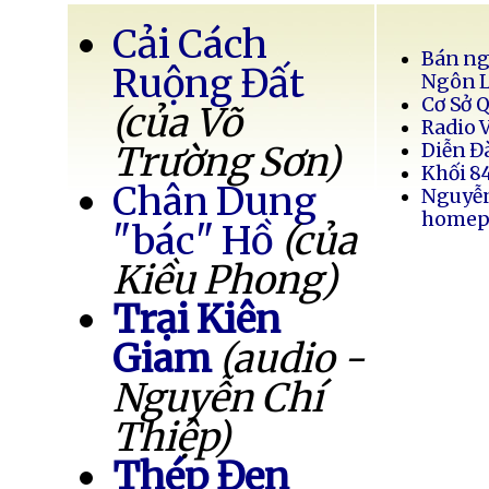
Cải Cách
Bán ng
Ruộng Đất
Ngôn 
Cơ Sở 
(của Võ
Radio 
Trường Sơn)
Diễn Đ
Khối 8
Chân Dung
Nguyễ
homep
"bác" Hồ
(của
Kiều Phong)
Trại Kiên
Giam
(audio -
Nguyễn Chí
Thiệp)
Thép Đen