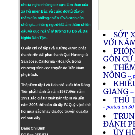
cho ta nghe những cơ cực lầm than của
xã hội miền Bắc và cuộc đời tù đày bi
thảm của những chiến sĩ vô danh của
chúng ta, những người đã âm thầm chiến
đấu và gục ngã vì lý tưởng
Tự Do
và
Đại
SỐT 
Nghĩa Dân Tộc
...
VỚI NĂ
Ở đây chỉ có tập I và II, từng được phát
PHÓNG
thanh trên đài phát thanh Quê Hương từ
GÒN CỨ
San Jose, California - Hoa Kỳ, trong
THÊM
chương trình đọc truyện do Trần Nam
NÔNG
phụ trách.
-- 
KHIẾU
Thép Đen tập I và II do nhà xuất bản Đông
GIANG
--
Tiến phát hành từ năm 1987. Đến năm
THỦ 
1991, tác giả tự xuất bản tập III và đến
năm 2005 thì hoàn tất tập IV. Quý vị có thể
- posted on 30
hỏi mua sách hay dĩa đọc truyện qua địa
TRUN
chỉ sau đây:
ĐÁNH P
Dang Chi Binh
ỦY HỘ