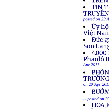
TRÊN
TIN 
TRUYỀN 
posted on 29 
Ủy hộ
Việt Nam
Đức g
Sơn Lan
4.000
Phaolô I
Apr 2011
PHÓNG
TRƯỜNG 
on 29 Apr 201
BƯỚM
-- posted on 2
HOA 