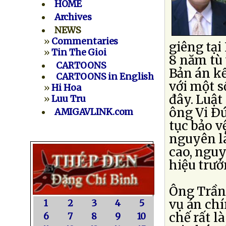
HOME
Archives
NEWS
»
Commentaries
giêng tại
»
Tin The Gioi
8 năm tù 
CARTOONS
Bản án kể
CARTOONS in English
với một s
»
Hi Hoa
đây. Luật
»
Luu Tru
ông Vi Ðứ
AMIGAVLINK.com
tục bảo v
nguyên l
cao, nguy
hiệu trư
Ông Trần
vụ án chí
1
2
3
4
5
chế rất l
6
7
8
9
10