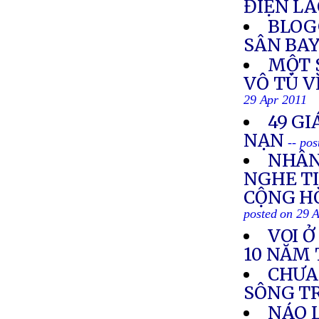
ĐIỆN L
BLOG
SÂN BAY
MỘT S
VÔ TÙ V
29 Apr 2011
49 GI
NẠN
-- po
NHÂN
NGHE TI
CỘNG HÒ
posted on 29 
VOI 
10 NĂM 
CHƯA
SÔNG T
NÁO 