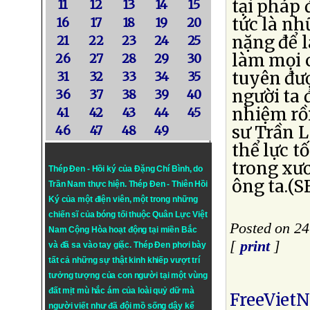
tại pháp 
11
12
13
14
15
tức là nh
16
17
18
19
20
nặng để l
21
22
23
24
25
làm mọi c
26
27
28
29
30
tuyên đượ
31
32
33
34
35
người ta 
36
37
38
39
40
nhiệm rồi
41
42
43
44
45
sư Trần L
46
47
48
49
thể lực t
trong xươ
Thép Đen - Hồi ký của Đặng Chí Bình
, do
ông ta.(
Trần Nam thực hiện.
Thép Đen
- Thiên Hồi
Ký của một điện viên, một trong những
chiến sĩ của bóng tối thuộc Quân Lực Việt
Posted on 24
Nam Cộng Hòa hoạt động tại miền Bắc
[
print
]
và đã sa vào tay giặc. Thép Đen phơi bày
tất cả những sự thật kinh khiếp vượt trí
tưởng tượng của con người tại một vùng
đất mịt mù hắc ám của loài quỷ dữ mà
FreeViet
người viết như đã đội mồ sống dậy kể