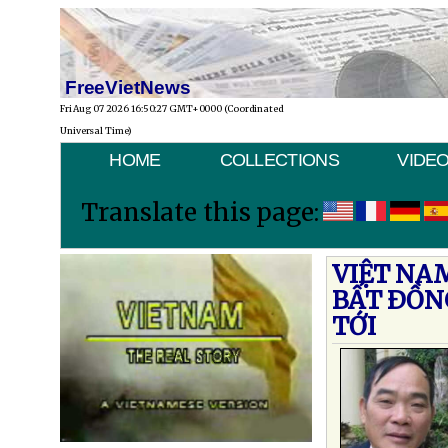
FreeVietNews
Fri Aug 07 2026 16:50:27 GMT+0000 (Coordinated
Universal Time)
HOME
COLLECTIONS
VIDE
Translate this page:
VIỆT NA
BẤT ÐỒNG
TỚI