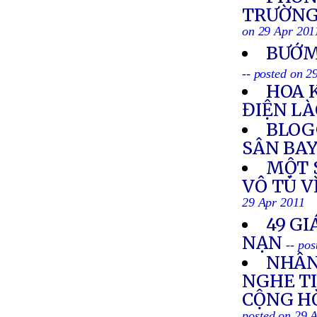
TRƯỜNG 
on 29 Apr 201
BƯỚM
-- posted on 2
HOA 
ĐIỆN L
BLOG
SÂN BAY
MỘT S
VÔ TÙ V
29 Apr 2011
49 GI
NẠN
-- po
NHÂN
NGHE TI
CỘNG HÒ