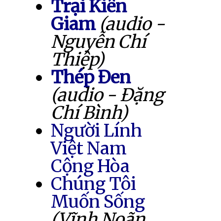
Trại Kiên
Giam
(audio -
Nguyễn Chí
Thiệp)
Thép Đen
(audio - Đặng
Chí Bình)
Người Lính
Việt Nam
Cộng Hòa
Chúng Tôi
Muốn Sống
(Vĩnh Noãn