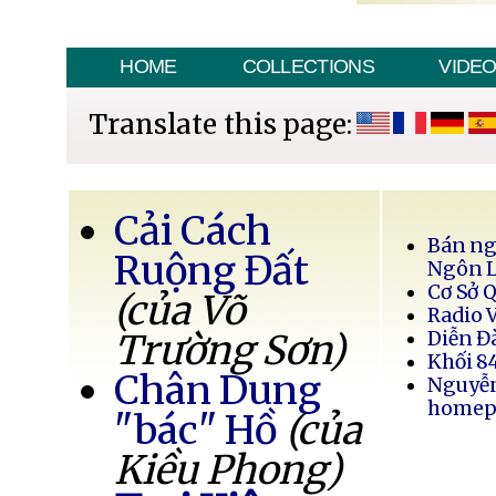
HOME
COLLECTIONS
VIDE
Translate this page:
Cải Cách
Bán ng
Ruộng Đất
Ngôn 
Cơ Sở 
(của Võ
Radio 
Trường Sơn)
Diễn Đ
Khối 8
Chân Dung
Nguyễ
homep
"bác" Hồ
(của
Kiều Phong)