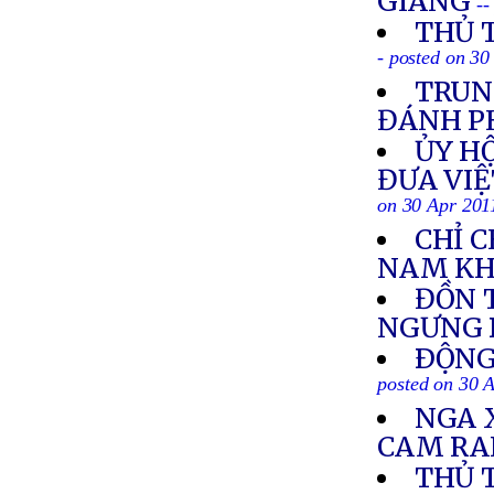
GIANG
--
THỦ 
- posted on 30
TRUN
ĐÁNH P
ỦY HỘ
ĐƯA VIỆ
on 30 Apr 201
CHỈ C
NAM KH
ĐỒN 
NGƯNG
ÐỘNG 
posted on 30 
NGA 
CAM R
THỦ 