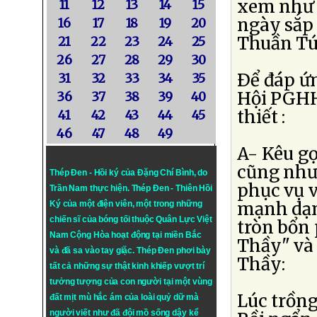
xem như 
11
12
13
14
15
ngày sắp
16
17
18
19
20
Thuần Tú
21
22
23
24
25
26
27
28
29
30
Ðể đáp ứn
31
32
33
34
35
Hội PGHH
36
37
38
39
40
thiết :
41
42
43
44
45
46
47
48
49
A- Kêu g
cũng như
Thép Đen - Hồi ký của Đặng Chí Bình
, do
phục vụ v
Trần Nam thực hiện.
Thép Đen
- Thiên Hồi
mạnh dạn
Ký của một điện viên, một trong những
chiến sĩ của bóng tối thuộc Quân Lực Việt
tròn bổn 
Nam Cộng Hòa hoạt động tại miền Bắc
Thầy" và
và đã sa vào tay giặc. Thép Đen phơi bày
Thầy:
tất cả những sự thật kinh khiếp vượt trí
tưởng tượng của con người tại một vùng
Lúc trồng
đất mịt mù hắc ám của loài quỷ dữ mà
người viết như đã đội mồ sống dậy kể