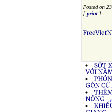
Posted on 23
[
print
]
FreeViet
SỐT 
VỚI NĂ
PHÓNG
GÒN CỨ
THÊM
NÔNG
-- 
KHIẾU