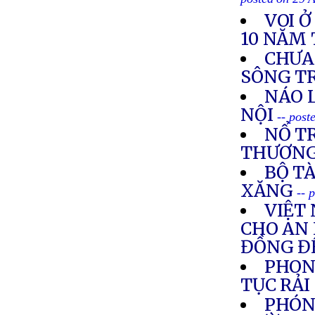
posted on 29 
VOI 
10 NĂM 
CHƯA
SÔNG T
NÁO 
NỘI
-- post
NỔ TR
THƯƠN
BỘ TÀ
XĂNG
-- 
VIỆT
CHO AN 
ĐỒNG ĐỂ
PHON
TỤC RẢ
PHÓN