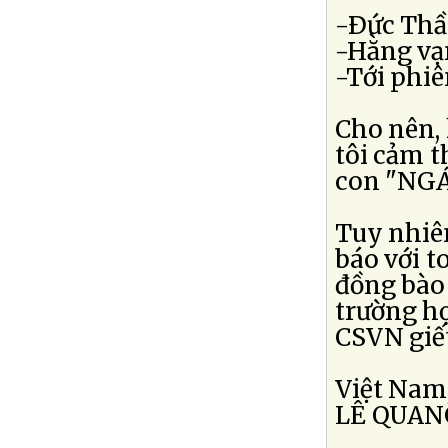
-Ðức Thầ
-Hằng vạn
-Tới phiê
Cho nên,
tôi cảm 
con "NGÁ
Tuy nhiên
báo với t
đồng bào 
trường hợ
CSVN giết
Việt Nam,
LÊ QUAN