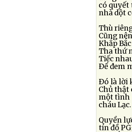
có quyết 
nhà dột c
Thù riên
Cũng nên
Khắp Bắc
Tha thứ 
Tiếc nhau
Ðể đem má
Ðó là lời
Chủ thật 
một tình
cháu Lạc.
Quyền lự
tín đồ PG