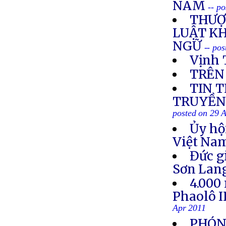
NAM
-- p
THƯỢ
LUẬT K
NGỮ
-- po
Vịnh 
TRÊN
TIN 
TRUYỀN 
posted on 29 
Ủy hộ
Việt Nam
Đức g
Sơn Lan
4.000
Phaolô I
Apr 2011
PHÓNG