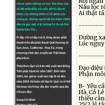
Rồi ngẩn 
cho ta nghe những cơ cực lầm than của
Nấu lọc r
xã hội miền Bắc và cuộc đời tù đày bi
Ai thật t
thảm của những chiến sĩ vô danh của
chúng ta, những người đã âm thầm chiến
---------
đấu và gục ngã vì lý tưởng
Tự Do
và
Đại
Nghĩa Dân Tộc
...
Ðường xa 
Ở đây chỉ có tập I và II, từng được phát
Lúc nguy 
thanh trên đài phát thanh Quê Hương từ
San Jose, California - Hoa Kỳ, trong
chương trình đọc truyện do Trần Nam
---------
phụ trách.
Ðạo diệu 
Thép Đen tập I và II do nhà xuất bản Đông
Tiến phát hành từ năm 1987. Đến năm
Phận môn
1991, tác giả tự xuất bản tập III và đến
năm 2005 thì hoàn tất tập IV. Quý vị có thể
B- Yêu c
hỏi mua sách hay dĩa đọc truyện qua địa
Hà, Cô L
chỉ sau đây:
thiếu cân
Dang Chi Binh
25/2 âl t