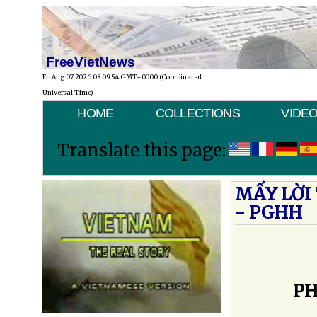
FreeVietNews
Fri Aug 07 2026 08:09:54 GMT+0000 (Coordinated
Universal Time)
HOME
COLLECTIONS
VIDE
Translate this page:
MẤY LỜI
- PGHH
PH