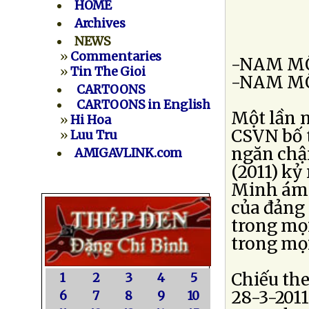
HOME
Archives
NEWS
»
Commentaries
-NAM MÔ
»
Tin The Gioi
-NAM MÔ
CARTOONS
CARTOONS in English
Một lần 
»
Hi Hoa
CSVN bố t
»
Luu Tru
ngăn chận
AMIGAVLINK.com
(2011) kỷ
Minh ám h
của đảng
trong mọi
trong mọi
Chiếu the
1
2
3
4
5
28-3-2011
6
7
8
9
10