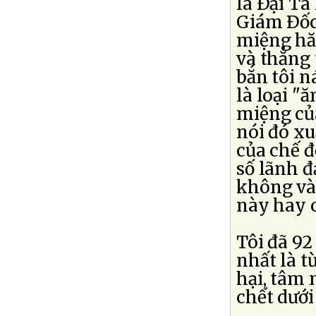
là Ðại T
Giám Ðốc
miệng hăm
và thẳng 
bắn tôi ná
là loại "
miệng củ
nói đó xu
của chế đ
số lãnh đ
không vào
này hay 
Tôi đã 92
nhất là 
hại, tâm 
chết dưới