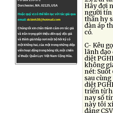
PO Box 255-571
Hãy đợi n
Dorchester, MA. 02125, USA
người tín
Hoặc quý vị có thể liên lạc với tác giả qua
thần hy s
email:
dcbinh38@hotmail.com
đàn áp t
Chúng tôi xin chân thành cám ơn tác giả
có.
và trân trọng giới thiệu đến quý độc giả
và thính giả khắp nơi một bộ hồi ký có
C- Kêu gọ
một không hai, của một trong những điệp
lãnh đạo
viên hoạt động trong bóng tối, một chiến
sĩ thuộc Quân Lực Việt Nam Cộng Hòa.
diệt PGHH
không gi
nét: Suốt
sau cùng 
diệt PGH
triển từ 
nay số tí
này tôi x
đảng CSV