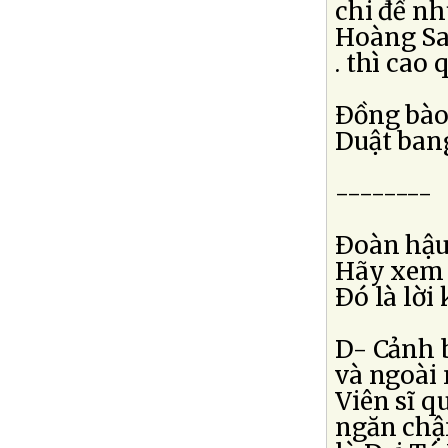
chi để n
Hoàng Sa, 
. thì cao 
Ðồng bào 
Duật bang
--------
Ðoàn hậu 
Hãy xem t
Ðó là lờ
D- Cảnh 
và ngoài 
Viên sĩ q
ngăn chận