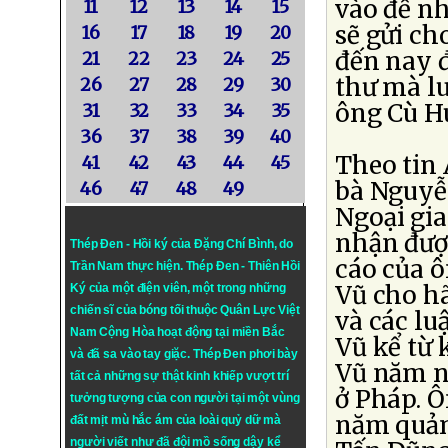
vào để nh
11
12
13
14
15
sẽ gửi ch
16
17
18
19
20
đến nay đ
21
22
23
24
25
thư mà lu
26
27
28
29
30
ông Cù H
31
32
33
34
35
36
37
38
39
40
Theo tin
41
42
43
44
45
bà Nguyễ
46
47
48
49
Ngoại gia
nhận đượ
Thép Đen - Hồi ký của Đặng Chí Bình
, do
cáo của ô
Trần Nam thực hiện.
Thép Đen
- Thiên Hồi
Vũ cho hã
Ký của một điện viên, một trong những
chiến sĩ của bóng tối thuộc Quân Lực Việt
và các lu
Nam Cộng Hòa hoạt động tại miền Bắc
Vũ kể từ 
và đã sa vào tay giặc. Thép Đen phơi bày
Vũ năm na
tất cả những sự thật kinh khiếp vượt trí
ở Pháp. Ô
tưởng tượng của con người tại một vùng
năm quản
đất mịt mù hắc ám của loài quỷ dữ mà
người viết như đã đội mồ sống dậy kể