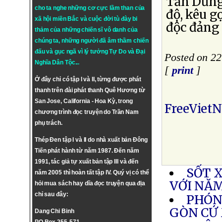
Tấn Dũng
cho ta nghe những cơ cực lầm than của
độ, kêu g
xã hội miền Bắc và cuộc đời tù đày bi
độc đảng 
thảm của những chiến sĩ vô danh của
chúng ta, những người đã âm thầm chiến
đấu và gục ngã vì lý tưởng
Tự Do
và
Đại
Posted on 22
Nghĩa Dân Tộc
...
[
print
]
Ở đây chỉ có tập I và II, từng được phát
thanh trên đài phát thanh Quê Hương từ
San Jose, California - Hoa Kỳ, trong
FreeViet
chương trình đọc truyện do Trần Nam
phụ trách.
Thép Đen tập I và II do nhà xuất bản Đông
Tiến phát hành từ năm 1987. Đến năm
1991, tác giả tự xuất bản tập III và đến
SỐT 
năm 2005 thì hoàn tất tập IV. Quý vị có thể
VỚI NĂ
hỏi mua sách hay dĩa đọc truyện qua địa
chỉ sau đây:
PHÓNG
GÒN CỨ
Dang Chi Binh