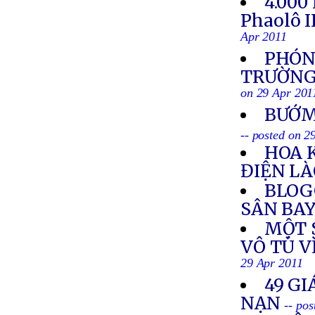
4.000
Phaolô I
Apr 2011
PHÓNG
TRƯỜNG 
on 29 Apr 201
BƯỚM
-- posted on 2
HOA 
ĐIỆN L
BLOG
SÂN BAY
MỘT S
VÔ TÙ V
29 Apr 2011
49 GI
NẠN
-- po