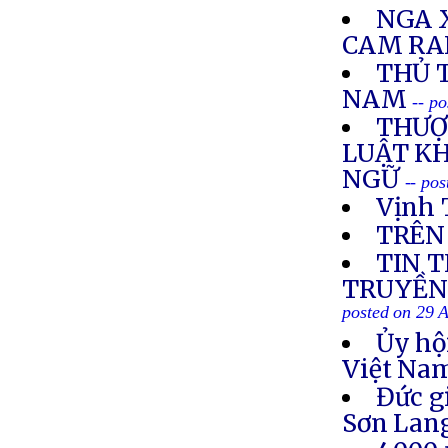
NGA 
CAM R
THỦ 
NAM
-- p
THƯỢ
LUẬT K
NGỮ
-- po
Vịnh 
TRÊN
TIN 
TRUYỀN 
posted on 29 
Ủy hộ
Việt Nam
Đức g
Sơn Lan