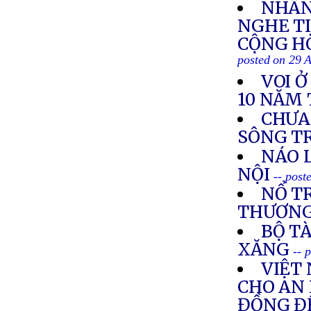
NHÂN
NGHE TI
CỘNG HÒ
posted on 29 
VOI 
10 NĂM 
CHƯA
SÔNG T
NÁO 
NỘI
-- post
NỔ TR
THƯƠN
BỘ TÀ
XĂNG
-- 
VIỆT
CHO AN 
ĐỒNG ĐỂ