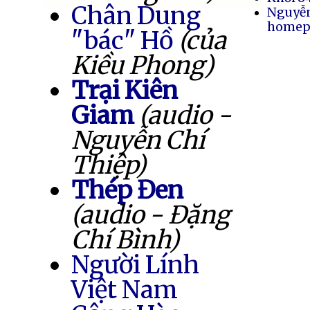
Chân Dung
Nguyễ
homep
"bác" Hồ
(của
Kiều Phong)
Trại Kiên
Giam
(audio -
Nguyễn Chí
Thiệp)
Thép Đen
(audio - Đặng
Chí Bình)
Người Lính
Việt Nam