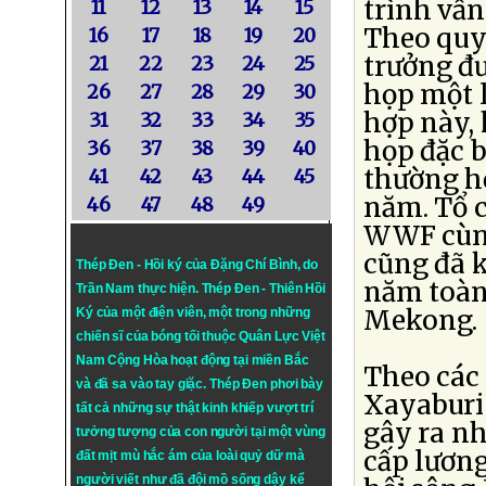
trình vấn
11
12
13
14
15
Theo quy 
16
17
18
19
20
trưởng đư
21
22
23
24
25
họp một 
26
27
28
29
30
hợp này, 
31
32
33
34
35
họp đặc b
36
37
38
39
40
thường h
41
42
43
44
45
năm. Tổ 
46
47
48
49
WWF cùng
cũng đã 
Thép Đen - Hồi ký của Đặng Chí Bình
, do
năm toàn 
Trần Nam thực hiện.
Thép Đen
- Thiên Hồi
Mekong.
Ký của một điện viên, một trong những
chiến sĩ của bóng tối thuộc Quân Lực Việt
Nam Cộng Hòa hoạt động tại miền Bắc
Theo các 
và đã sa vào tay giặc. Thép Đen phơi bày
Xayaburi 
tất cả những sự thật kinh khiếp vượt trí
gây ra n
tưởng tượng của con người tại một vùng
cấp lương
đất mịt mù hắc ám của loài quỷ dữ mà
người viết như đã đội mồ sống dậy kể