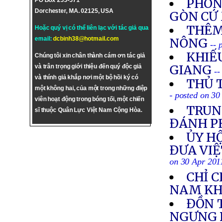
PHÓNG
PO Box 255-571
Dorchester, MA. 02125, USA
GÒN CỨ
THÊM
Hoặc quý vị có thể liên lạc với tác giả qua
email:
dcbinh38@hotmail.com
NÔNG
-- 
KHIẾU
Chúng tôi xin chân thành cám ơn tác giả
GIANG
và trân trọng giới thiệu đến quý độc giả
--
và thính giả khắp nơi một bộ hồi ký có
THỦ 
một không hai, của một trong những điệp
- posted on 30
viên hoạt động trong bóng tối, một chiến
TRUN
sĩ thuộc Quân Lực Việt Nam Cộng Hòa.
ĐÁNH P
ỦY HỘ
ĐƯA VIỆ
on 30 Apr 201
CHỈ C
NAM KH
ĐỒN 
NGƯNG