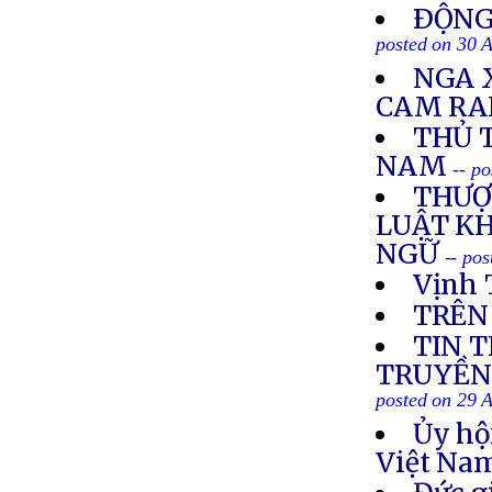
ÐỘNG 
posted on 30 
NGA 
CAM R
THỦ 
NAM
-- p
THƯỢ
LUẬT K
NGỮ
-- po
Vịnh 
TRÊN
TIN 
TRUYỀN 
posted on 29 
Ủy hộ
Việt Nam