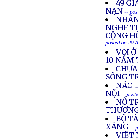
49 GI
NẠN
-- po
NHÂN
NGHE TI
CỘNG HÒ
posted on 29 
VOI 
10 NĂM 
CHƯA
SÔNG T
NÁO 
NỘI
-- post
NỔ TR
THƯƠN
BỘ TÀ
XĂNG
-- 
VIỆT