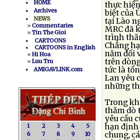
HOME
thực hiện
Archives
biệt của
NEWS
tại Lào n
»
Commentaries
MRC đã k
»
Tin The Gioi
trình thă
CARTOONS
Chẳng hạ
CARTOONS in English
năm đối v
»
Hi Hoa
trên dòn
»
Luu Tru
tức là tổ
AMIGAVLINK.com
Lan yêu c
những thi
Trong khi
thăm dò t
yêu cầu c
hạn định 
1
2
3
4
5
chung, c
6
7
8
9
10