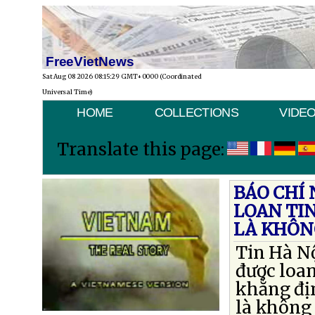
FreeVietNews
Sat Aug 08 2026 08:15:29 GMT+0000 (Coordinated
Universal Time)
HOME
COLLECTIONS
VIDE
Translate this page:
BÁO CHÍ
LOAN TI
LÀ KHÔ
Tin Hà Nộ
được loa
khẳng đị
là không