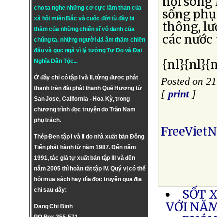
hội sông
cho ta nghe những cơ cực lầm than của
sống phụ
xã hội miền Bắc và cuộc đời tù đày bi
thông, lư
thảm của những chiến sĩ vô danh của
các nước
chúng ta, những người đã âm thầm chiến
đấu và gục ngã vì lý tưởng
Tự Do
và
Đại
{nl}{nl}{n
Nghĩa Dân Tộc
...
Ở đây chỉ có tập I và II, từng được phát
Posted on 21
thanh trên đài phát thanh Quê Hương từ
[
print
]
San Jose, California - Hoa Kỳ, trong
chương trình đọc truyện do Trần Nam
phụ trách.
FreeViet
Thép Đen tập I và II do nhà xuất bản Đông
Tiến phát hành từ năm 1987. Đến năm
1991, tác giả tự xuất bản tập III và đến
năm 2005 thì hoàn tất tập IV. Quý vị có thể
hỏi mua sách hay dĩa đọc truyện qua địa
chỉ sau đây:
SỐT 
VỚI NĂ
Dang Chi Binh