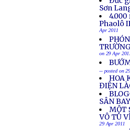
Đức g
Sơn Lan
4.000
Phaolô I
Apr 2011
PHÓNG
TRƯỜNG 
on 29 Apr 201
BƯỚM
-- posted on 2
HOA 
ĐIỆN L
BLOG
SÂN BAY
MỘT S
VÔ TÙ V
29 Apr 2011