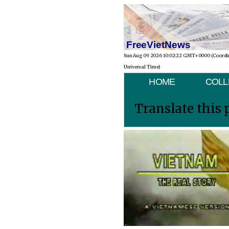
FreeVietNews
Sun Aug 09 2026 10:02:22 GMT+0000 (Coordi
Universal Time)
HOME
COLL
Translate this 