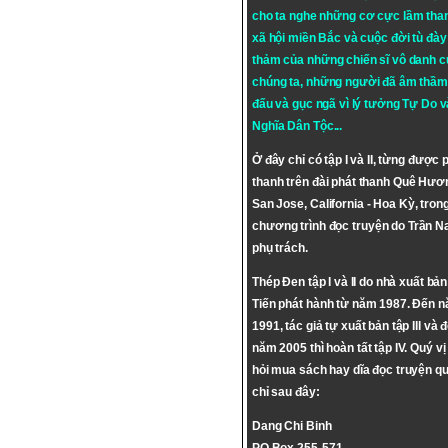
cho ta nghe những cơ cực lầm tha
xã hội miền Bắc và cuộc đời tù đày 
thảm của những chiến sĩ vô danh c
chúng ta, những người đã âm thầm
đấu và gục ngã vì lý tưởng
Tự Do
v
Nghĩa Dân Tộc
...
Ở đây chỉ có tập I và II, từng được 
thanh trên đài phát thanh Quê Hươ
San Jose, California - Hoa Kỳ, tron
chương trình đọc truyện do Trần 
phụ trách.
Thép Đen tập I và II do nhà xuất bả
Tiến phát hành từ năm 1987. Đến 
1991, tác giả tự xuất bản tập III và 
năm 2005 thì hoàn tất tập IV. Quý vị
hỏi mua sách hay dĩa đọc truyện qu
chỉ sau đây:
Dang Chi Binh