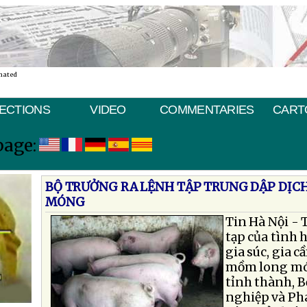
nated
ECTIONS
VIDEO
COMMENTARIES
CART
page:
BỘ TRƯỞNG RA LỆNH TẬP TRUNG DẬP DỊC
MÓNG
Tin Hà Nội - 
tạp của tình 
gia súc, gia c
mồm long món
tỉnh thành, 
nghiệp và Ph