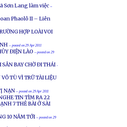
ã Sơn Lang làm việc
--
oan Phaolô II – Liên
TRƯỜNG HỢP LOÀI VOI
ỊNH
-- posted on 29 Apr 2011
HỦY ĐIỆN LÀO
-- posted on 29
 SÂN BAY CHỜ ĐI THÁI
-
VÔ TÙ VÌ TRỮ TÀI LIỆU
TỊ NẠN
-- posted on 29 Apr 2011
NGHE TIN TÌM RA 22
ẠNH 7 THẺ BÀI Ở SÀI
NG 10 NĂM TỚI
-- posted on 29