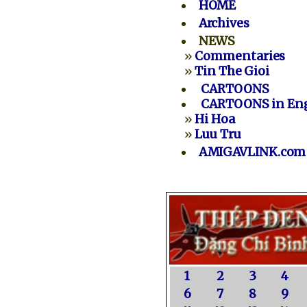
HOME
Archives
NEWS
»
Commentaries
»
Tin The Gioi
CARTOONS
CARTOONS in Eng
»
Hi Hoa
»
Luu Tru
AMIGAVLINK.com
1
2
3
4
6
7
8
9