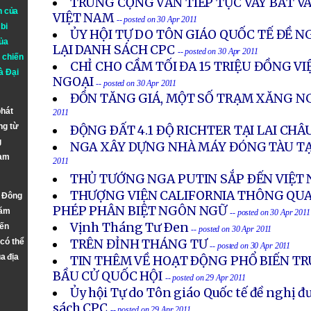
TRUNG CỘNG VẪN TIẾP TỤC VÂY BẮT V
n của
VIỆT NAM
-- posted on 30 Apr 2011
bi
ỦY HỘI TỰ DO TÔN GIÁO QUỐC TẾ ĐỀ N
ủa
LẠI DANH SÁCH CPC
-- posted on 30 Apr 2011
 chiến
CHỈ CHO CẦM TỐI ĐA 15 TRIỆU ĐỒNG V
à
Đại
NGOẠI
-- posted on 30 Apr 2011
ĐỒN TĂNG GIÁ, MỘT SỐ TRẠM XĂNG 
phát
2011
ng từ
ÐỘNG ÐẤT 4.1 ÐỘ RICHTER TẠI LAI CHÂ
g
NGA XÂY DỰNG NHÀ MÁY ĐÓNG TÀU T
Nam
2011
THỦ TƯỚNG NGA PUTIN SẮP ÐẾN VIỆT
THƯỢNG VIỆN CALIFORNIA THÔNG QU
n Đông
PHÉP PHÂN BIỆT NGÔN NGỮ
năm
-- posted on 30 Apr 2011
Vịnh Tháng Tư Ðen
đến
-- posted on 30 Apr 2011
 có thể
TRÊN ĐỈNH THÁNG TƯ
-- posted on 30 Apr 2011
a địa
TIN THÊM VỀ HOẠT ÐỘNG PHỔ BIẾN T
BẦU CỬ QUỐC HỘI
-- posted on 29 Apr 2011
Ủy hội Tự do Tôn giáo Quốc tế đề nghị đ
sách CPC
-- posted on 29 Apr 2011