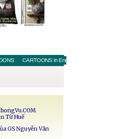
OONS
CARTOONS in English
PhongVu.COM
in Từ Huế
của GS Nguyễn Văn