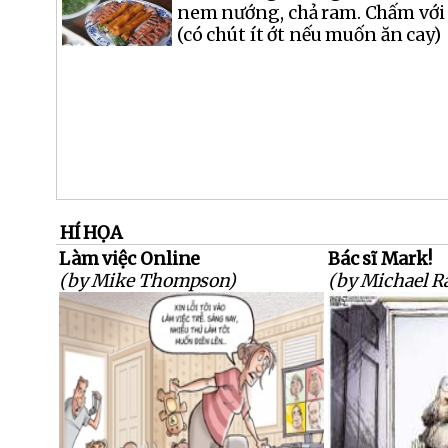
nem nướng, chả ram. Chấm với
(có chút ít ớt nếu muốn ăn cay)
HÍ HỌA
Làm việc Online
Bác sĩ Mark!
(by Mike Thompson)
(by Michael R