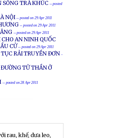
N SÔNG TRÀ KHÚC
-- posted
HÀ NỘI
-- posted on 29 Apr 2011
THƯƠNG
-- posted on 29 Apr 2011
XĂNG
-- posted on 29 Apr 2011
 CHO AN NINH QUỐC
BẦU CỬ
-- posted on 29 Apr 2011
 TỤC RẢI TRUYỀN ÐƠN
-
N ĐƯỜNG TỬ THẦN Ở
I
-- posted on 28 Apr 2011
 rau, khế, dưa leo,