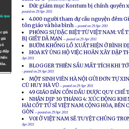
Đức giám mục Kontum bị chính quyền x
posted on 29 Apr 2011
giả qua
4.000 người tham dự cầu nguyện đêm Gi
tôn giáo và hòa bình
-- posted on 29 Apr 2011
PHÓNG SỰ ĐẶC BIỆT TỪ VIỆT NAM: VỀ 
c giả
BỊ GIẾT DÃ MAN
 giả
-- posted on 29 Apr 2011
BƯỚM KHỔNG LỒ XUẤT HIỆN Ở BÌNH Đ
 có
g điệp
HOA KỲ ỦNG HỘ VIỆC HOÃN XÂY ĐẬP T
chiến
Apr 2011
Hòa.
BLOGGER THIÊN SẦU MẤT TÍCH KHI TỚI
- posted on 29 Apr 2011
MỘT SINH VIÊN HÀ NỘI GỬI ĐƠN TỰ XIN 
CÙ HUY HÀ VŨ
-- posted on 29 Apr 2011
49 GIÁO DÂN CỒN DẦU ĐƯỢC QUY CHẾ 
NHÂN DỊP 30 THÁNG 4: XÚC ĐỘNG KHI 
HÀI CỐT TỬ SĨ VIỆT NAM CỘNG HÒA, BÊN C
GÒN
-- posted on 29 Apr 2011
VOI Ở VIỆT NAM SẼ TUYỆT CHỦNG TRO
Apr 2011