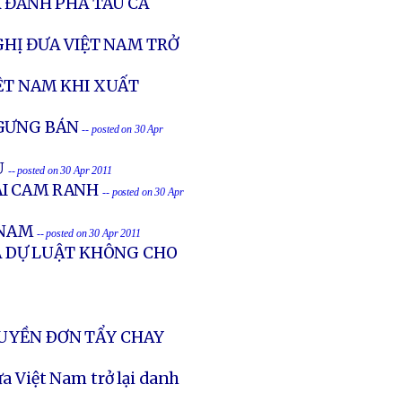
À ĐÁNH PHÁ TÀU CÁ
GHỊ ĐƯA VIỆT NAM TRỞ
IỆT NAM KHI XUẤT
NGƯNG BÁN
-- posted on 30 Apr
U
-- posted on 30 Apr 2011
ẠI CAM RANH
-- posted on 30 Apr
 NAM
-- posted on 30 Apr 2011
A DỰ LUẬT KHÔNG CHO
RUYỀN ÐƠN TẨY CHAY
ưa Việt Nam trở lại danh