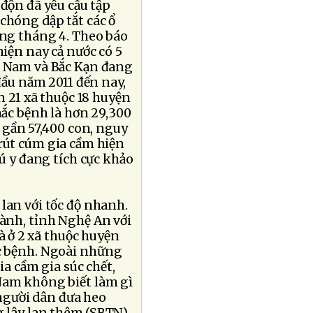
độn đã yêu cầu tập
chóng dập tắt các ổ
ng tháng 4. Theo báo
iện nay cả nước có 5
Hà Nam và Bắc Kạn đang
đầu năm 2011 đến nay,
n 21 xã thuộc 18 huyện
mắc bệnh là hơn 29,300
à gần 57,400 con, nguy
i rút cúm gia cầm hiện
ú y đang tích cực khảo
lan với tốc độ nhanh.
ành, tỉnh Nghệ An với
à ở 2 xã thuộc huyện
ắc bệnh. Ngoài những
ia cầm gia súc chết,
 Nam không biết làm gì
người dân đưa heo