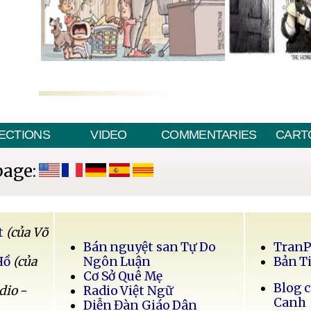
ECTIONS
VIDEO
COMMENTARIES
CART
page:
t
(của Võ
Bán nguyệt san Tự Do
Tran
Hồ
(của
Ngôn Luận
Bản T
Cơ Sở Quê Mẹ
Blog 
dio -
Radio Việt Ngữ
Canh
Diễn Đàn Giáo Dân