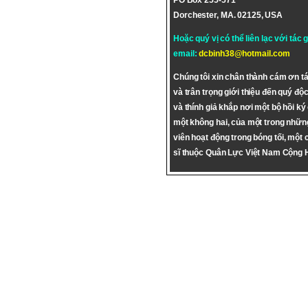
PO Box 255-571
Dorchester, MA. 02125, USA
Hoặc quý vị có thể liên lạc với tác 
email:
dcbinh38@hotmail.com
Chúng tôi xin chân thành cám ơn tá
và trân trọng giới thiệu đến quý độc
và thính giả khắp nơi một bộ hồi ký
một không hai, của một trong nhữn
viên hoạt động trong bóng tối, một 
sĩ thuộc Quân Lực Việt Nam Cộng 