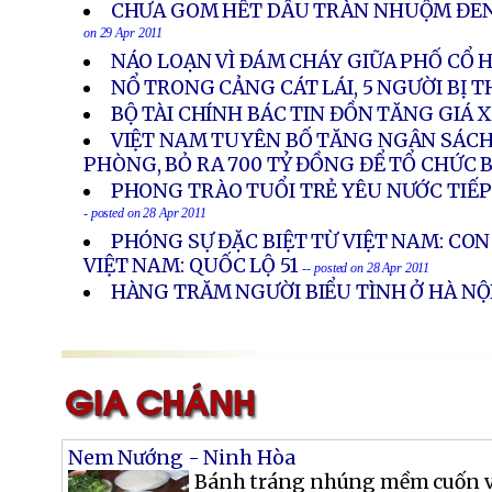
CHƯA GOM HẾT DẦU TRÀN NHUỘM ĐE
on 29 Apr 2011
NÁO LOẠN VÌ ÐÁM CHÁY GIỮA PHỐ CỔ 
NỔ TRONG CẢNG CÁT LÁI, 5 NGƯỜI BỊ 
BỘ TÀI CHÍNH BÁC TIN ĐỒN TĂNG GIÁ 
VIỆT NAM TUYÊN BỐ TĂNG NGÂN SÁCH
PHÒNG, BỎ RA 700 TỶ ĐỒNG ĐỂ TỔ CHỨC 
PHONG TRÀO TUỔI TRẺ YÊU NƯỚC TIẾP
- posted on 28 Apr 2011
PHÓNG SỰ ĐẶC BIỆT TỪ VIỆT NAM: CO
VIỆT NAM: QUỐC LỘ 51
-- posted on 28 Apr 2011
HÀNG TRĂM NGƯỜI BIỂU TÌNH Ở HÀ NỘ
Nem Nướng - Ninh Hòa
Bánh tráng nhúng mềm cuốn với