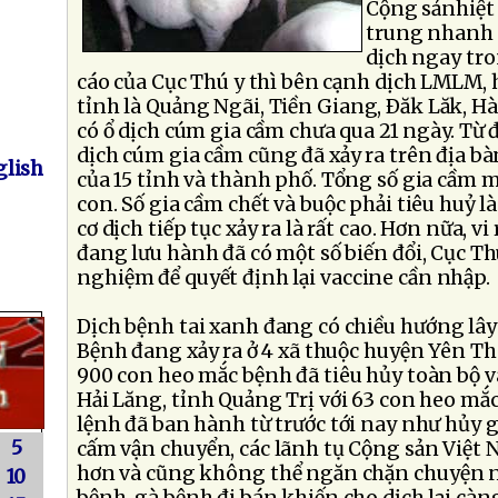
Cộng sảnhiệt 
trung nhanh 
dịch ngay tro
cáo của Cục Thú y thì bên cạnh dịch LMLM, h
tỉnh là Quảng Ngãi, Tiền Giang, Ðăk Lăk, 
có ổ dịch cúm gia cầm chưa qua 21 ngày. Từ 
dịch cúm gia cầm cũng đã xảy ra trên địa bà
lish
của 15 tỉnh và thành phố. Tổng số gia cầm 
con. Số gia cầm chết và buộc phải tiêu huỷ l
cơ dịch tiếp tục xảy ra là rất cao. Hơn nữa, v
đang lưu hành đã có một số biến đổi, Cục Th
nghiệm để quyết định lại vaccine cần nhập.
Dịch bệnh tai xanh đang có chiều hướng lây 
Bệnh đang xảy ra ở 4 xã thuộc huyện Yên Th
900 con heo mắc bệnh đã tiêu hủy toàn bộ v
Hải Lăng, tỉnh Quảng Trị với 63 con heo m
lệnh đã ban hành từ trước tới nay như hủy g
5
cấm vận chuyển, các lãnh tụ Cộng sản Việt
hơn và cũng không thể ngăn chặn chuyện 
10