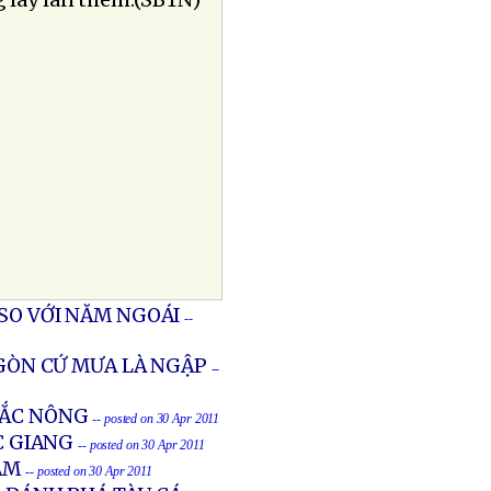
g lây lan thêm.(SBTN)
SO VỚI NĂM NGOÁI
--
 GÒN CỨ MƯA LÀ NGẬP
--
ĐẮC NÔNG
-- posted on 30 Apr 2011
C GIANG
-- posted on 30 Apr 2011
AM
-- posted on 30 Apr 2011