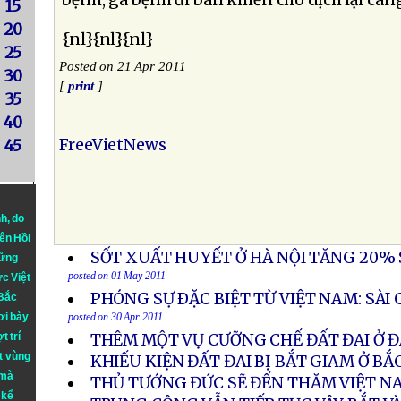
bệnh, gà bệnh đi bán khiến cho dịch lại càn
15
20
{nl}{nl}{nl}
25
Posted on 21 Apr 2011
30
[
print
]
35
40
FreeVietNews
45
nh
, do
iên Hồi
SỐT XUẤT HUYẾT Ở HÀ NỘI TĂNG 20% 
hững
posted on 01 May 2011
ực Việt
PHÓNG SỰ ÐẶC BIỆT TỪ VIỆT NAM: SÀI
 Bắc
ơi bày
posted on 30 Apr 2011
t trí
THÊM MỘT VỤ CƯỠNG CHẾ ĐẤT ĐAI Ở 
t vùng
KHIẾU KIỆN ĐẤT ĐAI BỊ BẮT GIAM Ở BẮ
 mà
THỦ TƯỚNG ĐỨC SẼ ĐẾN THĂM VIỆT N
 kể