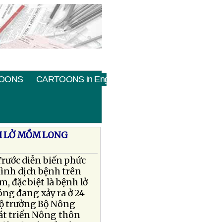
OONS
CARTOONS in English
H LỞ MỒM LONG
Trước diễn biến phức
hình dịch bệnh trên
ầm, đặc biệt là bệnh lở
g đang xảy ra ở 24
Bộ trưởng Bộ Nông
át triển Nông thôn