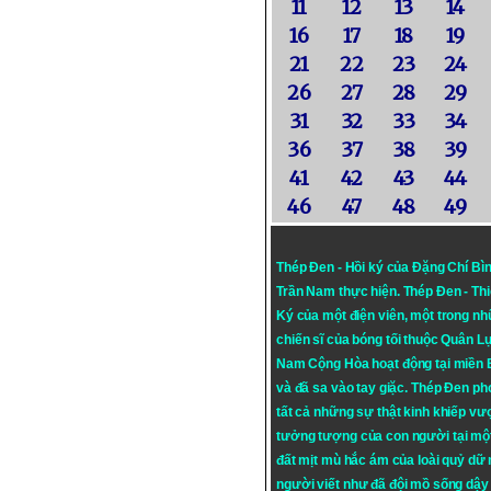
11
12
13
14
16
17
18
19
21
22
23
24
26
27
28
29
31
32
33
34
36
37
38
39
41
42
43
44
46
47
48
49
Thép Đen - Hồi ký của Đặng Chí Bì
Trần Nam thực hiện.
Thép Đen
- Th
Ký của một điện viên, một trong n
chiến sĩ của bóng tối thuộc Quân L
Nam Cộng Hòa hoạt động tại miền
và đã sa vào tay giặc. Thép Đen ph
tất cả những sự thật kinh khiếp vượ
tưởng tượng của con người tại mộ
đất mịt mù hắc ám của loài quỷ dữ
người viết như đã đội mồ sống dậy