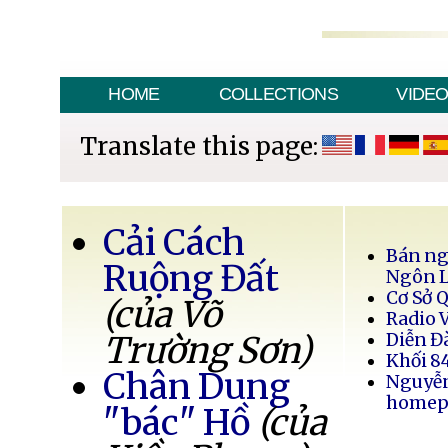
HOME
COLLECTIONS
VIDE
Translate this page:
Cải Cách
Bán ng
Ruộng Đất
Ngôn 
Cơ Sở 
(của Võ
Radio 
Trường Sơn)
Diễn Đ
Khối 8
Chân Dung
Nguyễ
homep
"bác" Hồ
(của