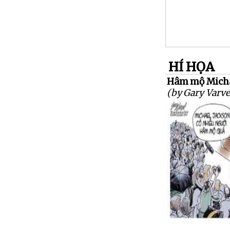
HÍ HỌA
Hâm mộ Michae
(by Gary Varve