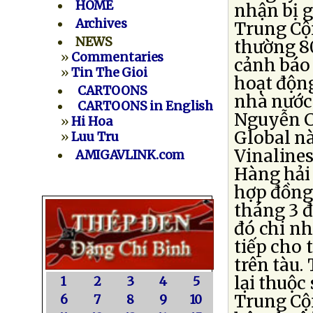
HOME
nhận bị g
Archives
Trung Cộn
NEWS
thường 80
»
Commentaries
cảnh báo 
»
Tin The Gioi
hoạt động
CARTOONS
nhà nước 
CARTOONS in English
Nguyễn C
»
Hi Hoa
Global nà
»
Luu Tru
Vinalines
AMIGAVLINK.com
Hàng hải 
hợp đồng 
tháng 3 đ
đó chi nh
tiếp cho 
trên tàu.
lại thuộc
1
2
3
4
5
Trung Cộn
6
7
8
9
10