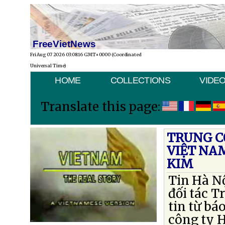
FreeVietNews
Fri Aug 07 2026 03:08:16 GMT+0000 (Coordinated
Universal Time)
HOME
COLLECTIONS
VIDE
Translate this page:
TRUNG C
VIỆT NAM
KIM
Tin Hà Nộ
đối tác T
tin từ bá
công ty H