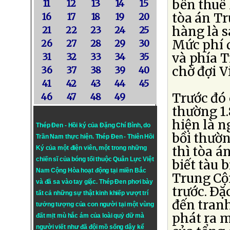
bên thuê 
11
12
13
14
15
tòa án Tr
16
17
18
19
20
hàng là s
21
22
23
24
25
Mức phí đ
26
27
28
29
30
và phía T
31
32
33
34
35
chờ đợi V
36
37
38
39
40
41
42
43
44
45
Trước đó 
46
47
48
49
thường 1.
hiện là n
Thép Đen - Hồi ký của Đặng Chí Bình
, do
bồi thườn
Trần Nam thực hiện.
Thép Đen
- Thiên Hồi
thì tòa á
Ký của một điện viên, một trong những
chiến sĩ của bóng tối thuộc Quân Lực Việt
biết tàu 
Nam Cộng Hòa hoạt động tại miền Bắc
Trung Cộn
và đã sa vào tay giặc. Thép Đen phơi bày
trước. Ðặ
tất cả những sự thật kinh khiếp vượt trí
đến tranh
tưởng tượng của con người tại một vùng
phát ra m
đất mịt mù hắc ám của loài quỷ dữ mà
người viết như đã đội mồ sống dậy kể