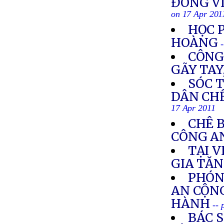
ĐÔNG V
on 17 Apr 201
HỌC 
HOÀNG
CÔNG
GÃY TAY
SÓC 
DÂN CHẾ
17 Apr 2011
CHÊ B
CÔNG A
TẠI V
GIA TĂ
PHÓN
AN CỘN
HÀNH
-- 
BÁC 