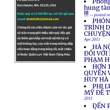
Phóng
PO Box 255-571
Dorchester, MA. 02125, USA
hung tàn
!!!
Hoặc quý vị có thể liên lạc với tác giả qua
-- posted 
PHÓNG
email:
dcbinh38@hotmail.com
TRÌNH 
Chúng tôi xin chân thành cám ơn tác giả
CHUYỆN
và trân trọng giới thiệu đến quý độc giả
và thính giả khắp nơi một bộ hồi ký có
Apr 2011
một không hai, của một trong những điệp
HÀ N
viên hoạt động trong bóng tối, một chiến
ĐỐI VỚI
sĩ thuộc Quân Lực Việt Nam Cộng Hòa.
PHẠM H
HƠN 1
QUYỀN V
HUY HÀ
PHI 
MỸ ĐỂ T
2011
ĐẾN 