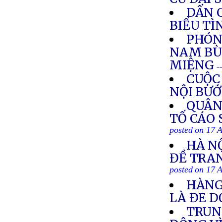
DÂN 
BIỂU TÌ
PHÓNG
NAM BÙ
MIỆNG
-
CUỘC
NỘI BƯ
QUÂN
TỐ CÁO 
posted on 17 
HÀ N
ĐỀ TRA
posted on 17 
HÀNG
LÀ ĐE 
TRUN