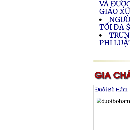
VÀ ĐƯỢ
GIÁO XỨ
NGƯỜ
TỐI ĐA $
TRUN
PHI LUẬ
Đuôi Bò Hầm