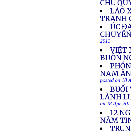
CHỦ QUY
LÀO 
TRANH 
ÚC ĐẠ
CHUYỂN
2011
VIỆT
BUÔN NG
PHÓNG
NAM ĂN
posted on 18 
BUỔI
LÀNH LU
on 18 Apr 201
12 N
NĂM TI
TRUN