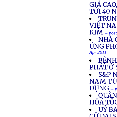
GIÁ CAO
TỚI 40 
TRUN
VIỆT NA
KIM
-- pos
NHÀ 
ỨNG PH
Apr 2011
BỆNH
PHÁT Ở
S&P 
NAM TÙ
DỤNG
-- 
QUÂN
HỎA TỐ
UỶ B
CỬ ÐẠI 