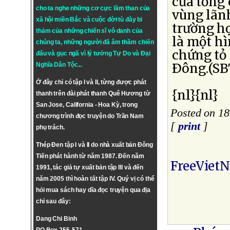
của tổng 
cho ta nghe những cơ cực lầm than của
vùng lãn
xã hội miền Bắc và cuộc đời tù đày bi
trường hợ
thảm của những chiến sĩ vô danh của
là một h
chúng ta, những người đã âm thầm chiến
chứng tỏ
đấu và gục ngã vì lý tưởng
Tự Do
và
Đại
Ðông.(SB
Nghĩa Dân Tộc
...
Ở đây chỉ có tập I và II, từng được phát
{nl}{nl}
thanh trên đài phát thanh Quê Hương từ
San Jose, California - Hoa Kỳ, trong
Posted on 18
chương trình đọc truyện do Trần Nam
[
print
]
phụ trách.
Thép Đen tập I và II do nhà xuất bản Đông
Tiến phát hành từ năm 1987. Đến năm
FreeViet
1991, tác giả tự xuất bản tập III và đến
năm 2005 thì hoàn tất tập IV. Quý vị có thể
hỏi mua sách hay dĩa đọc truyện qua địa
chỉ sau đây:
Dang Chi Binh