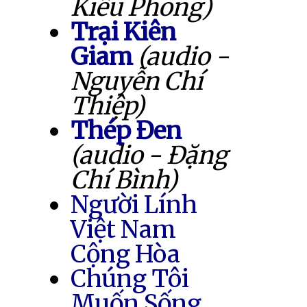
Kiều Phong)
Trại Kiên
Giam
(audio -
Nguyễn Chí
Thiệp)
Thép Đen
(audio - Đặng
Chí Bình)
Người Lính
Việt Nam
Cộng Hòa
Chúng Tôi
Muốn Sống