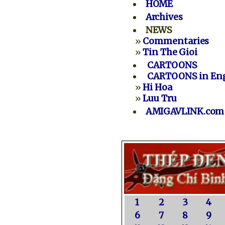
HOME
Archives
NEWS
»
Commentaries
»
Tin The Gioi
CARTOONS
CARTOONS in Eng
»
Hi Hoa
»
Luu Tru
AMIGAVLINK.com
1
2
3
4
6
7
8
9