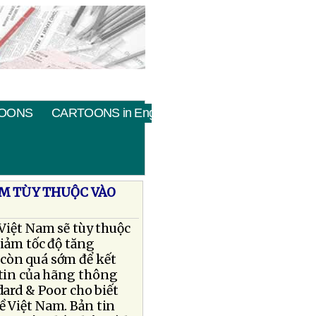
OONS
CARTOONS in English
AM TÙY THUỘC VÀO
Việt Nam sẽ tùy thuộc
giảm tốc độ tăng
 còn quá sớm để kết
 tin của hãng thông
ard & Poor cho biết
ề Việt Nam. Bản tin