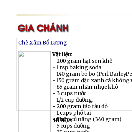
Chè Xâm Bổ Lượng
Vật liệu:
- 200 gram hạt sen khô
- 1 tsp baking soda
- 140 gram bo bo (Perl BarleyPe
- 150 gram đậu xanh cà không 
- 85 gram nhãn nhục khô
- 3 cups nước
- 1/2 cup đường.
- 200 gram táo tàu đỏ
- 1 cups phổ tai
- 1 hộp củ năng (340 gram)
HÍ HỌA
- 5 cups đường