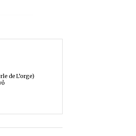
rle de L’orge)
vỏ