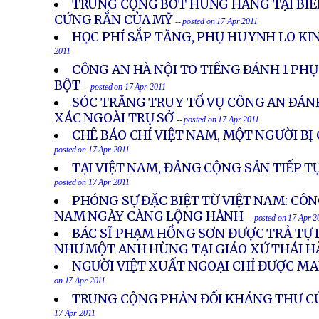
TRUNG CỘNG BỚT HUNG HĂNG TẠI BIỂ
CỨNG RẮN CỦA MỸ
-- posted on 17 Apr 2011
HỌC PHÍ SẮP TĂNG, PHỤ HUYNH LO K
2011
CÔNG AN HÀ NỘI TO TIẾNG ÐÁNH 1 PHỤ
BỘT
-- posted on 17 Apr 2011
SÓC TRĂNG TRUY TỐ VỤ CÔNG AN ÐÁN
XÁC NGOÀI TRỤ SỞ
-- posted on 17 Apr 2011
CHÊ BÁO CHÍ VIỆT NAM, MỘT NGƯỜI BỊ
posted on 17 Apr 2011
TẠI VIỆT NAM, ĐẢNG CỘNG SẢN TIẾP T
posted on 17 Apr 2011
PHÓNG SỰ ĐẶC BIỆT TỪ VIỆT NAM: CÔN
NAM NGÀY CÀNG LỘNG HÀNH
-- posted on 17 Apr 2
BÁC SĨ PHẠM HỒNG SƠN ĐƯỢC TRẢ TỰ 
NHƯ MỘT ANH HÙNG TẠI GIÁO XỨ THÁI H
NGƯỜI VIỆT XUẤT NGOẠI CHỈ ĐƯỢC MAN
on 17 Apr 2011
TRUNG CỘNG PHẢN ĐỐI KHÁNG THƯ CỦ
17 Apr 2011