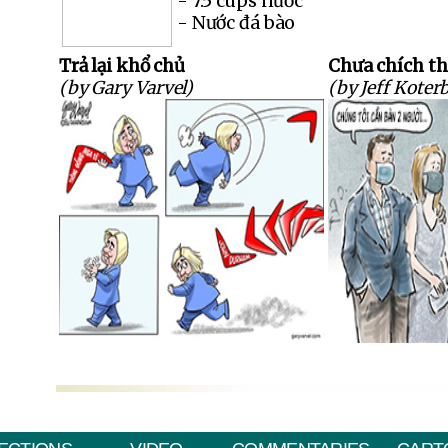
- 7.5 cups nước
- Nước đá bào
Trả lại khổ chủ
Chưa chích t
(by Gary Varvel)
(by Jeff Koter