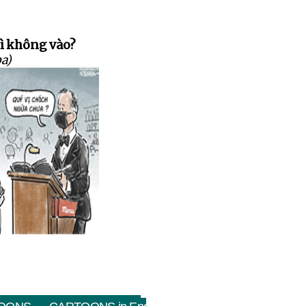
hì không vào?
ba)