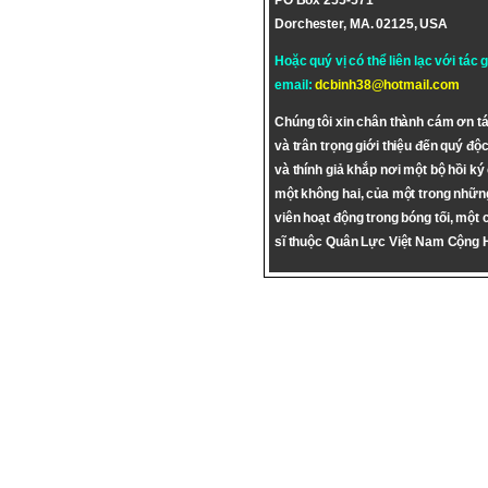
PO Box 255-571
Dorchester, MA. 02125, USA
Hoặc quý vị có thể liên lạc với tác 
email:
dcbinh38@hotmail.com
Chúng tôi xin chân thành cám ơn tá
và trân trọng giới thiệu đến quý độc
và thính giả khắp nơi một bộ hồi ký
một không hai, của một trong nhữn
viên hoạt động trong bóng tối, một 
sĩ thuộc Quân Lực Việt Nam Cộng 