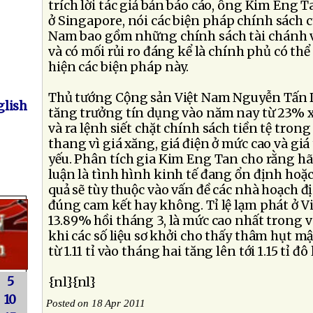
trích lời tác giả bản báo cáo, ông Kim Eng 
ở Singapore, nói các biện pháp chính sách 
Nam bao gồm những chính sách tài chánh và
và có mối rủi ro đáng kể là chính phủ có thể
hiện các biện pháp này.
Thủ tướng Cộng sản Việt Nam Nguyễn Tấn D
lish
tăng trưởng tín dụng vào năm nay từ 23%
và ra lệnh siết chặt chính sách tiền tệ trong
thang vì giá xăng, giá điện ở mức cao và giá 
yếu. Phân tích gia Kim Eng Tan cho rằng hã
luận là tình hình kinh tế đang ổn định hoặc 
quả sẽ tùy thuộc vào vấn đề các nhà hoạch đ
đúng cam kết hay không. Tỉ lệ lạm phát ở V
13.89% hồi tháng 3, là mức cao nhất trong 
khi các số liệu sơ khởi cho thấy thâm hụt m
từ 1.11 tỉ vào tháng hai tăng lên tới 1.15 tỉ đô
5
{nl}{nl}
10
Posted on 18 Apr 2011