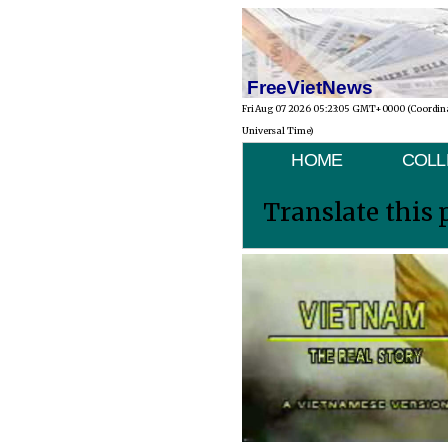
FreeVietNews
Fri Aug 07 2026 05:23:05 GMT+0000 (Coordin
Universal Time)
HOME
COLL
Translate this 