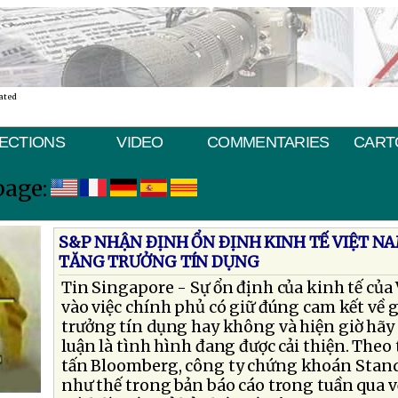
ated
ECTIONS
VIDEO
COMMENTARIES
CART
page:
S&P NHẬN ÐỊNH ỔN ÐỊNH KINH TẾ VIỆT N
TĂNG TRƯỞNG TÍN DỤNG
Tin Singapore - Sự ổn định của kinh tế của 
vào việc chính phủ có giữ đúng cam kết về 
trưởng tín dụng hay không và hiện giờ hãy
luận là tình hình đang được cải thiện. Theo
tấn Bloomberg, công ty chứng khoán Stand
như thế trong bản báo cáo trong tuần qua v