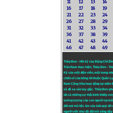
11
12
13
14
16
17
18
19
21
22
23
24
26
27
28
29
31
32
33
34
36
37
38
39
41
42
43
44
46
47
48
49
Thép Đen - Hồi ký của Đặng Chí Bì
Trần Nam thực hiện.
Thép Đen
- Th
Ký của một điện viên, một trong n
chiến sĩ của bóng tối thuộc Quân L
Nam Cộng Hòa hoạt động tại miền
và đã sa vào tay giặc. Thép Đen ph
tất cả những sự thật kinh khiếp vượ
tưởng tượng của con người tại mộ
đất mịt mù hắc ám của loài quỷ dữ
người viết như đã đội mồ sống dậy