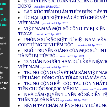
ĐẾN PHIÊN ĐÀI LOAN TÁI KHẲNG ĐỊNH 
n của
ĐÔNG
-- posted on 19 Apr 2011
bi
LÀO XÚC TIẾN DỰ ÁN THỦY ĐIỆN GÂY T
ủa
ÚC ĐẠI LỢI TRIỆT PHÁ CÁC TỔ CHỨC V
 chiến
VIỆT NAM
-- posted on 19 Apr 2011
à
Đại
VIỆT NAM VÀ MỘT SỐ CÔNG TY BỊ KIỆN
TEXAS
-- posted on 19 Apr 2011
phát
PHÓNG SỰ ÐẶC BIỆT TỪ VIỆT NAM: VỀ 
ng từ
COI CHỪNG BỊ NHIỄM ÐỘC
-- posted on 18 Apr 2011
g
BUỔI TRUYỀN GIẢNG CỦA MỤC SƯ TIN L
Nam
HÀ NỘI BỊ HỦY BỎ
-- posted on 18 Apr 2011
12 NGÀN NGƯỜI THAM DỰ LỄ KỶ NIỆM 
VIỆT NAM
n Đông
-- posted on 18 Apr 2011
TRUNG CỘNG VƠ VÉT HẢI SẢN VIỆT NAM
năm
HẾT HÀNG ĐÓNG CỬA TỚI 40 NHÀ MÁY CÁ
đến
TRUNG CỘNG BẮT CÓC TÀU LỚN NHẤT C
 có thể
TIỀN CHUỘC 800,000 MỸ KIM
a địa
-- posted on 18 Apr 201
NHÀ CẦM QUYỀN TUYÊN BỐ SẼ DIỄN T
THẦN TẠI ĐÀ NẴNG
-- posted on 18 Apr 2011
BỆNH TAY CHÂN MIỆNG NGUY CƠ BÙNG