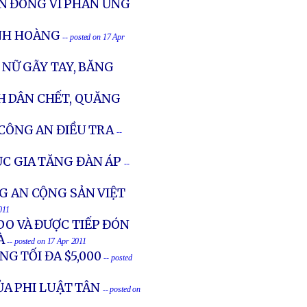
N ĐÔNG VÌ PHẢN ỨNG
INH HOÀNG
-- posted on 17 Apr
 NỮ GÃY TAY, BĂNG
H DÂN CHẾT, QUĂNG
 CÔNG AN ĐIỀU TRA
--
ỤC GIA TĂNG ĐÀN ÁP
--
G AN CỘNG SẢN VIỆT
011
DO VÀ ĐƯỢC TIẾP ĐÓN
À
-- posted on 17 Apr 2011
G TỐI ĐA $5,000
-- posted
A PHI LUẬT TÂN
-- posted on