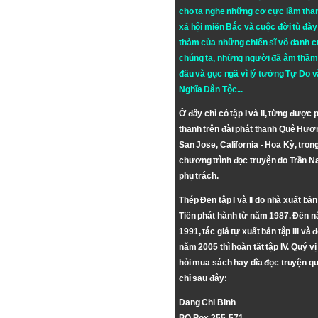
cho ta nghe những cơ cực lầm tha
xã hội miền Bắc và cuộc đời tù đày 
thảm của những chiến sĩ vô danh c
chúng ta, những người đã âm thầm
đấu và gục ngã vì lý tưởng
Tự Do
v
Nghĩa Dân Tộc
...
Ở đây chỉ có tập I và II, từng được 
thanh trên đài phát thanh Quê Hươ
San Jose, California - Hoa Kỳ, tron
chương trình đọc truyện do Trần 
phụ trách.
Thép Đen tập I và II do nhà xuất bả
Tiến phát hành từ năm 1987. Đến 
1991, tác giả tự xuất bản tập III và 
năm 2005 thì hoàn tất tập IV. Quý vị
hỏi mua sách hay dĩa đọc truyện qu
chỉ sau đây:
Dang Chi Binh