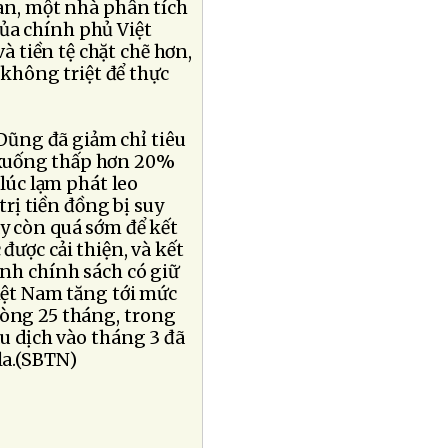
Tan, một nhà phân tích
của chính phủ Việt
 tiền tệ chặt chẽ hơn,
 không triệt để thực
ũng đã giảm chỉ tiêu
 xuống thấp hơn 20%
 lúc lạm phát leo
trị tiền đồng bị suy
y còn quá sớm để kết
được cải thiện, và kết
ịnh chính sách có giữ
iệt Nam tăng tới mức
vòng 25 tháng, trong
ậu dịch vào tháng 3 đã
 la.(SBTN)