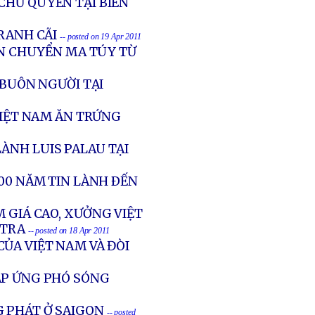
CHỦ QUYỀN TẠI BIỂN
RANH CÃI
-- posted on 19 Apr 2011
ẬN CHUYỂN MA TÚY TỪ
 BUÔN NGƯỜI TẠI
VIỆT NAM ĂN TRỨNG
ÀNH LUIS PALAU TẠI
100 NĂM TIN LÀNH ÐẾN
 GIÁ CAO, XƯỞNG VIỆT
 TRA
-- posted on 18 Apr 2011
ỦA VIỆT NAM VÀ ĐÒI
1
ẬP ỨNG PHÓ SÓNG
 PHÁT Ở SAIGON
-- posted