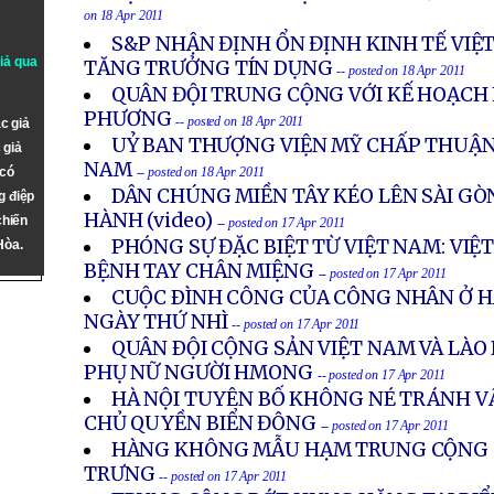
on 18 Apr 2011
S&P NHẬN ĐỊNH ỔN ĐỊNH KINH TẾ VIỆ
giả qua
TĂNG TRƯỞNG TÍN DỤNG
-- posted on 18 Apr 2011
QUÂN ĐỘI TRUNG CỘNG VỚI KẾ HOẠCH
PHƯƠNG
-- posted on 18 Apr 2011
c giả
UỶ BAN THƯỢNG VIỆN MỸ CHẤP THUẬN Ð
 giả
NAM
 có
-- posted on 18 Apr 2011
DÂN CHÚNG MIỀN TÂY KÉO LÊN SÀI GÒ
g điệp
HÀNH (video)
chiến
-- posted on 17 Apr 2011
PHÓNG SỰ ĐẶC BIỆT TỪ VIỆT NAM: VI
Hòa.
BỆNH TAY CHÂN MIỆNG
-- posted on 17 Apr 2011
CUỘC ÐÌNH CÔNG CỦA CÔNG NHÂN Ở H
NGÀY THỨ NHÌ
-- posted on 17 Apr 2011
QUÂN ÐỘI CỘNG SẢN VIỆT NAM VÀ LÀO B
PHỤ NỮ NGƯỜI HMONG
-- posted on 17 Apr 2011
HÀ NỘI TUYÊN BỐ KHÔNG NÉ TRÁNH V
CHỦ QUYỀN BIỂN ĐÔNG
-- posted on 17 Apr 2011
HÀNG KHÔNG MẪU HẠM TRUNG CỘNG C
TRƯNG
-- posted on 17 Apr 2011