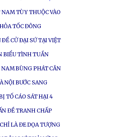
T NAM TÙY THUỘC VÀO
 HỎA TỐC ĐÔNG
Ề CỬ ÐẠI SỨ TẠI VIỆT
N BIỂU TÌNH TUẦN
ỆT NAM BÙNG PHÁT CĂN
À NỘI BƯỚC SANG
Ị TỐ CÁO SÁT HẠI 4
ẤN ĐỀ TRANH CHẤP
HỈ LÀ ĐE DỌA TƯỢNG