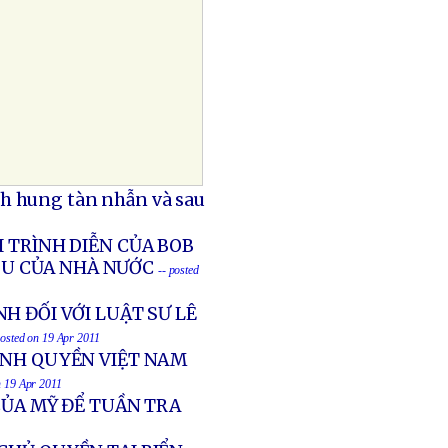
h hung tàn nhẫn và sau
I TRÌNH DIỄN CỦA BOB
ỊU CỦA NHÀ NƯỚC
-- posted
H ĐỐI VỚI LUẬT SƯ LÊ
posted on 19 Apr 2011
HÍNH QUYỀN VIỆT NAM
n 19 Apr 2011
CỦA MỸ ĐỂ TUẦN TRA