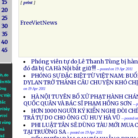
15
[
print
]
20
25
FreeVietNews
30
35
40
45
Phóng viên tự do Lê Thanh Tùng bị hàn
đó đã bị CA Hà Nội bắt giữ !!!
-- posted on 19 Apr 2011
PHÓNG SỰ ĐẶC BIỆT TỪ VIỆT NAM: BUỔ
nh
, do
DYLAN TRỞ THÀNH CÂU CHUYỆN KHÓ CH
iên Hồi
hững
on 19 Apr 2011
ực Việt
HÀ NỘI TUYÊN BỐ XỬ PHẠT HÀNH CHÁN
 Bắc
QUỐC QUÂN VÀ BÁC SĨ PHẠM HỒNG SƠN
-- 
ơi bày
HƠN 1000 NGƯỜI KÝ KIẾN NGHỊ ĐÒI C
t trí
TRẢ TỰ DO CHO ÔNG CÙ HUY HÀ VŨ
-- posted o
t vùng
PHI LUẬT TÂN SẼ DÙNG TÀU MỚI MUA 
 mà
TẠI TRƯỜNG SA
-- posted on 19 Apr 2011
 kể