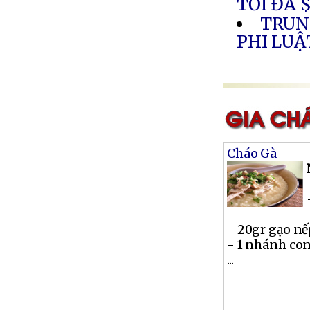
TỐI ĐA $
TRUN
PHI LUẬ
Cháo Gà
- 20gr gạo n
- 1 nhánh co
...