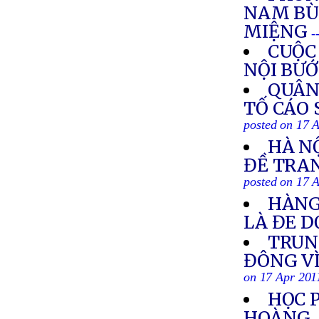
NAM BÙ
MIỆNG
-
CUỘC
NỘI BƯ
QUÂN
TỐ CÁO 
posted on 17 
HÀ N
ĐỀ TRA
posted on 17 
HÀNG
LÀ ĐE 
TRUN
ĐÔNG V
on 17 Apr 201
HỌC 
HOÀNG