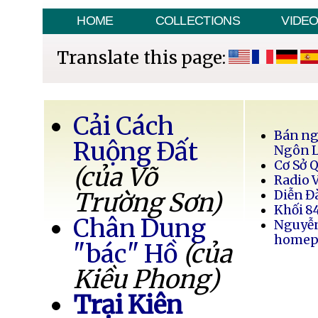
HOME
COLLECTIONS
VIDE
Translate this page:
Cải Cách
Bán ng
Ruộng Đất
Ngôn 
Cơ Sở 
(của Võ
Radio 
Trường Sơn)
Diễn Đ
Khối 8
Chân Dung
Nguyễ
homep
"bác" Hồ
(của
Kiều Phong)
Trại Kiên