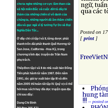
ngữ, tuần
cho ta nghe những cơ cực lầm than của
xã hội miền Bắc và cuộc đời tù đày bi
qua các t
thảm của những chiến sĩ vô danh của
chúng ta, những người đã âm thầm chiến
đấu và gục ngã vì lý tưởng
Tự Do
và
Đại
Nghĩa Dân Tộc
...
Posted on 17
[
print
]
Ở đây chỉ có tập I và II, từng được phát
thanh trên đài phát thanh Quê Hương từ
San Jose, California - Hoa Kỳ, trong
chương trình đọc truyện do Trần Nam
FreeViet
phụ trách.
Thép Đen tập I và II do nhà xuất bản Đông
Tiến phát hành từ năm 1987. Đến năm
1991, tác giả tự xuất bản tập III và đến
năm 2005 thì hoàn tất tập IV. Quý vị có thể
Phóng
hỏi mua sách hay dĩa đọc truyện qua địa
hung tàn
chỉ sau đây:
!!!
-- posted 
Dang Chi Binh
PHÓNG