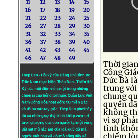
11
12
13
14
15
16
17
18
19
20
21
22
23
24
25
26
27
28
29
30
31
32
33
34
35
36
37
38
39
40
41
42
43
44
45
46
47
48
49
Thời gia
Công Giá
Thép Đen - Hồi ký của Đặng Chí Bình
, do
Ðức Bà là
Trần Nam thực hiện.
Thép Đen
- Thiên Hồi
trung với
Ký của một điện viên, một trong những
chung qu
chiến sĩ của bóng tối thuộc Quân Lực Việt
quyền đã
Nam Cộng Hòa hoạt động tại miền Bắc
và đã sa vào tay giặc. Thép Đen phơi bày
không th
tất cả những sự thật kinh khiếp vượt trí
vì sợ phả
tưởng tượng của con người tại một vùng
tình khô
đất mịt mù hắc ám của loài quỷ dữ mà
chiếm lò
người viết như đã đội mồ sống dậy kể