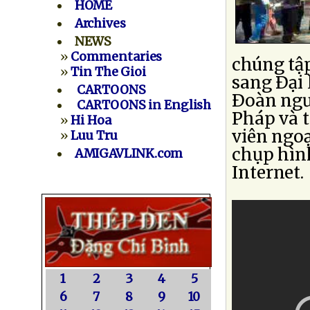
HOME
Archives
NEWS
»
Commentaries
chúng tập
»
Tin The Gioi
sang Ðại 
CARTOONS
Ðoàn ngư
CARTOONS in English
Pháp và t
»
Hi Hoa
viên ngoạ
»
Luu Tru
chụp hình
AMIGAVLINK.com
Internet.
1
2
3
4
5
6
7
8
9
10