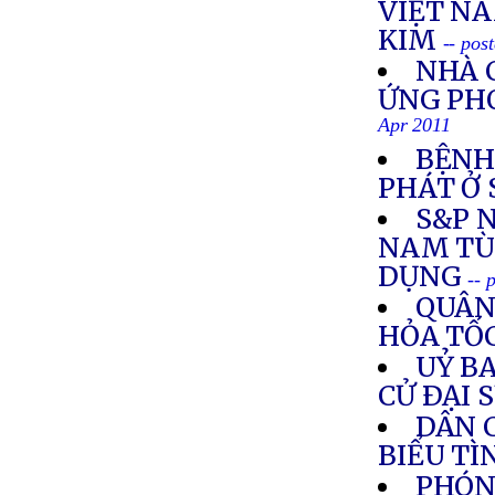
VIỆT NA
KIM
-- pos
NHÀ 
ỨNG PH
Apr 2011
BỆNH
PHÁT Ở
S&P 
NAM TÙ
DỤNG
-- 
QUÂN
HỎA TỐ
UỶ B
CỬ ÐẠI 
DÂN 
BIỂU TÌ
PHÓNG