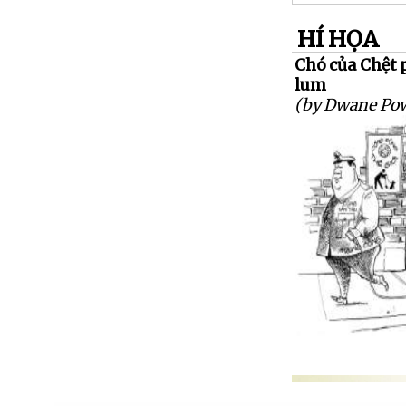
HÍ HỌA
Chó của Chệt
lum
(by Dwane Pow