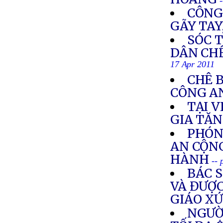
CÔNG
GÃY TAY
SÓC 
DÂN CHẾ
17 Apr 2011
CHÊ B
CÔNG A
TẠI V
GIA TĂ
PHÓN
AN CỘN
HÀNH
-- 
BÁC 
VÀ ĐƯỢ
GIÁO XỨ
NGƯỜ