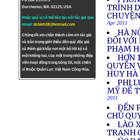
PO Box 255-571
TRÌNH 
Dorchester, MA. 02125, USA
CHUYỆN
Hoặc quý vị có thể liên lạc với tác giả qua
Apr 2011
email:
dcbinh38@hotmail.com
HÀ N
Chúng tôi xin chân thành cám ơn tác giả
ĐỐI VỚI
và trân trọng giới thiệu đến quý độc giả
PHẠM H
và thính giả khắp nơi một bộ hồi ký có
HƠN 1
một không hai, của một trong những điệp
viên hoạt động trong bóng tối, một chiến
QUYỀN V
sĩ thuộc Quân Lực Việt Nam Cộng Hòa.
HUY HÀ
PHI 
MỸ ĐỂ T
2011
ĐẾN 
CHỦ QUY
LÀO 
TRANH 