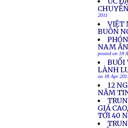
ÚC ĐẠ
CHUYỂN
2011
VIỆT
BUÔN NG
PHÓNG
NAM ĂN
posted on 18 
BUỔI
LÀNH LU
on 18 Apr 201
12 N
NĂM TI
TRUN
GIÁ CAO
TỚI 40 
TRUN