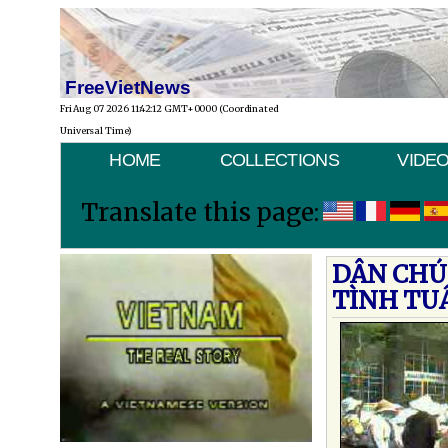
FreeVietNews
Fri Aug 07 2026 11:42:12 GMT+0000 (Coordinated
Universal Time)
HOME
COLLECTIONS
VIDE
Translate this page:
DÂN CHÚ
TÌNH TUẦ