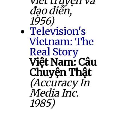
viết truyện và
đạo diễn,
1956)
Television's
Vietnam: The
Real Story
Việt Nam: Câu
Chuyện Thật
(Accuracy In
Media Inc.
1985)