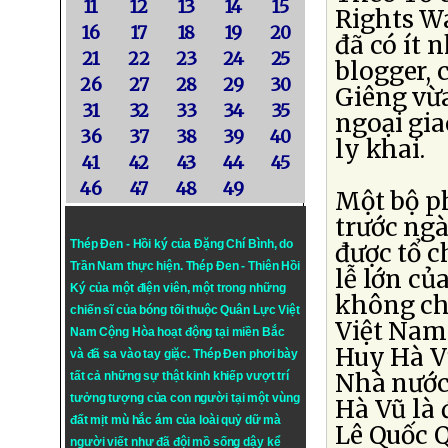
11
12
13
14
15
Rights Wa
16
17
18
19
20
đã có ít 
21
22
23
24
25
blogger, 
26
27
28
29
30
Giêng vừ
31
32
33
34
35
ngoại gia
36
37
38
39
40
ly khai.
41
42
43
44
45
46
47
48
49
Một bộ ph
trước ngà
Thép Đen - Hồi ký của Đặng Chí Bình
, do
được tổ c
Trần Nam thực hiện.
Thép Đen
- Thiên Hồi
lễ lớn củ
Ký của một điện viên, một trong những
không ch
chiến sĩ của bóng tối thuộc Quân Lực Việt
Việt Nam 
Nam Cộng Hòa hoạt động tại miền Bắc
Huy Hà Vũ
và đã sa vào tay giặc. Thép Đen phơi bày
Nhà nước 
tất cả những sự thật kinh khiếp vượt trí
tưởng tượng của con người tại một vùng
Hà Vũ là 
đất mịt mù hắc ám của loài quỷ dữ mà
Lê Quốc Q
người viết như đã đội mồ sống dậy kể