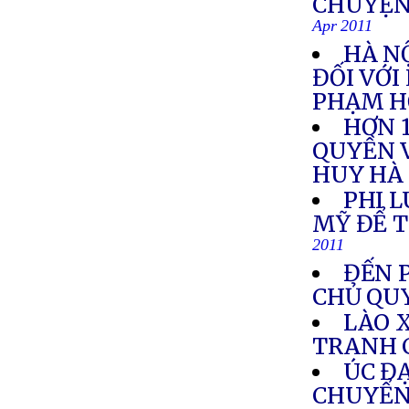
CHUYỆN
Apr 2011
HÀ N
ĐỐI VỚI
PHẠM H
HƠN 1
QUYỀN V
HUY HÀ
PHI 
MỸ ĐỂ T
2011
ĐẾN 
CHỦ QUY
LÀO 
TRANH 
ÚC ĐẠ
CHUYỂN