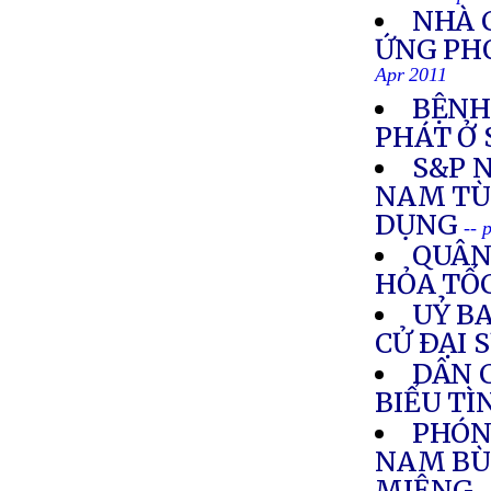
NHÀ 
ỨNG PH
Apr 2011
BỆNH
PHÁT Ở
S&P 
NAM TÙ
DỤNG
-- 
QUÂN
HỎA TỐ
UỶ B
CỬ ÐẠI 
DÂN 
BIỂU TÌ
PHÓNG
NAM BÙ
MIỆNG