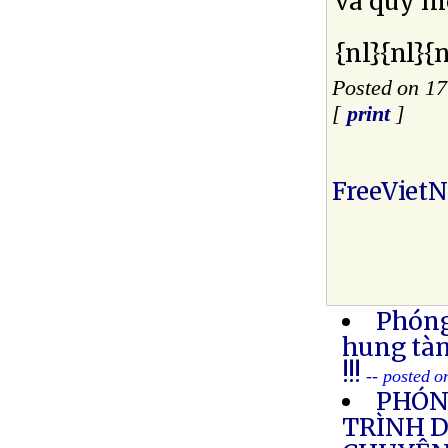
và quy m
{nl}{nl}{n
Posted on 17
[
print
]
FreeViet
Phóng
hung tàn
!!!
-- posted 
PHÓNG
TRÌNH 