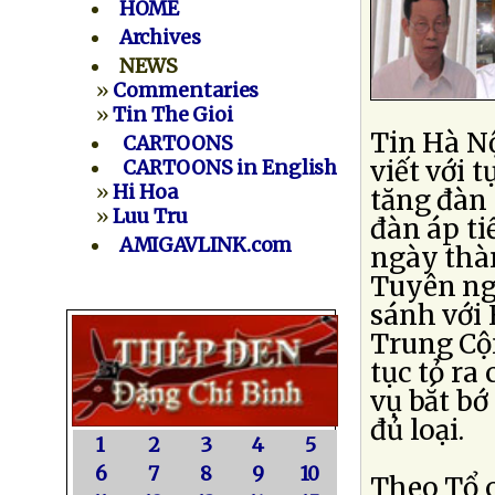
HOME
Archives
NEWS
»
Commentaries
»
Tin The Gioi
Tin Hà Nộ
CARTOONS
viết với 
CARTOONS in English
»
Hi Hoa
tăng đàn 
»
Luu Tru
đàn áp ti
AMIGAVLINK.com
ngày thà
Tuyên ng
sánh với
Trung Cộn
tục tỏ ra
vụ bắt bớ
đủ loại.
1
2
3
4
5
6
7
8
9
10
Theo Tổ 