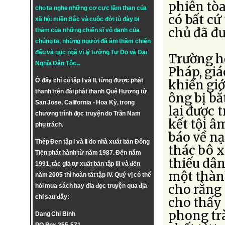
phiên tòa
cho ta nghe những cơ cực lầm than của
có bất cứ
xã hội miền Bắc và cuộc đời tù đày bi
chủ đã đư
thảm của những chiến sĩ vô danh của
chúng ta, những người đã âm thầm chiến
đấu và gục ngã vì lý tưởng
Tự Do
và
Đại
Trường h
Nghĩa Dân Tộc
...
Pháp, gi
Ở đây chỉ có tập I và II, từng được phát
khiến giớ
thanh trên đài phát thanh Quê Hương từ
ông bị bắ
San Jose, California - Hoa Kỳ, trong
lại được 
chương trình đọc truyện do Trần Nam
kết tội â
phụ trách.
báo về nạ
Thép Đen tập I và II do nhà xuất bản Đông
thác bô x
Tiến phát hành từ năm 1987. Đến năm
thiếu dân
1991, tác giả tự xuất bản tập III và đến
một thành
năm 2005 thì hoàn tất tập IV. Quý vị có thể
cho rằng
hỏi mua sách hay dĩa đọc truyện qua địa
chỉ sau đây:
cho thấy 
phong tr
Dang Chi Binh