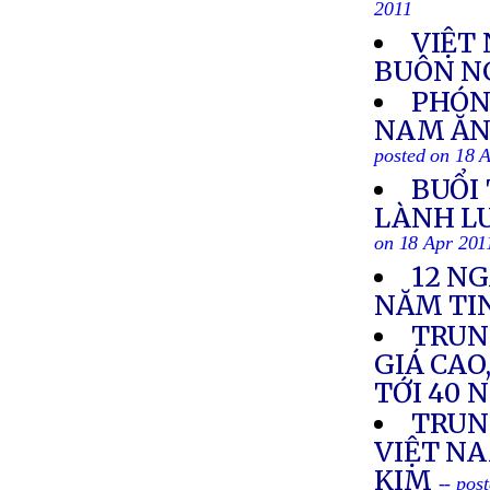
2011
VIỆT
BUÔN NG
PHÓNG
NAM ĂN
posted on 18 
BUỔI
LÀNH LU
on 18 Apr 201
12 N
NĂM TI
TRUN
GIÁ CAO
TỚI 40 
TRUN
VIỆT NA
KIM
-- pos