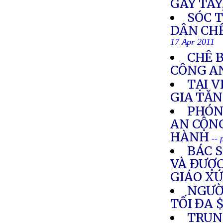
GÃY TAY
SÓC 
DÂN CHẾ
17 Apr 2011
CHÊ B
CÔNG A
TẠI V
GIA TĂ
PHÓN
AN CỘN
HÀNH
-- 
BÁC 
VÀ ĐƯỢ
GIÁO XỨ
NGƯỜ
TỐI ĐA $
TRUN