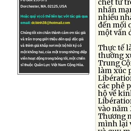
chết từ t
PO Box 255-571
Dorchester, MA. 02125, USA
nhấn mạn
nhiều nhà
Hoặc quý vị có thể liên lạc với tác giả qua
đến mối q
email:
dcbinh38@hotmail.com
một vấn 
Chúng tôi xin chân thành cám ơn tác giả
và trân trọng giới thiệu đến quý độc giả
Thực tế l
và thính giả khắp nơi một bộ hồi ký có
một không hai, của một trong những điệp
thường xu
viên hoạt động trong bóng tối, một chiến
Trung Cộ
sĩ thuộc Quân Lực Việt Nam Cộng Hòa.
làm xúc 
Libérati
các phê p
hộ về kin
Libératio
vào năm 2
Thương mạ
mình lại 