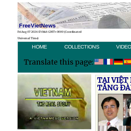
FreeVietNews
Fri Aug 07 2026 17:01:46 GMT+0000 (Coordinated
Universal Time)
HOME
COLLECTIONS
VIDE
Translate this page:
TẠI VIỆT
TĂNG ÐÀ