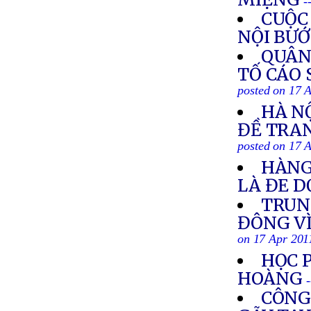
-
CUỘC
NỘI BƯ
QUÂN
TỐ CÁO 
posted on 17 
HÀ N
ĐỀ TRA
posted on 17 
HÀNG
LÀ ĐE 
TRUN
ĐÔNG V
on 17 Apr 201
HỌC 
HOÀNG
CÔNG