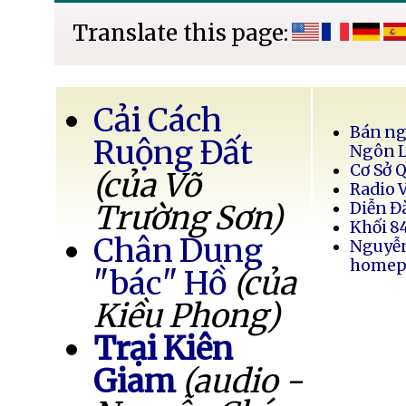
Translate this page:
Cải Cách
Bán ng
Ruộng Đất
Ngôn 
Cơ Sở 
(của Võ
Radio 
Trường Sơn)
Diễn Đ
Khối 8
Chân Dung
Nguyễ
homep
"bác" Hồ
(của
Kiều Phong)
Trại Kiên
Giam
(audio -